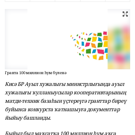
Грантҡа 100 миллион һум бүленә
Кисә БР Ауыл хужалығы министрлығында ауыл
хужалығы ҡулланыусылар кооперативтарының
матди-техник базаһын үҫтереүгә гранттар биреү
буйынса конкурста ҡатнашыуға документтар
йыйыу башланды.
Быйыл был маҡсатҡа 100 миллион һум аҡса