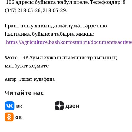
106 адресы буйынса ҡабул ителә. Телефондар: 8
(347) 218-05-26, 218-05-29.
Грант алыу хаҡында мәғлүмәттәрҙе ошо
һылтанма буйынса табырға мөмкин:
https://agriculture.bashkortostan.ru/documents/active
Фото – БР Ауыл хужалығы министрлығының
матбуғат хеҙмәте.
Автор:
Гөлшат Ҡунафина
Читайте нас