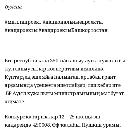
бүленә.
#миллипроект #национальныепроекты
#нацпроекты #нацпроектыБашкортостан
Бөгөн республикала 350-нән ашыу ауыл хужалығы
ҡулланыусылар кооперативы иҫәпләнә.
Күптәрҙең эше яйға һалынған, артабан грант
ярҙамында үҫешеүгә ниәтләйҙәр, тип хәбәр итә
БР Ауыл хужалығы министрлығының матбуғат
хеҙмәте.
Конкурсҡа ғаризалар 12 – 25 июлдә эш
көндәрендә 450008, Өфө ҡалаһы, Пушкин урамы,