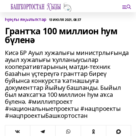
Һуңғы яңылыҡтар
13 ИЮЛЯ 2021, 08:37
Грантҡа 100 миллион һум
бүленә
Кисә БР Ауыл хужалығы министрлығында
ауыл хужалығы ҡулланыусылар
кооперативтарының матди-техник
базаһын үҫтереүгә гранттар биреү
буйынса конкурста ҡатнашыуға
документтар йыйыу башланды. Быйыл
был маҡсатҡа 100 миллион һум аҡса
бүленә. #миллипроект
#национальныепроекты #нацпроекты
#нацпроектыБашкортостан