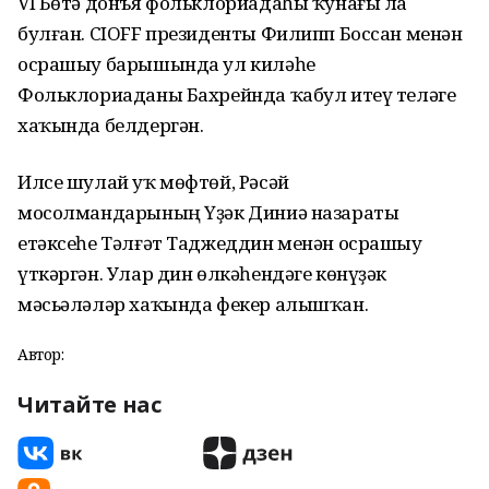
VI Бөтә донъя фольклориадаһы ҡунағы ла
булған. CIOFF президенты Филипп Боссан менән
осрашыу барышында ул киләһе
Фольклориаданы Бахрейнда ҡабул итеү теләге
хаҡында белдергән.
Илсе шулай уҡ мөфтөй, Рәсәй
мосолмандарының Үҙәк Диниә назараты
етәксеһе Тәлғәт Таджеддин менән осрашыу
үткәргән. Улар дин өлкәһендәге көнүҙәк
мәсьәләләр хаҡында фекер алышҡан.
Автор:
Читайте нас