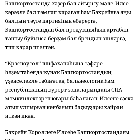
Башҡортостанда хәҙер бал айырыу мәле. Илсе
кәрәҙле бал тәмләп ҡараған һәм Бахрейнға яңы
балдың тәүге партияһын ебәрергә,
Башҡортостандан бал продукцияһын артабан
ташыу буйынса берҙәм бал брендын эшләргә,
тип ҡарар ителгән.
“Красноусол” шифаханаһына сәфәре
һөҙөмтәһендә ҡунаҡ Башҡортостандың
үҙенсәлекле тәбиғәтен, бальнеологик һәм
республиканың курорт зоналарындағы СПА-
мөмкинлектәрен юғары баһалаған. Илсене сәскә
атып ултырған көнбағыш баҫыуҙары хайран
иткән икән.
Бахрейн Короллеге Илсеһе Башҡортостандағы