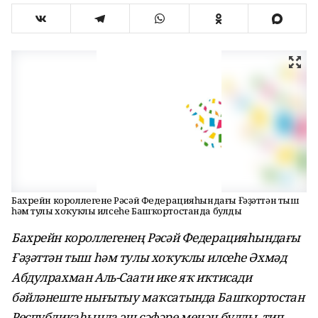
Бахрейн короллегенең Рәсәй Федерацияһындағы Ғәҙәттән тыш
һәм тулы хоҡуҡлы илсеһе Башҡортостанда булды
Бахрейн короллегенең Рәсәй Федерацияһындағы
Ғәҙәттән тыш һәм тулы хоҡуҡлы илсеһе Әхмәд
Абдулрахман Аль-Саати
ике яҡ иҡтисади
бәйләнеште нығытыу маҡсатында
Башҡортостан
Республикаһында
эш сәфәре менән
булды, тип