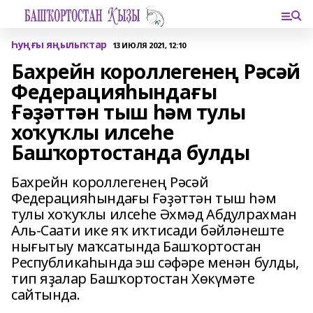
Һуңғы яңылыҡтар
13 ИЮЛЯ 2021, 12:10
Бахрейн короллегенең Рәсәй
Федерацияһындағы
Ғәҙәттән тыш һәм тулы
хоҡуҡлы илсеһе
Башҡортостанда булды
Бахрейн короллегенең Рәсәй
Федерацияһындағы Ғәҙәттән тыш һәм
тулы хоҡуҡлы илсеһе Әхмәд Абдулрахман
Аль-Саати ике яҡ иҡтисади бәйләнеште
нығытыу маҡсатында Башҡортостан
Республикаһында эш сәфәре менән булды,
тип яҙалар Башҡортостан Хөкүмәте
сайтында.