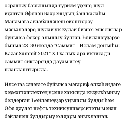
осрашыу барышында туризм үҫеше, шул
иҫәптән Өфөнән Бахрейндың баш ҡалаһы
Манамаға авиабәйләнеш ойоштороу
мәсьәләләре, шулай уҡ ҡулай бизнес-миссиялар
буйынса фекер алышыу булған. Һөйләшеүҙәрҙе
быйыл 28–30 июлдә “Саммит – Ислам донъяһы:
KazanSummit-2021” XII халыҡ-ара иҡтисади
саммит сиктәрендә дауам итеү
планлаштырыла.
Илсе газ сәнәғәте буйынса мәғариф өлкәһендәге
хеҙмәттәшлектең үҫеше хаҡында ҡыҙыҡһыныу
белдергән. Һөйләшеүҙәр уңышлы булды һәм
Өфө дәүләт нефть техник университеты менән
бәйләнеш булдырыу юлдары аныҡланған.