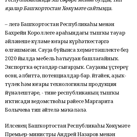
яҙалар Башҡортостан Хөкүмәте сайтында.
– Әлегә Башҡортостан Республикаһы менән
Бахрейн Короллеге араһындағы тышҡы тауар
әйләнеше күләме юғары күрһәткестәргә
өлгәшмәгән. Сауҙа буйынса хеҙмәттәшлекте беҙ
2020 йылда мебель һатыуҙан башлағайныҡ.
Экспортҡа өҫтәлдәр сығарҙыҡ. Сауҙаны үҫтереү
өсөн, әлбиттә, потенциалдар бар. Әйтәйек, аҙыҡ-
түлек һәм юғары технологиялы продукция
йүнәлештәре, - тине республиканың тышҡы
иҡтисади ведомствоһы рәйесе Маргарита
Болычева тип әйтелә мәҡәләлә.
Илсенең Башҡортостан Республикаһы Хөкүмәте
Премьер-министры Андрей Назаров менән