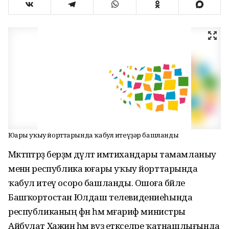
Юғары уҡыу йорттарында ҡабул итеүҙәр башланды
Мәктәптәрҙә берҙәм дәүләт имтихандары тамамланыу
менән республика юғары уҡыу йорттарында
ҡабул итеү осоро башланды. Ошоға бәйле
Башҡортостан Юлдаш телевидениеһында
республиканың фән һәм мәғариф министры
Айбулат Хажин һәм вуз етәкселәре ҡатнашлығында