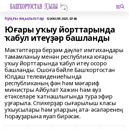
Һуңғы яңылыҡтар
12 ИЮЛЯ 2021, 07:40
Юғары уҡыу йорттарында
ҡабул итеүҙәр башланды
Мәктәптәрҙә берҙәм дәүләт имтихандары
тамамланыу менән республика юғары
уҡыу йорттарында ҡабул итеү осоро
башланды. Ошоға бәйле Башҡортостан
Юлдаш телевидениеһында
республиканың фән һәм мәғариф
министры Айбулат Хажин һәм вуз
етәкселәре ҡатнашлығында тура эфир
уҙғарыла. Спикерҙар сығарылыш класы
уҡыусылары һәм уларҙың ата- әсәләренең
һорауҙарына яуап бирәсәк.