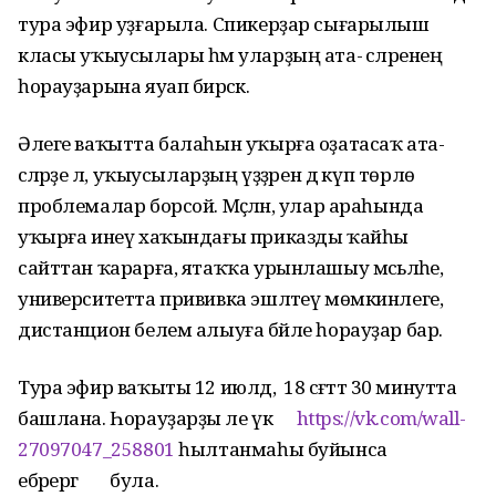
тура эфир уҙғарыла. Спикерҙар сығарылыш
класы уҡыусылары һәм уларҙың ата- әсәләренең
һорауҙарына яуап бирәсәк.
Әлеге ваҡытта балаһын уҡырға оҙатасаҡ ата-
әсәләрҙе лә, уҡыусыларҙың үҙҙәрен дә күп төрлө
проблемалар борсой. Мәҫәлән, улар араһында
уҡырға инеү хаҡындағы приказды ҡайһы
сайттан ҡарарға, ятаҡҡа урынлашыу мәсьәләһе,
университетта прививка эшләтеү мөмкинлеге,
дистанцион белем алыуға бәйле һорауҙар бар.
Тура эфир ваҡыты 12 июлдә, 18 сәғәттә 30 минутта
башлана. Һорауҙарҙы әле үк
https://vk.com/wall-
27097047_258801
һылтанмаһы буйынса
ебәрергә була.