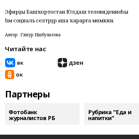
Эфирҙы Башҡортостан Юлдаш телевидениеһы
һәм социаль селтәрҙәр аша ҡарарға мөмкин.
Автор:
Гөлнур Ишбулатова
Читайте нас
Партнеры
Фотобанк
Рубрика "Еда и
журналистов РБ
напитки"