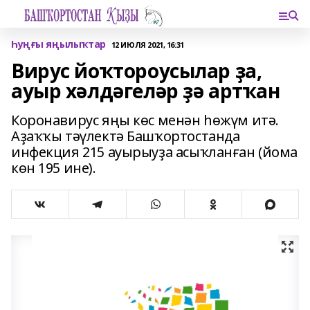
Һуңғы яңылыҡтар
12 ИЮЛЯ 2021, 16:31
Вирус йоҡтороусылар ҙа,
ауыр хәлдәгеләр ҙә артҡан
Коронавирус яңы көс менән һөжүм итә.
Аҙаҡҡы тәүлектә Башҡортостанда
инфекция 215 ауырыуҙа асыҡланған (йома
көн 195 ине).