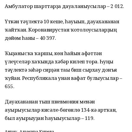
Амбулатор шарттарҙа дауаланыусылар – 2 012.
Үткән тәүлектә 10 кеше, һауығып, дауахананан
ҡайтҡан. Коронавирустан ҡотолоусыларҙың
дөйөм һаны – 40 397.
Ҡыҙғанысҡа ҡаршы, көн һайын афәттән
үлеүселәр хаҡында хәбәр килеп тора. Һуңғы
тәүлектә зәһәр сирҙән тағы биш сырхау донъя
ҡуйған. Республикала унан вафат булыусылар –
655.
Дауахананан тыш пневмония менән
ауырыусылар кисәле-бөгөнлө 134-кә артҡан,
был ауырыуҙан һауығыусылар – 119.
Автор:
Альмира Кирәева