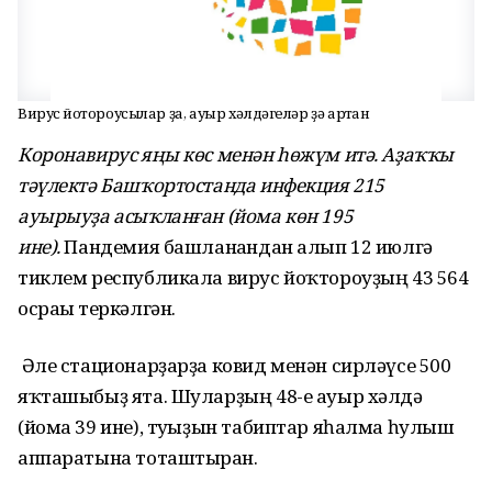
Вирус йоҡтороусылар ҙа, ауыр хәлдәгеләр ҙә артҡан
Коронавирус яңы көс менән һөжүм итә. Аҙаҡҡы
тәүлектә Башҡортостанда инфекция 215
ауырыуҙа асыҡланған (йома көн 195
ине).
Пандемия башланғандан алып 12 июлгә
тиклем республикала вирус йоҡтороуҙың 43 564
осрағы теркәлгән.
Әле стационарҙарҙа ковид менән сирләүсе 500
яҡташыбыҙ ята. Шуларҙың 48-е ауыр хәлдә
(йома 39 ине), туғыҙын табиптар яһалма һулыш
аппаратына тоташтырған.