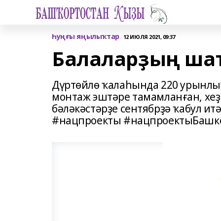
Һуңғы яңылыҡтар
12 ИЮЛЯ 2021, 09:37
Балаларҙың ша
Дүртөйлө ҡалаһында 220 урынлыҡ
монтаж эштәре тамамланған, хе
бәләкәстәрҙе сентябрҙә ҡабул и
#нацпроекты #нацпроектыБашк