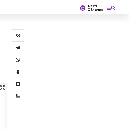
+23 °С
Облачно
-
ы