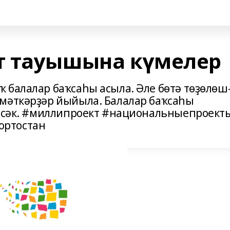
т тауышына күмелер
 балалар баҡсаһы асыла. Әле бөтә төҙөлөш
ҙмәткәрҙәр йыйыла. Балалар баҡсаһы
тәсәк. #миллипроект #национальныепроект
ортостан