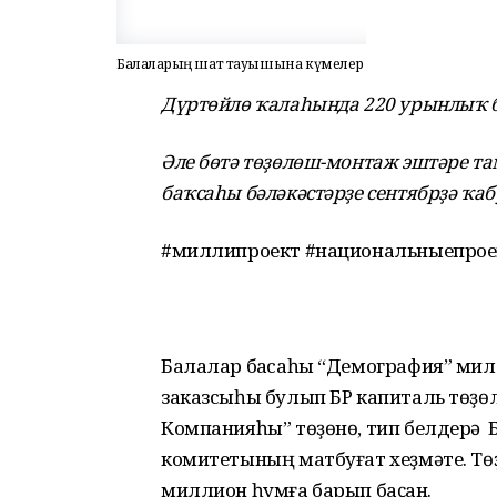
Балаларҙың шат тауышына күмелер
Дүртөйлө ҡалаһында 220 урынлыҡ б
Әле бөтә төҙөлөш-монтаж эштәре та
баҡсаһы бәләкәстәрҙе сентябрҙә ҡабу
#миллипроект #национальныепрое
Балалар баҡсаһы “Демография” мил
заказсыһы булып БР капиталь төҙө
Компанияһы” төҙөнө, тип белдерә 
комитетының матбуғат хеҙмәте. Т
миллион һумға барып баҫҡан.