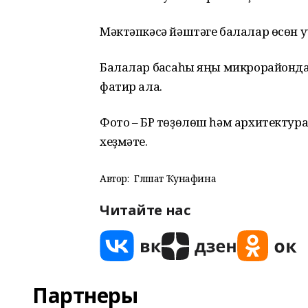
Мәктәпкәсә йәштәге балалар өсөн у
Балалар баҡсаһы яңы микрорайонда
фатир ала.
Фото – БР төҙөлөш һәм архитектур
хеҙмәте.
Автор:
Гөлшат Ҡунафина
Читайте нас
Партнеры