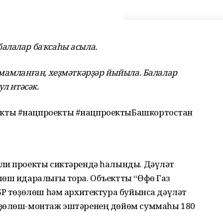
алалар баҡсаһы асыла.
мамланған, хеҙмәткәрҙәр йыйыла. Балалар
л итәсәк.
кты #нацпроекты #нацпроектыБашкортостан
ли проекты сиктәрендә һалынды. Дәүләт
лөш идаралығы тора. Объектты “Өфө Газ
БР төҙөлөш һәм архитектура буйынса дәүләт
өҙөлөш-монтаж эштәренең дөйөм суммаһы 180