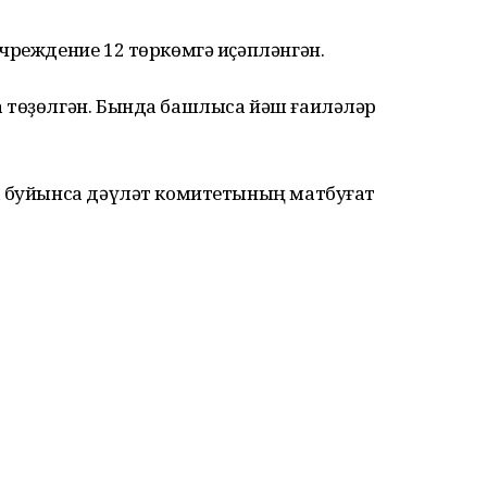
чреждение 12 төркөмгә иҫәпләнгән.
 төҙөлгән. Бында башлыса йәш ғаиләләр
а буйынса дәүләт комитетының матбуғат