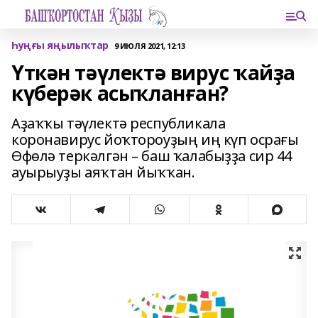
Һуңғы яңылыҡтар
9 ИЮЛЯ 2021, 12:13
Үткән тәүлектә вирус ҡайҙа
күберәк асыҡланған?
Аҙаҡҡы тәүлектә республикала
коронавирус йоҡтороуҙың иң күп осрағы
Өфөлә теркәлгән – баш ҡалабыҙҙа сир 44
ауырыуҙы аяҡтан йыҡҡан.