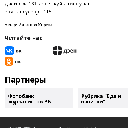
диагнозы 131 кешегә ҡуйылған, унан
сәләмәтләнеүселәр – 115.
Автор:
Альмира Кирәева
Читайте нас
Партнеры
Фотобанк
Рубрика "Еда и
журналистов РБ
напитки"