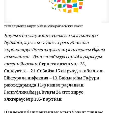
Үткән тәүлектә вирус ҡайҙа күберәк асыҡланған?
Һаулыҡ һаҡлау министрлығы мәғлүмәттәре
буйынса, аҙаҡҡы тәүлектә республикала
коронавирус йоҡтороуҙың иң күп осрағы Өфөлә
асыҡланған – баш ҡалабыҙҙа сир 44 ауырыуҙы
аяҡтан йыҡҡан.
Стәрлетамаҡта ул – 35,
Салауатта – 21, Сибайҙа 15 сырхауҙа табылған.
Ейәнсурала инфекция – 13, Баймаҡ һәм Ғафури
райондарында 11-әр кешелә раҫланған.
Республикабыҙҙа һуңғы 24 сәғәттә вирус
эләктереүселәр 195-кә артҡан.
Пандемия башланғандан алып 9 июлгә тиклем