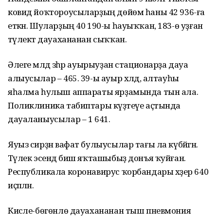
ковид йоҡтороусыларҙың дөйөм һаны 42 936-ға
еткән. Шуларҙың 40 190-ы һауыҡҡан, 183-ө уҙған
тәүлектә дауахананан сыҡҡан.
Әлеге мәлдә зәһәр ауырыуҙан стационарҙа дауа
алыусылар – 465. 39-ы ауыр хәлдә, алтауһы
яһалма һулыш аппараты ярҙамында тын ала.
Поликлиника табиптары күҙәтеүе аҫтында
дауаланыусылар – 1 641.
Яуыз сирҙән вафат булыусылар тағы ла күбәйгән.
Тәүлек эсендә биш яҡташыбыҙ донъя ҡуйған.
Республикала коронавирус ҡорбандары хәҙер 640
иҫәпләнә.
Кисәле-бөгөнлө дауахананан тыш пневмония