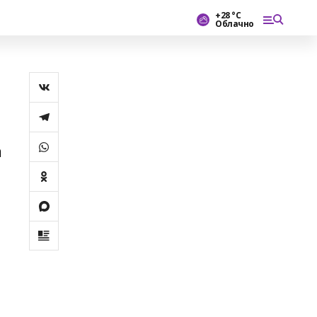
+28 °С
Облачно
а