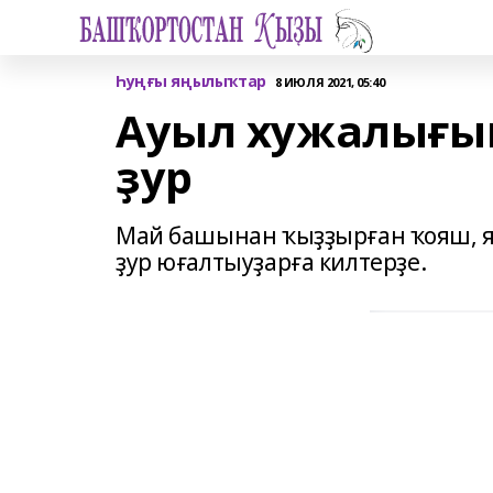
Һуңғы яңылыҡтар
8 ИЮЛЯ 2021, 05:40
Ауыл хужалығы
ҙур
Май башынан ҡыҙҙырған ҡояш, 
ҙур юғалтыуҙарға килтерҙе.