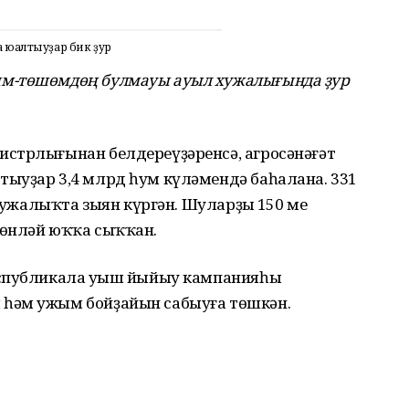
 юғалтыуҙар бик ҙур
ым-төшөмдөң булмауы ауыл хужалығында ҙур
стрлығынан белдереүҙәренсә, агросәнәғәт
ыуҙар 3,4 млрд һум күләмендә баһалана. 331
хужалыҡта зыян күргән. Шуларҙың 150 мең
төнләй юҡҡа сыҡҡан.
еспубликала уңыш йыйыу кампанияһы
 һәм ужым бойҙайын сабыуға төшкән.