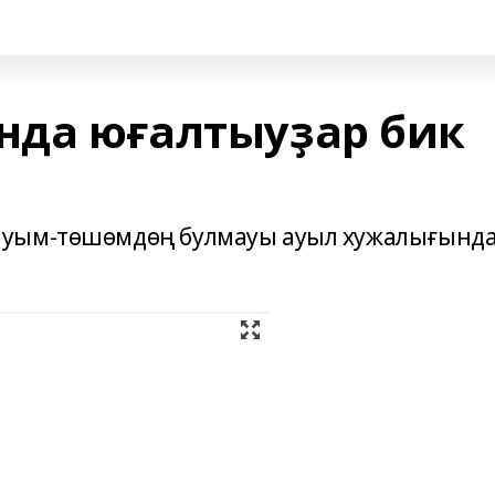
нда юғалтыуҙар бик
яуым-төшөмдөң булмауы ауыл хужалығынд