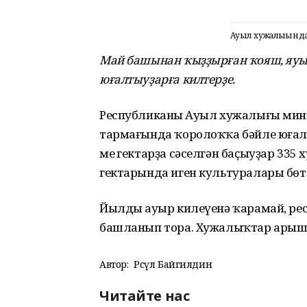
Ауыл хужалығында
Май башынан ҡыҙҙырған ҡояш, яу
юғалтыуҙарға килтерҙе.
Республиканың Ауыл хужалығы мини
тармағында ҡоролоҡҡа бәйле юғалт
мең гектарҙа сәселгән баҫыуҙар 335 
гектарында иген культуралары бө
Йылдың ауыр килеүенә ҡарамай, р
башланып тора. Хужалыҡтар арыш
Автор:
Рәсүл Байгилдин
Читайте нас