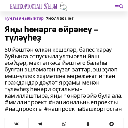
Һуңғы яңылыҡтар
7 ИЮЛЯ 2021, 10:41
Яңы һөнәргә өйрәнеү –
түләүһеҙ
50 йәштән өлкән кешеләр, бәпес ҡарау
буйынса отпускыла ултырған йәш
әсәйҙәр, мәктәпкәсә йәштәге балаһы
булған эшләмәгән гүзәл заттар, эш эҙләп
мәшғүллек хеҙмәтенә мөрәжәғәт иткән
граждандар дәүләт ярҙамы менән
түләүһеҙ һөнәри оҫталығын
камиллаштыра, яңы һөнәргә эйә була ала.
#миллипроект #национальныепроекты
#нацпроекты #нацпроектыБашкортостан