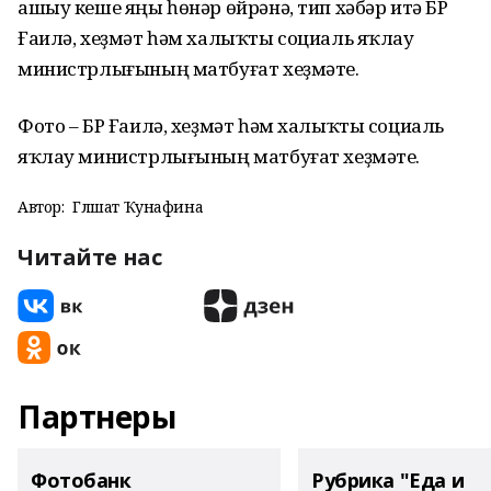
ашыу кеше яңы һөнәр өйрәнә, тип хәбәр итә БР
Ғаилә, хеҙмәт һәм халыҡты социаль яҡлау
министрлығының матбуғат хеҙмәте.
Фото – БР Ғаилә, хеҙмәт һәм халыҡты социаль
яҡлау министрлығының матбуғат хеҙмәте.
Автор:
Гөлшат Ҡунафина
Читайте нас
Партнеры
Фотобанк
Рубрика "Еда и