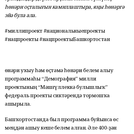
һөнәри оҫталығын камиллаштыра, яңы һөнәргә
эйә була ала.
#миллипроект #национальныепроекты
#нацпроекты #нацпроектыБашкортостан
Һөнәри уҡыу һәм өҫтәмә һөнәри белем алыу
программаһы “Демография” милли
проектының “Мәшғүллеккә булышлыҡ”
федераль проекты сиктәрендә тормошҡа
ашырыла.
Башҡортостанда был программа буйынса өс
меңдән ашыу кеше белем алған. Әле 400-ҙән