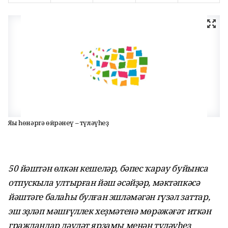
Яңы һөнәргә өйрәнеү – түләүһеҙ
50 йәштән өлкән кешеләр, бәпес ҡарау буйынса
отпускыла ултырған йәш әсәйҙәр, мәктәпкәсә
йәштәге балаһы булған эшләмәгән гүзәл заттар,
эш эҙләп мәшғүллек хеҙмәтенә мөрәжәғәт иткән
граждандар дәүләт ярҙамы менән түләүһеҙ