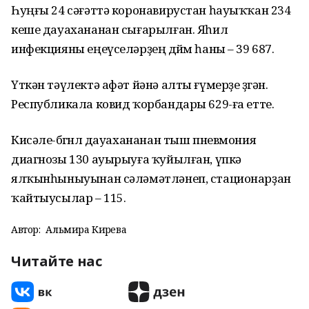
Һуңғы 24 сәғәттә коронавирустан һауыҡҡан 234
кеше дауахананан сығарылған. Яһил
инфекцияны еңеүселәрҙең дөйөм һаны – 39 687.
Үткән тәүлектә афәт йәнә алты ғүмерҙе өҙгән.
Республикала ковид ҡорбандары 629-ға етте.
Кисәле-бөгөнлө дауахананан тыш пневмония
диагнозы 130 ауырыуға ҡуйылған, үпкә
ялҡынһыныуынан сәләмәтләнеп, стационарҙан
ҡайтыусылар – 115.
Автор:
Альмира Кирәева
Читайте нас