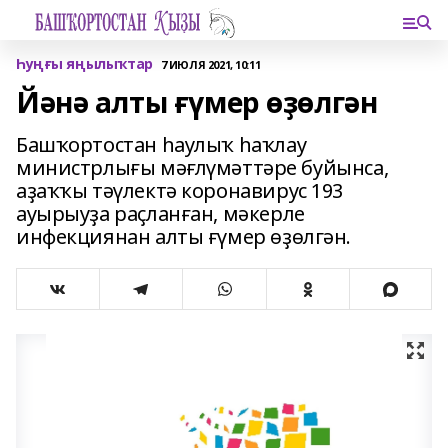
Һуңғы яңылыҡтар
7 ИЮЛЯ 2021, 10:11
Йәнә алты ғүмер өҙөлгән
Башҡортостан һаулыҡ һаҡлау
министрлығы мәғлүмәттәре буйынса,
аҙаҡҡы тәүлектә коронавирус 193
ауырыуҙа раҫланған, мәкерле
инфекциянан алты ғүмер өҙөлгән.