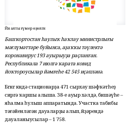
Йәнә алты ғүмер өҙөлгән
Башҡортостан һаулыҡ һаҡлау министрлығы
мәғлүмәттәре буйынса, аҙаҡҡы тәүлектә
коронавирус 193 ауырыуҙа раҫланған.
Республикала 7 июлгә ҡарата ковид
йоҡтороусылар йәмғеһе 42 545 иҫәпләнә.
Бөгөнгө көндә стационарҙа 471 сырхау шәфҡәтһеҙ
сиргә ҡаршы алыша. 38-е ауыр хәлдә, бишәүһе –
яһалма һулыш аппаратында. Участка табибы
тәғәйенләгән дауаларҙы алып, өйҙәрендә
дауаланыусылар – 1 758.