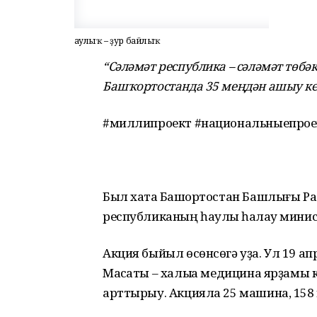
Һаулыҡ – ҙур байлыҡ
“Сәләмәт республика – сәләмәт төб
Башҡортостанда 35 меңдән ашыу ке
#миллипроект #национальныепрое
Был хаҡта Башҡортостан Башлығы Р
республиканың һаулыҡ һаҡлау мини
Акция быйыл өсөнсөгә уҙа. Ул 19 а
Маҡсаты – халыҡҡа медицина ярҙамы 
арттырыу. Акцияла 25 машина, 158