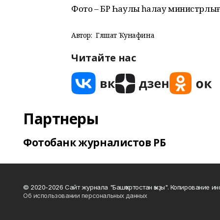
Фото – БР Һаулыҡ һаҡлау министрлы
Автор:
Гөлшат Ҡунафина
Читайте нас
Партнеры
Фотобанк журналистов РБ
© 2020-2026 Сайт журнала "Башҡортостан ҡыҙы". Копирование и
Об использовании персональных данных