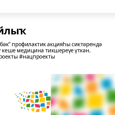
айлыҡ
өбәк” профилактик акцияһы сиктәрендә
 кеше медицина тикшереүе үткән.
роекты #нацпроекты