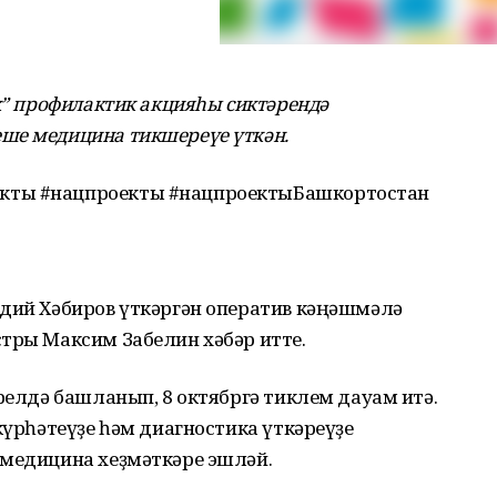
әк” профилактик акцияһы сиктәрендә
ше медицина тикшереүе үткән.
кты #нацпроекты #нацпроектыБашкортостан
адий Хәбиров үткәргән оператив кәңәшмәлә
стры Максим Забелин хәбәр итте.
прелдә башланып, 8 октябргә тиклем дауам итә.
күрһәтеүҙе һәм диагностика үткәреүҙе
 медицина хеҙмәткәре эшләй.