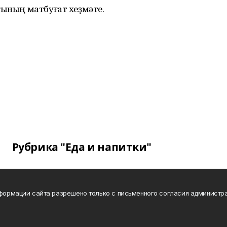
ғының матбуғат хеҙмәте.
Рубрика "Еда и напитки"
нформации сайта разрешено только с письменного согласия администра