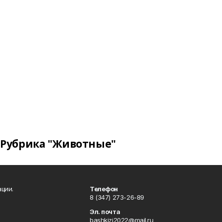
Рубрика "Животные"
ции.
Телефон
8 (347) 273-26-89
Эл. почта
bashkizi2022@mail.ru