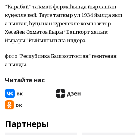
“Ҡарабай” таҡмаҡ формаһында йырланған
күңелле көй. Тәүге тапҡыр ул 1934 йылда яҙып
алынған, һуңынан күренекле композитор
Хөсәйен Әхмәтов йырҙы “Башҡорт халыҡ
йырҙары” йыйынтығына индерә.
фото "Республика Башҡортостан" гәзитенән
алынды.
Читайте нас
Партнеры