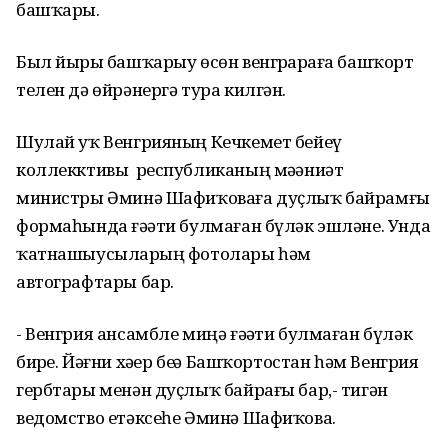
башҡарҙы.
Был йырҙы башҡарыу өсөн венгрҙарҙаға башҡорт
телен дә өйрәнергә тура килгән.
Шулай уҡ Венгрияның Кечкемет бейеү
коллекктивы республиканың мәҙәниәт
министры Әминә Шафиҡоваға дуҫлыҡ байрамғы
формаһында ғәҙәти булмаған бүләк эшләне. Унда
ҡатнашыусыларҙың фотолары һәм
автографтары бар.
- Венгрия ансамбле миңә ғәҙәти булмаған бүләк
бирҙе. Йәғни хәҙер беҙҙә Башҡортостан һәм Венгрия
гербтары менән дуҫлыҡ байрағы бар,- тигән
ведомство етәксеһе Әминә Шафиҡова.