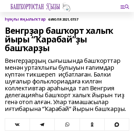
Һуңғы яңылыҡтар
6 ИЮЛЯ 2021, 07:57
Венгрҙар башҡорт халыҡ
йыры “Ҡарабай”ҙы
башҡарҙы
Венгерҙарҙың сығышында башҡорттар
менән уртаҡлығы булыуын ғалимдар
күптән тикшереп иҫбатлаған. Бәлки
шуғалыр фольклориадаға килгән
коллективтар араһында тап Венгрия
делегацияһы башҡорт халыҡ йырын тиҙ
генә отоп алған. Улар тамашасылар
иғтибарына “Ҡарабай” йырын башҡарҙы.