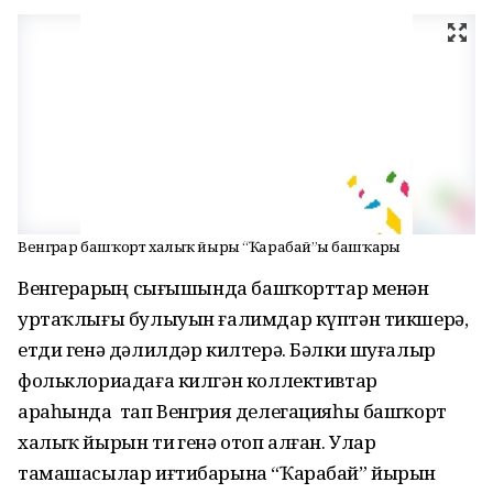
Венгрҙар башҡорт халыҡ йыры “Ҡарабай”ҙы башҡарҙы
Венгерҙарҙың сығышында башҡорттар менән
уртаҡлығы булыуын ғалимдар күптән тикшерә,
етди генә дәлилдәр килтерә. Бәлки шуғалыр
фольклориадаға килгән коллективтар
араһында тап Венгрия делегацияһы башҡорт
халыҡ йырын тиҙ генә отоп алған. Улар
тамашасылар иғтибарына “Ҡарабай” йырын