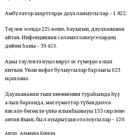
Амбулатор шарттарҙа дауаланыусылар – 1 822.
Тәүлек эсендә 225 кеше, һауығып, дауахананан
ҡайтҡан. Инфекциянан сәләмәтләнеүселәрҙең
дөйөм һаны – 39 453.
Аҙаҡҡы тәүлектә яуыз вирус өс ғүмерҙе алып
киткән. Унан вафат булыусылар барлығы 623
иҫәпләнә.
Дауахананан тыш пневмония тураһында һүҙ
алып барғанда, мәғлүмәттәр түбәндәгесә:
кисәле-бөгөнлө үпкә ялҡынһыныуы 133 сирлене
аяҡтан йыҡҡан, был ауырыуҙан ҡотолоусылар – 120.
Автор:
Альмира Кирәева