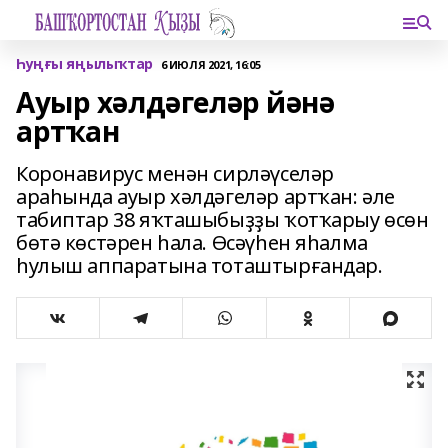
Һуңғы яңылыҡтар
6 ИЮЛЯ 2021, 16:05
Ауыр хәлдәгеләр йәнә
артҡан
Коронавирус менән сирләүселәр
араһында ауыр хәлдәгеләр артҡан: әле
табиптар 38 яҡташыбыҙҙы ҡотҡарыу өсөн
бөтә көстәрен һала. Өсәүһен яһалма
һулыш аппаратына тоташтырғандар.