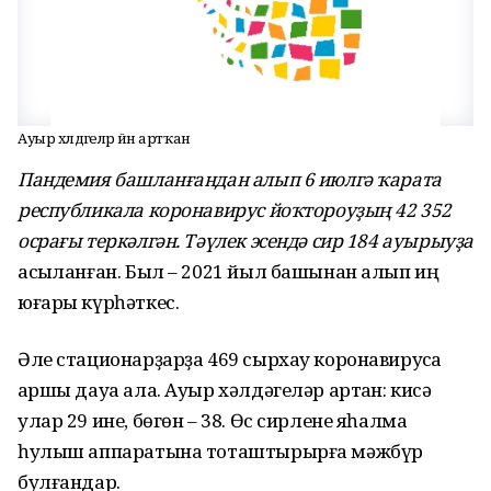
Ауыр хәлдәгеләр йәнә артҡан
Пандемия башланғандан алып 6 июлгә ҡарата
республикала коронавирус йоҡтороуҙың 42 352
осрағы теркәлгән. Тәүлек эсендә сир 184 ауырыуҙа
асыҡланған. Был – 2021 йыл башынан алып иң
юғары күрһәткес.
Әле стационарҙарҙа 469 сырхау коронавирусҡа
ҡаршы дауа ала. Ауыр хәлдәгеләр артҡан: кисә
улар 29 ине, бөгөн – 38. Өс сирлене яһалма
һулыш аппаратына тоташтырырға мәжбүр
булғандар.