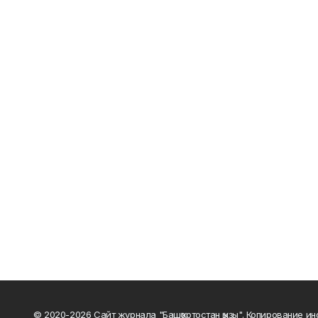
© 2020-2026 Сайт журнала "Башҡортостан ҡыҙы". Копирование и