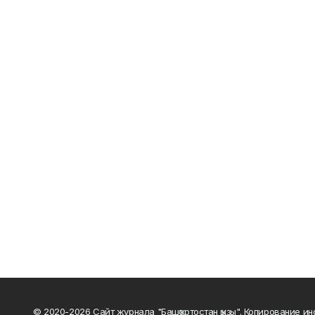
© 2020-2026 Сайт журнала "Башҡортостан ҡыҙы". Копирование и