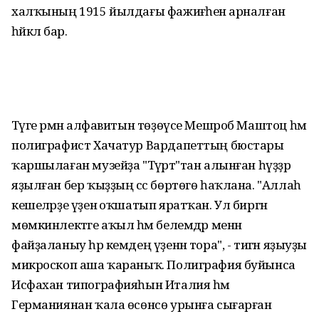
халҡының 1915 йылдағы фажиғәһенә арналған
һәйкәл бар.
Тәүге әрмән алфавитын төҙөүсе Мешроб Маштоц һәм
полиграфист Хачатур Вардапеттың бюстары
ҡаршылаған музейҙа "Тәүрәт"тан алынған һүҙҙәр
яҙылған бер ҡыҙҙың сәс бөртөгө һаҡлана. "Аллаһ
кешеләрҙе үҙенә оҡшатып яратҡан. Ул биргән
мөмкинлектәге аҡыл һәм белемдәр менән
файҙаланыу һәр кемдең үҙенән тора", - тигән яҙыуҙы
микроскоп аша ҡараныҡ. Полиграфия буйынса
Исфахан типографияһын Италия һәм
Германиянан ҡала өсөнсө урынға сығарған