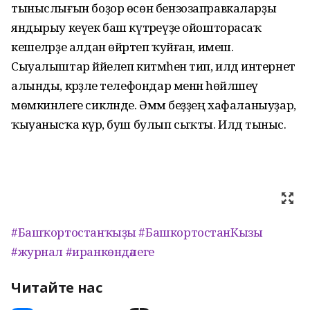
тыныслығын боҙор өсөн бензозаправкаларҙы
яндырыу кеүек баш күтәреүҙе ойошторасаҡ
кешеләрҙе алдан өйрәтеп ҡуйған, имеш.
Сыуалыштар йәйелеп китмәһен тип, илдә интернет
алынды, кәрәҙле телефондар менән һөйләшеү
мөмкинлеге сикләнде. Әммә беҙҙең хафаланыуҙар,
ҡыуанысҡа күрә, буш булып сыҡты. Илдә тыныс.
#Башҡортостанҡыҙы
#БашкортостанКызы
#журнал
#иранкөндәлеге
Читайте нас