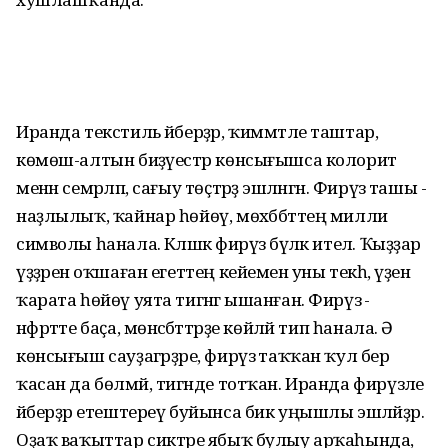
Иранда текстиль әйберҙәр, ҡиммәтле таштар,
көмөш-алтын биҙәүестәр көнсығышса колорит
менән семәрләп, сағыу төҫтәрҙә эшләнгән. Фирүзә ташы -
наҙлылыҡ, ҡайнар һөйөү, мөхәббәттең милли
символы һанала. Кәләшкә фирүзә бүләк ителә. Ҡыҙҙар
үҙҙәренә оҡшаған егеттең кейеменә уны текһә, үҙенә
ҡарата һөйөү уята тигәнгә ышанған. Фирүзә -
нәфрәтте баҫа, мөнәсәбәттәрҙе көйләй тип һанала. Ә
көнсығыш сауҙагәрҙәре, фирүзә таҡҡан ҡул бер
ҡасан да бөлмәй, тигәнде тотҡан. Иранда фирүзәле
әйберҙәр етештереү буйынса бик уңышлы эшләйҙәр.
Оҙаҡ ваҡыттар сиктәре ябыҡ булыу арҡаһында,