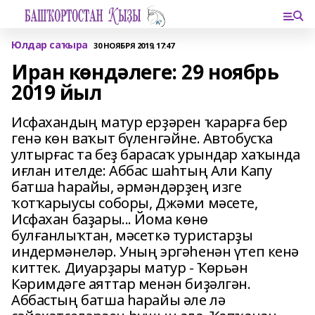
Юлдар саҡыра
30 НОЯБРЯ 2019, 17:47
Иран көндәлеге: 29 ноябрь
2019 йыл
Исфахандың матур ерҙәрен ҡарарға бер
генә көн ваҡыт бүленгәйне. Автобусҡа
ултырғас та беҙ барасаҡ урындар хаҡында
иғлан ителде: Аббас шаһтың Али Капу
батша һарайы, әрмәндәрҙең изге
ҡотҡарыусы соборы, Джәми мәсете,
Исфахан баҙары... Йома көнө
булғанлыҡтан, мәсеткә туристарҙы
индермәнеләр. Уның эргәһенән үтеп кенә
киттек. Диуарҙары матур - Ҡөрьән
Кәримдәге аяттар менән биҙәлгән.
Аббастың батша һарайы әле лә