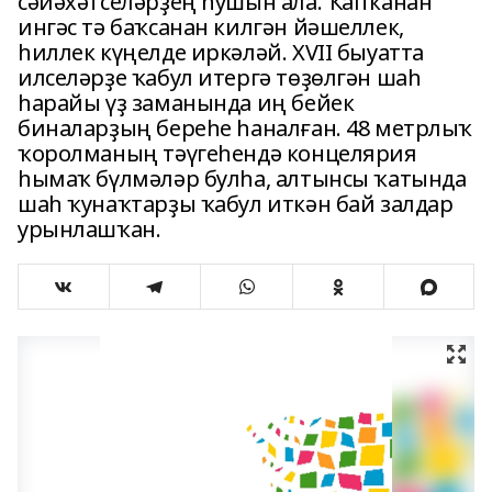
сәйәхәтселәрҙең һушын ала. Ҡапҡанан
ингәс тә баҡсанан килгән йәшеллек,
һиллек күңелде иркәләй. XVII быуатта
илселәрҙе ҡабул итергә төҙөлгән шаһ
һарайы үҙ заманында иң бейек
биналарҙың береһе һаналған. 48 метрлыҡ
ҡоролманың тәүгеһендә концелярия
һымаҡ бүлмәләр булһа, алтынсы ҡатында
шаһ ҡунаҡтарҙы ҡабул иткән бай залдар
урынлашҡан.