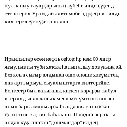
ҡулланыу тауарҙарының күбеһе илдең үҙендә
етештерелә. Урамдағы автомобилдәрҙең сит илдән
килтерелеүе күҙгә ташлана.
Иранлылар өсөн нефть оҙһоҙ: һәр кем 60 литр
яғыулыҡты түбән хаҡҡа һатып алыу хоҡуғына эйә.
Беҙ юлға сығыр алдынан ошо өлөшкә хөкүмәттең
хаҡ арттырыуы сыуалыштарға килтергәйне.
Белгестәр был ваҡиғаны, киҫкен ҡарарҙы ҡабул
итер алдынан халыҡ менән мәғлүмәти яҡтан эш
алып барылмауы арҡаһында килеп сыҡҡан
ғәҙәттән тыш хәл, тип баһаланы. Шундай осраҡты
алдан күҙаллаған "дошмандар" илдең