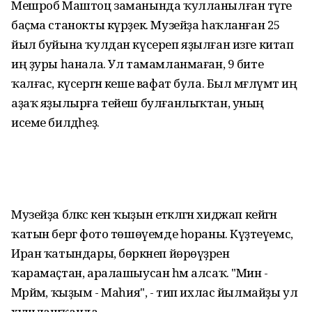
Мешроб Маштоц заманында ҡулланылған тәүге
баҫма станокты күрҙек. Музейҙа һаҡланған 25
йыл буйына ҡулдан күсереп яҙылған изге китап
иң ҙуры һанала. Ул тамамланмаған, 9 бите
ҡалғас, күсергән кеше вафат була. Был мәғлүмәт иң
аҙаҡ яҙылырға тейеш булғанлыҡтан, уның
исеме билдәһеҙ.
Музейҙа бәләкәс кенә ҡыҙын етәкләгән хиджап кейгән
ҡатын бергә фото төшөүемде һораны. Күҙәтеүемсә,
Иран ҡатындары, бөркәнеп йөрөүҙәренә
ҡарамаҫтан, аралашыусан һәм алсаҡ. "Мин -
Мәрйәм, ҡыҙым - Маһия", - тип ихлас йылмайҙы ул
хушлашҡанда.