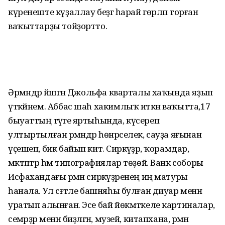
күренеште күҙаллау беҙгә һарай гөрләп торған
ваҡыттарҙы тойҙортто.
Әрмәндәр йәшәгән Джольфа кварталы хаҡында яҙып
үткәйнем. Аббас шаһ хакимлыҡ иткән ваҡытта,17
быуаттың тәүге яртыһында, күсереп
ултыртылған әрмәндәр һөнәрселек, сауҙа яғынан
үҫешеп, бик байып китә. Сиркәүҙәр, ҡорамдар,
мәктәптәр һәм типографиялар төҙөй. Ванк соборы
Исфахандағы әрмән сиркәүҙәренең иң матуры
һанала. Ул сәғәтле башняһы булған диуар менән
уратып алынған. Эсе бай йөкмәткеле картиналар,
семәрҙәр менән биҙәлгән, музей, китапхана, әрмән