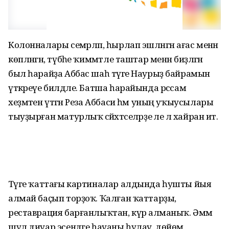
Колонналары семәрләп, һырлап эшләнгән ағас менән
көпләнгән, түбәһе ҡиммәтле таштар менән биҙәлгән
был һарайҙа Аббас шаһ тәүге Наурыҙ байрамын
үткәреүе билдәле. Батша һарайында рәссам
хеҙмәтен үтәгән Реза Аббаси һәм уның уҡыусылары
тыуҙырған матурлыҡ сәйәхәтселәрҙе әле лә хайран итә.
Тәүге ҡаттағы картиналар алдында һушты йыя
алмай баҫып торҙоҡ. Ҡалған ҡаттарҙы,
реставрация барғанлыҡтан, күрә алманыҡ. Әммә
шул диуар эсендәге һауаны һулау, дөйөм