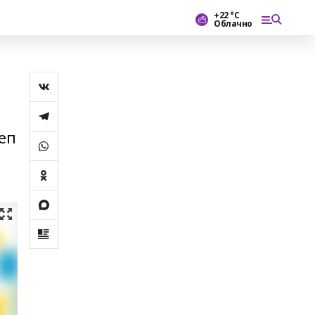
+22 °С
Облачно
еп