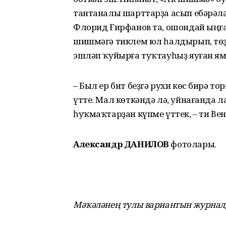
тантаналы шарттарҙа асып ебәрәл
Флорид Ғирфанов та, ошондай ыңғ
шишмәгә тиклем юл һалдырып, төҙө
эшләп ҡуйырға туҡтауһыҙ яуған ям
– Был ер бит беҙгә рухи көс бирә т
үтте. Мал көткәндә лә, уйна­ғанда 
һуҡмаҡтарҙан күпме үттек, – ти В
Александр ДАНИЛОВ
фотолары.
Мәҡәләнең тулы вариантын журналд