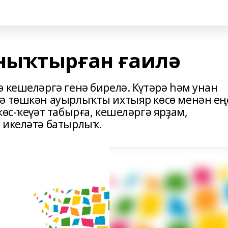
ныҡтырған ғаилә
 кешеләргә генә бирелә. Күтәрә һәм унан
нә төшкән ауырлыҡты ихтыяр көсө менән ең
көс-ҡеүәт табырға, кешеләргә ярҙам,
 икеләтә батырлыҡ.