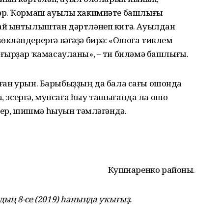
әр. Ҡормаш ауылы хакимиәте башлығы
ай ынтылыштан дәртләнеп китә. Ауылдан
кләндерергә вәғәҙә бирә: «Ошоға тиклем
ғырҙар ҡамасауланы», – ти биләмә башлығы.
орған урын. Барыбыҙҙың да бала сағы ошонда
ла, эсергә, мунсаға һыу ташығанда ла ошо
енер, шишмә һыуын тәмләгәндә.
Кушнаренко районы.
ың 8-се (2019) һанында уҡығыҙ.