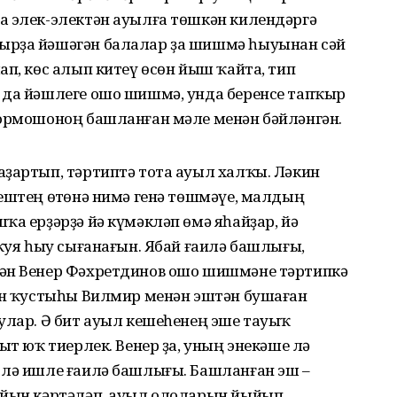
а элек-электән ауылға төшкән килендәргә
ырҙа йәшәгән балалар ҙа шишмә һыуынан сәй
ап, көс алып китеү өсөн йыш ҡайта, тип
 да йәшлеге ошо шишмә, унда беренсе тапҡыр
тормо­шоноң башланған мәле менән бәйләнгән.
аҙартып, тәртиптә тота ауыл халҡы. Ләкин
ештең өҫтөнә нимә генә төшмәүе, малдың
ҡа ерҙәрҙә йә күмәкләп өмә яһайҙар, йә
 ҡуя һыу сығанағын. Ябай ғаилә башлығы,
гән Венер Фәхретдинов ошо шишмәне тәртипкә
ған ҡустыһы Вилмир менән эштән бушаған
улар. Ә бит ауыл кешеһенең эше тауыҡ
ыт юҡ тиерлек. Венер ҙа, уның энекәше лә
 лә ишле ғаилә башлығы. Баш­ланған эш –
уйын кәртәләп, ауыл ололарын йыйып,