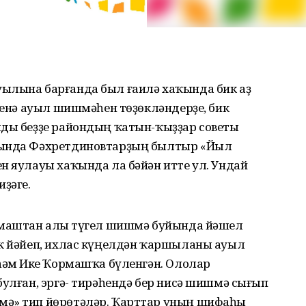
ылына барғанда был ғаилә хаҡында бик аҙ
әбенә ауыл шишмәһен төҙөкләндерҙе, бик
лды беҙҙе райондың ҡатын-ҡыҙҙар советы
йында Фәхретдиновтарҙың былтыр «Йыл
н яулауы хаҡында ла бәйән итте ул. Ундай
ҙәге.
рмаштан алыҫ түгел шишмә буйында йәшел
ыҡ йәйеп, ихлас күңелдән ҡаршыланы ауыл
 һәм Иҫке Ҡормашҡа бүленгән. Ололар
булған, эргә- тирәһендә бер нисә шишмә сығып
мә» тип йөрөтәләр. Ҡарттар уның шифаһы