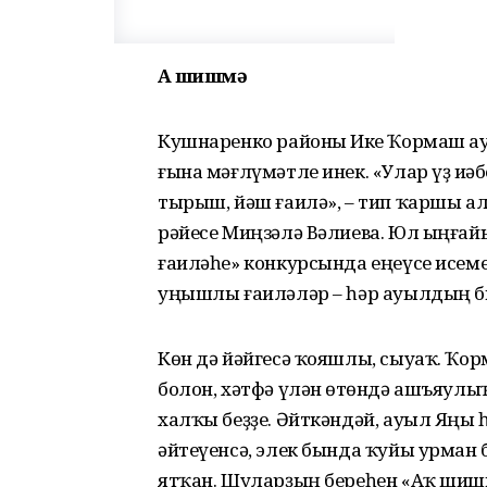
Аҡ шишмә
Кушнаренко районы Иҫке Ҡормаш ау
ғына мәғлүмәтле инек. «Улар үҙ иҫ
тырыш, йәш ғаилә», – тип ҡаршы а
рәйесе Миңзәлә Вәлиева. Юл ыңға
ғаиләһе» конкурсында еңеүсе исеме
уңышлы ғаиләләр – һәр ауылдың би
Көн дә йәйгесә ҡояшлы, сыуаҡ. Ҡо
болон, хәтфә үлән өҫтөндә ашъяул
халҡы беҙҙе. Әйт­кәндәй, ауыл Яңы
әйтеүенсә, элек бында ҡуйы урман 
ятҡан. Шуларҙың береһен «Аҡ шиш