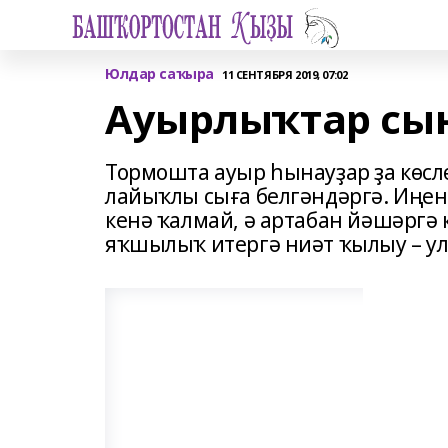
Юлдар саҡыра
11 СЕНТЯБРЯ 2019, 07:02
Ауырлыҡтар сы
Тормошта ауыр һынауҙар ҙа көслө
лайыҡлы сыға белгәндәргә. Иңе
кенә ҡалмай, ә артабан йәшәргә 
яҡшылыҡ итергә ниәт ҡылыу – ул