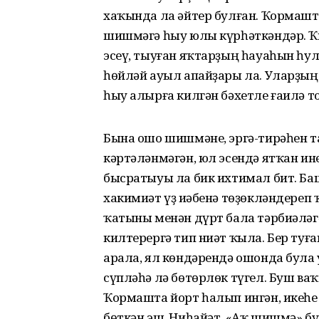
хаҡында ла әйтер булған. Ҡормашт
шишмәгә һыу юлы күрһәткәндәр. Ҡ
эсеү, тыуған яҡтарҙың һауаһын һул
һөйләй ауыл апайҙары ла. Уларҙың
һыу алырға килгән бәхетле ғаилә 
Бына ошо шишмәне, эргә-тирәһен т
кәртәләнмәгән, юл эсендә ятҡан ин
бысратыуы ла бик ихтимал бит. Баш
хакимиәт үҙ иҫәбенә төҙөкләндереп
ҡатыны менән дүрт бала тәрбиәлә
килтерергә тип ниәт ҡыла. Бер ту
арала, ял көндәрендә ошонда була 
сүпләһә лә бөтөрлөк түгел. Буш ваҡ
Ҡормашта йорт һалып ингән, икеһе
бөткән эш. Ниһайәт, «Аҡ шишмә» б