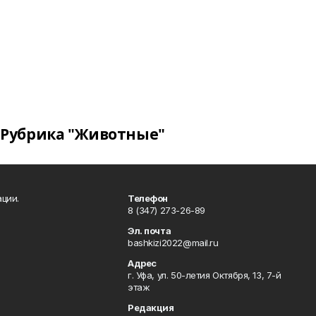
Рубрика "Животные"
ции.
Телефон
8 (347) 273-26-89
Эл. почта
bashkizi2022@mail.ru
Адрес
г. Уфа, ул. 50-летия Октября, 13, 7-й
этаж
Редакция