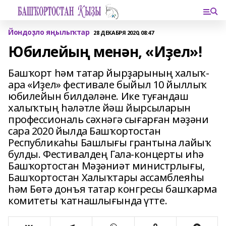
Йондоҙло яңылыҡтар
28 ДЕКАБРЯ 2020, 08:47
Юбилейың менән, «Иҙел»!
Башҡорт һәм татар йырҙарының халыҡ-
ара «Иҙел» фестивале быйыл 10 йыллыҡ
юбилейын билдәләне. Ике туғандаш
халыҡтың һәләтле йәш йырсыларын
профессиональ сәхнәгә сығарған мәҙәни
сара 2020 йылда Башҡортостан
Республикаһы Башлығы грантына лайыҡ
булды. Фестивалдең Гала-концерты иһә
Башҡортостан Мәҙәниәт министрлығы,
Башҡортостан Халыҡтары ассамблеяһы
һәм Бөтә донъя татар конгресы башҡарма
комитеты ҡатнашлығында үтте.