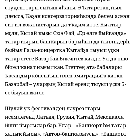
студенттары сығыш яһаны. Ә Татарстан, йыл­
дағыса, Ҡаҙан консервато­рияһында белем алған
сит ил вокалистарын да тәҡдим итте. Былтыр,
мәҫәлән, Ҡытай ҡыҙы Сюэ Фэй, «Ер еләге йыйғанда»
татар йырын башҡарып барыһын да ғәжәп­ләндерһә,
быйыл Гала-концертҡа Ҡытайҙа тыуып үҫкән
татар егете Базарбай Бик­чәнтәев килде. Ул да ошо
бәйгелә ҡанат нығытҡан. Егеттең ата-бабалары
ҡасандыр көнсығыш иленә эмиграцияға киткән.
Базарбай – уларҙың Ҡытай ерендә тыуып үҫкән 5-
се быуын вәкиле.
Шулай уҡ фестивалдең лауреаттары
исемлегендә Латвия, Грузия, Ҡытай, Мексикала
йәшәгән йырсылар бар. Улар – «Башҡорт һәм татар
халыҡ йыры», «Автор-баш­ҡарыусы», «Башҡорт