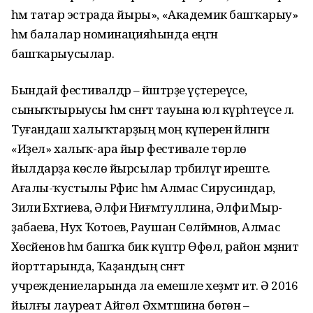
һәм татар эстрада йыры», «Академик баш­ҡарыу»
һәм балалар номина­цияһында еңгән
башҡарыусылар.
Бындай фестивалдәр – йәштәрҙе үҫтереүсе,
сыныҡтырыусы һәм сәнғәт тауына юл күрһәтеүсе лә.
Туғандаш халыҡтарҙың моң күперенә әйләнгән
«Иҙел» халыҡ-ара йыр фестивале төрлө
йылдарҙа көслө йырсылар тәрбиәләүгә иреште.
Ағалы-ҡустылы Рәфис һәм Алмас Сирусиндар,
Зилиә Бәхтиева, Әлфиә Ниғмәтуллина, Әлфиә Мыр­
ҙабаева, Нух Ҡотоев, Раушан Сөләймәнов, Алмас
Хөсәйенов һәм башҡа бик күптәр Өфөлә, район мәҙәниәт
йорттарында, Ҡаҙандың сәнғәт
учреждениеларында ла емешле хеҙмәт итә. Ә 2016
йылғы лауреат Айгөл Әхмәтшина бөгөн –