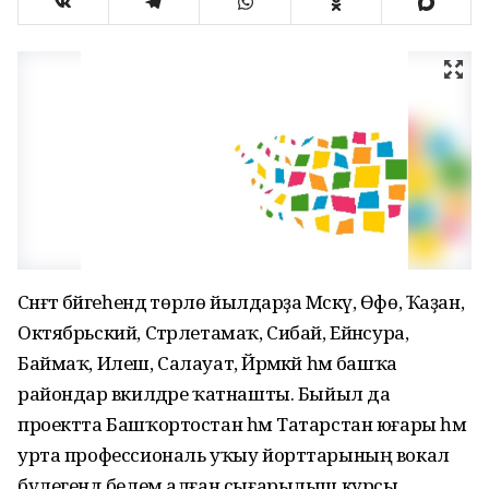
Сәнғәт бәйгеһендә төрлө йылдарҙа Мәскәү, Өфө, Ҡаҙан,
Октябрьский, Стәрлетамаҡ, Сибай, Ейәнсура,
Баймаҡ, Илеш, Салауат, Йәрмәкәй һәм башҡа
райондар вәкилдәре ҡатнашты. Быйыл да
проектта Баш­ҡортостан һәм Татарстан юғары һәм
урта профессиональ уҡыу йортта­рының вокал
бүлегендә белем алған сығарылыш курсы