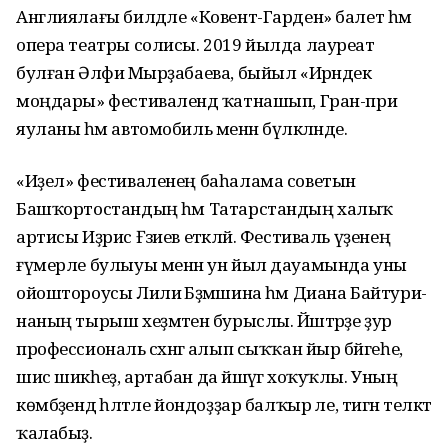
Англиялағы билдәле «Ковент-Гарден» балет һәм
опера театры солисы. 2019 йылда лауреат
булған Әлфиә Мырҙабаева, быйыл «Ирәндек
моңдары» фестивалендә ҡатнашып, Гран-при
яуланы һәм автомобиль менән бүләкләнде.
«Иҙел» фестиваленең баһалама советын
Башҡортостандың һәм Татарстандың халыҡ
артисы Иҙрис Ғәзиев етәкләй. Фестиваль үҙенең
ғүмерле булыуы менән ун йыл дауамында уны
ойоштороусы Лилиә Бәҙәмшина һәм Диана Байтури­
наның тырыш хеҙмәтенә бурыслы. Йәштәрҙе ҙур
профессиональ сәх­нәгә алып сыҡҡан йыр бәйгеһе,
шис шикһеҙ, артабан да йәшәүгә хоҡуҡлы. Уның
көмбәҙендә һәләтле йондоҙҙар балҡыр әле, тигән теләктә
ҡалабыҙ.