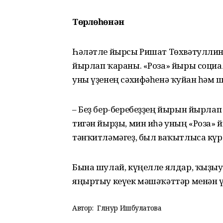
Төрлөһөнән
Һәләтле йырсы Ришат Төхвәтулли
йырлап ҡараны. «Роза» йыры социа
уны үҙенең сәхифәһенә ҡуйған һәм шу
– Беҙ бер-беребеҙҙең йырын йырлап
тигән йырҙы, мин иһә уның «Роза»
тәнҡитләмәгеҙ, был ваҡытлыса күр
Бына шулай, күңелле ялдар, ҡыҙыу
яңыртыу кеүек мәшәҡәттәр менән үт
Автор:
Гөлнур Ишбулатова