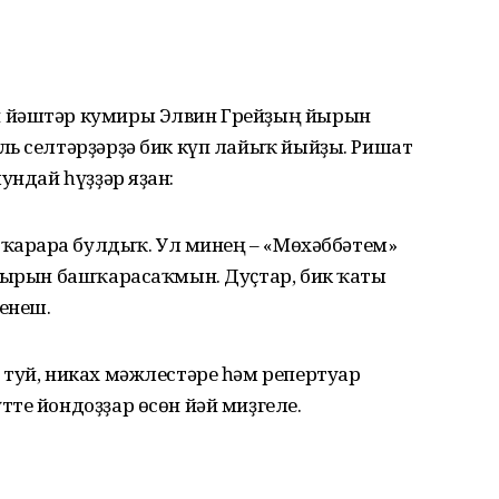
н йәштәр кумиры Элвин Грейҙың йырын
ль селтәрҙәрҙә бик күп лайыҡ йыйҙы. Ришат
ндай һүҙҙәр яҙған:
 ҡарарға булдыҡ. Ул минең – «Мөхәббәтем»
 йырын башҡарасаҡмын. Дуҫтар, бик ҡаты
енеш.
 туй, никах мәжлестәре һәм репертуар
те йондоҙҙар өсөн йәй миҙгеле.