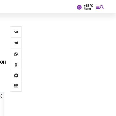
+15 °С
Ясно
сөн