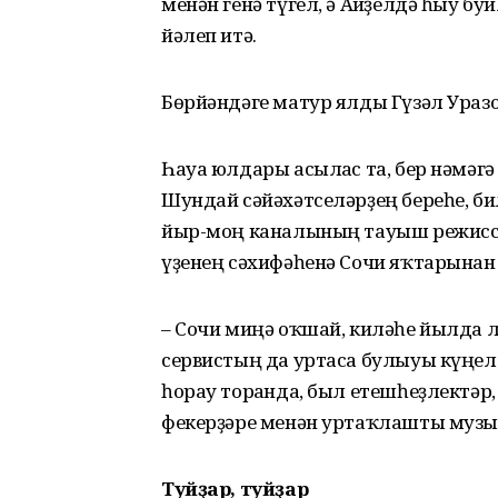
менән генә түгел, ә Ағиҙелдә һыу б
йәлеп итә.
Бөрйәндәге матур ялды Гүзәл Уразо
Һауа юлдары асылғас та, бер нәмәгә
Шундай сәйәхәтселәрҙең береһе, б
йыр-моң каналының тауыш режиссе
үҙенең сәхифәһенә Сочи яҡтарынан
– Сочи миңә оҡшай, киләһе йылда л
сервистың да уртаса булыуы күңелд
һорау торғанда, был етешһеҙлектәр,
фекерҙәре менән уртаҡлашты музы
Туйҙар, туйҙар