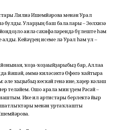
стары Лилиә Ишемйәрова менән Урал
ә булды. Уларҙың баш балалары – Зөлхизә
йондоҙло ғаилә сәхифәләрендә бүлеште һәм
 алды. Кейәүҙең исеме лә Урал һәм ул –
йонынан, ҡоҙа-ҡоҙағыйҙарыбыҙ бар, Аллаға
да йәшәй, әммә киләсәктә Өфөгә ҡайтырға
: әле ҡыҙыбыҙ кескәй генә ине, хәҙер кәләш
мер теләйем. Ошо арала мин үҙем Рәсәй –
наштым. Ике ил артистары берлектә йыр
ип шатлыҡтары менән уртаҡлашты
Ишемйәрова.