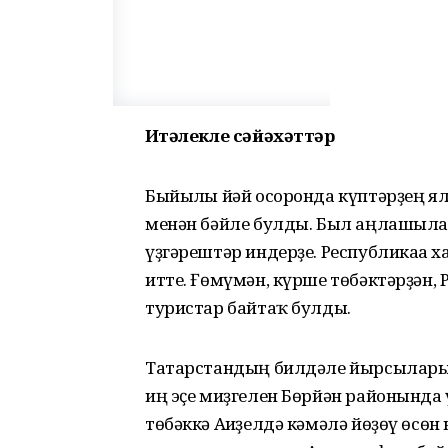
Иҫтәлекле сәйәхәттәр
Быйылғы йәй осоронда күптәрҙең ял
менән бәйле булды. Был аңлашыла 
үҙгәрештәр индерҙе. Республикаға х
итте. Ғөмүмән, күрше төбәктәрҙән,
туристар байтаҡ булды.
Татарстандың билдәле йырсылары 
иң эҫе миҙгелен Бөрйән районында 
төбәккә Ағиҙелдә кәмәлә йөҙөү өсөн 