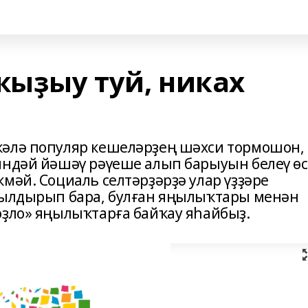
ҡыҙыу туй, никах
кәлә популяр кешеләрҙең шәхси тормошон,
индәй йәшәү рәүеше алып барыуын белеү ө
мәй. Социаль селтәрҙәрҙә улар үҙҙәре
ғылдырып бара, булған яңылыҡтары менән
оҙло» яңылыҡтарға байҡау яһайбыҙ.