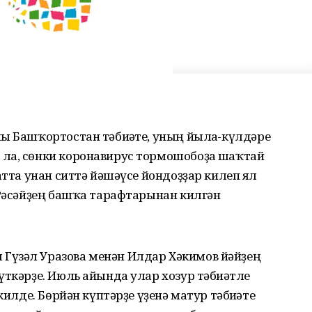
ы Башҡортостан тәбиғәте, уның йылға-күлдәре
ла, сөнки корона­вирус тормошобоҙға шаҡтай
атта унан ситтә йәшәүсе йондоҙҙар килеп ял
 Рәсәйҙең башҡа тарафтарынан килгән
Гүзәл Уразова менән Илдар Хәкимов йәйҙең
үткәрҙе. Июль айында улар хозур тәбиғәтле
килде. Бөрйән күптәрҙе үҙенә матур тәбиғәте