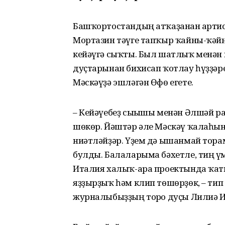
Башҡортостандың атҡаҙанған арти
Мортазин тәүге тапҡыр ҡайны-ҡәйн
кейәүгә сыҡты. Был шатлыҡ менән 
дуҫтарынан бихисап ҡотлау һүҙҙәре
Мәскәүҙә эшләгән Өфө егете.
– Кейәүебеҙ сығышы менән Әлшәй ра
шөкөр. Йәштәр әле Мәскәү ҡалаһын
ниәтләйҙәр. Үҙем дә ышанмай торам
булды. Балаларыма бәхетле, тиң ғү
Италия халыҡ-ара проектында ҡат
яҙҙырҙыҡ һәм клип төшөрҙөк, – т
журналыбыҙҙың тоғро дуҫы Лилиә 