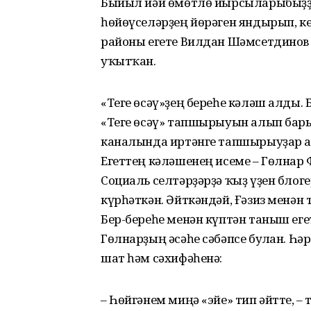
Быйыл йәй өмөтлө йырсыларыбыҙҙы
һөйөүселәрҙең йөрәген яндырып, ке
районы егете Вилдан Шәмсетдинов 
уҡытҡан.
«Теге өсәү»ҙең береһе кәләш алды
«Теге өсәү» тапшырыуын алып бар
каналында иртәнге тапшырыуҙар а
Егеттең кәләшенең исеме – Гөлнар
Социаль селтәрҙәрҙә ҡыҙ үҙен блоге
күрһәткән. Әйткәндәй, Ғәзиз менән
Бер-береһе менән күптән таныш ег
Гөлнарҙың әсәһе сәбәпсе булған. Һә
шат һәм сәхифәһенә:
– Һөйгәнем миңә «эйе» тип әйтте, – т