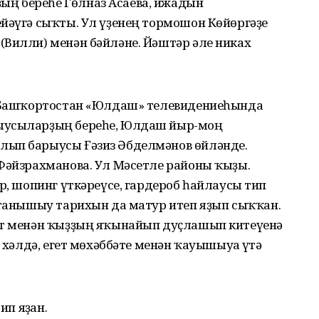
ң береһе Гөлназ Асаева, ижадын
йәүгә сыҡты. Ул үҙенең тормошон Көйөргәҙе
(Вилли) менән бәйләне. Йәштәр әле никах
. Башҡортостан «Юлдаш» телевидениеһында
ыусыларҙың береһе, Юлдаш йыр-моң
лып барыусы Ғәзиз Әбделмәнов өйләнде.
 Фәйзрахманова. Ул Мәсетле районы ҡыҙы.
р, шопинг үткәреүсе, гардероб һайлаусы тип
 танышыу тарихын да матур итеп яҙып сыҡҡан.
ет менән ҡыҙҙың яҡынайып дуҫлашып китеүенә
р хәлдә, егет мөхәббәте менән ҡауышыуға үтә
ип яҙған.