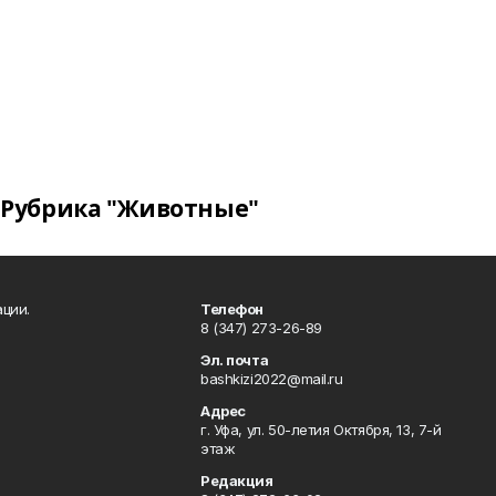
Рубрика "Животные"
ции.
Телефон
8 (347) 273-26-89
Эл. почта
bashkizi2022@mail.ru
Адрес
г. Уфа, ул. 50-летия Октября, 13, 7-й
этаж
Редакция