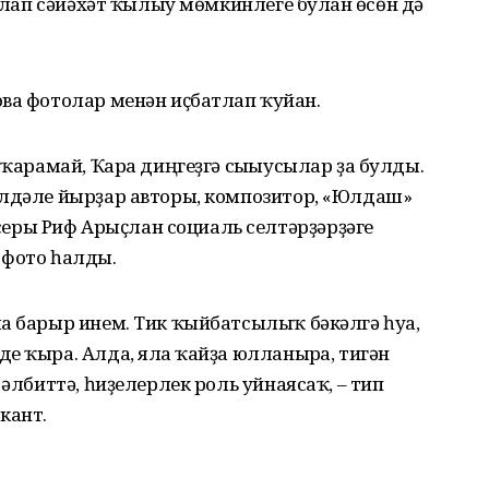
уйлап сәйәхәт ҡылыу мөмкинлеге булған өсөн дә
ва фотолар менән иҫбатлап ҡуйған.
 ҡарамай, Ҡара диңгеҙгә сығыусылар ҙа булды.
илдәле йырҙар авторы, композитор, «Юлдаш»
ры Риф Арыҫлан социаль селтәрҙәрҙәге
 фото һалды.
а барыр инем. Тик ҡыйбатсылыҡ бәкәлгә һуға,
е ҡыра. Алда, ялға ҡайҙа юлланырға, тигән
 әлбиттә, һиҙелерлек роль уйнаясаҡ, – тип
кант.