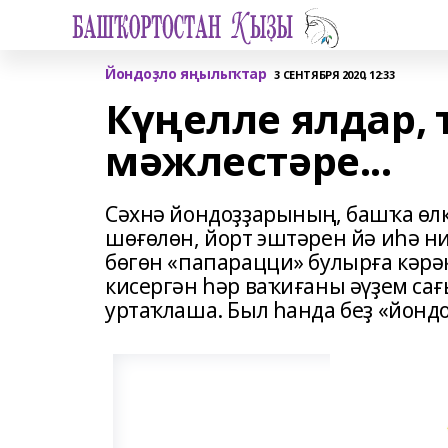
Йондоҙло яңылыҡтар
3 СЕНТЯБРЯ 2020, 12:33
Күңелле ялдар, 
мәжлестәре...
Сәхнә йондоҙҙарының, башҡа өл
шөғөлөн, йорт эштәрен йә иһә н
бөгөн «папарацци» булырға кәрәк
кисергән һәр ваҡиғаны әүҙем са
уртаҡлаша. Был һанда беҙ «йонд