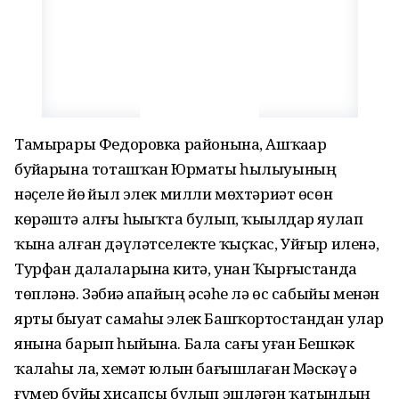
Тамырҙары Федоровка районына, Ашҡаҙар
буйҙарына тоташҡан Юрматы һылыуының
нәҫеле йөҙ йыл элек милли мөхтәриәт өсөн
көрәштә алғы һыҙыҡта булып, ҡыҙылдар яулап
ҡына алған дәүләтселекте ҡыҫҡас, Уйғыр иленә,
Турфан далаларына китә, унан Ҡырғыҙстанда
төпләнә. Зәбиҙә апайҙың әсәһе лә өс сабыйы менән
ярты быуат самаһы элек Башҡортостандан улар
янына барып һыйына. Бала сағы уҙған Бешкәк
ҡалаһы ла, хеҙмәт юлын бағышлаған Мәскәү ҙә
ғүмер буйы хисапсы булып эшләгән ҡатындың