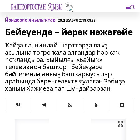
Йондоҙло яңылыҡтар
20 ДЕКАБРЯ 2018, 08:22
Бейеүендә – йөрәк нәжәғәйе
Ҡайҙа ла, ниндәй шарттарҙа ла үҙ
асылына тоғро ҡала алғандар һәр саҡ
һоҡландыра. Быйылғы «Байыҡ»
телевизион башҡорт бейеүҙәре
бәйгеһендә яңғыҙ башҡарыусылар
араһында беренселекте яулаған Зәбиҙә
ханым Хажиева тап шундайҙарҙан.