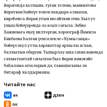
йөрәгендә халҡына, туған теленә, мәҙәниәтенә
йөрөткән һөйөүҙе тоноҡландыра алмаған,
киреһенсә, йөрәк утын көсәйткән генә. Был ут
уның бейеүҙәрендә лә асыҡ сағыла. Зәбиҙә
Хажиеваға еңеү килтергән, хореограф Йәмилә
Бикбаева һалған үҙенсәлекле «Ҡумыҙ сыңы»
бейеүе шул утты хәрәкәттәр арҡылы асҡан,
балҡытып ебәргән. Тыпырлау аша сәхнә иҙәнендә
саҡматаштай сағылған был йөрәк нәжәғәйе
баһалама ағзаларын да, тамашасыны ла
битараф ҡалдырманы.
Читайте нас