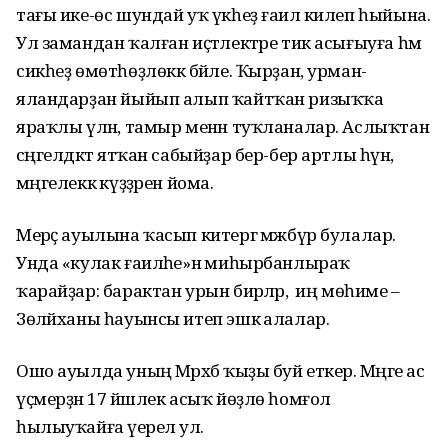
тағы ике-өс шундай уҡ үкһеҙ ғаилә килеп һыйына.
Ул замандан ҡалған иҫтәлектәре тик асығыуға һәм
сикһеҙ өмөтһөҙлөккә бәйле. Ҡырҙан, урман-
яландарҙан йыйып алып ҡайтҡан ризыҡҡа
яраҡлы үлән, тамыр менән туҡланалар. Аслыҡтан
сәңгелдәктә ятҡан сабыйҙар бер-бер артлы һүнә,
мәңгелеккә күҙҙәрен йома.
Мерәҫ ауылына ҡасып китергә мәжбүр булалар.
Унда «кулак ғаиләһе»нә миһырбанлыраҡ
ҡарайҙар: барактан урын бирәләр, ә иң мөһиме –
Зөләйханы һауынсы итеп эшкә алалар.
Ошо ауылда уның Мәрхәбә ҡыҙы буй еткерә. Мәңге ас
үҫмерҙән 17 йәшлек асыҡ йөҙлө һомғол
һылыуҡайға әүерелә ул.