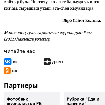
ҡайтыр була. Институтҡа ла тәү барыуҙа уҡ инеп
китә һәм, тырышып уҡып, ата-әсәһен ҡыуандыра.
Зөһрә Сәйетҡолова.
Мәҡәләнең тулы вариантын журналдың 6-сы
(2021) һанында уҡығыҙ.
Читайте нас
Партнеры
Фотобанк
Рубрика "Еда и
журналистов РБ
напитки"