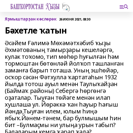
Яҙмыштарҙан көслөрәк
26 ИЮНЯ 2021, 08:30
Бәхетле ҡатын
Әсәйем Ғәлимә Мөхәмәтхәбиб ҡыҙы
Әхмәтованың тамырҙары кешеләргә,
кулак тоҡомо, тип мөһөр һуғылған һәм
тормоштан бөтөнләй йолҡоп ташланған
заманға барып тоташа. Уның эшһөйәр,
осҡор сәсән Фәтхулла ҡартатаһын 1932
йылда тотош ауыл менән Таулыҡайҙан
(Баймаҡ районы) Себергә һөргөнгә
оҙаталар. Тыуған төйәге менән илап
хушлаша ул. Йөрәккә ҡан һауыр һағыш
йәндә,Тыуған илем, юлым һиңә
ябыҡ.Йәнем-тәнем, бар булмышым һин
бит –Булмаҫмы ни улыңа урын табып?
Балаларым кемгә ҡарап ҡала?..