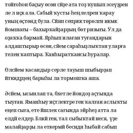
тойғоһон баҫыу өсөн сәйҙе ата тоҙ ҡушып эсеүҙәрен
әле лә иҫкә ала. Сабый ҡусты-һеңлеләрен ҡарау
уның өҫтөндә була. Сәйнәп сепрәккә төрөлгән икмәк
йомшағы – бахырҡайҙарҙың бөтә ризығы. Ул да
оҙаҡҡа бармай. Ярһып илаған туғандарын
алдаштырыр өсөн, әсәйем сараһыҙлыҡтан уларға
телен ҡаптыра. Ҡанһыратҡансы һуралар.
Өләсәйемә ҡасандыр серле тауыш шыбырҙап
әйткәндәрҙең барыһы ла тормошҡа аша.
Әсәйем, ысынлап та, бәхетле йондоҙ аҫтында
тыуған. Яманһыу иҫтәлектәре генә ҡалған аслыҡты
еңеп сыға, ете йәшлек сағында эйәрһеҙ атта ла
елдәй елдерә. Бәләкәй генә, тал сыбыҡтай нескә, ә үҙе
малайҙарҙы ла еткермәй бесәндән һыбай сабып