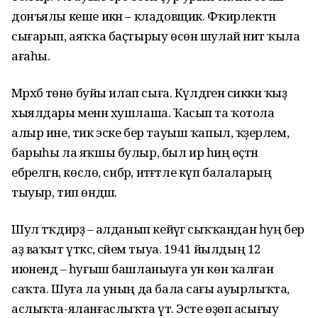
донъялы кеше икән – кладовщик. Фәҡирлектән
сығарып, аяҡҡа баҫтырыу өсөн шулай ниәт ҡыла
ағаһы.
Мәрхәбә төнө буйы илап сыға. Күлдәгенә сиккән ҡыҙ
хыялдары менән хушлаша. Ҡасып та ҡотола
алыр ине, тик эске бер тауыш ҡапыл, ҡәҙерлем,
барыһы ла яҡшы булыр, был ир һиңә өҫтән
ебәрелгән, көслө, сибәр, итәғәтле күп балаларың
тыуыр, тип өндәшә.
Шул тәҡдирҙә – алданып кейәүгә сыҡҡандан һуң бер
аҙ ваҡыт үткәс, әсәйем тыуа. 1941 йылдың 12
июнендә – һуғыш башланыуға ун көн ҡалған
саҡта. Шуға ла уның да бала сағы ауырлыҡта,
аслыҡта-яланғаслыҡта үтә. Эсте өҙөп асығыу