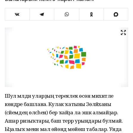
Шул мәлдән уларҙың тереклек өсөн михнәтле
көндәре башлана. Кулак ҡатыны Зөләйханы
(әсәйемдең өләсәһен) бер ҡайҙа ла эшкә алмайҙар.
Ашар ризыҡтары, баш терәр урындары булмай.
Ыҙалыҡ менән мал өйөндә мөйөш табалар. Унда