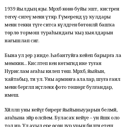
1939 йылдың яҙы. Мәрхәбә көнө буйы эштә, ә кистәрен
тегеү-сигеү менән үткәрә. Ғүмерендә үҙ ҡулдары
менән теккән тәүге ситса күлдәгенә бөтөнләй башҡа
төрлө тормош тураһындағы ҡыҙ хыялдарын
нағышлап сигә.
Бына ул әҙер ҙә инде. Һабантуйға кейеп барырға ла
мөмкин... Кисләтеп кенә көтмәгәндә ике туған
Нурислам ағаһы килеп төшә. Мәрхәбә, йыйын,
ҡайтабыҙ, ти ул. Уны армияға алалар, шуға ғаилә
менән бергәләп иҫтәлеккә фото төшөргә булғандар,
имеш.
Хәйләләп уны кейәүгә бирергә йыйыныуҙарын белмәй,
ағаһына эйәрә өләсәйем. Буласаҡ кейәүе – ун йәшкә оло
тол ир. Ул ауыл ере өсөн ҙур урын биләгән етеш