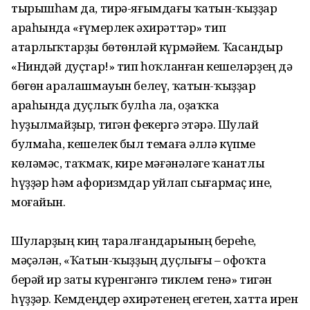
тырышһам да, тирә-яғымдағы ҡатын-ҡыҙҙар
араһында «ғүмерлек әхирәттәр» тип
атарлыҡтарҙы бөтөнләй күрмәйем. Ҡасандыр
«Ниндәй дуҫтар!» тип һоҡланған кешеләрҙең дә
бөгөн аралашмауын белеү, ҡатын-ҡыҙҙар
араһында дуҫлыҡ булһа ла, оҙаҡҡа
һуҙылмайҙыр, тигән фекергә этәрә. Шулай
булмаһа, кешелек был темаға әллә күпме
көләмәс, таҡмаҡ, кире мәғәнәләге ҡанатлы
һүҙҙәр һәм афоризмдар уйлап сығармаҫ ине,
моғайын.
Шуларҙың киң таралғандарының береһе,
мәҫәлән, «Ҡатын-ҡыҙҙың дуҫлығы – офоҡта
берәй ир заты күренгәнгә тиклем генә» тигән
һүҙҙәр. Кемдеңдер әхирәтенең егетен, хатта ирен