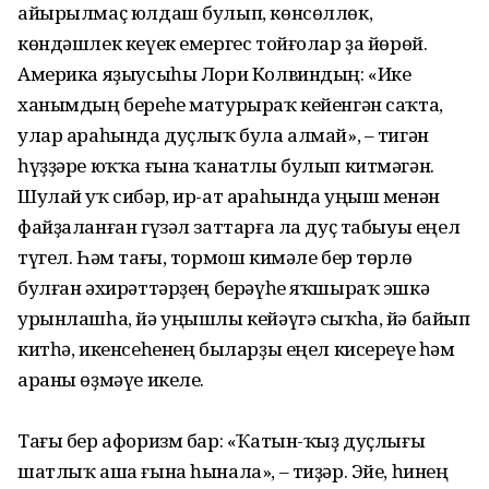
айырылмаҫ юлдаш булып, көнсөллөк,
көндәшлек кеүек емергес тойғолар ҙа йөрөй.
Америка яҙыусыһы Лори Колвиндың: «Ике
ханымдың береһе матурыраҡ кейенгән саҡта,
улар араһында дуҫлыҡ була алмай», – тигән
һүҙҙәре юҡҡа ғына ҡанатлы булып китмәгән.
Шулай уҡ сибәр, ир-ат араһында уңыш менән
файҙаланған гүзәл заттарға ла дуҫ табыуы еңел
түгел. Һәм тағы, тормош кимәле бер төрлө
булған әхирәттәрҙең берәүһе яҡшыраҡ эшкә
урынлашһа, йә уңышлы кейәүгә сыҡһа, йә байып
китһә, икенсеһенең быларҙы еңел кисереүе һәм
араны өҙмәүе икеле.
Тағы бер афоризм бар: «Ҡатын-ҡыҙ дуҫлығы
шатлыҡ аша ғына һынала», – тиҙәр. Эйе, һинең