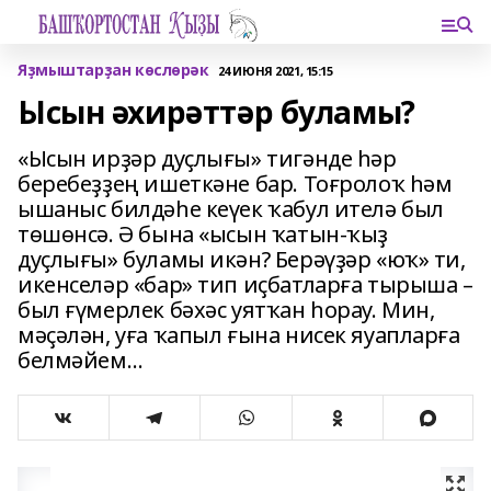
Яҙмыштарҙан көслөрәк
24 ИЮНЯ 2021, 15:15
Ысын әхирәттәр буламы?
«Ысын ирҙәр дуҫлығы» тигәнде һәр
беребеҙҙең ишеткәне бар. Тоғролоҡ һәм
ышаныс билдәһе кеүек ҡабул ителә был
төшөнсә. Ә бына «ысын ҡатын-ҡыҙ
дуҫлығы» буламы икән? Берәүҙәр «юҡ» ти,
икенселәр «бар» тип иҫбатларға тырыша –
был ғүмерлек бәхәс уятҡан һорау. Мин,
мәҫәлән, уға ҡапыл ғына нисек яуапларға
белмәйем…