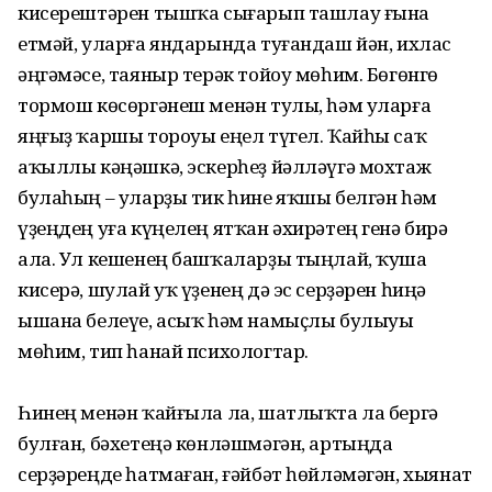
кисерештәрен тышҡа сығарып ташлау ғына
етмәй, уларға яндарында туғандаш йән, ихлас
әңгәмәсе, таяныр терәк тойоу мөһим. Бөгөнгө
тормош көсөргәнеш менән тулы, һәм уларға
яңғыҙ ҡаршы тороуы еңел түгел. Ҡайһы саҡ
аҡыллы кәңәшкә, эскерһеҙ йәлләүгә мохтаж
булаһың – уларҙы тик һине яҡшы белгән һәм
үҙеңдең уға күңелең ятҡан әхирәтең генә бирә
ала. Ул кешенең башҡаларҙы тыңлай, ҡуша
кисерә, шулай уҡ үҙенең дә эс серҙәрен һиңә
ышана белеүе, асыҡ һәм намыҫлы булыуы
мөһим, тип һанай психологтар.
Һинең менән ҡайғыла ла, шатлыҡта ла бергә
булған, бәхетеңә көнләшмәгән, артыңда
серҙәреңде һатмаған, ғәйбәт һөйләмәгән, хыянат