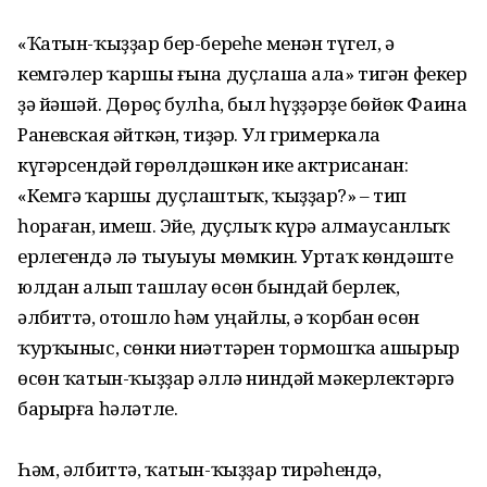
«Ҡатын-ҡыҙҙар бер-береһе менән түгел, ә
кемгәлер ҡаршы ғына дуҫлаша ала» тигән фекер
ҙә йәшәй. Дөрөҫ булһа, был һүҙҙәрҙе бөйөк Фаина
Раневская әйткән, тиҙәр. Ул гримеркала
күгәрсендәй гөрөлдәшкән ике актрисанан:
«Кемгә ҡаршы дуҫлаштыҡ, ҡыҙҙар?» – тип
һораған, имеш. Эйе, дуҫлыҡ күрә алмаусанлыҡ
ерлегендә лә тыуыуы мөмкин. Уртаҡ көндәште
юлдан алып ташлау өсөн бындай берлек,
әлбиттә, отошло һәм уңайлы, ә ҡорбан өсөн
ҡурҡыныс, сөнки ниәттәрен тормошҡа ашырыр
өсөн ҡатын-ҡыҙҙар әллә ниндәй мәкерлектәргә
барырға һәләтле.
Һәм, әлбиттә, ҡатын-ҡыҙҙар тирәһендә,