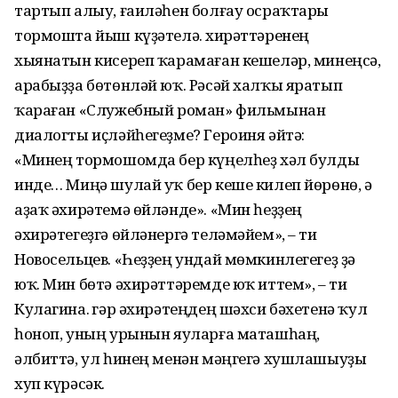
тартып алыу, ғаиләһен болғау осраҡтары
тормошта йыш күҙәтелә. Әхирәттәренең
хыянатын кисереп ҡарамаған кешеләр, минеңсә,
арабыҙҙа бөтөнләй юҡ. Рәсәй халҡы яратып
ҡараған «Служебный роман» фильмынан
диалогты иҫләйһегеҙме? Героиня әйтә:
«Минең тормошомда бер күңелһеҙ хәл булды
инде… Миңә шулай уҡ бер кеше килеп йөрөнө, ә
аҙаҡ әхирәтемә өйләнде». «Мин һеҙҙең
әхирәтегеҙгә өйләнергә теләмәйем», – ти
Новосельцев. «Һеҙҙең ундай мөмкинлегегеҙ ҙә
юҡ. Мин бөтә әхирәттәремде юҡ иттем», – ти
Кулагина. Әгәр әхирәтеңдең шәхси бәхетенә ҡул
һоноп, уның урынын яуларға маташһаң,
әлбиттә, ул һинең менән мәңгегә хушлашыуҙы
хуп күрәсәк.