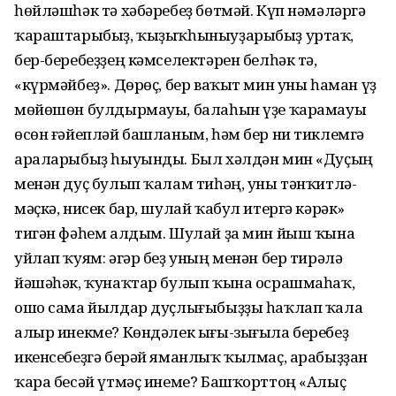
һөйләшһәк тә хәбәребеҙ бөтмәй. Күп нәмәләргә
ҡараштарыбыҙ, ҡыҙыҡһыныуҙарыбыҙ уртаҡ,
бер-беребеҙҙең кәмселектәрен белһәк тә,
«күрмәйбеҙ». Дөрөҫ, бер ваҡыт мин уны һаман үҙ
мөйөшөн булдырмауы, балаһын үҙе ҡарамауы
өсөн ғәйепләй башланым, һәм бер ни тиклемгә
араларыбыҙ һыуынды. Был хәлдән мин «Дуҫың
менән дуҫ булып ҡалам тиһәң, уны тәнҡитлә­
мәҫкә, нисек бар, шулай ҡабул итергә кәрәк»
тигән фәһем алдым. Шулай ҙа мин йыш ҡына
уйлап ҡуям: әгәр беҙ уның менән бер тирәлә
йәшәһәк, ҡунаҡтар булып ҡына осрашмаһаҡ,
ошо сама йылдар дуҫлығыбыҙҙы һаҡлап ҡала
алыр инекме? Көндәлек ығы-зығыла беребеҙ
икенсебеҙгә берәй яманлыҡ ҡылмаҫ, арабыҙҙан
ҡара бесәй үтмәҫ инеме? Башҡорттоң «Алыҫ