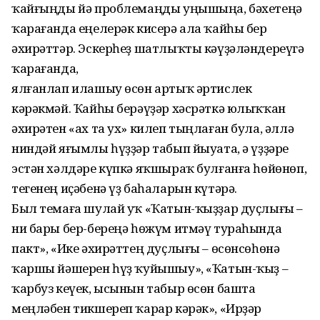
ҡайғыңды йә проблемаңды уңышыңа, бәхетеңә
ҡарағанда еңелерәк кисерә ала ҡайһы бер
әхирәттәр. Эскерһеҙ шатлыҡты кәүҙәләндереүгә
ҡарағанда,
ялғанлап илашыу өсөн артыҡ әртислек
кәрәкмәй. Ҡайһы берәүҙәр хәсрәткә юлыҡҡан
әхирәтен «ах та ух» килеп тыңлаған була, әллә
ниндәй яғымлы һүҙҙәр табып йыуата, ә үҙҙәре
эстән хәлдәре күпкә яҡшыраҡ булғанға һөйөнөп,
тегенең иҫәбенә үҙ баһаларын күтәрә.
Был темаға шулай уҡ «Ҡатын-ҡыҙҙар дуҫлығы –
ни бары бер-береңә һөжүм итмәү тураһында
пакт», «Ике әхирәттең дуҫлығы – өсөнсөһөнә
ҡаршы йәшерен һүҙ ҡуйышыу», «Ҡатын-ҡыҙ –
ҡарбуз кеүек, ысынын табыр өсөн башта
меңләбен тикшереп ҡарар кәрәк», «Ирҙәр