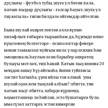
дуҫлығы – футбол тубы, шуға ул бөтөн ҡала,
ҡатын-ҡыҙҙар дуҫлығы – гәлсәр һауыт, шуға ул
тиҙ ватыла» тигән билдәле әйтемдәр әйтелгән.
Бына шулай әхирәтлектән әллә күпме
хилафлыҡ табырға тырышһам да, һүҙемде кеше
күңеленең белгестәре – психологтар фекере
менән тамамлап ҡуйғым килә: улар психик һәм
эмоциональ һаулыҡ өсөн барыбер әхирәтең
булыуы мотлаҡ, тип һанай. Ҡатын-ҡыҙ көнөнә 20
меңдән ашыу һүҙ әйтмәһә, йәғни туйғансы
ләстит һатмаһа, үҙен яйлы тоя алмай. Ә уны
шулай оҙаҡ кем тыңлай алһын? Әлбиттә, тик
ҡатын-ҡыҙ! Әлбиттә, хәбәрҙе күршеңә,
хеҙмәттәшеңә лә һөйләп, эсте бушатырға була.
Әммә гүзәл заттарға эстән кимергән