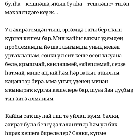
булһа – кешнәшә, яҡын булһа – тешләшє» тигән
мәҡәлендәге кеүек…
Ул әхирәтемдән тыш, эргәмдә тағы бер яҡын
күргән кешем бар. Мин ҡайһы ваҡыт үҙемдең
проблемамды йә шатлығымды уның менән
уртаҡлашам, сөнки ул сит кеше өсөн ҡыуана
белә, ярышмай, көнләшмәй, ғәйепләмәй, серҙе
һатмай, мине аңлай һәм һәр ваҡыт аҡыллы
кәңәштәр бирә. Әммә уның үҙенең минән
яҡыныраҡ күргән кешеләре бар, шуға йән дуҫбыҙ
тип әйтә алмайым.
Ҡайһы саҡ шулай тип тә уйлап ҡуям: бәлки,
әхирәт була белеү ҙә таланттыр һәм ул бик
һирәк кешегә биреләлер? Сөнки, күпме