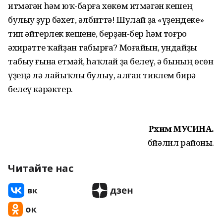
итмәгән һәм юҡ-барға хөкөм итмәгән кешең
булыу ҙур бәхет, әлбиттә! Шулай ҙа «үҙеңдеке»
тип әйтерлек кешене, берҙән-бер һәм тоғро
әхирәтте ҡайҙан табырға? Моғайын, ундайҙы
табыу ғына етмәй, һаҡлай ҙа белеү, ә бының өсөн
үҙеңә лә лайыҡлы булыу, алған тиклем бирә
белеү кәрәктер.
Рәхимә МУСИНА.
Әбйәлил районы.
Читайте нас