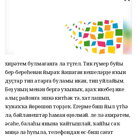
Әхирәтем булмағанға ла түгел. Тик ғүмер буйы
бер-береһенән йыраҡ йәшәгән кешеләрҙе яҡын
дуҫтар тип атарға буламы икән, тип уйлайым.
Беҙ уның менән бергә уҡыныҡ, аҙаҡ икебеҙ ике
алыҫ районға эшкә китһәк тә, хатлашып,
ҡунаҡҡа йөрөшөп торҙоҡ. Егерме биш йыл үтһә
лә, бәйләнештәр һаман өҙөлмәй. Әле лә әхирәтем,
әсәһе, балаһы янына ҡайтышлай, ҡайһы саҡ
миңә лә һуғыла, телефондан өс-биш сәғәт