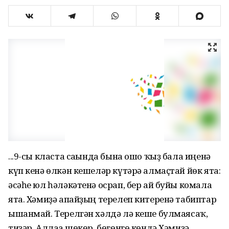
...9-сы класта сағында бына ошо ҡыҙ бала иңенә
күп кенә өлкән кешеләр күтәрә алмаҫтай йөк ята:
әсәһе юл һәләкәтенә осрап, бер ай буйы комала
ята. Хәмиҙә апайҙың терелеп китеренә табиптар
ышанмай. Терелгән хәлдә лә кеше булмаясаҡ,
тиҙәр. Аллаға шөкөр, бөгөнгө көндә Хәмиҙә