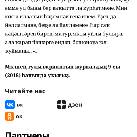
әммә ул быны бер ваҡытта ла күрһәтмәне. Мин
юҡта илағанын һиҙемләй генә инем. Үҙен дә
йәлләтмәне, беҙҙе лә йәлләмәне. Һәр саҡ
кәңәштәрен биреп, матур, яҡты уйлы булырға,
алға ҡарап йәшәргә өндәп, бошоноуға юл
ҡуйманы...»...
Мәҡәләнең тулы вариантын журналдың 9-сы
(2018) һанында уҡығыҙ.
Читайте нас
Партнеры