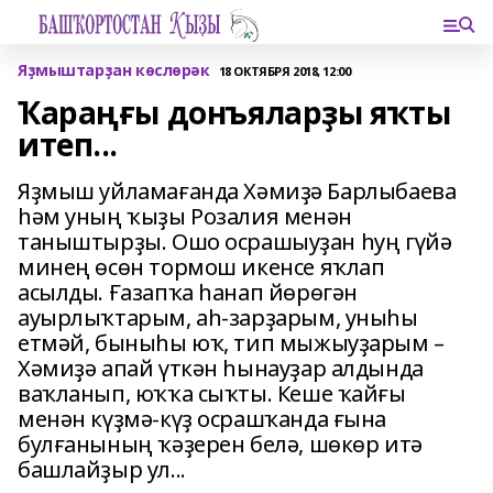
Яҙмыштарҙан көслөрәк
18 ОКТЯБРЯ 2018, 12:00
Ҡараңғы донъяларҙы яҡты
итеп...
Яҙмыш уйламағанда Хәмиҙә Барлыбаева
һәм уның ҡыҙы Розалия менән
таныштырҙы. Ошо осрашыуҙан һуң гүйә
минең өсөн тормош икенсе яҡлап
асылды. Ғазапҡа һанап йөрөгән
ауырлыҡтарым, аһ-зарҙарым, уныһы
етмәй, быныһы юҡ, тип мыжыуҙарым –
Хәмиҙә апай үткән һынауҙар алдында
ваҡланып, юҡҡа сыҡты. Кеше ҡайғы
менән күҙмә-күҙ осрашҡанда ғына
булғанының ҡәҙерен белә, шөкөр итә
башлайҙыр ул...