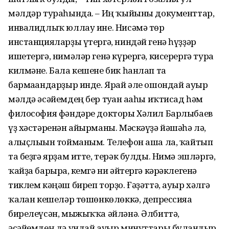
мәлдәр тураһында. – Иң ҡыйыны документтар,
инвалидлыҡ юллау ине. Нисәмә төр
инстанцияларҙы үтергә, ниндәй генә һүҙҙәр
ишетергә, нимәләр генә күрергә, кисерергә тура
килмәне. Бала кешене бик һанлап та
бармағандарҙыр инде. Ярай әле ошондай ауыр
мәлдә әсәйемдең бер туған ағаһы иҡтисад һәм
философия фәндәре докторы Хәлил Барлыбаев
үҙ хәстәренән айырманы. Мәскәүҙә йәшәһә лә,
алыҫлығын тойманым. Телефон аша ла, ҡайтып
та беҙгә ярҙам итте, терәк булды. Нимә эшләргә,
ҡайҙа барырға, кемгә ни әйтергә кәрәклегенә
тиклем кәңәш биреп торҙо. Ғәҙәттә, ауыр хәлгә
ҡалған кешеләр төшөнкөлөккә, депрессияға
бирелеүсән, мыжыҡҡа әйләнә. Әлбиттә,
әсәйемдең дә ундай ауыр минуттары булғандыр,