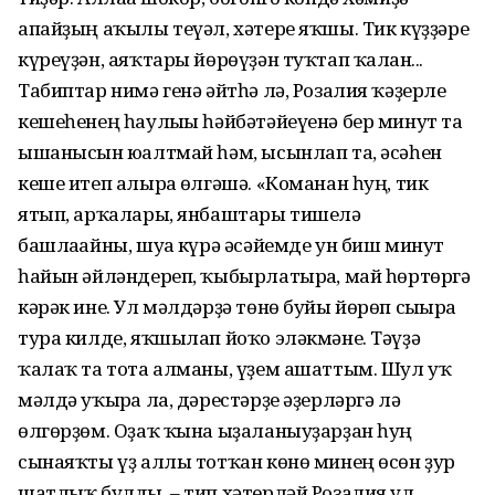
апайҙың аҡылы теүәл, хәтере яҡшы. Тик күҙҙәре
күреүҙән, аяҡтары йөрөүҙән туҡтап ҡалған...
Табиптар нимә генә әйтһә лә, Розалия ҡәҙерле
кешеһенең һаулығы һәйбәтәйеүенә бер минут та
ышанысын юғалтмай һәм, ысынлап та, әсәһен
кеше итеп алырға өлгәшә. «Команан һуң, тик
ятып, арҡалары, янбаштары тишелә
башлағайны, шуға күрә әсәйемде ун биш минут
һайын әйләндереп, ҡыбырлатырға, май һөртөргә
кәрәк ине. Ул мәлдәрҙә төнө буйы йөрөп сығырға
тура килде, яҡшылап йоҡо эләкмәне. Тәүҙә
ҡалаҡ та тота алманы, үҙем ашаттым. Шул уҡ
мәлдә уҡырға ла, дәрестәрҙе әҙерләргә лә
өлгөрҙөм. Оҙаҡ ҡына ыҙаланыуҙарҙан һуң
сынаяҡты үҙ аллы тотҡан көнө минең өсөн ҙур
шатлыҡ булды, – тип хәтерләй Розалия ул