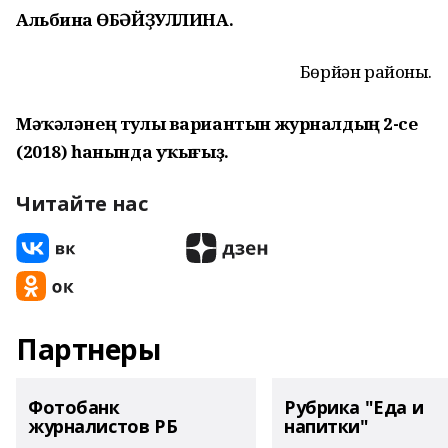
Альбина ҒӨБӘЙҘУЛЛИНА.
Бөрйән районы.
Мәҡәләнең тулы вариантын журналдың 2-се
(2018) һанында уҡығыҙ.
Читайте нас
Партнеры
Фотобанк
Рубрика "Еда и
журналистов РБ
напитки"