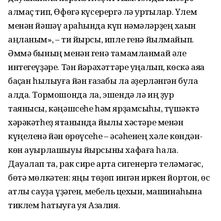
алмаҫ тип, Өфөгә күсерергә лә ҡурҡтылар. Үлем
менән йәшәү араһында күп нәмәләрҙең хаҡын
аңланым», – ти йырсы, ипле генә йылмайып.
Әммә бының менән генә тамамланмай әле
интегеүҙәре. Тән йәрәхәттәре уңалып, көскә аяҡҡа
баҫҡан һылыуға йән ғазабы ла әҙерләнгән була
алда. Тормошонда ла, эшендә лә иң ҙур
таянысы, кәңәшсеһе һәм ярҙамсыһы, түшәктә
хәрәкәтһеҙ ятҡанында йылы хәстәре менән
күңеленә йән өрөүсеһе – әсәһенең хәле көндән-
көн ауырлашыуы йырсыны хафаға һала.
Дауалап та, рак сире артҡа сигенергә теләмәгәс,
бөтә мөлкәтен: яңы төҙөп ингән иркен йортон, өс
ҡатлы сауҙа үҙәген, мебель цехын, машинаһына
тиклем һатыуға ҡуя Азалия.