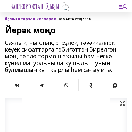
Яҙмыштарҙан көслөрәк
20 МАРТА 2018, 13:10
Йөрәк моңо
Саялыҡ, ныҡлыҡ, етеҙлек, тәүәккәллек
кеүек сифаттарға тәбиғәттән бирелгән
моң, төплө тормош аҡылы һәм нескә
күңел матурлығы ла ҡушылып, уның
булмышын күп ҡырлы һәм сағыу итә.