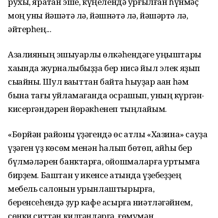
рухы, яратҡан эше, күңелендә урғылған һүнмәҫ
моң уны йәшәтә лә, йәшнәтә лә, йәшәртә лә,
әйтерһең...
Азалияның эшҡыуарлыҡ өлкәһендәге уңыштары
хаҡында журналыбыҙҙа бер нисә йыл элек яҙып
сыҡҡайныҡ. Шул ваҡыттан байтаҡ һыуҙар аҡҡан һәм
бына тағы уйламағанда осрашып, уның күргән-
кисергәндәрен йөрәкһенеп тыңлайым.
«Бөрйән районы үҙәгендә өс ҡатлы «Хазина» сауҙа
үҙәген үҙ көсөм менән һалып бөтөп, ҡайһы бер
бүлмәләрен банктарға, ойошмаларға ҡуртымға
бирҙем. Баштан уҡ икенсе ҡатында үҙебеҙҙең
мебель салонын урынлаштырырға,
беренсеһендә ҙур кафе асырға ниәтләгәйнем,
сөнки ситтән килгәндәргә, ғөмүмән,