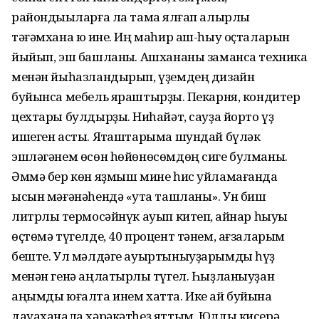
райондыҡыларға ла тамаҡ ялғап алырлыҡ
тәғәмхана юҡ ине. Иң маһир аш-һыу оҫталарын
йыйып, эш башланыҡ. Ашхананы заманса техника
менән йыһазландырып, үҙемдең дизайн
буйынса мебель яраштырҙыҡ. Пекарня, кондитер
цехтары булдырҙыҡ. Ниһайәт, сауҙа йорто үҙ
ишеген асты. Яҡташтарыма шундай бүләк
эшләгәнем өсөн һөйөнөсөмдөң сиге булманы.
Әммә бер көн яҙмыш мине һис уйламағанда
ысын мәғәнәһендә «утҡа ташланы». Ун биш
литрлыҡ термосәйнүк ауып китеп, ҡайнар һыуы
өҫтөмә түгелде, 40 процент тәнем, ағзаларым
беште. Ул мәлдәге ауыртыныуҙарымды һүҙ
менән генә аңлатырлыҡ түгел. Һыҙланыуҙан
аңымды юғалта инем хатта. Ике ай буйына
дауаханала хәрәкәтһеҙ яттым. Юлды кисерә