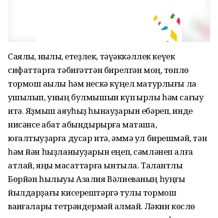
Саялыҡ, ныҡлыҡ, етеҙлек, тәүәккәллек кеүек
сифаттарға тәбиғәттән бирелгән моң, төплө
тормош аҡылы һәм нескә күңел матурлығы ла
ҡушылып, уның булмышын күп ҡырлы һәм сағыу
итә. Яҙмыш аяуһыҙ һынауҙарын ебәреп, инде
нисәнсе ҡабат абындырырға маташа,
юғалтыуҙарға дусар итә, әммә ул бирешмәй, тән
һәм йән һыҙланыуҙарын еңеп, сәмләнеп алға
атлай, яңы маҡсаттарға ынтыла. Талантлы
Бөрйән һылыуы Азалия Вәлиеваның һуңғы
йылдарҙағы кисерештәргә тулы тормош
ваҡиғалары тетрәндермәй ҡалмай. Ләкин көслө