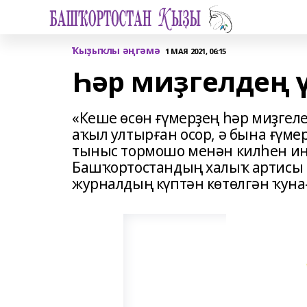
Ҡыҙыҡлы әңгәмә
1 МАЯ 2021, 06:15
Һәр миҙгелдең 
«Кеше өсөн ғүмерҙең һәр миҙгеле 
аҡыл ултырған осор, ә бына ғүме
тыныс тормошо менән килһен ине»
Башҡортостандың халыҡ артисы 
журналдың күптән көтөлгән ҡуна