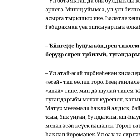
– Ул бөтә яҡтан да бик булдыҡлы к
әрнетә. Минең уйымса, ул үҙен бизн
асырға тырышыр ине. Һәләтле кеше
Ғабдрахман үҙен эшҡыуарлыҡ өлкәһ
– Ҡәйнәгеҙҙе һуңғы көндәренә тиклем
берәүҙәр әсәләрен тәрбиәләмәй, туғанд
– Ул атай-әсәй тәрбиәһенән киләлер
«әсәй» тип өҙөлөп торҙо. Беҙҙең ғаи
«инәй» тине, мин дә шулай тинем ҡ
туғандарыбыҙ менән күрешеп, ҡаты
Матур мөғәмәлә һаҡлай алдыҡ, бәй
ҡыҙы, бик уңған, булдыҡлы, аш-һыуға
менән әсәй кеүек йәшәнек. Төрлө ва
һаҡлап йөрөмәнек. Ул оҙаҡ та сирләм