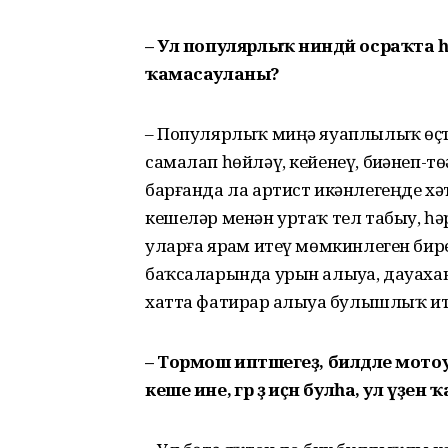
– Ул популярлыҡ ниндәй осраҡта һ
ҡамасауланы?
– Популярлыҡ миңә яуаплылыҡ өҫтә
самалап һөйләү, кейенеү, биҙәнеп-т
барғанда ла артист икәнлегеңде х
кешеләр менән уртаҡ тел табыу, һә
уларға ярҙам итеү мөмкинлеген бир
баҡсаларында урын алыуҙа, дауаха
хатта фатирҙар алыуҙа булышлыҡ и
– Тормош иптәшегеҙ, билдәле мот
кеше ине, әгәр ҙә иҫән булһа, ул үҙ