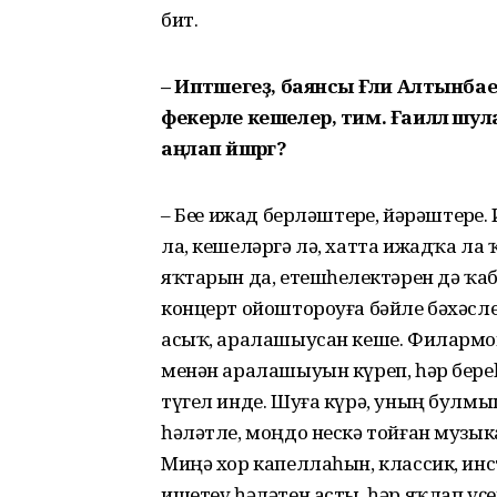
бит.
– Иптәшегеҙ, баянсы Ғәли Алтынба
фекерле кешелер, тим. Ғаиләлә шу
аңлап йәшәргә?
– Беҙҙе ижад берләштерҙе, йәрәштерҙ
ла, кешеләргә лә, хатта ижадҡа л
яҡтарын да, етешһеҙлектәрен дә ҡаб
концерт ойоштороуға бәйле бәхәсл
асыҡ, аралашыусан кеше. Филармон
менән аралашыуын күреп, һәр береһ
түгел инде. Шуға күрә, уның булмы
һәләтле, моңдо нескә тойған музы
Миңә хор капеллаһын, классик, ин
ишетеү һәләтен асты, һәр яҡлап үҫер