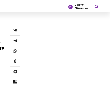
+28 °С
Облачно
–
те,