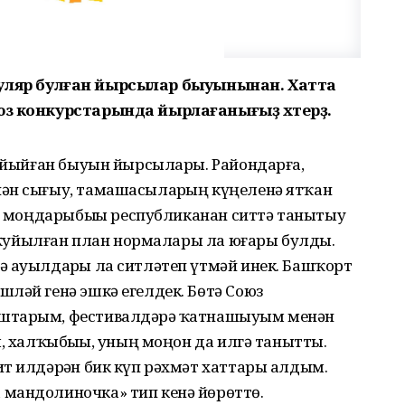
 популяр булған йырсылар быуынынан. Хатта
юз конкурстарында йырлағанығыҙ хәтерҙә.
п йыйған быуын йырсылары. Райондарға,
ән сығыу, тамашасыларҙың күңеленә ятҡан
ү, моңдарыбыҙҙы республиканан ситтә танытыу
ға ҡуйылған план нормалары ла юғары булды.
ә ауылдарҙы ла ситләтеп үтмәй инек. Башҡорт
ләй генә эшкә егелдек. Бөтә Союз
штарым, фестивалдәрҙә ҡатнашыуым менән
, халҡыбыҙҙы, уның моңон да илгә танытты.
т илдәрҙән бик күп рәхмәт хаттары алдым.
мандолиночка» тип кенә йөрөттө.