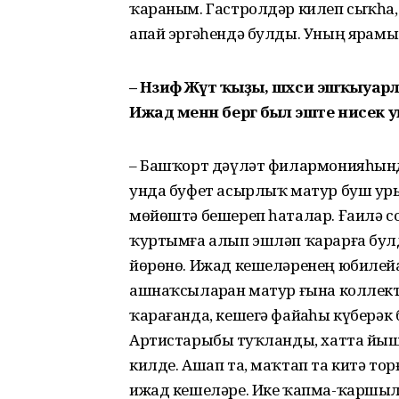
ҡараным. Гастролдәр килеп сыҡһ
апай эргәһендә булды. Уның ярҙамы
– Нәзифә Жәүәт ҡыҙы, шәхси эшҡыуар
Ижад менән бергә был эште нисек
– Башҡорт дәүләт филармонияһында
унда буфет асырлыҡ матур буш урын
мөйөштә бешереп һаталар. Ғаилә с
ҡуртымға алып эшләп ҡарарға булд
йөрөнө. Ижад кешеләренең юбилейҙ
ашнаҡсыларҙан матур ғына кол­ле
ҡарағанда, кешегә файҙаһы күберәк
Артистарыбыҙ туҡланды, хатта йыш
килде. Ашап та, маҡтап та китә тор
ижад кешеләре. Ике ҡапма-ҡаршыл