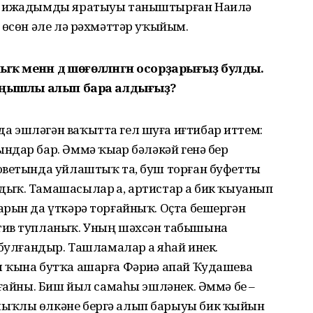
а, ижадымды яратыуы таныштырған Наилә
 өсөн әле лә рәхмәттәр уҡыйым.
лыҡ менән дә шөғөлләнгән осорҙарығыҙ булды.
 уңышлы алып бара алдығыҙ?
 эшләгән ваҡытта гел шуға иғтибар иттем:
дар бар. Әммә ҡыҙҙар бәләкәй генә бер
оветында уйлаштыҡ та, буш торған буфетты
ыҡ. Тамашасылар ҙа, артистар ҙа бик ҡыуанып
арын да үткәрә торғайныҡ. Оҫта бешергән
ктив тупланыҡ. Уның шәхсән табышына
 булғандыр. Ташламалар ҙа яһай инек.
 ҡына бутҡа ашарға Фәриҙә апай Ҡудашева
ғайны. Биш йыл самаһы эшләнек. Әммә беҙ –
ыҡлы өлкәне бергә алып барыуы бик ҡыйын