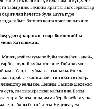
еше ине. Тик йәш китеүе генә һаман күңелде
еста табыр ине. Техника яратты, автосервистар
 бар яҡлап һәләтле була. Шуға күрә
ендә табып, бөгөнгө көнгә яраҡлашыр ине.
 һеҙ үҙегеҙ ҡараған, тиҙәр. Бөгөн ҡайһы
ары менән ҡатышмай...
. Минең әсәйем ғүмере буйы ҡәйнәһен «әней»,
ләлә тәрбиә шулай ҡуйылған ине. Ғабдрахман
әйнәмә. Улар – Туймазы яғыныҡы. Әле лә
шып торабыҙ, «жиңгәшәй» тип яҡын итәләр.
ләнештәр өҙөлмәне. Ҡәйнәм, Ғасимә Мөхәмәт
 оҫта, таҙалыҡ яратҡан ҡатын ине. Беҙ ҡыҙ
ҡыттар ҙа булғыланы, әммә бер-беребеҙгә үпкә
әне, ни бары бер ай ятты. Һуңғаса үҙем