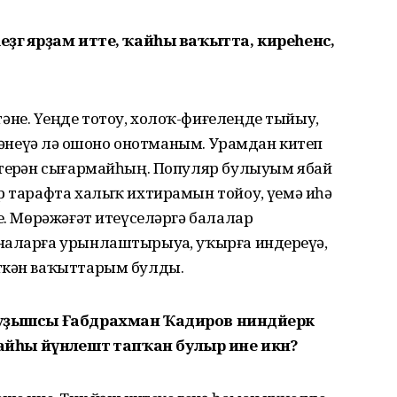
еҙгә ярҙам итте, ҡайһы ваҡытта, киреһенсә,
не. Үҙеңде тотоу, холоҡ-фиғелеңде тыйыу,
өҙәнеүҙә лә ошоно онотманым. Урамдан китеп
әтерҙән сығармайһың. Популяр булыуым ябай
р тарафта халыҡ ихтирамын тойоу, үҙемә иһә
ҙе. Мөрәжәғәт итеүселәргә балалар
наларға урынлаштырыуҙа, уҡырға индереүҙә,
ткән ваҡыттарым булды.
оуҙышсы Ғабдрахман Ҡадиров ниндәйерәк
ен ҡайһы йүнәлештә тапҡан булыр ине икән?