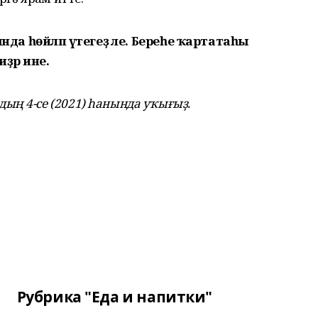
ында һөйләп үтегеҙ әле. Береһе ҡартатаһы
иҙәр ине.
ың 4-се (2021) һанында уҡығыҙ.
Рубрика "Еда и напитки"