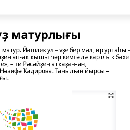
үҙ матурлығы
матур. Йәшлек ул – үҙе бер мәл, ир уртаһы 
рҙең ап-аҡ ҡышы һәр кемгә лә ҡартлыҡ бәхе
, – ти Рәсәйҙең атҡаҙанған,
Нәзифә Ҡадирова. Танылған йырсы –
ғы.