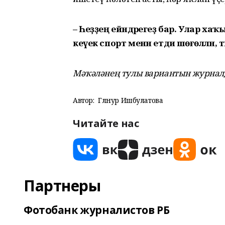
– Һеҙҙең ейәндәрегеҙ бар. Улар хаҡ
кеүек спорт менән етди шөғөлләнә, т
Мәҡәләнең тулы вариантын журналд
Автор:
Гөлнур Ишбулатова
Читайте нас
Партнеры
Фотобанк журналистов РБ