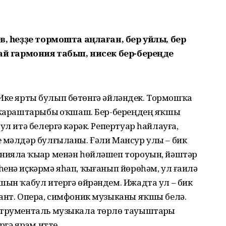
ев, һеҙҙе тормошта аңлаған, бер уйлы, бер
лай гармония табып, нисек бер-береңде
е. Ике ярты булып бөтөнгә әйләндек. Тормошҡа
а ҡараштарыбыҙ оҡшаш. Бер-береңдең яҡшы
ул итә белергә кәрәк. Репертуар һайлауға,
е мәлдәр булғыланы. Ғәли Мансур улы – бик
ияла ҡыҙҙар менән һөйләшеп тороуын, йәштәр
енә иҫкәрмә яһап, ҡыҙғанып йөрөһәм, ул ғаилә
шын ҡабул итергә өйрәндем. Ижадта ул – бик
кант. Опера, симфоник музыканы яҡшы белә.
струменталь музыкала төрлө тауыштарҙы
гә ярҙам итте.