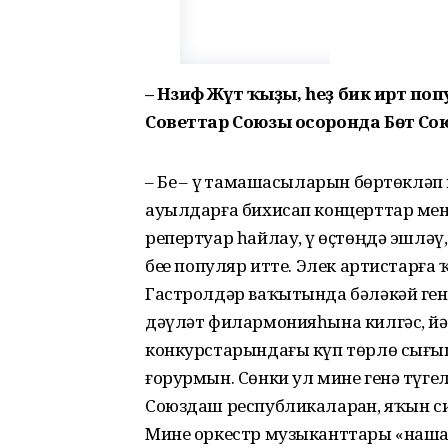
– Нәзифә Жәүәт ҡыҙы, һеҙ бик иртә
Советтар Союзы осоронда Бөтә Со
– Беҙ – үҙ тамашасыларын бөртөклә
ауылдарға бихисап концерттар мен
репертуар һайлау, үҙ өҫтөңдә эшлә
беҙҙе популяр итте. Элек артистар
Гастролдәр ваҡытында бәләкәй ген
дәүләт филармонияһына килгәс, йәш
конкурстарындағы күп төрлө сығы
ғорурмын. Сөнки ул мине генә түгел
Союздаш республикаларҙан, яҡын си
Мине оркестр музыканттары «наша 