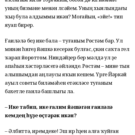
уның бизмәне менән үлсәйем. Уның хыялындағы
ҡыҙ була алдыммы икән? Моғайын, «эйе!» тип
яуап бирер.
Ғаиләлә беҙ ике бала – туғаным Рөстәм бар. Ул
минән һигеҙ йәшкә кесерәк булғас, үҫкән саҡта гел
ҡарап йөрөттөм. Ниндәйҙер бер мәлдә ул үҙе
апаһын хәстәрләүсегә әйләнде. Рөстәм – мине тын
алышымдан аңлаусы яҡын кешем. Үрге Йәркәй
ауыл советы биләмәһен етәкләүсе туғаным
бәхетле ғаилә башлығы ла.
– Ике табип, ике ғалим йәшәгән ғаиләлә
кемдең һүҙе өҫтәрәк икән?
– Әлбиттә, иремдеке! Эш ир һүҙен алға ҡуйған