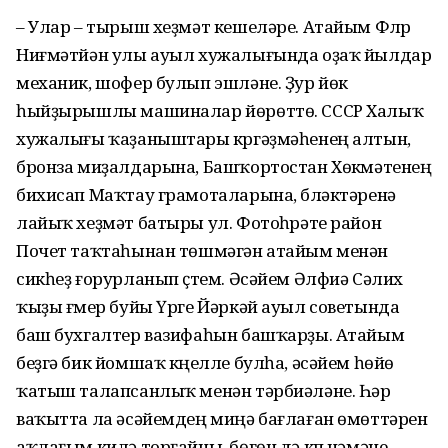
– Улар – тырыш хеҙмәт кешеләре. Атайым Флүр
Ниғмәтйән улы ауыл хужалығында оҙаҡ йылдар
механик, шофер булып эшләне. Ҙур йөк
һыйҙырышлы машиналар йөрөттө. СССР Халыҡ
хужалығы ҡаҙаныштары күргәҙмәһенең алтын,
бронза миҙал­дарына, Башҡортостан Хөкүмәтенең
бихисап Маҡтау грамоталарына, бүләктәренә
лайыҡ хеҙмәт батыры ул. Фотоһүрәте район
Почет таҡтаһынан төшмәгән атайым менән
сикһеҙ ғорурланып үҫтем. Әсәйем Әлфиә Сәлих
ҡыҙы ғүмер буйы Үрге Йәркәй ауыл советында
баш бухгалтер вазифаһын башҡарҙы. Атайым
беҙгә бик йомшаҡ күңелле булһа, әсәйем һөйөү
ҡатыш талапсанлыҡ менән тәрбиәләне. Һәр
ваҡытта ла әсәйемдең миңә бағлаған өмөттәрен
аҡлағым килә торғайны, бөгөн дә күп нәмәне