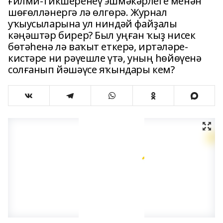
ғилми-тикшеренеү эшмәкәрлеге менән
шөғөлләнергә лә өлгөрә. Журнал
уҡыусыларына ул ниндәй файҙалы
кәңәштәр бирер? Был уңған ҡыҙ нисек
бөтәһенә лә ваҡыт еткерә, иртәләре-
кистәре ни рәүешле үтә, уның һөйөүенә
солғанып йәшәүсе яҡындары кем?