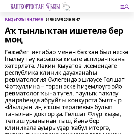
Ҡыҙыҡлы әңгәмә
24 ЯНВАРЯ 2019, 08:47
Аҡ тынлыҡтан ишетелә бер
моң
Ғәжәйеп иғтибар менән баҡҡан был нескә
һылыу тәү ҡарашҡа кисәге аспирантканы
хәтерләтә. Ләкин Ҡыуатов исемендәге
республика клиник дауаханаһы
ревматология бүлегендә эшләүсе Гөлшат
Фәтхуллина – тәрән эске һиҙемләүгә эйә
ревматолог ҡына түгел, һаулыҡ һаҡлау
даирәһендә абруйлы конкурста былтыр
«Йылдың иң яҡшы терапевы» булып
танылған доктор ҙа. Гөлшат Флүр ҡыҙы,
төп эш урынынан тыш, йәнә бер
клиникала ауырыуҙар ҡабул итергә,