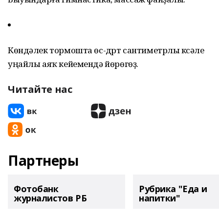
Көндәлек тормошта өс-дүрт сантиметрлы үксәле
уңайлы аяҡ кейемендә йөрөгөҙ.
Читайте нас
Партнеры
Фотобанк
Рубрика "Еда и
журналистов РБ
напитки"