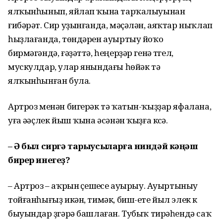
ялҡынһынып, яйлап ҡына тарҡалыуынан
ғибәрәт. Сир уҙынғанда, мәҫәлән, аяҡтар ныҡлап
һыҙлағанда, төндәрен ауыртыу йоҡо
бирмәгәндә, ғәҙәттә, һеңерҙәр генә түгел,
мускулдар, улар янындағы һөйәк тә
ялҡынһынған була.
Артроз менән бигерәк тә ҡатын-ҡыҙҙар яфалана,
уға әүәҫлек йыш ҡына әсәнән ҡыҙға күсә.
– Ә был сиргә тарыусыларға ниндәй кәңәш
бирер инегеҙ?
– Артроз – аҡрын үҫешеүсе ауырыу. Ауыртыныу
тойғанһығыҙ икән, тимәк, биш-ете йыл элек үк
быуындар үҙгәрә башлаған. Тубыҡ тирәһендә саҡ