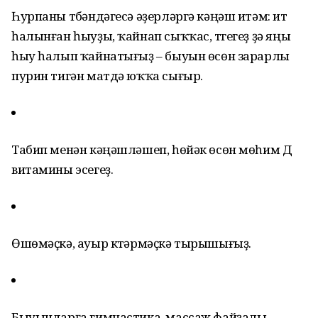
Һурпаны түбәндәгесә әҙерләргә кәңәш итәм: ит
һалынған һыуҙы, ҡайнап сыҡҡас, түгегеҙ ҙә яңы
һыу һалып ҡайнатығыҙ – быуын өсөн зарарлы
пурин тигән матдә юҡҡа сығыр.
Табип менән кәңәшләшеп, һөйәк өсөн мөһим Д
витамины эсегеҙ.
Өшөмәҫкә, ауыр күтәрмәҫкә тырышығыҙ.
Быуындарға гимнастика, массаж файҙалы.