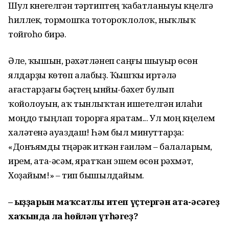
Шул күнегелгән тәртиптең ҡабатланыуы күңелгә
һиллек, тормошҡа тотороҡлолоҡ, ныҡлыҡ
тойғоһо бирә.
Әле, ҡышын, рәхәтләнеп саңғы шыуыр өсөн
ялдарҙы көтөп алабыҙ. Ҡышҡы иртәлә
ағастарҙағы бәҫтең ынйы-бәхет булып
ҡойолоуын, аҡ тынлыҡтан ишетелгән илаһи
моңдо тыңлап торорға яратам... Ул моң күңелем
халәтенә ауаздаш! Һәм был минуттарҙа:
«Донъямды түңәрәк иткән ғаиләм – балаларым,
ирем, ата-әсәм, яратҡан эшем өсөн рәхмәт,
Хоҙайым!» – тип бышылдайым.
– Ҡыҙҙарын маҡсатлы итеп үҫтергән ата-әсәгеҙ
хаҡында ла һөйләп үтһәгеҙ?