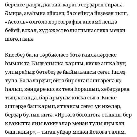
беренсе разрядҡа эйә, каратэ серҙәрен өйрәнә.
Әмирә, ағаһына эйәреп, бассейнда йөҙөүҙән тыш,
«Ассоль» өлгөлө хореография ансамблендә
бейей, вокал, художестволы гимнастика менән
шөғөлләнә.
Кисебеҙ бала тәрбиәләүсе бөтә ғаиләләрҙеке
һымаҡ үтә. Ҡыҙғанысҡа ҡаршы, киске ашҡа һуң
ултырабыҙ: бөтәбеҙ ҙә йыйылғансы сәғәт һигеҙ
тула. Балаларҙың өйгә бирелгән эштәренә күҙ
һалып, көндәре нисек үтеүен һорашып, хәбәрҙәрен
тыңлағанда, бар арыуым юҡҡа сыға. Киске
эштәрҙе башҡарып, ятҡансы сәғәт ун икеләр,
берҙәр булып китә. «Иртәгә бөгөнгөгә оҡшаш, бер
үк ваҡытта яңы ваҡиғалар менән тулы яңы көн
башланыр», – тигән уйҙар менән йоҡоға талам.