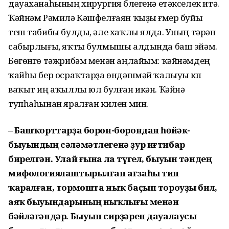
дауаханаһының хирургия бүлегенә етәкселек итә.
Ҡәйнәм Рәмилә Кәшфелғаян ҡыҙы ғүмер буйы
теш табибы булды, әле хаҡлы ялда. Уның тәрән
сабырлығы, яҡты булмышы алдында баш эйәм.
Бөгөнгө тәжрибәм менән аңлайым: ҡәйнәмдең
ҡайһы бер осраҡтарҙа өндәшмәй ҡалыуы күп
ваҡыт иң аҡыллы юл булған икән. Ҡәйнә
тупһаһынан яралған килен мин.
– Башҡорттарҙа борон-борондан һөйәк-
быуындың сәләмәтлегенә ҙур иғтибар
бирелгән. Улай ғына ла түгел, быуын тәндең
мифологиялаштырылған ағзаһы тип
ҡаралған, тормошта ныҡ баҫып тороуҙы бил,
аяҡ быуын­дарының ныҡлығы менән
бәйләгәндәр. Быуын сирҙәрен дауалаусы