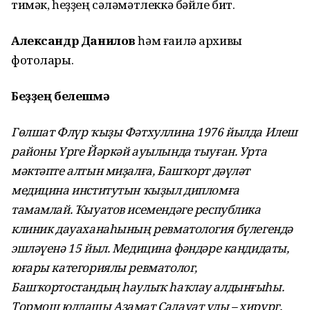
тимәк, һеҙҙең сәләмәтлеккә бәйле бит.
Александр Данилов
һәм ғаилә архивы
фотолары.
Беҙҙең белешмә
Гөлшат Флүр ҡыҙы Фәтхуллина 1976 йылда Илеш
районы Үрге Йәркәй ауылында тыуған. Урта
мәктәпте алтын миҙалға, Башҡорт дәүләт
медицина институтын ҡыҙыл дипломға
тамамлай. Ҡыуатов исемендәге республика
клиник дауаханаһының ревматология бүлегендә
эшләүенә 15 йыл. Медицина фәндәре кандидаты,
юғары категориялы ревматолог,
Башҡортостандың һаулыҡ һаҡлау алдынғыһы.
Тормош юлдашы Азамат Салауат улы – хирург,