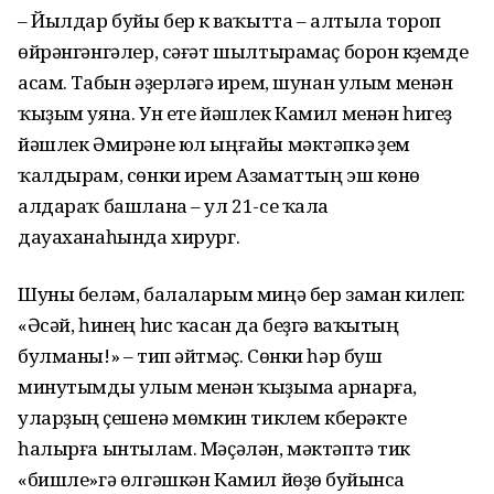
– Йылдар буйы бер үк ваҡытта – алтыла тороп
өйрәнгәнгәлер, сәғәт шылтырамаҫ борон күҙемде
асам. Табын әҙерләүгә ирем, шунан улым менән
ҡыҙым уяна. Ун ете йәшлек Камил менән һигеҙ
йәшлек Әмирәне юл ыңғайы мәктәпкә үҙем
ҡалдырам, сөнки ирем Азаматтың эш көнө
алдараҡ башлана – ул 21-се ҡала
дауаханаһында хирург.
Шуны беләм, балаларым миңә бер заман килеп:
«Әсәй, һинең һис ҡасан да беҙгә ваҡытың
булманы!» – тип әйтмәҫ. Сөнки һәр буш
минутымды улым менән ҡыҙыма арнарға,
уларҙың үҫешенә мөмкин тиклем күберәкте
һалырға ынтылам. Мәҫәлән, мәктәптә тик
«бишле»гә өлгәшкән Камил йөҙөү буйынса