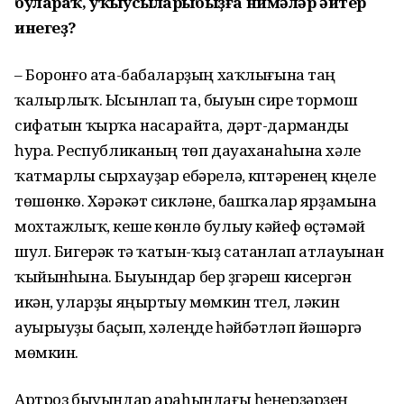
булараҡ, уҡыусыларыбыҙға нимәләр әйтер
инегеҙ?
– Боронғо ата-бабаларҙың хаҡлығына таң
ҡалырлыҡ. Ысынлап та, быуын сире тормош
сифатын ҡырҡа насарайта, дәрт-дарманды
һура. Республиканың төп дауаханаһына хәле
ҡатмарлы сырхауҙар ебәрелә, күптәренең күңеле
төшөнкө. Хәрәкәт сикләнеү, башҡалар ярҙамына
мохтажлыҡ, кеше көнлө булыу кәйеф өҫтәмәй
шул. Бигерәк тә ҡатын-ҡыҙ сатанлап атлауынан
ҡыйынһына. Быуындар бер үҙгәреш кисергән
икән, уларҙы яңыртыу мөмкин түгел, ләкин
ауырыуҙы баҫып, хәлеңде һәйбәтләп йәшәргә
мөмкин.
Артроз быуындар араһындағы һеңерҙәрҙең