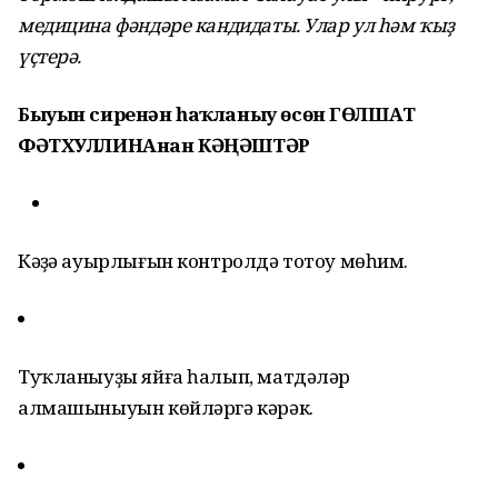
медицина фәндәре кандидаты. Улар ул һәм ҡыҙ
үҫтерә.
Быуын сиренән һаҡланыу өсөн ГӨЛШАТ
ФӘТХУЛЛИНАнан КӘҢӘШТӘР
Кәүҙә ауырлығын контролдә тотоу мөһим.
Туҡланыуҙы яйға һалып, матдәләр
алмашыныуын көйләргә кәрәк.