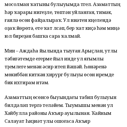
мосолман ҡатыны булыуымда түгел. Азаматтың
һәр ҡарары нигеҙле, төптән уйланған, тимәк,
ғаилә өсөн файҙалыраҡ. Ул ниәтен күңелендә
оҙаҡ йөрөтә, ете ҡат үлсәп, бер ҡат киҫә һәм миңә
юл биреүҙән башҡа сара ҡалмай.
Мин – Аждаһа йылында тыуған Арыҫлан, утлы
тәбиғәтемде егерме йыл инде ул яғымлы
түҙемлеге менән әсир итеп йәшәй. Һөнәренә
мөкиббән киткән хирург булыуы өсөн иремде
бик ихтирам итәм.
Азаматтың өсөнсө быуындағы табип булыуын
билдәләп үтергә теләйем. Тыу­мышы менән ул
Хәйбулла районы Аҡъяр ауылынан. Ҡайным
Салауат Һиҙиәт улы ошоғаса Аҡъяр