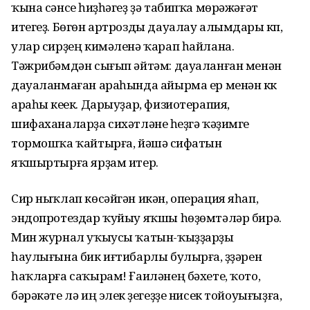
ҡына сәнсеү һиҙһәгеҙ ҙә табипҡа мөрәжәғәт
итегеҙ. Бөгөн артрозды дауалау алымдары күп,
улар сирҙең кимәленә ҡарап һайлана.
Тәжрибәмдән сығып әйтәм: дауаланған менән
дауаланмаған араһында айырма ер менән күк
араһы кеүек. Дарыуҙар, физиотерапия,
шифаханаларҙа сихәтләнеү һеҙгә ҡәҙимге
тормошҡа ҡайтырға, йәшәү сифатын
яҡшыртырға ярҙам итер.
Сир ныҡлап көсәйгән икән, операция яһап,
эндопротездар ҡуйыу яҡшы һөҙөмтәләр бирә.
Мин журнал уҡыусы ҡатын-ҡыҙҙарҙы
һаулығына бик иғтибарлы булырға, үҙҙәрен
һаҡларға саҡырам! Ғаиләнең бәхете, ҡото,
бәрәкәте лә иң элек үҙегеҙҙе нисек тойоуығыҙға,