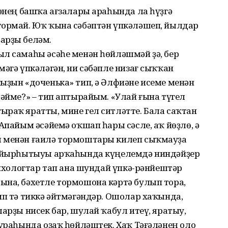
ләнең башҡа ағзалары араһында ла һүҙгә
тормай. Юҡ ҡына сәбәптән үпкәләшеп, йылдар
арҙы беләм.
ыл самаһы әсәһе менән һөйләшмәй ҙә, бер
мәгә үпкәләгән, ни сәбәпле низағ сыҡҡан
ыҙын «доченька» тип, ә Әлфиәне исеме менән
ләйме?» – тип аптырайым. «Улай ғына түгел
ыраҡ яратты, мине гел ситләтте. Бала саҡтан
Апайым әсәйемә оҡшап һары сәсле, аҡ йөҙлө, ә
м менән ғаилә тормоштары килеп сыҡмауҙа
 ҡыйырһытыуы арҡаһында күңелемдә ниндәйҙер
психологтар тап ана шундай үпкә-рәнйештәр
ына, бәхетле тормошона кәртә булып тора,
ип тә тиккә әйтмәгәндәр. Ошолар хаҡында,
ларҙы нисек бар, шулай ҡабул итеү, яратыу,
тураһында оҙаҡ һөйләштек. Хаҡ Тәғәләнең оло