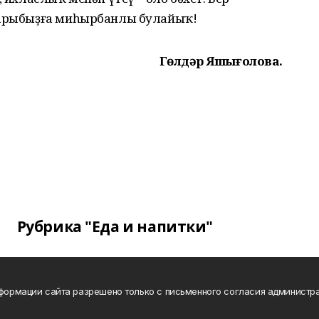
ндарыбыҙға миһырбанлы булайыҡ!
Гөлдәр Яҡшығолова.
Рубрика "Еда и напитки"
нформации сайта разрешено только с письменного согласия администра