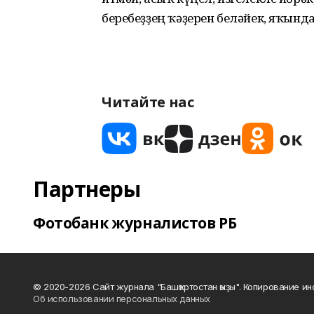
беребеҙҙең ҡәҙерен беләйек, яҡы
Читайте нас
Партнеры
Фотобанк журналистов РБ
© 2020-2026 Сайт журнала "Башҡортостан ҡыҙы". Копирование и
Об использовании персональных данных