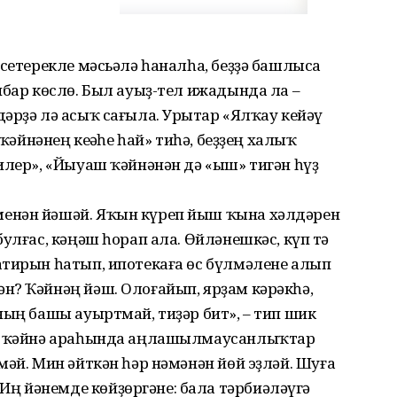
 сетерекле мәсьәлә һаналһа, беҙҙә башлыса
ибар көслө. Был ауыҙ-тел ижадында ла –
әрҙә лә асыҡ сағыла. Урыҫтар «Ялҡау кейәү
 ҡәйнәнең кеҫәһе һай» тиһә, беҙҙең халыҡ
илер», «Йыуаш ҡәйнәнән дә «ыш» тигән һүҙ
енән йәшәй. Яҡын күреп йыш ҡына хәлдәрен
улғас, кәңәш һорап ала. Өйләнешкәс, күп тә
атирын һатып, ипотекаға өс бүлмәлене алып
н? Ҡәйнәң йәш. Олоғайып, ярҙам кәрәкһә,
ның башы ауыртмай, тиҙәр бит», – тип шик
ән ҡәйнә араһында аңлашылмаусанлыҡтар
мәй. Мин әйткән һәр нәмәнән йөй эҙләй. Шуға
 йәнемде көйҙөргәне: бала тәрбиәләүгә