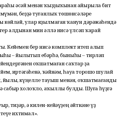
 араһы әсәй менән ҡыҙҙыҡынан айырыла бит
өмүмән, беҙҙә туғанлыҡ төшөнсәләре
ы көйләй, улар яҙылмаған ҡанун дәрәжәһендә
йтер алдынан мин әллә нисә үлсәп ҡарай
. Кейемен бер нисә комплект итеп алып
ныһы – йылытып ебәрһә, быныһы – тирләп
ейендергәнен оҡшатмаған саҡтар ҙа
ем, иртәгәһенә, ҡәйнәм, һауа торошо шулай
ип, йылы, күңелле тауыш менән, оҡшатмағанды
лә сабыр холоҡло, аҡыллы булды. Шуға һүҙгә
р, тиҙәр, ә килен-кейәүҙең әйткәне үҙ
теүе ихтимал».