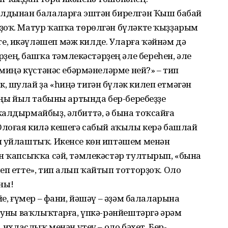
алдынан балаларға эштән бирелгән Ҡыш бабай
ҙоҡ. Матур ҡапҡа төрөлгән бүләкте ҡыҙҙарым
, икәүләшеп мәж килде. Уларға ҡәйнәм дә
ң, башҡа тәмлекәстәрҙең әле береһен, әле
 миңә күстәнәс ебәрмәнеләрме ней?» – тип
 шулай ҙа «һиңә тигән бүләк килеп етмәгән
 Яңы йыл табыны артында бер-беребеҙҙе
ҡалдырмайбыҙ, әлбиттә, ә бына тоҡсайға
 Олоғая килә кешегә сабый аҡылы керә башлай
п уйлаштыҡ. Икенсе көн иптәшем менән
ән ҡапсыҡҡа сәй, тәмлекәстәр тултырып, «бына
еп етте», тип алып ҡайтып тотторҙоҡ. Оло
ны!
йе, ғүмер – фани, йәшәү – әҙәм балаларына
м уны ваҡлыҡтарға, үпкә-рәнйештәргә әрәм
 ихласлыҡ менән үтеү – оло бәхет. Бер-