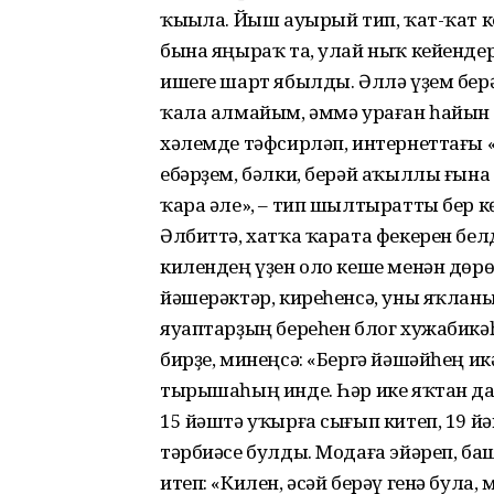
ҡыҫыла. Йыш ауырый тип, ҡат-ҡат 
бына яңыраҡ та, улай ныҡ кейендер
ишеге шарт ябылды. Әллә үҙем бер
ҡала алмайым, әммә ураған һайын 
хәлемде тәфсирләп, интернеттағы
ебәрҙем, бәлки, берәй аҡыллы ғына
ҡара әле», – тип шылтыратты бер к
Әлбиттә, хатҡа ҡарата фекерен бел
килендең үҙен оло кеше менән дөрөҫ
йәшерәктәр, киреһенсә, уны яҡлан
яуаптарҙың береһен блог хужабикәһ
бирҙе, минеңсә: «Бергә йәшәйһең и
тырышаһың инде. Һәр ике яҡтан да
15 йәштә уҡырға сығып китеп, 19 
тәрбиәсе булды. Модаға эйәреп, баш
итеп: «Килен, әсәй берәү генә була,