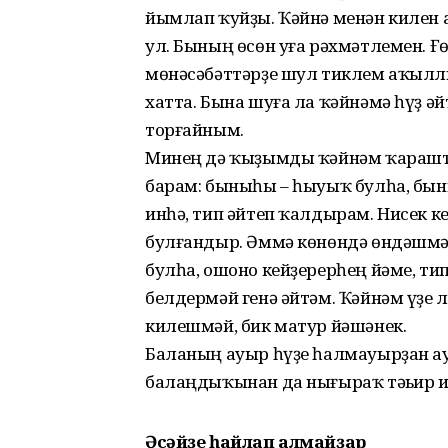
йымлап ҡуйҙы. Ҡәйнә менән килен
ул. Бының өсөн уға рәхмәтлемен. Ғ
мөнәсәбәттәрҙе шул тиклем аҡылл
хатта. Бына шуға ла ҡәйнәмә һүҙ ә
торғайным.
Минең дә ҡыҙымды ҡәйнәм ҡарашты
барам: быныһы – һыуыҡ булһа, бы
инһә, тип әйтеп ҡалдырам. Нисек к
булғандыр. Әммә көнөндә өндәшмәй
булһа, ошоно кейҙерерһең йәме, т
белдермәй генә әйтәм. Ҡәйнәм үҙе 
килешмәй, бик матур йәшәнек.
Баланың ауыр һүҙе һалмауырҙан ауы
балаңдыҡынан да нығыраҡ тәьҫир и
Әсәйҙе һайлап алмайҙар