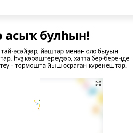
ә асыҡ булһын!
атай-әсәйҙәр, йәштәр менән оло быуын
р, һүҙ көрәштереүҙәр, хатта бер-береңде
етеү – тормошта йыш осраған күренештәр.