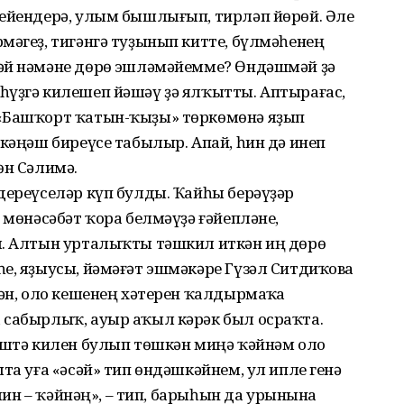
кейендерә, улым бышлығып, тирләп йөрөй. Әле
мәгеҙ, тигәнгә туҙынып китте, бүлмәһенең
әй нәмәне дөрөҫ эшләмәйемме? Өндәшмәй ҙә
һүҙгә килешеп йәшәү ҙә ялҡытты. Аптырағас,
 «Башҡорт ҡатын-ҡыҙы» төркөмөнә яҙып
 кәңәш биреүсе табылыр. Апай, һин дә инеп
өн Сәлимә.
дереүселәр күп булды. Ҡайһы берәүҙәр
 мөнәсәбәт ҡора белмәүҙә ғәйепләне,
ы. Алтын урталыҡты тәшкил иткән иң дөрөҫ
е, яҙыусы, йәмәғәт эшмәкәре Гүзәл Ситдиҡова
кән, оло кешенең хәтерен ҡалдырмаҫҡа
 сабырлыҡ, ауыр аҡыл кәрәк был осраҡта.
йәштә килен булып төшкән миңә ҡәйнәм оло
та уға «әсәй» тип өндәшкәйнем, ул ипле генә
 мин – ҡәйнәң», – тип, барыһын да урынына