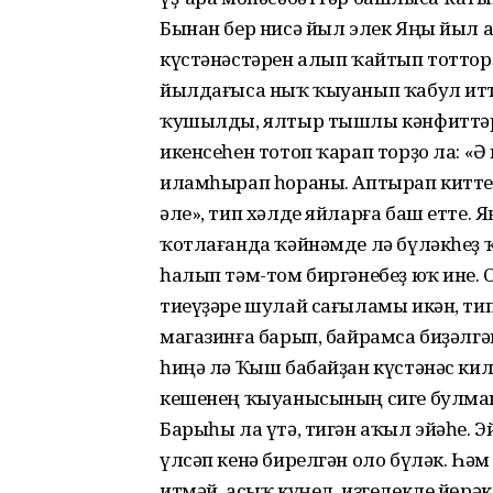
Бынан бер нисә йыл элек Яңы йыл 
күстәнәстәрен алып ҡайтып тоттор
йылдағыса ныҡ ҡыуанып ҡабул итте
ҡушылды, ялтыр тышлы кәнфиттәрҙе
икенсеһен тотоп ҡарап торҙо ла: «Ә
иламһырап һораны. Аптырап киттек,
әле», тип хәлде яйларға баш етте.
ҡотлағанда ҡәйнәмде лә бүләкһеҙ 
һалып тәм-том биргәнебеҙ юҡ ине.
тиеүҙәре шулай сағыламы икән, ти
магазинға барып, байрамса биҙәлг
һиңә лә Ҡыш бабайҙан күстәнәс кил
кешенең ҡыуанысының сиге булма
Барыһы ла үтә, тигән аҡыл эйәһе. Э
үлсәп кенә бирелгән оло бүләк. Һә
итмәй, асыҡ күңел, изгелекле йөрәк,