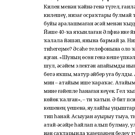
Килен менән ҡәйнә генә түгел, ғаи
килешеү, низағ осраҡтары булмай 
буйы аралашмаған әсәй менән ҡыҙҙ
Йәше 40-ҡа яҡынлаған Әлфиә ике й
ҡалала йәшәп, янына бармай ҙа. Ни
тиһегеҙме? Әсәһе телефонына оло ҡ
яҙған. «Шуның өсөн генә кеше үпкә
шул, әсәйем электән апайымды нығ
бөтә яҡшы, матур әйбер уға булды. 
мин – атайым ише ҡараҡас. Атайы
мине ғәйепле һанаған кеүек. Гел
көйөк ҡалған», – ти ҡатын. Ә бит 
кешенең үҫешенә, яулайһы уңыштар
тип һанай. Асыуҙан ауырыу тыуа, т
атай-әсәйҙе һайлап алып булмау, у
иҫән саҡтарында ҡәҙерҙәрен белеү 