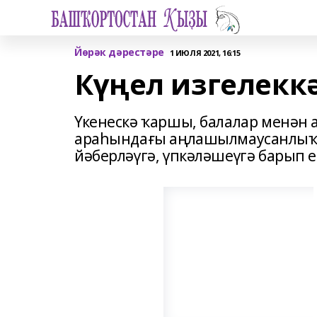
Йөрәк дәрестәре
1 ИЮЛЯ 2021, 16:15
Күңел изгелекк
Үкенескә ҡаршы, балалар менән 
араһындағы аңлашылмаусанлыҡта
йәберләүгә, үпкәләшеүгә барып 