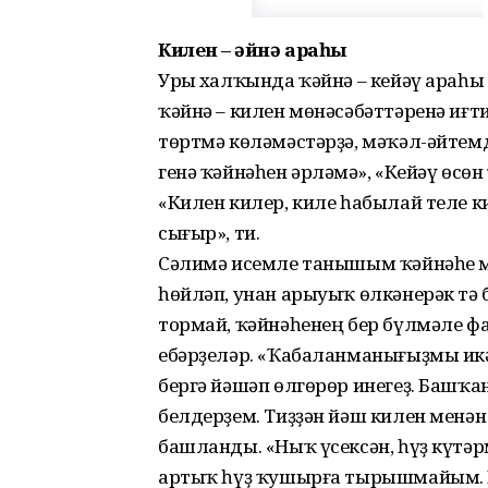
Килен – ҡәйнә араһы
Урыҫ халҡында ҡәйнә – кейәү араһы
ҡәйнә – килен мөнәсәбәттәренә иғт
төртмә көләмәстәрҙә, мәҡәл-әйтемд
генә ҡәйнәһен әрләмәҫ», «Кейәү өсөн
«Килен килер, киле һабылай теле к
сығыр», ти.
Сәлимә исемле танышым ҡәйнәһе м
һөйләп, унан арыуыҡ өлкәнерәк тә б
тормай, ҡәйнәһенең бер бүлмәле ф
ебәрҙеләр. «Ҡабаланманығыҙмы икә
бергә йәшәп өлгөрөр инегеҙ. Башҡа
белдерҙем. Тиҙҙән йәш килен мен
башланды. «Ныҡ үсексән, һүҙ күтәр
артыҡ һүҙ ҡушырға тырышмайым. Иң