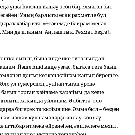
шеңә үпкә һаҡлап йәшәү өсөн бирелмәгән бит!
 әсәйең! Уның барлығы өсөн рәхмәтле бул,
яңыраҡ хәбәр итә: «Әсәйемде байрам менән
 Мин дә иланым. Аңлаштыҡ. Рәхмәт һеҙгә!»
ошҡа сығып, бына инде ике тиҫтә йылдан
нөм. Йәше һикһәнде уҙғас, бығаса тетә баҫып
әмләнеп донъя көткән ҡәйнәм ҡапыл биреште.
Әле ул ғүмеренең туҡһан тигән үренә
ә бағып торған ҡәйнәмә ҡарайым да кеше
нилығы хаҡында уйланам. Әлбиттә, оло
дарҙа бигерәк тә ҡыйын ине. Әммә был – беҙҙең
Йәшәй-йәшәй күп нәмәләрҙе яйлау-көйләү
 иғтибар итмәҫкә өйрәнәһең, ғаиләләге мөхит,
н-ҡыҙҙан тора икәненә төшөнәһең.