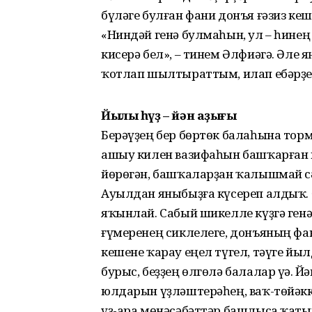
бүләге булған фани донъя ғәзиз ке
«Ниндәй генә булмаһын, ул – һинең
кисерә бел», – тинем Әлфиәгә. Әле 
ҡотлап шылтыраттым, илап ебәрҙе.
Йылы һүҙ – йән аҙығы
Берәүҙең бер бөртөк балаһына торм
ашыу килен вазифаһын башҡарған кө
йөрөгән, башҡаларҙан ҡалышмай с
Ауылдан яныбыҙға күсереп алдыҡ. 
яҡынлай. Сабый шикелле күҙгә ген
ғүмеренең сиклелеге, донъяның фа
кешене ҡарау еңел түгел, тәүге йыл
бурыс, беҙҙең өлгөлә балалар үҫә. 
юлдарын үҙләштерәһең, ваҡ-төйәккә
үҙ-ара мөнәсәбәттәр башлыса ҡаты