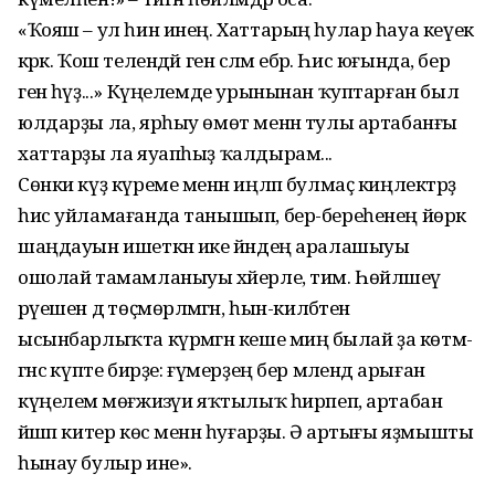
«Ҡояш – ул һин инең. Хаттарың һулар һауа кеүек
кәрәк. Ҡош телендәй генә сәләм ебәр. Һис юғында, бер
генә һүҙ...» Күңелемде урынынан ҡуп­тарған был
юлдарҙы ла, ярһыу өмөт менән тулы артабанғы
хаттарҙы ла яуапһыҙ ҡалдырам...
Сөнки күҙ күреме менән иңләп булмаҫ киңлектәрҙә
һис уйламағанда танышып, бер-береһенең йөрәк
шаң­дауын ишеткән ике йәндең аралашыуы
ошолай тамамланыуы хәйерле, тим. Һөйләшеү
рәүешен дә төҫмөрлә­мә­гән, һын-килбәтен
ысынбарлыҡта күрмә­гән кеше миңә былай ҙа көтмә­
гәнсә күпте бирҙе: ғүмерҙең бер мә­лендә арыған
күңелемә мөғжизәүи яҡтылыҡ һирпеп, артабан
йәшәп ки­тер көс менән һуғарҙы. Ә артығы яҙмышты
һынау булыр ине».