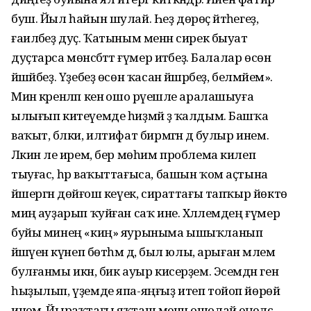
буш. Йыл һайын шулай. Һеҙ дөрөҫ әйтәһегеҙ,
ғаиләбеҙ дуҫ. Ҡатыным менән сирек быуат
дуҫтарса мөнәсәбәттә ғүмер итәбеҙ. Балалар өсөн
йәшәйбеҙ. Үҙебеҙ өсөн ҡасан йәшәрбеҙ, белмәйем».
Мин әкренләп кенә ошо рәүешле аралашыуға
ылығып китеүемде һиҙмәй ҙә ҡалдым. Башҡа
ваҡыт, бәлки, илтифат бирмәгән дә булыр инем.
Ләкин әле ирем, бер мөһим проблема килеп
тыуғас, һәр ваҡыттағыса, башын ҡом аҫтына
йәшергән дөйәғош кеүек, сираттағы тапҡыр йөктө
миңә ауҙарып ҡуйған саҡ ине. Хәләлемдең ғүмер
буйы минең «киң» яурыныма ышыҡ­ланып
йәшәүенә күнеп бөтһәм дә, был юлы, арыған мәлем
булғанмы икән, бик ауыр кисерҙем. Эсемдән генә
һыҙылып, үҙемде япа-яңғыҙ итеп тойоп йөрөй
инем. Йыраҡтағы яҡташ менән ошолай еңелсә