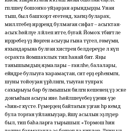
гәпләшеү бошонҡо уйҙарҙан арындырҙы. Унан
тыш, был башҡорт егетендә, ҡағиҙә булараҡ,
милләтебеҙ ирҙәрендә бул­маған сифат – асыҡтан-
асыҡ һөйләүе лә йәлеп итте, буғай. Йомоҡ тәбиғәтле
ирҙәребеҙ үҙ йөрәген асыуҙы ғына түгел, ғөмүмән,
яҡындарына булған хистәрен белдереүҙе лә күп
осраҡта йомшаҡлыҡ тип һанай бит. Яңы
танышымдың яҙмалары – ғаиләһе, балалары,
ейәндәре булыуға ҡарамаҫтан, сит ерҙә ерһенмәгән,
шуны тойоуҙан үрһәләнгән, тыуған тупраҡ
саҡырыуы бар булмышын биләгән кешенең үҙ эске
донъяһын асыуы ине. Һөйлә­шеүебеҙ үҙенән-үҙе
«һин»гә күсте. Ғүмерҙең байтағын уҙған һәр кемдә
була торған уйланыуҙар, йәшәү асылын эҙләүҙер
был, тип баһаларға тырышып: «Тормош һин
теләгәнсә бармағанда эс бошоп та китәлер. Ләкин ул