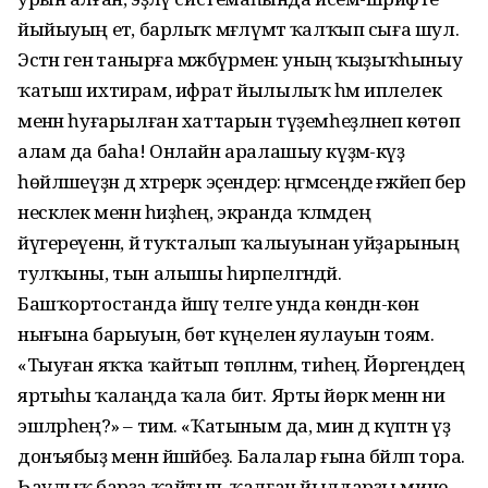
йыйы­уың етә, барлыҡ мәғлүмәт ҡалҡып сыға шул.
Эстән генә танырға мәжбүрмен: уның ҡыҙыҡһыныу
ҡатыш ихтирам, ифрат йылылыҡ һәм иплелек
менән һуғарылған хаттарын түҙемһеҙләнеп көтөп
алам да баһа! Онлайн аралашыу күҙмә-күҙ
һөйләшеүҙән дә хәтәрерәк эҫендерә: әңгәмәсеңде ғәжәйеп бер
нескәлек менән һиҙәһең, экранда ҡәләмдең
йүгереүенән, йә туҡталып ҡалыуынан уйҙарының
тулҡыны, тын алышы һирпелгәндәй.
Башҡортостан­да йәшәү теләге унда көндән-көн
нығына барыуын, бөтә күңелен яулауын тоям.
«Тыуған яҡҡа ҡайтып төпләнәм, тиһең. Йөрәгеңдең
яртыһы ҡалаңда ҡала бит. Ярты йөрәк менән ни
эшләрһең?» – тим. «Ҡатыным да, мин дә күптән үҙ
донъябыҙ менән йәшәйбеҙ. Балалар ғына бәйләп тора.
Һаулыҡ барҙа ҡайтып, ҡалған йылдарҙы мине