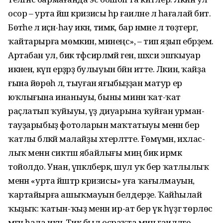
осор – урта йәш кризисы һәр ғаиләне лә һағалай бит.
Бөтәһе лә иҫән-һау икән, тимәк, бар нәмәне лә төҙәтергә,
ҡайтарырға мөмкин, ми­неңсә», – тип яҙып ебәрҙем.
Артабан ул, бик тәфсирләмәй генә, шәхси эшҡыуар
икәнен, күп ерҙәрҙә булыуын бәйән итте. Ләкин, ҡайҙа
ғы­на йөрөһә лә, тыуған яғыбыҙҙан матур ер
юҡлығына инаныуы, быны минән ҡат-ҡат
раҫлатып ҡуйыуы, үҙ диуарына ҡуйған урман-
тауҙарыбыҙ фотоларын маҡтатыуы менән бер
ҡатлы бәләкәй малайҙы хәтерләтте. Ғөмүмән, ихлас­
лыҡ менән сиктәш ябайлығы миңә бик ирмәк
тойолдо. Унан, үпкәләберәк, шул уҡ бер ҡат­лылыҡ
менән «урта йәштәр кризисы» уға ҡағылмауын,
ҡартайырға ашыҡ­мауын белдерҙе. Ҡайһылай
ҡыҙыҡ: ҡатын-ҡыҙ менән ир-ат бер үк һүҙгә төрлөсә
мәғәнә һала икән. Тик был осраҡта мин ғаиләләге