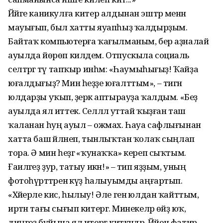
Йәйге каникулға китер алдынан эштәр менән
мауығып, был хатты яуапһыҙ ҡалдырҙым.
Байтаҡ компью­терға ҡағылманым, бер аҙналай
ауыл­да йөрөп килдем. Отпускыла социаль
селтәргә тәү тапҡыр инһәм: «Һаумы­һығыҙ! Ҡайҙа
юғалдығыҙ? Мин һеҙҙе юғалттым», – тигән
юлдарҙы уҡып, әҙерәк аптырауҙа ҡалдым. «Беҙ
ауылда ял иттек. Селләлә уттай ҡыҙған таш
ҡаланан һуң ауыл – ожмах. Һауа саф­лығынан
хатта баш әйләнеп, тынлыҡ­тан ҡолаҡ сыңлап
тора. Ә мин һеҙгә «ҡунаҡҡа» кереп сыҡтым.
Ғаиләгеҙ ҙур, татыу икән!» – тип яҙҙым, уның
фотоһүрәттәренә күҙ һалыуымды аңғартып.
«Хәйерле кис, һылыу! Әле генә юлдан ҡайттым,
иртән тағы сығып китергә. Минекеләр өйҙә юҡ,
диңгеҙ буйына ял итергә киткәндәр. Йәйен фатир