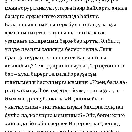
менән ғорурланыуы, уларға һөнәр һайларға, аяҡҡа
баҫырға ярҙам итеүе хаҡында һөйләне.
Балаларына ныҡлы терәк була алған, уларҙы
яҙмы­шының төп ҡаҙанышы тип һанаған
уҙаманға ихтирамым бермә-бер артты. Әлбиттә,
ул үҙе лә ғаиләм хаҡында белергә теләне. Ләкин
ғүмерҙә лә күрмәгән кешегә нисек ҡапыл ғына
асылаһың? Селтәрҙә аралашыуҙың бер өҫтөнлөгө
бар – яуап бирергә телә­мәгән һорауҙарҙы
ишетмәмешкә һа­лышырға мөмкин. «Ирең, балала­
рың хаҡында һөйләмәҫеңде беләм, – тип яҙҙы ул. –
Әммә миңә республикала «Иң яҡшы йыл
уҡытыусыһы» тип танылыуың билдәле. Һуңлап
булһа ла, ҡотларға мөмкинме?» Эйе, бөгөн кеше
хаҡында бөтә хәбәр тиерлек Интернет киңлегендә
урын алған, эҙләү системаһында исем-шәрифте