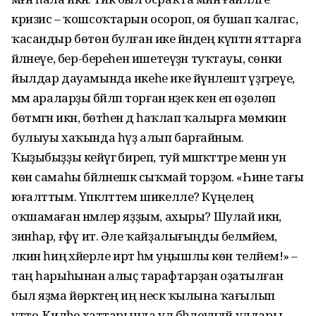
кризис – ҡошсоҡтарын осороп, оя бушап ҡал­ғас,
ҡасандыр бөтөн булған ике йәндең күптән яттарға
әйләнеүе, бер-береһен ишетеүҙән туҡтауы, сөнки
йылдар дауамында икеһе ике йүнә­лештә үҙгәреүе,
әммә араларҙы бәйләп торған нәҙек кенә еп өҙөлөп
бөтмәгән икән, бөтәһен дә һаҡлап ҡалырға мөмкин
булыуы хаҡында һүҙ алып барғайным.
Ҡыҙыбыҙҙы кейәүгә биреп, туй мәшәҡәттәре менән ун
көн самаһы бәйләнешкә сыҡмай торҙом. «Һине тағы
юғалттым. Үпкәләттем шикелле? Күңелеңә
оҡшамаған нәмәлер яҙҙым, ахыры? Шулай икән,
зинһар, ғәфү ит. Әле ҡайҙалығыңды белмәйем,
ләкин һиңә хәйерле иртә һәм уңышлы көн теләйем!» –
таң һарыһынан алыҫ та­рафтарҙан оҙатылған
был яҙма йөрәк­тең иң нескә ҡылына ҡағылып
үтте. Киләһе хаттарында ул бәһлеүәндәй улдары