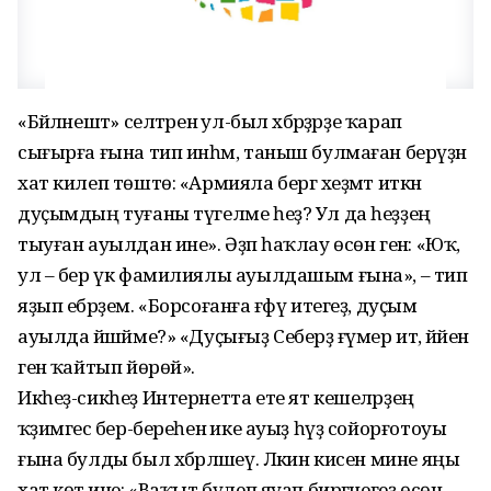
«Бәйләнештә» селтәренә ул-был хәбәрҙәрҙе ҡарап
сығырға ғына тип инһәм, таныш булмаған берәүҙән
хат килеп төштө: «Армияла бергә хеҙмәт иткән
дуҫымдың туғаны түгелме һеҙ? Ул да һеҙҙең
тыуған ауылдан ине». Әҙәп һаҡлау өсөн генә: «Юҡ,
ул – бер үк фамилиялы ауылдашым ғына», – тип
яҙып ебәрҙем. «Борсоғанға ғәфү итегеҙ, дуҫым
ауылда йәшәйме?» «Дуҫығыҙ Себерҙә ғүмер итә, йәйен
генә ҡайтып йөрөй».
Икһеҙ-сикһеҙ Интернетта ете ят кешеләрҙең
ҡәҙимгесә бер-береһенә ике ауыҙ һүҙ сойорғотоуы
ғына булды был хәбәрләшеү. Ләкин кисен мине яңы
хат көтә ине: «Ваҡыт бүлеп яуап биргәнегеҙ өсөн