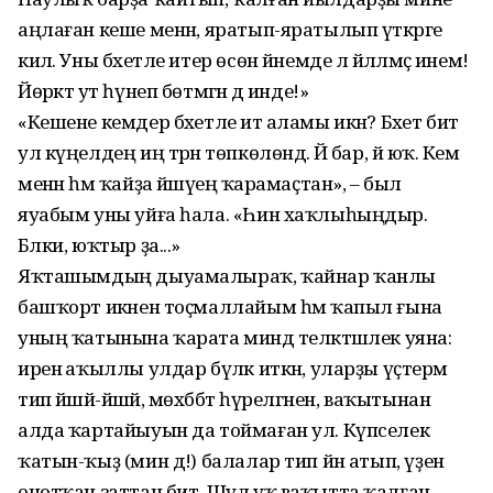
аңлаған кеше менән, яратып-яратылып үткәрге
килә. Уны бәхетле итер өсөн йәнемде лә йәлләмәҫ инем!
Йөрәктә ут һүнеп бөтмәгән дә инде!»
«Кешене кемдер бәхетле итә аламы икән? Бәхет бит
ул күңелдең иң тәрән төпкөлөндә. Йә бар, йә юҡ. Кем
менән һәм ҡайҙа йәшәүеңә ҡарамаҫтан», – был
яуабым уны уйға һала. «Һин хаҡлыһыңдыр.
Бәлки, юҡтыр ҙа...»
Яҡташымдың дыуамалыраҡ, ҡай­нар ҡанлы
башҡорт икәнен тоҫмал­лайым һәм ҡапыл ғына
уның ҡатынына ҡарата миндә теләктәшлек уяна:
иренә аҡыллы улдар бүләк иткән, уларҙы үҫ­терәм
тип йәшәй-йәшәй, мөхәббәт һүрелгәнен, ваҡытынан
алда ҡартайы­уын да тоймаған ул. Күпселек
ҡатын-ҡыҙ (мин дә!) балалар тип йән атып, үҙен
онотҡан заттан бит. Шул уҡ ва­ҡытта ҡалған