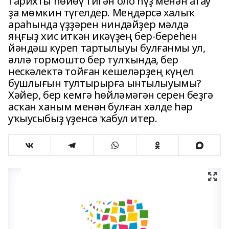
тарихты һөйөү тигән оло һүҙ менән атау
ҙа мөмкин түгелдер. Меңдәрсә халыҡ
араһында үҙҙәрен ниндәйҙер мәлдә
яңғыҙ хис иткән икәүҙең бер-береһен
йәндәш күреп тартылыуы булғанмы ул,
әллә тормошто бер тулҡында, бер
нескәлектә тойған кешеләрҙең күңел
бушлығын тултырырға ынтылыуымы?
Хәйер, бер кемгә һөйләмәгән серен беҙгә
асҡан ханым менән булған хәлде һәр
уҡыусыбыҙ үҙенсә ҡабул итер.