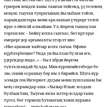
ғүмерен кендек ҡаны тамған төйәгендә, үҙ теленең
моңон, тыуған тупрағының йылыһын тойоп,
ҡарындаштары менән аралашып үткә­рергә теләгән
ирҙе лә ғәйепләй алмайым. Ул, йөрәген тышаулап
торған көс – һөйөү юҡҡа сыҡҡас, бөтә кәртә­ләрҙе
емерергә әҙер арғымаҡты хәтер­ләтә ине.
«Ике аҙнанан ҡайтыр юлға сығам. Өфөнө
күрһәтерһеңме? Унда ун йыллап булған юҡ,
үҙгәргәндер инде...» – был хәбәрҙән йөрәгем
туҡталғандай булды. Мин күрешмәйәсәгебеҙҙе бе­
ләм, сөнки осрашыу бер нәмә лә бир­мәйәсәк. Шуға күрә
эсемдән генә Интернет-дуҫым менән хушлашам һәм
мең саҡрымдар аша: «Хызыр Ильяс юлдаш
булһын һиңә. Тыуған яҡҡа илтер юлдар ғына
түгел, бөтә тормош һуҡмағың ҡояш нурына
күмелһен!» – тигән һөйләмдәр оса.