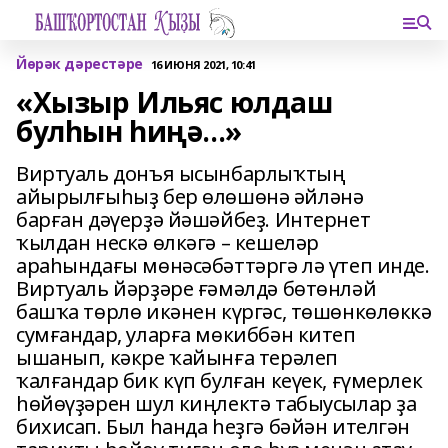
Йөрәк дәрестәре
16 ИЮНЯ 2021, 10:41
«Хызыр Ильяс юлдаш
булһын һиңә...»
Виртуаль донъя ысынбарлыҡтың
айырылғыһыҙ бер өлөшөнә әйләнә
барған дәүерҙә йәшәйбеҙ. Интернет
ҡылдан нескә өлкәгә – кешеләр
араһындағы мөнәсәбәттәргә лә үтеп инде.
Виртуаль йәрҙәре ғәмәлдә бөтөнләй
башҡа төрлө икәнен күргәс, төшөнкөлөккә
сумғандар, уларға мөкиббән китеп
ышанып, кәкре ҡайынға терәлеп
ҡалғандар бик күп булған кеүек, ғүмерлек
һөйөүҙәрен шул киңлектә табыу­сылар ҙа
бихисап. Был һанда һеҙгә бәйән ителгән