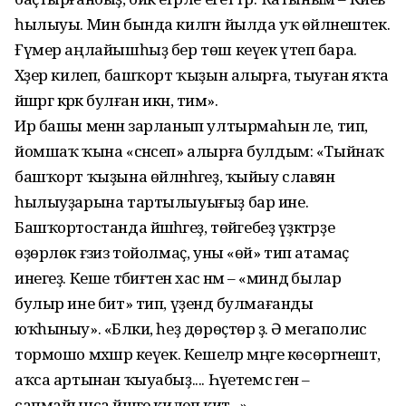
һылыуы. Мин бында килгән йылда уҡ өйләнештек.
Ғүмер аңлайышһыҙ бер төш кеүек үтеп бара.
Хәҙер килеп, башҡорт ҡыҙын алырға, тыуған яҡта
йәшәргә кәрәк булған икән, тим».
Ир башы менән зарланып ултыр­маһын әле, тип,
йомшаҡ ҡына «сәнсеп» алырға булдым: «Тыйнаҡ
башҡорт ҡыҙына өйләнһәгеҙ, ҡыйыу славян
һылыуҙарына тартылыуығыҙ бар ине.
Башҡортостанда йәшәһәгеҙ, төйәгебеҙ үҙәктәрҙе
өҙөрлөк ғәзиз тойолмаҫ, уны «өй» тип атамаҫ
инегеҙ. Кеше тәбиғәтенә хас нәмә – «миндә былар
булыр ине бит» тип, үҙендә булмағанды
юҡһыныу». «Бәл­ки, һеҙ дөрөҫтөр ҙә. Ә мегаполис
тормошо мәхшәр кеүек. Кешеләр мәңге көсөргәнештә,
аҡса артынан ҡыуа­быҙ.... Һәүетемсә генә –
сапмайынса йәшәге килеп китә...»