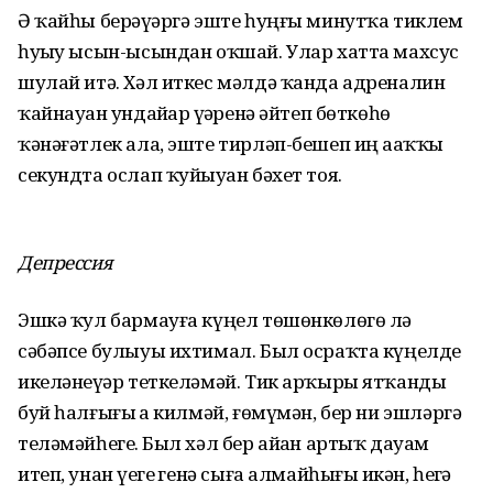
Ә ҡайһы берәүҙәргә эште һуңғы минутҡа тиклем
һуҙыу ысын-ысындан оҡшай. Улар хатта махсус
шулай итә. Хәл иткес мәлдә ҡанда адреналин
ҡайнауҙан ундайҙар үҙҙәренә әйтеп бөткөһөҙ
ҡәнәғәтлек ала, эште тирләп-бешеп иң аҙаҡҡы
секундта ослап ҡуйыуҙан бәхет тоя.
Депрессия
Эшкә ҡул бармауға күңел төшөнкөлөгө лә
сәбәпсе булыуы ихтимал. Был осраҡта күңелде
икеләнеүҙәр теткеләмәй. Тик арҡыры ятҡанды
буй һалғығыҙ ҙа килмәй, ғөмүмән, бер ни эшләргә
теләмәйһегеҙ. Был хәл бер айҙан артыҡ дауам
итеп, унан үҙегеҙ генә сыға алмайһығыҙ икән, һеҙгә