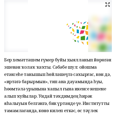
Бер хеҙмәттәшем ғүмер буйы хыялланып йөрөгән
эшенән ҡолаҡ ҡаҡты. Сәбәбе шул: ойошма
етәксеһе танышып һөйләшеүгә саҡырғас, көн дә,
«иртәгә барырмын», тип аҙна дауамында һуҙҙы,
һөҙөмтәлә урынына ҡапыл ғына икенсе кешене
алып ҡуйҙылар. Ундай тәҡдимдең һирәк
яһалыуын белгәнгә, бик үртәнде үҙе. Институтты
тамамлағанда, көнө килеп еткәс, өс тәүлек