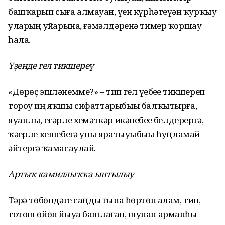
башҡарып сыға алмауҙан, үҙен күрһәтеүҙән ҡурҡыу
уларҙың уйҙарына, ғәмәлдәренә тимер ҡоршау
һала.
Үҙеңде гел тикшереү
«Дөрөҫ эшләнемме?» – тип гел үҙебеҙҙе тикшереп
тороу иң яҡшы сифаттарыбыҙҙы балҡытырға,
яуаплы, егәрле хеҙмәткәр икәнебеҙҙе белдерергә,
ҡәҙерле кешебеҙгә уны яратыуыбыҙҙы һуңламай
әйтергә ҡамасаулай.
Артыҡ камиллыҡҡа ынтылыу
Тәҙрә төбөндәге саңды ғына һөртөп алам, тип,
тотош өйөн йыуа башлаған, шунан арманһыҙ