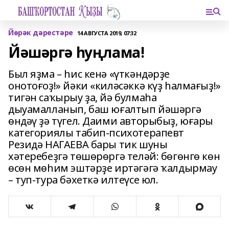
Йөрәк дәрестәре
14 АВГУСТА 2019, 07:32
Йәшәргә һуңлама!
Был яҙма – һис кенә «үткәндәрҙе
онотоғоҙ!» йәки «киләсәккә күҙ һалмағыҙ!»
тигән саҡырыу ҙа, йә булмаһа
дыуамалланып, баш юғалтып йәшәргә
өндәү ҙә түгел. Даими авторыбыҙ, юғары
категориялы табип-психотерапевт
Резидә НАГАЕВА бары тик шуны
хәтеребеҙгә төшөрөргә теләй: бөгөнгө көн
өсөн мөһим эштәрҙе иртәгәгә ҡалдырмау
– туп-тура бәхеткә илтеүсе юл.