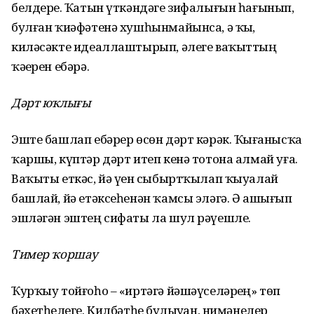
белдерҙе. Ҡатын үткәндәге зифалығын һағынып,
булған ҡиәфәтенә хушһынмайынса, ә ҡыҙ,
киләсәкте идеаллаштырып, әлеге ваҡыттың
ҡәҙерен ебәрә.
Дәрт юҡлығы
Эште башлап ебәрер өсөн дәрт кәрәк. Ҡыҙғанысҡа
ҡаршы, күптәр дәрт итеп кенә тотона алмай уға.
Ваҡыты еткәс, йә үҙен сыбыртҡылап ҡыуалай
башлай, йә етәксеһенән ҡамсы эләгә. Ә ашығып
эшләгән эштең сифаты ла шул рәүешле.
Тимер ҡоршау
Ҡурҡыу тойғоһо – «иртәгә йәшәүселәрҙең» төп
бәхетһеҙлеге. Килбәтһеҙ булыуҙан, нимәнелер