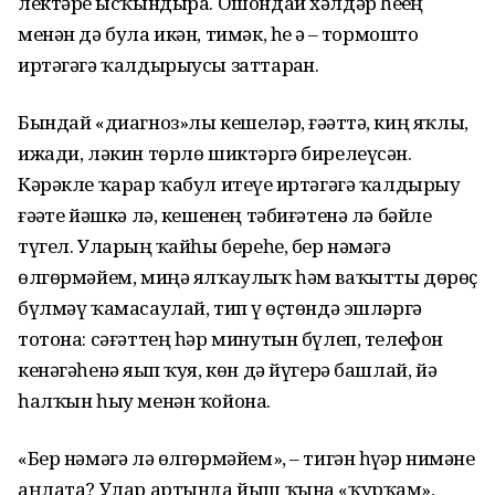
лектәрҙе ысҡындыра. Ошондай хәлдәр һеҙҙең
менән дә була икән, тимәк, һеҙ ҙә – тормошто
иртәгәгә ҡалдырыусы заттарҙан.
Бындай «диагноз»лы кешеләр, ғәҙәттә, киң яҡлы,
ижади, ләкин төрлө шиктәргә бирелеүсән.
Кәрәкле ҡарар ҡабул итеүҙе иртәгәгә ҡалдырыу
ғәҙәте йәшкә лә, кешенең тәбиғәтенә лә бәйле
түгел. Уларҙың ҡайһы береһе, бер нәмәгә
өлгөрмәйем, миңә ялҡаулыҡ һәм ваҡытты дөрөҫ
бүлмәү ҡамасаулай, тип үҙ өҫтөндә эшләргә
тотона: сәғәттең һәр минутын бүлеп, телефон
кенәгәһенә яҙып ҡуя, көн дә йүгерә башлай, йә
һалҡын һыу менән ҡойона.
«Бер нәмәгә лә өлгөрмәйем», – тигән һүҙҙәр нимәне
аңлата? Улар артында йыш ҡына «ҡурҡам»,