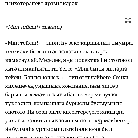
психотерапевт ярҙамы кәрәк.
«Мин тейеш!» тимәгеҙ
«Мин тейеш!» – тигән һүҙ эске ҡаршылыҡ тыуҙыра,
теге йәки был эштән ҡәнәғәтлек алырға
ҡамасаулай. Мәҫәлән, яңы проектҡа һис тотоноп
китә алмайһығыҙ, ти. Үҙегеҙҙе: «Мин быны эшләргә
тейеш! Башҡа юл юҡ!» – тип өгөтләйһегеҙ. Сөнки
килешеүҙең уңышына компаниялағы эштәр
барышы, хеҙмәт хаҡығыҙ бәйле. Бер минутҡа
туҡталып, компанияға бурыслы булыуығыҙҙы
онотоғоҙ. Ни өсөн эште кисектереүегеҙ хаҡында
уйлағыҙ. Бәлки, аныҡ ҡына маҡсат күр­мәйһегеҙҙер,
йә булмаһа ҙур тырышлыҡ һалынған был
проекттан нимә көтөүҙәрен аңлап бөтә