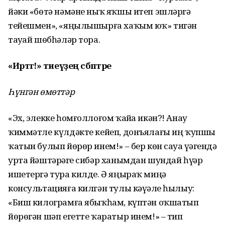
йәки «бөтә нәмәне ныҡ яҡшы итеп эшләргә
тейешмен», «яңылышырға хаҡым юҡ» тигән
тауҙай шөбһәләр тора.
«Иртәгә!» тиеүҙең сәбәптәре
Һүнгән өмөттәр
«Эх, элекке һомғоллоғом ҡайҙа икән?! Анау
ҡиммәтле күлдәкте кейеп, донъялағы иң ҡупшы
ҡатын булып йөрөр инем!» – бер көн сауҙа үҙәгендә
урта йәштәрҙәге сибәр ханымдан шундай һүҙҙәр
ишетергә тура килде. Ә яңыраҡ миңә
консультацияға килгән тулы кәүҙәле һылыу:
«Биш килограмға ябыҡһам, күптән оҡшатып
йөрөгән шәп егетте ҡаратыр инем!» – тип