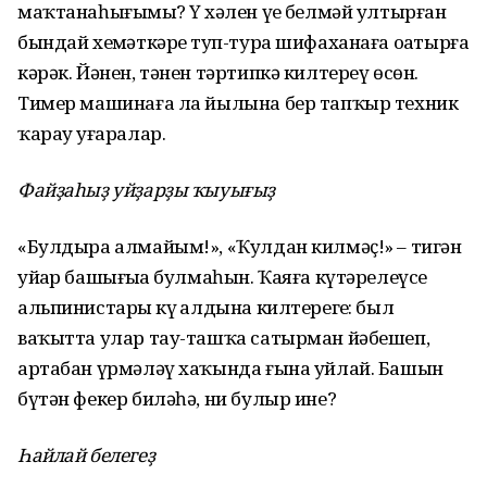
маҡтанаһығыҙмы? Үҙ хәлен үҙе белмәй ултырған
бындай хеҙмәткәрҙе туп-тура шифаханаға оҙатырға
кәрәк. Йәнен, тәнен тәртипкә килтереү өсөн.
Тимер машинаға ла йылына бер тапҡыр техник
ҡарау уҙғаралар.
Файҙаһыҙ уйҙарҙы ҡыуығыҙ
«Булдыра алмайым!», «Ҡулдан килмәҫ!» – тигән
уйҙар башығыҙҙа булмаһын. Ҡаяға күтәрелеүсе
альпинистарҙы күҙ алдына килтерегеҙ: был
ваҡытта улар тау-ташҡа сатырман йәбешеп,
артабан үрмәләү хаҡында ғына уйлай. Башын
бүтән фекер биләһә, ни булыр ине?
Һайлай белегеҙ