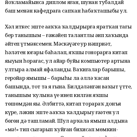
йоҡламайынса диплом яҙған, шунан тубалдай
баш менән кафедраға сапҡан һабаҡташыбыҙ ул.
Хәл иткес эште аҙаҡҡа ҡалдырырға яратҡан тағы
бер танышым – ғәжәйеп талантлы әҙип хаҡында
әйтеп үтмәксемен. Мәскәүҙәге ҙур нәшриәт,
һәләтен юғары баһалап, яҡшы гонорарға китап
яҙыуын һорағас, ул айҙар буйы компьютер артына
ултыра алмай яфаланды. Ваҡиғалар барышы,
геройҙар яҙмышы – барыһы ла әллә ҡасан
башында, тот та яҙ ғына. Билдәләнгән ваҡыт үтте,
танышым ҡулына үҙе инеп килгән яҡшы
төшөмдән яҙҙы. Әлбиттә, китап торараҡ донъя
күрҙе, ләкин эште аҙаҡҡа ҡалдырыу ғәҙәтен ул
бөгөн дә ташламай. Шул арҡала яҙмыш алдына
«мә!» тип сығарып ҡуйған бихисап мөмкин­