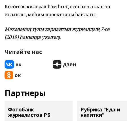
Көсөгөҙҙән килерҙәй һәм һеҙҙең өсөн ысынлап та
ҡыҙыҡлы, мөһим проекттарҙы һайлағыҙ.
Мәҡәләнең тулы вариантын журналдың 7-се
(2019) һанында уҡығыҙ.
Читайте нас
Партнеры
Фотобанк
Рубрика "Еда и
журналистов РБ
напитки"