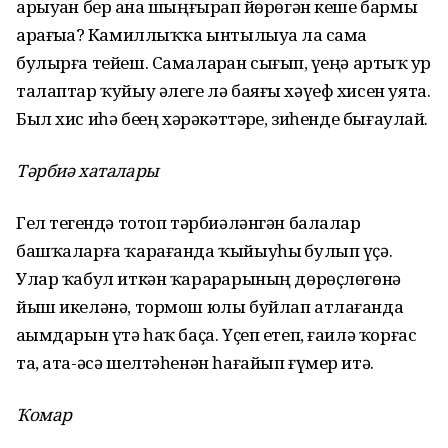
арыуҙан бер аҙна шыңғырҙап йөрөгән кеше бармы
арағыҙҙа? Камиллыҡҡа ынтылыуҙа ла сама
булырға тейеш. Самаларҙан сығып, үҙеңә артыҡ ҙур
талаптар ҡуйыу әлеге лә баяғы хәүеф хисен уята.
Был хис иһә беҙҙең хәрәкәттәрҙе, зиһенде бығаулай.
Тәрбиә хаталары
Гел теҙгендә тотоп тәрбиәләнгән балалар
башҡаларға ҡарағанда ҡыйыуһыҙ булып үҫә.
Улар ҡабул иткән ҡарарҙарының дөрөҫлөгөнә
йыш икеләнә, тормош юлы буйлап атлағанда
аҙымдарын үтә һаҡ баҫа. Үҫеп етеп, ғаилә ҡорғас
та, ата-әсә шелтәһенән һағайып ғүмер итә.
Ҡомар