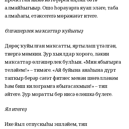
алмайһығыҙҙыр. Ошо һорауҙарға яуап эҙләгеҙ, таба
алмаһағыҙ, етәксегеҙгә мөрәжәғәт итегеҙ.
Өлгәшерлек маҡсаттар ҡуйығыҙ
Дөрөҫ ҡуйылған маҡсатты, яртылаш үтәлгән,
тиергә мөмкин. Ҙур хыялдар ҡороғоҙ, ләкин
маҡсаттар өлгәшерлек булһын. «Мин ябығырға
теләйем!» – тимәгеҙ. «Ай буйына аҙнаһына дүрт
тапҡыр берәр сәғәт фитнес менән шөғөлләнәм
һәм биш килограмға ябығасаҡмын!» – тип
әйтегеҙ. Ҙур моратты бер нисә өлөшкә бүлегеҙ.
Ял итегеҙ
Ике йыл отпускыһыҙ эшләйем, тип