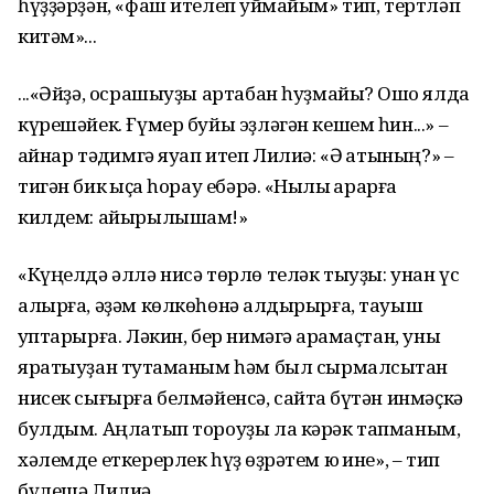
һүҙҙәрҙән, «фаш ителеп ҡуймайым» тип, тертләп
китәм»...
...«Әйҙә, осрашыуҙы артабан һуҙмайыҡ? Ошо ялда
күрешәйек. Ғүмер буйы эҙләгән кешем һин...» –
ҡайнар тәҡдимгә яуап итеп Лилиә: «Ә ҡатының?» –
тигән бик ҡыҫҡа һорау ебәрә. «Ныҡлы ҡарарға
килдем: айырылышам!»
«Күңелдә әллә нисә төрлө теләк тыуҙы: унан үс
алырға, әҙәм көлкөһөнә ҡалдырырға, тауыш
ҡуптарырға. Ләкин, бер нимәгә ҡарамаҫтан, уны
яратыуҙан туҡтаманым һәм был сырмалсыҡтан
нисек сығырға белмәйенсә, сайтҡа бүтән инмәҫкә
булдым. Аңлатып тороуҙы ла кәрәк тапманым,
хәлемде еткерерлек һүҙ ҡөҙрәтем юҡ ине», – тип
бүлешә Лилиә.