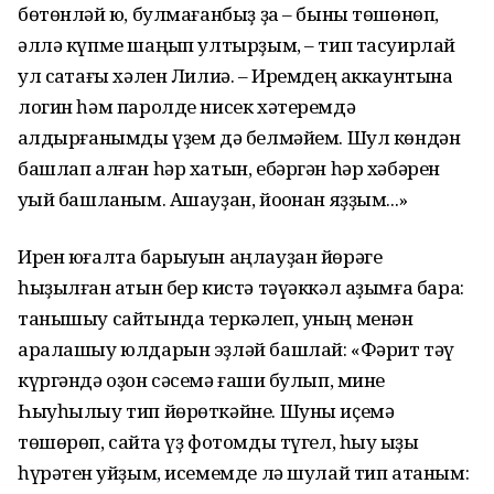
бөтөнләй юҡ, булмағанбыҙ ҙа – быны төшөнөп,
әллә күпме шаңҡып ултырҙым, – тип тасуирлай
ул саҡтағы хәлен Лилиә. – Иремдең аккаунтына
логин һәм паролде нисек хәтеремдә
ҡалдырғанымды үҙем дә белмәйем. Шул көндән
башлап алған һәр хатын, ебәргән һәр хәбәрен
уҡый башланым. Ашауҙан, йоҡонан яҙҙым...»
Ирен юғалта барыуын аңлауҙан йөрәге
һыҙылған ҡатын бер кистә тәүәккәл аҙымға бара:
танышыу сайтында теркәлеп, уның менән
аралашыу юлдарын эҙләй башлай: «Фәрит тәү
күргәндә оҙон сәсемә ғашиҡ булып, мине
Һыуһылыу тип йөрөткәйне. Шуны иҫемә
төшөрөп, сайтҡа үҙ фотомды түгел, һыу ҡыҙы
һүрәтен ҡуйҙым, исемемде лә шулай тип атаным: