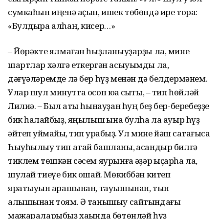
сумкаһын иңенә аҫып, ишек төбөндә ире тора:
«Булдыра алһаң, кисер…»
– Йөрәкте ялмаған һыҙланыуҙарҙы ла, мине
шартлар хәлгә еткергән асыуымды ла,
дәғүәләремде лә бер һүҙ менән дә белдермәнем.
Улар шул минутта осоп юҡҡа сыҡты, – тип һөйләй
Лилиә. – Был ҡаты һынауҙан һуң беҙ бер-беребеҙҙе
бик һаҡлайбыҙ, яңылыш ҡына булһа ла ауыр һүҙ
әйтеп ҡуймайыҡ, тип ҡурҡабыҙ. Ул мине йәш саҡтағыса
Һыуһылыу тип атай башланы, ҡасандыр билгә
тиклем төшкән сәсем яурынға ҡәҙәр ҡыҫҡарһа ла,
шулай тиеүе бик оҡшай. Мөкиббән китеп
яратыуын ҡарашынан, тауышынан, тын
алышынан тоям. Ә танышыу сайтындағы
мажараларыбыҙ хаҡында бөтөнләй һүҙ