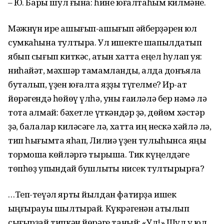
– Юҡ. Бары шул ғына: һине юғалтаһым килмәне.
Мәжнүн ире ашығып-ашығып әйберҙәрен юл
сумкаһына тултыра. Ул ишекте шапылдатып
ябып сығып киткәс, ҡатын хатта еңел һулап ҡуя:
ниһайәт, мәхшәр тамамланды, алдаҡ донъяла
буталып, үҙен юғалта яҙҙы түгелме? Ир-ат
йөрәгендә һөйөү үлһә, уны ғаиләлә бер нәмә лә
тота алмай: бәхетле үткәндәр ҙә, дөйөм хәстәр
ҙә, балалар киләсәге лә, хатта иң нескә хәйлә лә,
тип һығымта яһап, Лилиә үҙен тулыһынса яңы
тормошҡа көйләргә тырыша. Тик күңелдәге
төпһөҙ упҡындай бушлыҡты нисек тултырырға?
…Теп-теүәл ярты йылдан фатирҙа ишек
ҡыңғырауы шылтырай. Күкрәгенән атылып
сығырҙай типкән йөрәге таный: «Ул!» Шул уҡ юл