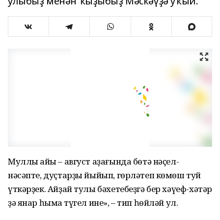
улыбыҙ менән ҡыҙыбыҙ Мәскәүҙә уҡый.
Муллыҡ айы – август аҙағында бөтә нәҫел-
нәсәпте, дуҫтарҙы йыйып, гөрләтеп көмөш туй
үткәрҙек. Айҙай тулы бәхетебеҙгә бер хәүеф-хәтәр
ҙә янар һымаҡ түгел ине», – тип һөйләй ул.