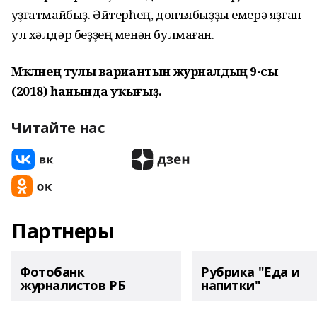
ҡуҙғатмайбыҙ. Әйтерһең, донъябыҙҙы емерә яҙған
ул хәлдәр беҙҙең менән булмаған.
Мәҡәләнең тулы вариантын журналдың 9-сы
(2018) һанында уҡығыҙ.
Читайте нас
Партнеры
Фотобанк
Рубрика "Еда и
журналистов РБ
напитки"