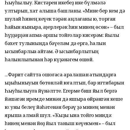
Һыуһылыу. Кистәрен икебеҙ ике бүлмәлә
ултырып, хат алыша башланыҡ. «Мине бер кем дә
шулай һинең кеүек тәрән аңлағаны юҡ, торған
һайын яҡыныраҡ, ҡәҙерлерәк һин минең өсөн» – был
һүҙҙәрҙән ҡапма-ҡаршы тойғолар кисерәм: йылы
бәхет тулҡынында бәүеләм дә ергә, һалҡын
ысынбарлыҡҡа ҡайтам. Ә ысынбар­лыҡтың
һалҡынлығынан һәр күҙәнәгем өшөй.
...Фәрит сайтта ошоғаса аралашҡан ҡатындарға
ҡыҙыҡһыныуын бөтөнләй юғалтып, бар иғтибарын
Һыуһылыуға йүнәлтте. Егерме биш йыл бергә
йәшәгән иремде минән дә яҡшыраҡ өйрәнгән кеше
юҡ: уны белеү йәһәтенән берәү ҙә минең менән
ярыша алмай шул. «Ҡыҙыҡ ҡына тойғо миндә:
һинең менән йөҙ йыл таныш кеүекмен» – был