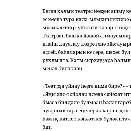
Бөгөн халыҡ театры йөҙҙән ашыу к
есеменә тура килә: мөмкинлектәре 
музыканттар, уҡытыусылар, студент
Театрҙан башҡа йәшәй алмаусылар 
илаһи дауалау ҡөҙрәтенә эйә: ауы
өҫтәй, баһаларын күтәрә, шәхес бу
рухлы итә. Ҡаты сырхауҙарға һалын
менән бүләкләй.
«Театрҙа уйнау һеҙгә нимә бирә?» – 
«Яңы хис-тойғолар иленә сәйәхәт и
бығаса билдәле булмаған һәләттәреб
ауырлыҡтарға еңелерәк ҡарап, дон
һәм иҫ киткес ҡәнәғәтлек бүләк итә»
бит.