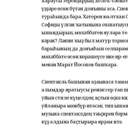
ҡараусы геройҙарҙың холоҡ-тәбиғәт
үҙҙәре өсөн бүтән донъяны аса. Спе
тураһында бара. Хәтерен юғалтҡан С
Софиҙы үлгән ҡатынына оҡшатыусы
ышандырып, мөхәббәтен яуларға теләй
кәрәк? Ләкин ҡыҙ был матур тормо
барыһының да донъяһын селпәрәмә 
мөхәббәте өсөн көрәшеүсе ике ир-е
менән Марат Йосопов башҡара.
Спектакль башынан аҙағынаса там
алымдар яратыусы режиссер тап ш
уйын стиле күңелдең аҫтын өҫкә к
уйланырға мәжбүр итәсәк, тип ыша
музыка спектаклдең тәьҫирен бермә
күҙ алдына баҫтырырға ярҙам итә.