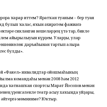
орға ҡарар иттем? Яратҡан туғаным – бер туған
 булып ҡалғас, яҡын әхирәтем фажиғәгә
лектәре сикләнгән кешеләрҙең үтә тар, бикле
иклем айырылыуын күрҙем. Уларҙы, улар
шөнкөлөк даръяһынан тартып алырға
гес булды».
әй «Факел» инвалидтар ойошма­һының
йыйылма командаһы менән 2008 һәм 2012
нда ҡатнашҡан спортсы Марат Йосопов менән
нең үҙенсәлекле театр асыу хаҡында уйҙары,
ип әйтергә мөмкинме? Юҡтыр.