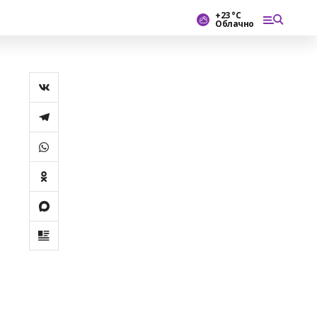
+23 °С
Облачно