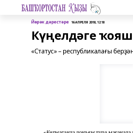
Йөрәк дәрестәре
16 АПРЕЛЯ 2018, 12:18
Күңелдәге ҡояш
«Статус» – республикалағы берҙә
«Көтмәгәндә донъям тура мәғәнәлә 