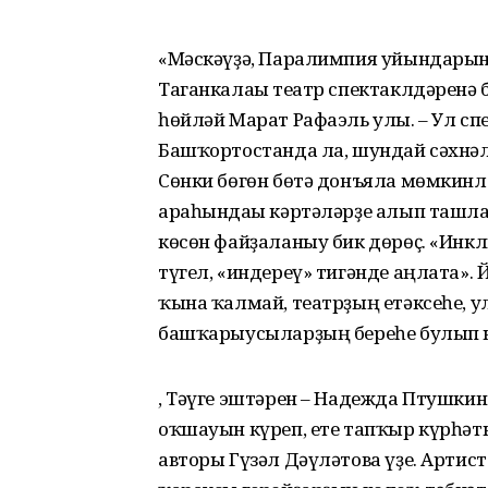
«Мәскәүҙә, Паралимпия уйындарына
Таганкалағы театр спектаклдәренә бе
һөйләй Марат Рафаэль улы. – Ул спе
Башҡортостанда ла, шундай сәхнәл
Сөнки бөгөн бөтә донъяла мөмкинл
араһындағы кәртәләрҙе алып ташлау
көсөн файҙаланыу бик дөрөҫ. «Инкл
түгел, «индереү» тигәнде аңлата».
ҡына ҡалмай, театрҙың етәксеһе, ул
башҡарыусыларҙың береһе булып к
, Тәүге эштәрен – Надежда Птушки­
оҡшауын күреп, ете тапҡыр күрһәт
авторы Гүзәл Дәүләтова үҙе. Артис