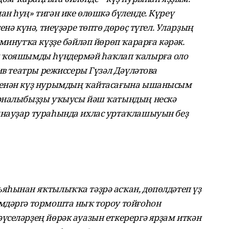
н һуң» тигән ике өлөшкә бүленде. Күреү
нә күнә, тиеүҙәре төптө дөрөҫ түгел. Уларҙың
минутҡа күҙҙе бәйләп йөрөп ҡарарға кәрәк.
л ҡояшымды һүндермәй һаҡлап ҡалырға оло
ив театры режиссеры Гүзәл Дәүләтова
менән күҙ нурымдың ҡайтасағына ышанысым
урналыбыҙҙы уҡыусы йәш ҡатындың нескә
науҙар тураһында ихлас уртаҡлашыуын беҙ
яһынан яҡтылыҡҡа тәҙрә асҡан, дөпөлдәтеп үҙ
мдәргә тормошта ныҡ тороу тойғоһон
селәрҙең йөрәк ауазын еткерергә ярҙам иткән