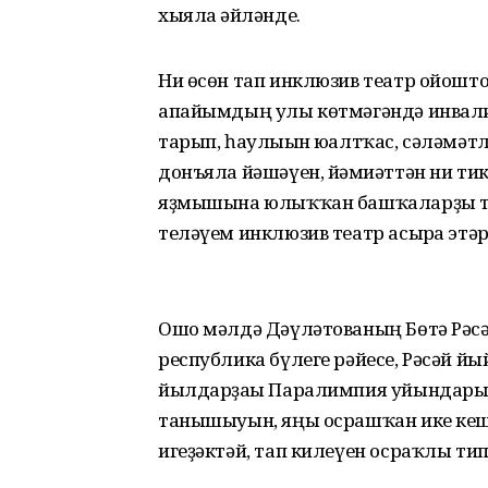
хыялға әйләнде.
Ни өсөн тап инклюзив театр ойоштор
апайымдың улы көтмәгәндә инвалид
тарып, һаулығын юғалтҡас, сәләмәт­
донъяла йәшәүен, йәмғиәттән ни т
яҙмышына юлыҡҡан башҡаларҙы тө
теләүем инклюзив театр асырға этәр
Ошо мәлдә Дәүләтованың Бөтә Рәс
республика бүлеге рәйесе, Рәсәй 
йылдарҙағы Паралимпия уйындары
танышыуын, яңы осрашҡан ике кеше
игеҙәктәй, тап килеүен осраҡлы т