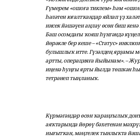
Ғүмерем «ошоға тиклем» һәм «ошона
һәләтен юғалтҡандар яйлап үҙ халәте
нисек йәшәүен аңлау өсөн биш кенә 
Баш осомдағы ҡояш һүнгәндә күңе
йөрәкле бер кеше – «Статус» инклюз
булышлыҡ итте. Гүзәлдең ярҙамы 
артты, операцияға йыйынам». – Ж
иңенә һуңғы ярты йылда төшкән һы
тетрәнеп тыңланыҡ.
Күрмәгәндәр өсөн ҡараңғылыҡ донъ
аяҡтарында йөрөү бәхетенән мәхрү
нығытҡан, мәңгелек тынлыҡта йәшәү