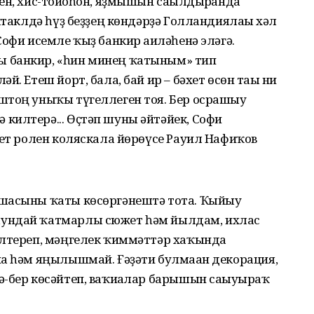
ен, хис-тойғоһон, яҙмышын сағылдырғанда
ктаклдә һүҙ беҙҙең көндәрҙә Голландиялағы хәл
офи исемле ҡыҙ банкир ғаиләһенә эләгә.
 банкир, «һин минең ҡатыным» тип
. Етеш йорт, бала, бай ир – бәхет өсөн тағы ни
штоң уныҡы түгеллеген тоя. Бер осрашыу
килтерә... Өҫтәп шуны әйтәйек, Софи
гет ролен коляскала йөрөүсе Рауил Нафиҡов
ашасыны ҡаты көсөргәнештә тота. Ҡыйыу
ундай ҡатмарлы сюжет һәм йылдам, ихлас
илтереп, мәңгелек ҡиммәттәр хаҡында
на һәм яңылышмай. Ғәҙәти булмаған декорация,
-бер көсәйтеп, ваҡиғалар барышын сағыуыраҡ