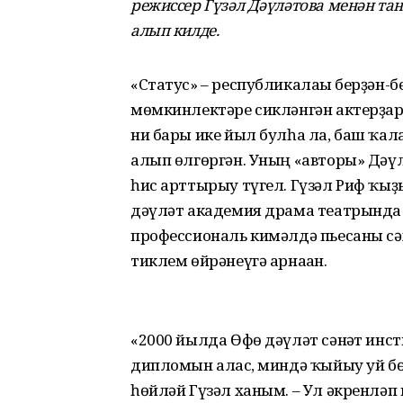
режиссер Гүзәл Дәүләтова менән та
алып килде.
«Статус» – республикалағы берҙән-б
мөмкинлектәре сикләнгән актерҙар 
ни бары ике йыл булһа ла, баш ҡал
алып өлгөргән. Уның «авторы» Дәүлә
һис арттырыу түгел. Гүзәл Риф ҡ
дәүләт академия драма театрында 
профессиональ кимәлдә пьесаны сә
тиклем өйрәнеүгә арнаған.
«2000 йылда Өфө дәүләт сәнғәт ин
дипломын алғас, миндә ҡыйыу уй бө
һөйләй Гүзәл ханым. – Ул әкренләп 