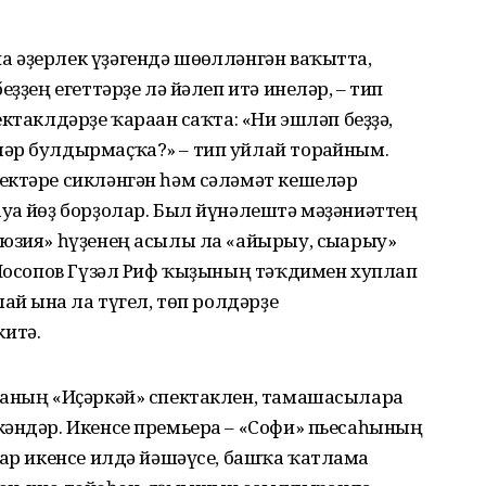
 әҙерлек үҙәгендә шөғөлләнгән ваҡытта,
ҙҙең егеттәрҙе лә йәлеп итә инеләр, – тип
ктаклдәрҙе ҡараған саҡта: «Ни эшләп беҙҙә,
әр булдырмаҫҡа?» – тип уйлай торғайным.
ектәре сикләнгән һәм сәләмәт кешеләр
ға йөҙ борҙолар. Был йүнәлештә мәҙәниәттең
юзия» һүҙенең асылы ла «айырыу, сығарыу»
 Йосопов Гүзәл Риф ҡыҙының тәҡдимен хуплап
ай ғына ла түгел, төп ролдәрҙе
итә.
наның «Иҫәркәй» спектаклен, тама­шасыларға
кәндәр. Икенсе премьера – «Софи» пьесаһының
тар икенсе илдә йәшәүсе, башҡа ҡатламға