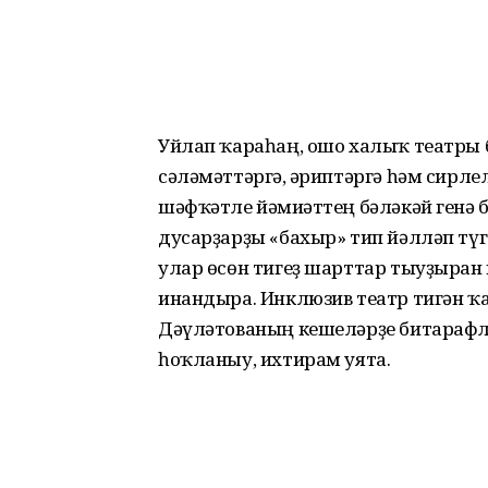
Уйлап ҡараһаң, ошо халыҡ театры 
сәләмәттәргә, ғәриптәргә һәм сирл
шәфҡәтле йәмғиәттең бәләкәй генә 
дусарҙарҙы «бахыр» тип йәлләп түг
улар өсөн тигеҙ шарттар тыуҙырған
инандыра. Инклюзив театр тигән ҡа
Дәүләтованың кешеләрҙе бита­раф
һоҡланыу, ихтирам уята.