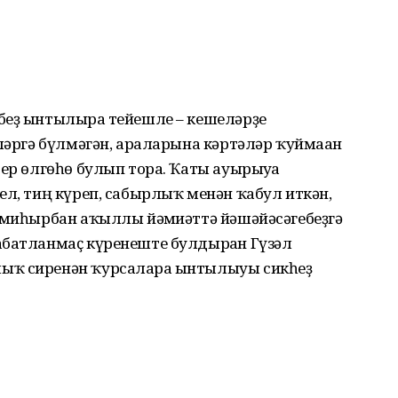
беҙ ынтылырға тейешле – кешеләрҙе
еләргә бүлмәгән, араларына кәртәләр ҡуймаған
бер өлгөһө булып тора. Ҡаты ауырыуға
ел, тиң күреп, сабырлыҡ менән ҡабул иткән,
 миһырбан аҡыллы йәмғиәттә йәшәйә­сәгебеҙгә
батланмаҫ күренеште бул­дырған Гүзәл
лыҡ сиренән ҡурсаларға ынтылыуы сикһеҙ