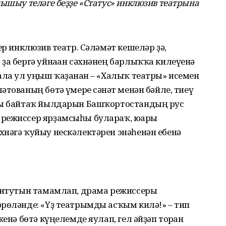
нышыу теләге беҙҙе «Статус» инклюзив театрына
ер инклюзив театр. Сәләмәт кешеләр ҙә,
ҙа бергә уйнаған сәхнәнең барлыҡҡа килеүенә
ала ул уңыш ҡаҙанған – «Халыҡ театры» исемен
тованың бөтә ғүмере сәнғәт менән бәйле, тиеү
ыҙы байтаҡ йылдарын Башҡортостандың рус
режиссер ярҙамсыһы булараҡ, юғары
хнәгә ҡуйыу нескәлектәрен энәһенән ебенә
ститутын тамамлап, драма режиссеры
рөләнде: «Үҙ театрымды асҡым килә!» – тип
кенә бөтә күңелемде яулап, гел әйҙәп торған