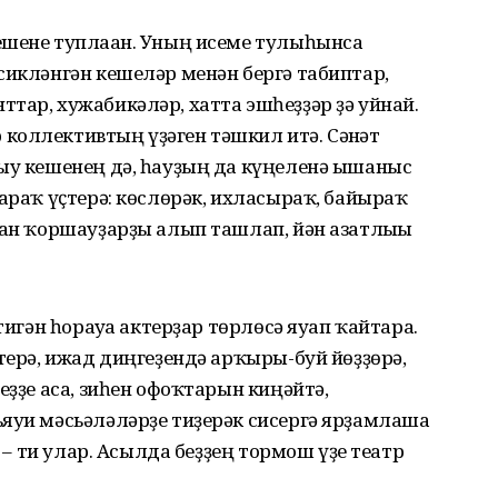
ешене туплаған. Уның исеме тулыһынса
сикләнгән кешеләр менән бергә табиптар,
тар, хужабикәләр, хатта эшһеҙҙәр ҙә уйнай.
коллективтың үҙәген тәшкил итә. Сәнғәт
рыу кешенең дә, һауҙың да күңеленә ышаныс
лараҡ үҫтерә: көслөрәк, ихласыраҡ, байыраҡ
ған ҡоршауҙарҙы алып ташлап, йән азатлығы
тигән һорауға актерҙар төрлөсә яуап ҡайтара.
ттерә, ижад диңгеҙендә арҡыры-буй йөҙҙөрә,
еҙҙе аса, зиһен офоҡтарын киңәйтә,
ъяуи мәсьәләләрҙе тиҙерәк сисергә ярҙамлаша
, – ти улар. Асылда беҙҙең тормош үҙе театр