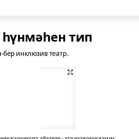
 һүнмәһен тип
н-бер инклюзив театр.
дөм-ҡараңғыға әйләнде – күҙ нурынан яҙҙым.