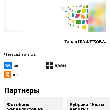
Гөлназ ШАФИҠОВА.
Читайте нас
Партнеры
Фотобанк
Рубрика "Еда и
журналистов РБ
напитки"