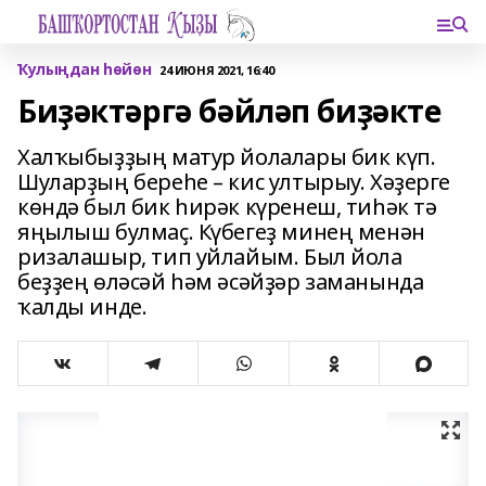
Ҡулыңдан һөйөн
24 ИЮНЯ 2021, 16:40
Биҙәктәргә бәйләп биҙәкте
Халҡыбыҙҙың матур йолалары бик күп.
Шуларҙың береһе – кис ултырыу. Хәҙерге
көндә был бик һирәк күренеш, тиһәк тә
яңылыш булмаҫ. Күбегеҙ минең менән
ризалашыр, тип уйлайым. Был йола
беҙҙең өләсәй һәм әсәйҙәр заманында
ҡалды инде.