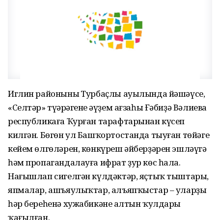
Иглин районының Турбаҫлы ауылында йәшәүсе,
«Селтәр» түңәрәгенең әүҙем ағзаһы Ғәбиҙә Вәлиева
республикаға Ҡурған тарафтарынан күсеп
килгән. Бөгөн ул Башҡортостанда тыуған төйәге
кейем өлгөләрен, көнкүреш әйберҙәрен эшләүгә
һәм пропагандалауға ифрат ҙур көс һала.
Нағышлап сигелгән күлдәктәр, яҫтыҡ тыштары,
япмалар, ашъяулыҡтар, алъяпҡыстар – уларҙың
һәр береһенә хужабикәнең алтын ҡулдары
ҡағылған.