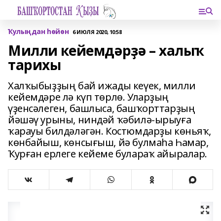
Ҡулыңдан һөйөн
6 ИЮЛЯ 2020, 10:58
Милли кейемдәрҙә – халыҡ
тарихы
Халҡыбыҙҙың бай ижады кеүек, милли
кейемдәре лә күп төрлө. Уларҙың
үҙенсәлеген, башлыса, башҡорттарҙың
йәшәү урыны, ниндәй ҡәбилә-ырыуға
ҡарауы билдәләгән. Костюмдарҙы көньяҡ,
көнбайыш, көнсығыш, йә булмаһа Һамар,
Ҡурған ерлеге кейеме булараҡ айыралар.