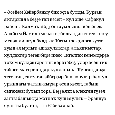
– Әсәйем Хәйербаныу бик оҫта булды. Ҡурған
яҡтарында беҙҙең төп кәсеп – ҡул эше. Сафакүл
районы Ҡалмаҡ-Әбдрәш ауылында йәшәнек.
Апайым Йәмилә менән иҫ белгәндән сигеү-тегеү
менән мәшғүл булдыҡ. Ҡатын-ҡыҙҙарға күҙҙең
яуын алырлыҡ ашъяулыҡтар, алъяпҡыстар,
күлдәктәр тегеп бирә инек. Сигелгән кейемдәрҙе
тоҡом күлдәктәре тип йөрөтәбеҙ, улар өсөн тик
тәбиғи материалдар ҡул­ланыла. Ҡурғандарҙа
тегелгән, сигелгән әйберҙәр бик популяр һәм ул
урындағы ҡатын-ҡыҙҙар өсөн кәсеп, табыш
сығанағы булып тора. Беҙҙең яҡта электән гүзәл
заттың башында мотлаҡ ҡушъяулыҡ – француз
яулығы булған, – ти Ғәбиҙә апай.