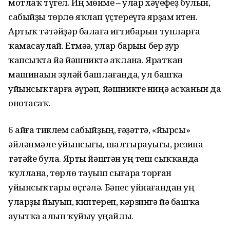
мотлаҡ түгел. Иң мөһиме – улар хәүефһеҙ булһын,
сабыйҙы төрлө яҡлап үҫтереүгә ярҙам итһен.
Артыҡ тәтәйҙәр балаға иғтибарын тупларға
ҡамасаулай. Етмәһә, улар барыһы бер ҙур
ҡапсыҡта йә йәшниктә һаҡланһа. Яратҡан
машинаһын эҙләй башлағанда, ул башҡа
уйынсыҡтарға әүрәп, йәшникте ниңә асҡанын да
онотасаҡ.
6 айға тиклем сабыйҙың, ғәҙәттә, «йырсы»
әйләнмәле уйынсығы, шалтырауығы, резина
тәтәйе була. Ярты йәштән һуң теш сыҡҡанда
ҡуллана, төрлө тауыш сығара торған
уйынсыҡтары өҫтәлә. Бәпес уйнағандан һуң
уларҙы йыуып, киптереп, кәрзингә йә башҡа
һауытҡа һалып ҡуйыу уңайлы.