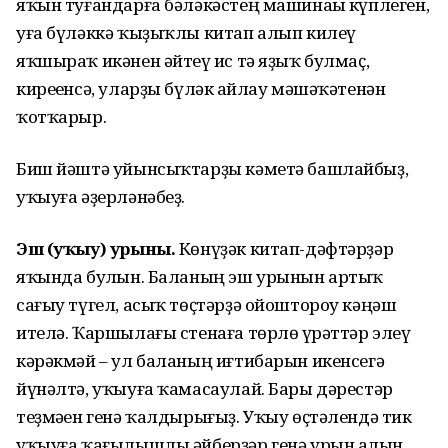
яҡын туғандарға бәләкәстең машинаһы күплеген,
уға бүләккә ҡыҙыҡлы китап алып килеү
яҡшыраҡ икәнен әйтеү һис тә яҙыҡ булмаҫ,
киреһенсә, уларҙы бүләк һайлау мәшәҡәтенән
ҡотҡарыр.
Биш йәштә уйынсыҡтарҙы кәметә башлайбыҙ,
уҡыуға әҙерләнәбеҙ.
Эш (уҡыу) урыны.
Көнүҙәк китап-дәфтәрҙәр
яҡында булһын. Баланың эш урынын артыҡ
сағыу түгел, асыҡ төҫтәрҙә ойоштороу кәңәш
ителә. Ҡаршылағы стенаға төрлө һүрәттәр элеү
кәрәкмәй – ул баланың иғтибарын икенсегә
йүнәлтә, уҡыуға ҡамасаулай. Бары дәрестәр
теҙмәһен генә ҡалдырығыҙ. Уҡыу өҫтәлендә тик
уҡыуға ҡағылышлы әйберҙәр генә урын алһын.