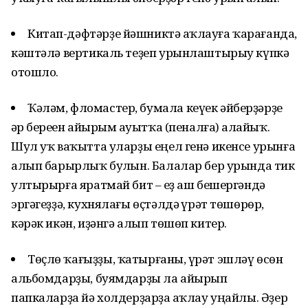
Китап-дәфтәрҙе йәшниктә һаҡлауға ҡарағанда,
кәштәлә вертикаль теҙеп урынлаштырыу күпкә
отошло.
Ҡәләм, фломастер, бумала кеүек әйберҙәрҙе
һәр береһен айырым һауытҡа (пеналға) һалайыҡ.
Шул уҡ ваҡытта уларҙы еңел генә икенсе урынға
алып барырлыҡ булһын. Балалар бер урында тик
ултырырға яратмай бит – һеҙ аш бешергәндә
эргәгеҙҙә, кухнялағы өҫтәлдә һүрәт төшөрөр,
кәрәк икән, иҙәнгә алып төшөп китер.
Төҫлө ҡағыҙҙы, ҡатырғаны, һүрәт эшләү өсөн
альбомдарҙы, буямдарҙы ла айырып
папкаларҙа йә холдерҙарҙа һаҡлау уңайлы. Әҙер