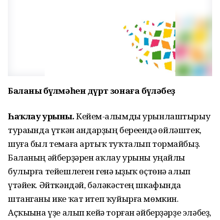
Баланың бүлмәһен дүрт зонаға бүләбеҙ
Һаҡлау урыны.
Кейем-һалымды урынлаштырыу
тураһында үткән һандарҙың береһендә һөйләштек,
шуға был темаға артыҡ туҡталып тормайбыҙ.
Баланың әйберҙәрен һаҡлау урыны уңайлы
булырға тейешлеген генә һыҙыҡ өҫтөнә алып
үтәйек. Әйткәндәй, бәләкәстең шкафында
штанганы ике ҡат итеп ҡуйырға мөмкин.
Аҫҡыһына үҙе алып кейә торған әйберҙәрҙе эләбеҙ,