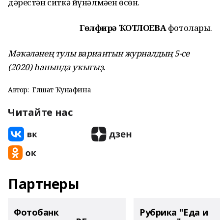
дәрестән ситкә йүнәлмәһен өсөн.
Гөлфирә ҠОТЛОЕВА
фотолары.
Мәҡәләнең тулы вариантын журналдың 5-се
(2020) һанында уҡығыҙ.
Автор:
Гөлшат Ҡунафина
Читайте нас
Партнеры
Фотобанк
Рубрика "Еда и