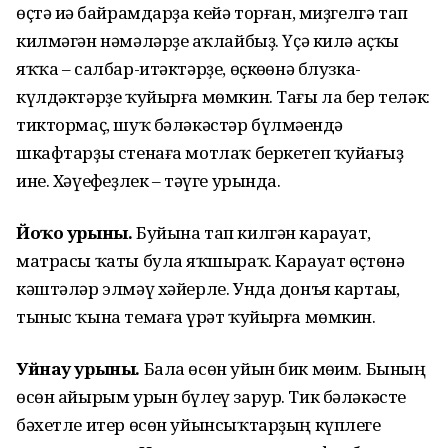
өҫтә иһә байрамдарҙа кейә торған, миҙгелгә тап
килмәгән нәмәләрҙе һаҡлайбыҙ. Үҫә килә аҫҡы
яҡҡа – салбар-итәктәрҙе, өҫкөһөнә блузка-
күлдәктәрҙе ҡуйырға мөмкин. Тағы ла бер теләк:
тиктормаҫ, шуҡ бәләкәстәр бүлмәһендә
шкафтарҙы стенаға мотлаҡ беркетеп ҡуйһағыҙ
ине. Хәүефһеҙлек – тәүге урында.
Йоҡо урыны.
Буйына тап килгән карауат,
матрасы ҡаты булһа яҡшыраҡ. Карауат өҫтөнә
кәштәләр элмәү хәйерле. Унда донъя картаһы,
тыныс ҡына темаға һүрәт ҡуйырға мөмкин.
Уйнау урыны.
Бала өсөн уйын бик мөһим. Бының
өсөн айырым урын бүлеү зарур. Тик бәләкәсте
бәхетле итер өсөн уйынсыҡтарҙың күплеге