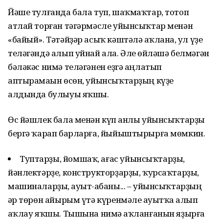
Йәше тулғанда бала туп, шаҡмаҡтар, тотоп
атлай торған тәгәрмәсле уйынсыҡтар менән
«байый». Тәтәйҙәр асыҡ кәштәлә һаҡланһа, ул үҙе
теләгәндә алып уйнай ала. Әле һөйләшә белмәгән
бәләкәс нимә теләгәнен һеҙгә аңлатып
аптырамаһын өсөн, уйынсыҡтарҙың күҙе
алдында булыуы яҡшы.
Өс йәшлек бала менән күп һанлы уйынсыҡтарҙы
бергә ҡарап барларға, йыйыштырырға мөмкин.
Туптарҙы, йомшаҡ, ағас уйынсыҡтарҙы,
йәнлектәрҙе, конструкторҙарҙы, ҡурсаҡтарҙы,
машиналарҙы, һауыт-һабаны... – уйынсыҡтарҙың
һәр төрөн айырым үтә күренмәле һауытҡа һалып
һаҡлау яҡшы. Тышына нимә һаҡланғанын яҙырға