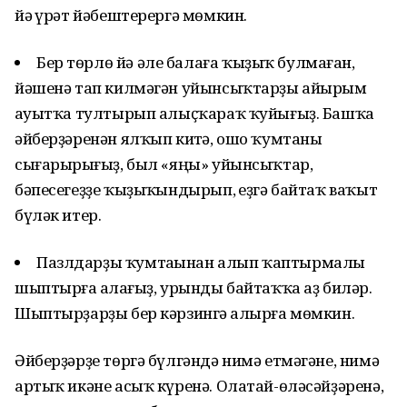
йә һүрәт йәбештерергә мөмкин.
Бер төрлө йә әле балаға ҡыҙыҡ булмаған,
йәшенә тап килмәгән уйынсыҡтарҙы айырым
һауытҡа тултырып алыҫҡараҡ ҡуйығыҙ. Башҡа
әйберҙәренән ялҡып китһә, ошо ҡумтаны
сығарырһығыҙ, был «яңы» уйынсыҡтар,
бәпесегеҙҙе ҡыҙыҡһындырып, һеҙгә байтаҡ ваҡыт
бүләк итер.
Пазлдарҙы ҡумтаһынан алып ҡаптырмалы
шыптырға һалһағыҙ, урынды байтаҡҡа аҙ биләр.
Шыптырҙарҙы бер кәрзингә һалырға мөмкин.
Әйберҙәрҙе төргә бүлгәндә нимә етмәгәне, нимә
артыҡ икәне асыҡ күренә. Олатай-өләсәйҙәренә,