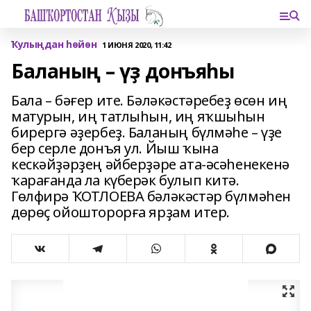
Ҡулыңдан һөйөн
1 ИЮНЯ 2020, 11:42
Баланың – үҙ донъяһы
Бала – бәғер ите. Бәләкәстәребеҙ өсөн иң
матурын, иң татлыһын, иң яҡшыһын
бирергә әҙербеҙ. Баланың бүлмәһе – үҙе
бер серле донъя ул. Йыш ҡына
кескәйҙәрҙең әйберҙәре ата-әсәһенекенә
ҡарағанда ла күберәк булып китә.
Гөлфирә ҠОТЛОЕВА бәләкәстәр бүлмәһен
дөрөҫ ойошторорға ярҙам итер.