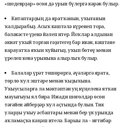
«шедеврҙар» өсөн дә урын бүлергә кәрәк булыр.
Китаптарҙың да яратҡанын, уҡығанын
ҡалдырабыҙ. Асыҡ кәштәлә күренеп торһа,
бәләкәсте үҙенә йәлеп итер. Йоҡлар алдынан
әкиәт уҡый торған ғәҙәтегеҙ бар икән, кәштәне
карауатҡа яҡын ҡуйығыҙ, уҡып бөтөү менән
үрелеп кенә урынына һалырлыҡ булыр.
Балалар һүрәт төшөрөргә, әүәләргә ярата,
төрлө ҡул эштәре менән ҡыҙыҡһына.
Уҡыусыларға ла мәктәптән һуң күңеленә ятҡан
мауығыуы ял бирә. Ижади шөғөлдәр өсөн
тәғәйен әйберҙәр ҡул аҫтында булһын. Тик
уларҙы уҡыу әсбаптары менән бер үк урында
һаҡламаҫҡа кәңәш ителә. Барыһы ла – иғтибар