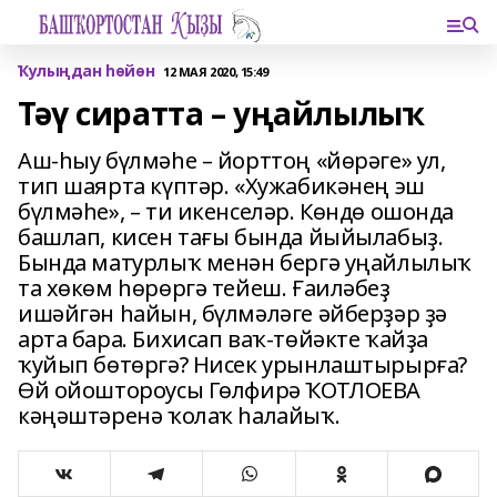
Ҡулыңдан һөйөн
12 МАЯ 2020, 15:49
Тәү сиратта – уңайлылыҡ
Аш-һыу бүлмәһе – йорттоң «йөрәге» ул,
тип шаярта күптәр. «Хужабикәнең эш
бүлмәһе», – ти икенселәр. Көндө ошонда
башлап, кисен тағы бында йыйылабыҙ.
Бында матурлыҡ менән бергә уңайлылыҡ
та хөкөм һөрөргә тейеш. Ғаиләбеҙ
ишәйгән һайын, бүлмәләге әйберҙәр ҙә
арта бара. Бихисап ваҡ-төйәкте ҡайҙа
ҡуйып бөтөргә? Нисек урынлаштырырға?
Өй ойоштороусы Гөлфирә ҠОТЛОЕВА
кәңәштәренә ҡолаҡ һалайыҡ.