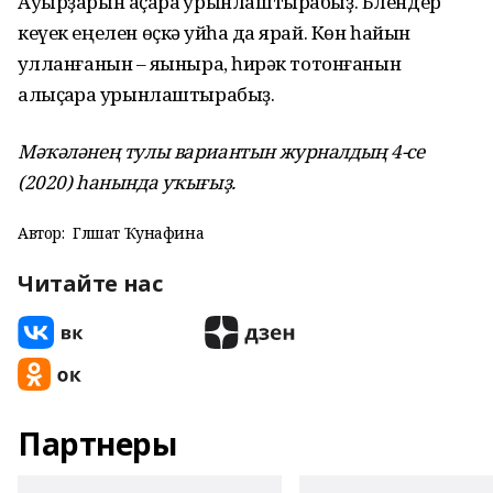
Ауырҙарын аҫҡараҡ урынлаштырабыҙ. Блендер
кеүек еңелен өҫкә ҡуйһаҡ да ярай. Көн һайын
ҡулланғанын – яҡыныраҡ, һирәк тотонғанын
алыҫҡараҡ урынлаштырабыҙ.
Мәҡәләнең тулы вариантын журналдың 4-се
(2020) һанында уҡығыҙ.
Автор:
Гөлшат Ҡунафина
Читайте нас
Партнеры