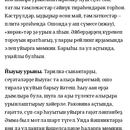
татлы тәмлекәстәр сәйнүк тирәһендәрәк торһон.
Кәстрүлдәр, ҡыҙҙырыр өсөн май, тәмләткестәр –
плитә эргәһендә. Ошонда уҡ аш сүмесе (ижау),
«көрәк»тәр ҙә урын алһын. Әйберҙәрҙең күренеп
тороуын яратһағыҙ, уларҙы рейлинг ярҙамында
элеп ҡуйырға мөмкин. Барыһы ла ҡул аҫтында,
уңайлы булһын.
Йыуыу урыны.
Тәрилкә-сынаяҡтарҙы,
сеүәтәләрҙе йыуғас та алыҫҡа йөрөтмәй, ошо
тирәлә үк ҡуйып барыу йәтеш. Һыу аҡҡан ерҙә
дымлыраҡ була, шуға ла аҙыҡ-түлекте алыҫыраҡ
урынлаштырыу хәйерле. Раковина аҫтында,
ғәҙәттә, сүп-сар һауытын ҡуйырға ғәҙәтләнгәнбеҙ.
Әммә был мотлаҡ шарт түгел. Унда йәшниктәрҙә
көн дә ҡулланған йәшелсәләрҙе һаҡларға мөмкин.