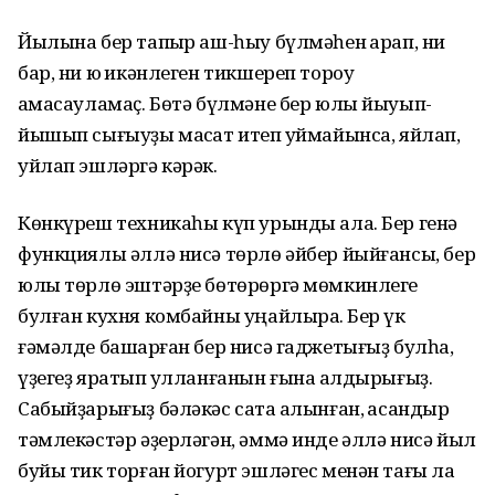
Йылына бер тапҡыр аш-һыу бүлмәһен ҡарап, ни
бар, ни юҡ икәнлеген тикшереп тороу
ҡамасауламаҫ. Бөтә бүлмәне бер юлы йыуып-
йышып сығыуҙы маҡсат итеп ҡуймайынса, яйлап,
уйлап эшләргә кәрәк.
Көнкүреш техникаһы күп урынды ала. Бер генә
функциялы әллә нисә төрлө әйбер йыйғансы, бер
юлы төрлө эштәрҙе бөтөрөргә мөмкинлеге
булған кухня комбайны уңайлыраҡ. Бер үк
ғәмәлде башҡарған бер нисә гаджетығыҙ булһа,
үҙегеҙ яратып ҡулланғанын ғына ҡалдырығыҙ.
Сабыйҙарығыҙ бәләкәс саҡта алынған, ҡасандыр
тәмлекәстәр әҙерләгән, әммә инде әллә нисә йыл
буйы тик торған йогурт эшләгес менән тағы ла