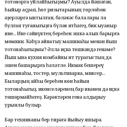
тотонорға уйлайһығыҙмы? Ауылда йәшәгән,
һыйыр аҫрап, һөт ризыҡтарының төрлөһөн
әҙерләргә ынтылған, бәләкәс балалары ла
булған туғанығыҙға бүләк итһәгеҙ, бик ҡыуаныр
ине... Ике сәйнүктең береһен эшкә алып барырға
мөмкин. Ҡәһүә ҡайнатыу машинаһы менән йыш
тотонаһығыҙмы? Әллә иҫкә төшкәндә генәме?
Йыш ҡына кухня комбайны ит турағыстың да
эшен башҡарырға һәләтле. Икмәк бешереү
машинаһы, тостер, мультиварка, миксер...
Быларҙың ҡайһы береһен көн һайын
тотонаһығыҙ, икенселәренең бар икәнен дә иҫкә
төшөрмәйһегеҙ. Кәрәктәрен генә ҡалдырыу
урынлы булыр.
Бар техниканы бер тирәгә йыйыу яҡшыраҡ.