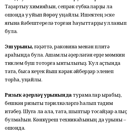
Таҙартыу химияһын, сепрәк-губкаларҙы ла
ошонда уҡ ҡуйып йөрөү уңайлы. Ишектең эске
яғына йәбештерелә торған һауыттарҙы ҡулланып
була.
Эш урыны,
ғәҙәттә, раковина менән плитә
араһында була. Ашамлыҡ әҙерләгән ерҙе мөмкин
тиклем буш тоторға ынтылығыҙ. Ҡул аҫтында
таҡта, бысаҡ кеүек йыш кәрәк әйберҙәр эленеп
торһа, уңайлы.
Ризыҡ әҙерләү урынында
турамалар ҡырҡабыҙ,
бешкән ризыҡты тәрилкәләргә һалып тәҡдим
итәбеҙ. Шуға ла ҡалаҡ, таҡта, шыптыр тоҡсайҙар алыҫ
булмаһын. Көнкүреш техникаһының да урыны –
ошонда.