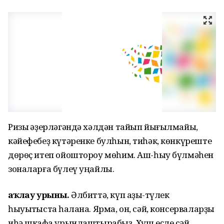
Ризыҡ әҙерләгәндә хәлдән тайып йығылмайыҡ,
кәйефебеҙ күтәренке булһын, тиһәк, көнкүреште
дөрөҫ итеп ойоштороу мөһим. Аш-һыу бүлмәһен
зоналарға бүлеү уңайлы.
Һаҡлау урыны.
Әлбиттә, күп аҙыҡ-түлек
һыуытҡыста һаҡлана. Ярма, он, сәй, консерваларҙы
иһә шкафҡа урынлаштырабыҙ. Хуш еҫле сәй,