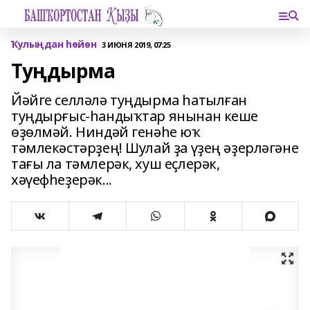
Ҡулыңдан һөйөн
3 ИЮНЯ 2019, 07:25
Туңдырма
Йәйге селләлә туңдырма һатылған
туңдырғыс-һандыҡтар янынан кеше
өҙөлмәй. Ниндәй генәһе юҡ
тәмлекәстәрҙең! Шулай ҙа үҙең әҙерләгәне
тағы ла тәмлерәк, хуш еҫлерәк,
хәүефһеҙерәк...