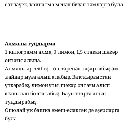
сәтләүек, ҡайнатма менән биҙәп тәмләргә була.
Алмалы туңдырма
1 килограмм алма, 3 лимон, 1,5 стакан шәкәр
онтағы алына.
Алманы әрсейбеҙ, төштәренән таҙартабыҙ һәм
ҡайнар һыуға һалып алабыҙ. Ваҡ ҡырғыстан
үткәрәбеҙ, лимон һуты, шәкәр онтағы һалып
яҡшылап болғатабыҙ. Һауыттарға һалып
туңдырабыҙ.
Ошолай уҡ башҡа емеш-еләктән дә әҙерләргә
була.