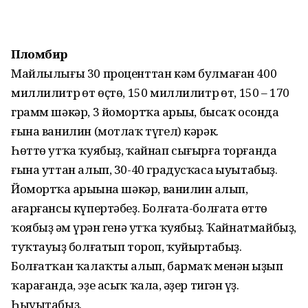
Пломбир
Майлылығы 30 проценттан кәм булмаған 400
миллилитр һөт өҫтө, 150 миллилитр һөт, 150 – 170
грамм шәкәр, 3 йомортҡа һарыһы, бысаҡ осонда
ғына ванилин (мотлаҡ түгел) кәрәк.
Һөттө утҡа ҡуябыҙ, ҡайнап сығырға торғанда
ғына уттан алып, 30-40 градусҡаса һыуытабыҙ.
Йомортҡа һары­һына шәкәр, ванилин һалып,
ағарғансы күпертәбеҙ. Болғата-болғата һөттө
ҡоябыҙ һәм һүрән генә утҡа ҡуябыҙ. Ҡайнатмайбыҙ,
туҡтауһыҙ болғатып тороп, ҡуйыртабыҙ.
Болғатҡан ҡа­лаҡты алып, бармаҡ менән һыҙып
ҡарағанда, эҙе асыҡ ҡалһа, әҙер тигән һүҙ.
Һыуытабыҙ.