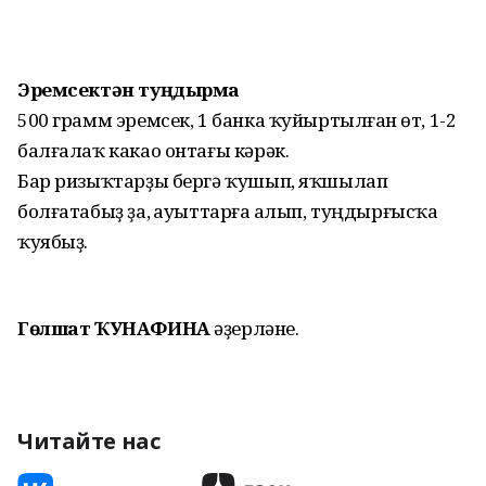
Эремсектән туңдырма
500 грамм эремсек, 1 банка ҡуйыртылған һөт, 1-2
балғалаҡ какао онтағы кәрәк.
Бар ризыҡтарҙы бергә ҡушып, яҡшылап
болғатабыҙ ҙа, һауыттарға һалып, туңдырғысҡа
ҡуябыҙ.
Гөлшат ҠУНАФИНА
әҙерләне.
Читайте нас