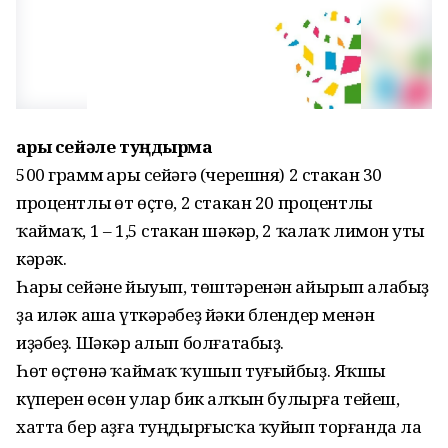
Һары сейәле туңдырма
500 грамм һары сейәгә (черешня) 2 стакан 30
процентлы һөт өҫтө, 2 стакан 20 процентлы
ҡаймаҡ, 1 – 1,5 стакан шәкәр, 2 ҡалаҡ лимон һуты
кәрәк.
Һары сейәне йыуып, төштәренән айырып алабыҙ
ҙа иләк аша үткәрәбеҙ йәки блендер менән
иҙәбеҙ. Шәкәр һалып болғатабыҙ.
Һөт өҫтөнә ҡаймаҡ ҡушып туғыйбыҙ. Яҡшы
күперһен өсөн улар бик һалҡын булырға тейеш,
хатта бер аҙға туңдырғысҡа ҡуйып торғанда ла