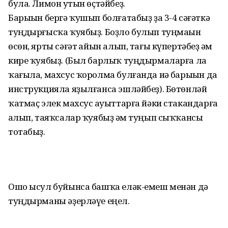
була. Лимон һутын өҫтәйбеҙ.
Барыһын бергә ҡушып болғатабыҙ ҙа 3-4 сәғәткә
туңдырғысҡа ҡуябыҙ. Боҙло булып туңмаһын
өсөн, ярты сәғәт һайын алып, тағы күпертәбеҙ һәм
кире ҡуябыҙ. (Был барлыҡ туңдырмаларға ла
ҡағыла, махсус ҡоролма булғанда иһә барыһын да
инструкцияла яҙылғанса эшләйбеҙ). Бөтөнләй
ҡатмаҫ элек махсус һауыттарға йәки стакандарға
һалып, таяҡсалар ҡуябыҙ һәм туңып сыҡҡансы
тотабыҙ.
Ошо ысул буйынса башҡа еләк-емеш менән дә
туңдырманы әҙерләүе еңел.