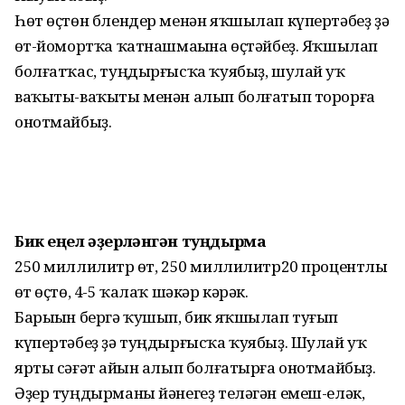
Һөт өҫтөн блендер менән яҡшылап күпертәбеҙ ҙә
һөт-йомортҡа ҡатнашмаһына өҫтәйбеҙ. Яҡшылап
бол­ғатҡас, туңдырғысҡа ҡуябыҙ, шулай уҡ
ваҡыты-ваҡыты менән алып болғатып торорға
онотмайбыҙ.
Бик еңел әҙерләнгән туңдырма
250 миллилитр һөт, 250 миллилитр20 процентлы
һөт өҫтө, 4-5 ҡалаҡ шәкәр кәрәк.
Барыһын бергә ҡушып, бик яҡшылап туғып
күпертәбеҙ ҙә туңдырғысҡа ҡуябыҙ. Шулай уҡ
ярты сәғәт һайын алып болғатырға онотмайбыҙ.
Әҙер туңдырманы йәнегеҙ теләгән емеш-еләк,