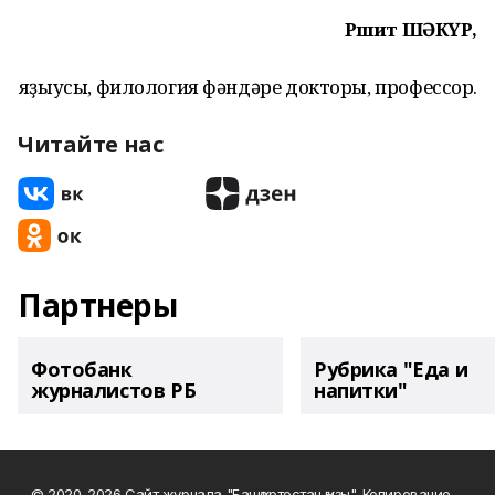
Рәшит ШӘКҮР,
яҙыусы, филология фәндәре докторы, профессор.
Читайте нас
Партнеры
Фотобанк
Рубрика "Еда и
журналистов РБ
напитки"
© 2020-2026 Сайт журнала "Башҡортостан ҡыҙы". Копирование