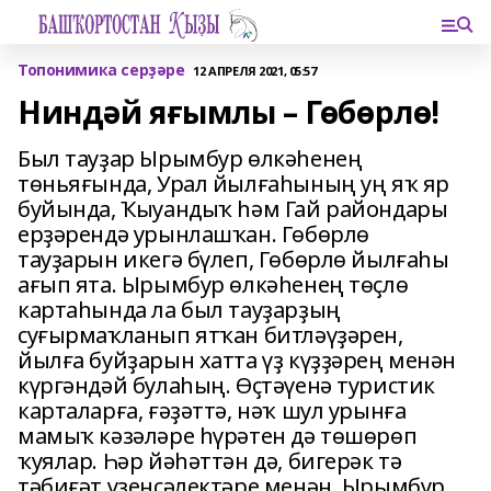
Топонимика серҙәре
12 АПРЕЛЯ 2021, 05:57
Ниндәй яғымлы – Гөбөрлө!
Был тауҙар Ырымбур өлкәһенең
төньяғында, Урал йылғаһының уң яҡ яр
буйында, Ҡыуандыҡ һәм Гай райондары
ерҙәрендә урынлашҡан. Гөбөрлө
тауҙарын икегә бүлеп, Гөбөрлө йылғаһы
ағып ята. Ырымбур өлкәһенең төҫлө
картаһында ла был тауҙарҙың
суғырмаҡланып ятҡан битләүҙәрен,
йылға буйҙарын хатта үҙ күҙҙәрең менән
күргәндәй булаһың. Өҫтәүенә туристик
карталарға, ғәҙәттә, нәҡ шул урынға
мамыҡ кәзәләре һүрәтен дә төшөрөп
ҡуялар. Һәр йәһәттән дә, бигерәк тә
тәбиғәт үҙенсәлектәре менән, Ырымбур