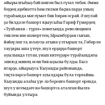
айырылғыһыҙ бәйләнгән был гүзәл төбәк. Әммә
беҙҙең әҙәбиәттә һәм ғилми баҫмаларҙа уның
тураһында мәғлүмәт бик һирәк осрай. Ә шулай
ҙа билдәле башҡорт яҙыусыһы Ғариф Ғүмәрҙең
«Тупһанан – түргә» повесында, революцияға
тиклем ике шәкерттең, Ырымбурҙан сығып,
йәйәүләп тә, юлаусы атына ул­тырып та, Гөбөрлө
тауҙары аша үтеүе, шул ерҙәрҙә башҡорт
ауылында туҡтап, ҡунып китеүҙәре тураһындағы
эпизод минең өсөн бик ҡыҙыҡлы булды. Был
яҡтарҙа, айырыуса Ҡыуандыҡ районында,
тиҫтәләрсә башҡорт ауылдары була торғайны.
Ҡыуандыҡ ҡалаһы үҙе лә боронғо башҡорт ерендә,
шул уҡ исемдәге нәҡ башҡортса аталған йылға
буйында ултыра.