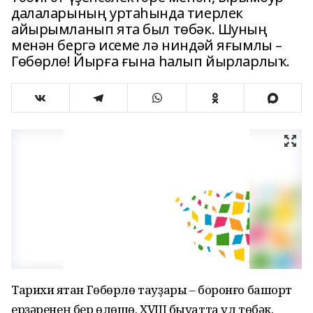
далаларының уртаһында тиерлек
айырымланып ята был төбәк. Шуның
менән бергә исеме лә ниндәй яғымлы –
Гөбөрлө! Йырға ғына һалып йырларлыҡ.
Тарихи яҡтан Гөбөрлө тауҙары – боронғо башҡорт
ерҙәренең бер өлөшө. XVIII быуатта ул төбәк,