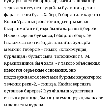
буйҙары элек гөбөрлөләр, йәғни ташбаҡалар
тереклек итеү өсөн уңайлы бул­ғандыр, тип
фараз итергә була. Хәйер, Гөбөрлө әле хәҙер ҙә –
Көньяҡ Уралдың сәнәғәт ҡал­дыҡтары менән
бысранмаған иң таҙа йылғаларының береһе.
Икенсе версия буйынса, Гөбөрлө гөбөрләү
(«клокотать») тигәндән алынған булырға
мөмкин. Гөбөрлө – тимәк, «клокочущая,
бурлящая» булып сыға. Топонимист С. М.
Красильников был хаҡта: «У такого объяснения
имеются серьезные основания, оно
подтверждается местами бурным характером
течения реки»2, – тип яҙа. Ҡайһы версияға
өҫтөнлөк бирергә? Һүҙ яһалыш күҙлегенән
сығып ҡарағанда, был аңлатмаларҙың икенсеһе
ышаныслы күренә.