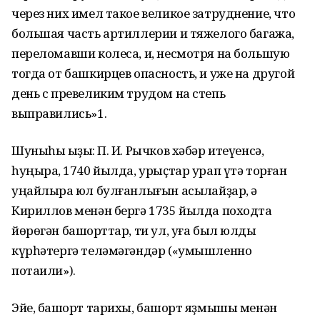
через них имел такое великое затруднение, что
большая часть артиллерии и тяжелого багажа,
переломавши колеса, и, несмотря на большую
тогда от башкирцев опасность, и уже на другой
день с превеликим трудом на степь
выправились»1.
Шуныһы ҡыҙыҡ: П. И. Рычков хәбәр итеүенсә,
һуңыраҡ, 1740 йылда, урыҫтар урап үтә торған
уңайлыраҡ юл булғанлығын асыҡлайҙар, ә
Кириллов менән бергә 1735 йылда походта
йөрөгән башҡорттар, ти ул, уға был юлды
күрһәтергә теләмәгәндәр («умышленно
потаили»).
Эйе, башҡорт тарихы, башҡорт яҙмышы менән