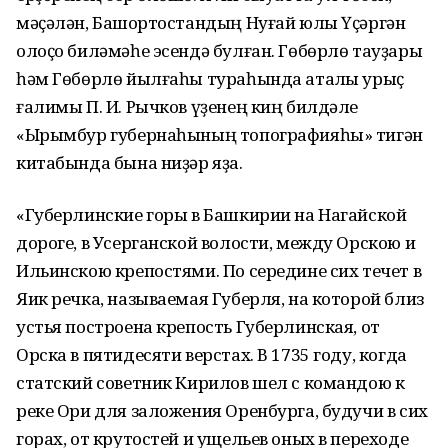
мәҫәлән, Башҡортостандың Нуғай юлы Үҫәргән
олоҫо биләмәһе эсендә булған. Гөбөрлө тауҙары
һәм Гөбөрлө йылғаһы тураһында атаҡлы урыҫ
ғалимы П. И. Рычков үҙенең киң билдәле
«Ырымбур губернаһының топографияһы» тигән
китабында бына ниҙәр яҙа.
«Губерлинские горы в Башкирии на Нагайской
дороге, в Усерганской волости, между Орскою и
Ильинскою крепостями. По середине сих течет в
Яик речка, называемая Губерля, на которой близ
устья построена крепость Губерлинская, от
Орска в пятидесяти верстах. В 1735 году, когда
статский советник Кирилов шел с командою к
реке Ори для заложения Оренбурга, будучи в сих
горах, от крутостей и ущельев оных в переходе