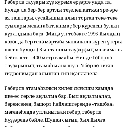
Гөбөрлө тауҙары күҙ күреме ерҙәргә уңда ла,
һулда ла бер-бер артлы теҙелеп киткән эре-эре
ҡая таштары, сусайышып ҡалҡып торған текә-текә
суҡылары менән ҡабатланмаҫ бер күренеш булып
күҙ алдына баҫа. (Миңә ул төбәкте 1995 йылдың
көҙөндә бер генә мәртәбә машинала күреп үтергә
насип булды.) Был ташлы тауҙарҙың максималь
бейеклеге – 400 метр самаһы. Ә инде Гөбөрлө
тауҙарының атамаһы ана шул Гөбөрлө тигән
гидронимдан алынған тип иҫәпләнелә.
Гөбөрлө атамаһының килеп сығышы хаҡында
ике-өс төрлө аңлатма бар. Был аңлатмалар,
беренсенән, башҡорт һөйләштәрендә «ташбаҡа»
мәғәнәһендә ҡулланылған гөбөр, гөбөрлө
һүҙҙәренә бәйле. Шунан сығып, был йылға