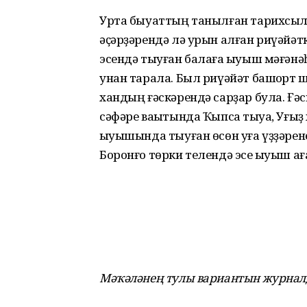
Урта быуаттың танылған тарихсыл
әҫәрҙәрендә лә урын алған риүәйәтк
эсендә тыуған балаға ҡыуыш мәғәнәһ
унан тарала. Был риүәйәт башҡорт 
хандың ғәскәрендә сарҙар була. Ғәс
сәфәре ваҡытында Ҡыпсаҡ тыуа, Уғыҙ 
ҡыуышында тыуған өсөн уға үҙҙәрене
Боронғо төрки телендә эсе ҡыуыш ағасҡ
Мәҡәләнең тулы вариантын журналд