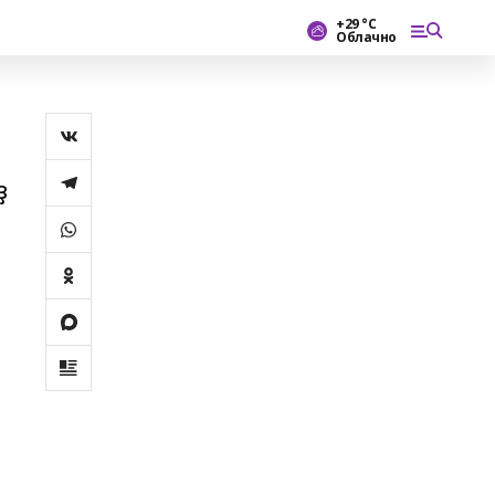
+29 °С
Облачно
ҙ