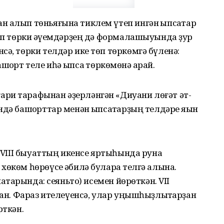
 алып төньяғына тиклем үтеп ингән ҡыпсаҡтар
күп төрки ҡәүемдәрҙең дә формалашыуында ҙур
сә, төрки телдәр ике төп төркөмгә бүленә:
ашҡорт теле иһә ҡыпсаҡ төркөмөнә ҡарай.
ри тарафынан әҙерләнгән «Диуани лөғәт әт-
дә башҡорттар менән ҡыпсаҡтарҙың телдәре яҡын
н VIII быуаттың икенсе яртыһында руна
өкөм һөрөүсе ҡәбилә булараҡ телгә алына.
наҡтарында: сеяньто) исемен йөрөткән. VII
лған. Фараз ителеүенсә, улар уңышһыҙлыҡтарҙан
рткән.