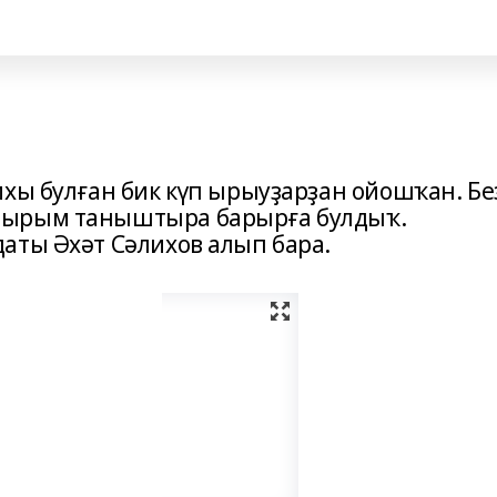
ихы булған бик күп ырыуҙарҙан ойошҡан. Бе
йырым таныштыра барырға булдыҡ.
аты Әхәт Сәлихов алып бара.