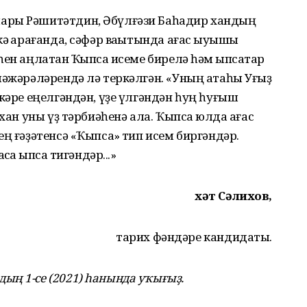
ары Рәшитәтдин, Әбүлғәзи Баһадир хандың
ә ҡарағанда, сәфәр ваҡытында ағас ҡыуышы
ен аңлатҡан Ҡыпсаҡ исеме бирелә һәм ҡыпсаҡтар
шәжәрәләрендә лә теркәлгән. «Уның атаһы Уғыҙ
кәре еңелгәндән, үҙе үлгәндән һуң һуғыш
хан уны үҙ тәрбиәһенә ала. Ҡыпсаҡ юлда ағас
ң ғәҙәтенсә «Ҡыпсаҡ» тип исем биргәндәр.
а ҡыпсаҡ тигәндәр...»
Әхәт Сәлихов,
тарих фәндәре кандидаты.
ың 1-се (2021) һанында уҡығыҙ.