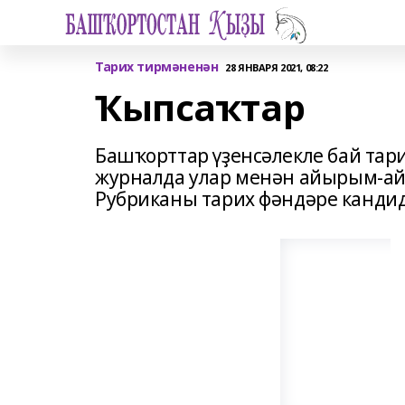
Тарих тирмәненән
28 ЯНВАРЯ 2021, 08:22
Ҡыпсаҡтар
Башҡорттар үҙенсәлекле бай тар
журналда улар менән айырым-а
Рубриканы тарих фәндәре кандид