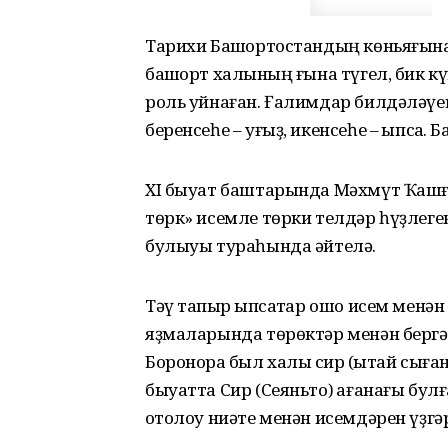
Тарихи Башҡортостандың көньяғынан
башҡорт халҡының ғына түгел, бик 
роль уйнаған. Ғалимдар билдәләүен
беренсеһе – уғыҙ, икенсеһе – ҡыпсаҡ. Б
XI быуат баштарында Мәхмүт Ҡашға
төрк» исемле төрки телдәр һүҙлеген
булыуы тураһында әйтелә.
Тәү тапҡыр ҡыпсаҡтар ошо исем менә
яҙмаларында төрөктәр менән бергә х
Боронораҡ был халыҡ сир (ҡытай сыға
быуатта Сир (Сеяньто) ҡағанағы бу
ҡотолоу ниәте менән исемдәрен үҙгә