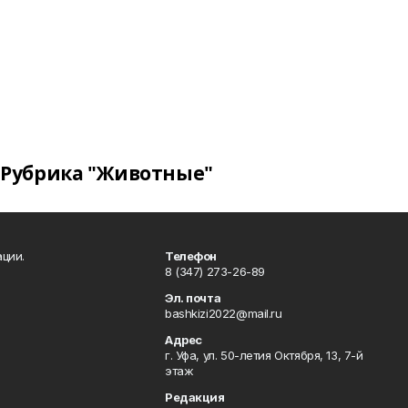
Рубрика "Животные"
ции.
Телефон
8 (347) 273-26-89
Эл. почта
bashkizi2022@mail.ru
Адрес
г. Уфа, ул. 50-летия Октября, 13, 7-й
этаж
Редакция