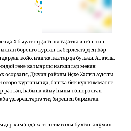
ендә X быуаттарҙа ғына ғәҙәткә ингән, тип
былған боронғо ҡурған-ҡәберлектәрҙең һәр
дарҙан ҡойолған ҡалаҡтар ҙа булған. Атаҡлы
индәй генә ҡатмарлы нағыштар менән
аҡ осорҙағы, Дыуан районы Иҫке Хәлил ауылы
и осоро ҡурғанында, башҡа бик күп ҡиммәтле
ер рәттән, һабына айыу һыны төшөрөлгән
аба үҙгәрештәргә тиҙ бирешеп бармаған
мдер кимәлдә хатта символы булған әлүмин