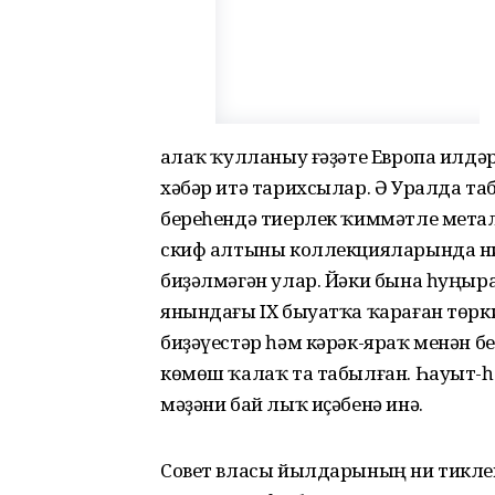
Ҡалаҡ ҡулланыу ғәҙәте Европа илдәр
хәбәр итә тарихсылар. Ә Уралда та
береһендә тиерлек ҡиммәтле метал
скиф алтыны коллекцияларында н
биҙәлмәгән улар. Йәки бына һуңыр
янындағы IX быуатҡа ҡараған төрк
биҙәүестәр һәм кәрәк-яраҡ менән б
көмөш ҡалаҡ та табылған. Һауыт-һ
мәҙәни бай лыҡ иҫәбенә инә.
Совет власы йылдарының ни тикле