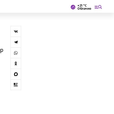
+21 °С
Облачно
ар