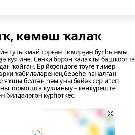
аҡ, көмөш ҡалаҡ
 йә тутыҡмай торған тимерҙән булһынмы,
ҙә ҡуя ине. Сөнки борон ҡалаҡты башҡортт
ан ҡойған. Ер йөҙөндәге тәүге тимер
өрки ҡәбиләләренең береһе һаналған
е яҡшы белгән һәм уны бөйөк сер итеп
уны тормошта ҡулланыу – көнкүреште
н билдәләгән күрһәткес.