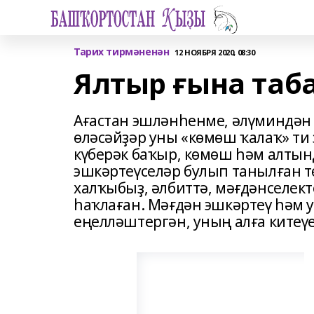
Тарих тирмәненән
12 НОЯБРЯ 2020, 08:30
Ялтыр ғына таб
Ағастан эшләнһенме, әлүминдән
өләсәйҙәр уны «көмөш ҡалаҡ» ти 
күберәк баҡыр, көмөш һәм алтынд
эшкәртеүселәр булып танылған т
халҡыбыҙ, әлбиттә, мәғдәнселект
һаҡлаған. Мәғдән эшкәртеү һәм 
еңелләштергән, уның алға китеүе