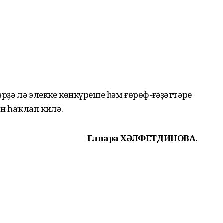
тәрҙә лә элекке көнкүреше һәм ғөрөф-ғәҙәттәре
н һаҡлап килә.
Гөлнара ХӘЛФЕТДИНОВА.