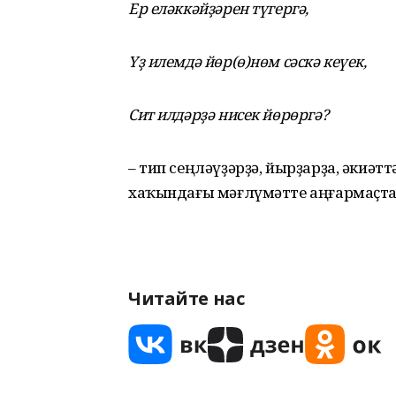
Ер еләккәйҙәрен түгергә,
Үҙ илемдә йөр(ө)нөм сәскә кеүек,
Сит илдәрҙә нисек йөрөргә?
– тип сеңләүҙәрҙә, йырҙарҙа, әкиәт
хаҡындағы мәғлүмәтте аңғармаҫта
Читайте нас