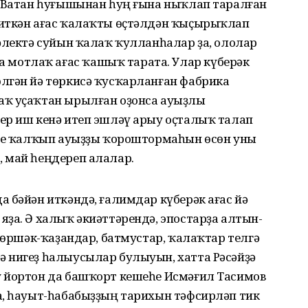
к Ватан һуғышынан һуң ғына ныҡлап таралған
 иткән ағас ҡалаҡты өҫтәлдән ҡыҫырыҡлап
әлектә суйын ҡалаҡ ҡулланһалар ҙа, ололар
мотлаҡ ағас ҡашыҡ тарата. Улар күберәк
лгән йә төркисә ҡусҡарланған фабрика
аҡ уҫаҡтан ырылған оҙонса ауыҙлы
ер иш кенә итеп эшләү арыу оҫталыҡ талап
үҙе ҡалҡып ауыҙҙы ҡороштормаһын өсөн уны
 май һеңдереп алалар.
 бәйән иткәндә, ғалимдар күберәк ағас йә
ҙа. Ә халыҡ әкиәттәрендә, эпостарҙа алтын-
 көршәк-ҡаҙандар, батмустар, ҡалаҡтар телгә
 нигеҙ һалыусылар булыуын, хатта Рәсәйҙә
 йортон да башҡорт кешеһе Исмәғил Тасимов
а, һауыт-һабабыҙҙың тарихын тәфсирләп тик