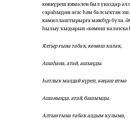
көнкүреш кимәлен был указдар әлл
сараһыҙҙан ағас һәм балсыҡтан эшл
камиллаштырырға мәжбүр була. Әм
һылыу ҡыҙҙарын «көмөш ҡалаҡҡа һ
Ялтыр ғына табаҡ, көмөш ҡалаҡ,
Ашаһана, атай, ашыңды.
Һатлыҡ малдай күреп, кәңәш итмә
Ашаныңда, атай, башымды.
Алтын ғына табаҡ алдым ҡулыма,