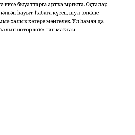
ә нисә быуаттарға артҡа ырғыта. Оҫталар
әнгән һауыт-һабаға күсеп, шул өлкәне
мә халыҡ хәтере мәңгелек. Ул һаман да
алып йоторлоҡ» тип маҡтай.