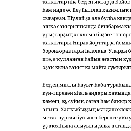
ҡалаҡтар иһә беҙҙең яҡтарҙа Бөйө
һәм инде өс йөҙ йыллап хакимлыҡ
сығарған. Шулай ҙа әле булһа көнд
ашҡа саҡырышҡанда бишбармаҡҡа 
урыҫтарҙың хохлома биҙәге төшөрө
ҡалаҡтары. Һирәк йорттарҙа йомш
боронғораҡтары һаҡлана. Уларҙы б
итә, ә ҡулланған һайын ағастың к
оҙаҡ ҡына ваҡытҡа майға сумырып,
Беҙҙең милли һауыт-һаба тураһында
күн-тиренән яһалғандары хаҡында я
көмөш, еҙ, суйын, сөгөн һәм баҡыр
алына. Халҡыбыҙҙың мәғдәнселеккә
металлургия буйынса беренсе уҡыу
үҙ аҡсаһына асыуын иҫәпкә алғанд