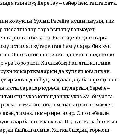
нда ғына һүҙ йөрөтөү – сәйер һәм төптө хата.
 тиң хоҡуҡлы булып Рәсәйгә ҡушылыуын, тик
р аҡ батшалар тарафынан үтәлмәүен,
н тарихтан беләбеҙ. Был ғәҙелһеҙлектәргә
у ихтилал күтәрелгән һәм уларҙа бик күп
лған. Ошо ваҡиғалар хаҡында уҡығанда ҡоро
әр үрә торорлоҡ. Халҡыбыҙ һан яғынан ғына
м рухи ҡомартҡыларын да күпләп юғалтҡан.
ҫтырылғандан һуң, мәҫәлән, аҫабалар яңынан
 ҡаты саралар күрелә, шуларҙың береһе –
йған яңы указ (ошондай уҡ указ XVI быуатта
а рөхсәт итмәгән, аҡыл менән аңлап етмәҫлек
 икән, тимәк, тимер иретәләр. Ошо сәбәпле
 мунсалар барлыҡҡа килә. Шул арҡала һалҡын
йҙәрҙән йыйып алына. Халҡыбыҙҙың тормош-