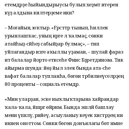
етемдәрҙе һыйындырыусы булып хеҙмәт итерен
күҙ алдына килтерҙеме икән?
– Моғайын, юҡтыр. «Ғәрәсәттәр тынып, һиллек
урынлашҡас, уның кәрәге лә ҡалмаҫ, сөнки
атайһыҙ-әсәйһеҙ сабыйҙар булмаҫ», – тип
уйлағандыр изге аҡыллы уҙаман, – шулай фараз
итә балалар йорто етәксеһе Фәнисә Бәҙрет­динова. Тик
айырма шунда: йөҙ йыл элек бында ата-әсәһе
вафат балалар тупланһа, бөгөн тәрбиәләнеүселәрҙең
80 проценты – социаль етемдәр.
«Мин уларҙан, эске ныҡлыҡтарына хайрандар
ҡала-ҡала, йәшәргә өйрәнәм. Бында эшләй башлау
менән үпкәләү, рәнйеү, асыуланыу кеүек хистәрҙең ни
икәнен оноттом. Сөнки бөгөн донъя­лағы бөтә нәмәне