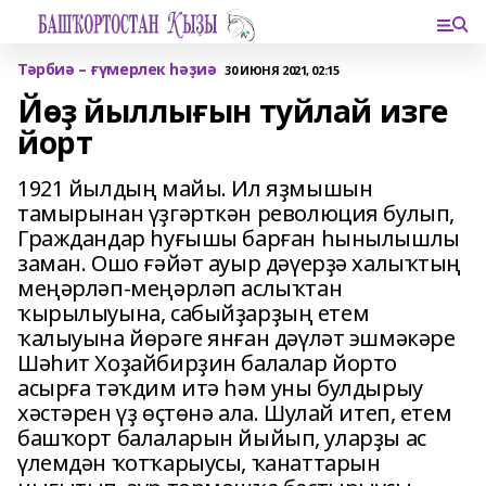
Тәрбиә – ғүмерлек һәҙиә
30 ИЮНЯ 2021, 02:15
Йөҙ йыллығын туйлай изге
йорт
1921 йылдың майы. Ил яҙмышын
тамырынан үҙгәрткән революция булып,
Граждандар һуғышы барған һынылышлы
заман. Ошо ғәйәт ауыр дәүерҙә халыҡтың
меңәрләп-меңәрләп аслыҡтан
ҡырылыуына, сабыйҙарҙың етем
ҡалыуына йөрәге янған дәүләт эшмәкәре
Шәһит Хоҙайбирҙин балалар йорто
асырға тәҡдим итә һәм уны булдырыу
хәстәрен үҙ өҫтөнә ала. Шулай итеп, етем
башҡорт балаларын йыйып, уларҙы ас
үлемдән ҡотҡарыусы, ҡанаттарын