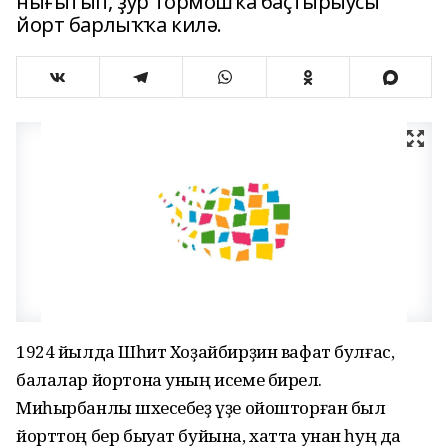
нығытып, ҙур тормошҡа баҫтырыусы
йорт барлыҡҡа килә.
1924 йылда Шәһит Хоҙайбирҙин вафат булғас,
балалар йортона уның исеме бирелә.
Миһырбанлы шәхесебеҙ үҙе ойошторған был
йорттоң бер быуат буйына, хатта унан һуң да