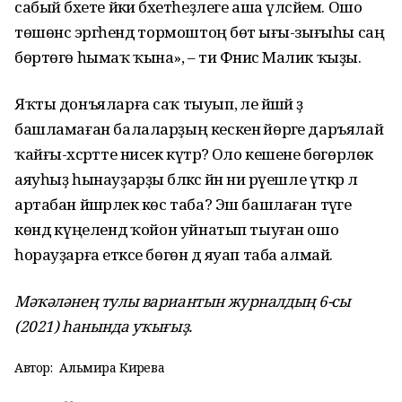
сабый бәхете йәки бәхетһеҙлеге аша үлсәйем. Ошо
төшөнсә эргәһендә тормоштоң бөтә ығы-зығыһы саң
бөртөгө һымаҡ ҡына», – ти Фәнисә Малик ҡыҙы.
Яҡты донъяларға саҡ тыуып, әле йәшәй ҙә
башламаған балаларҙың кескенә йөрәге даръялай
ҡайғы-хәс­рәтте нисек күтәрә? Оло кешене бөгөрлөк
аяуһыҙ һынауҙарҙы бәләкәс йән ни рәүешле үткәрә лә
артабан йәшәрлек көс таба? Эш башлаған тәүге
көндә күңелендә ҡойон уйнатып тыуған ошо
һорауҙарға етәксе бөгөн дә яуап таба алмай.
Мәҡәләнең тулы вариантын журналдың 6-сы
(2021) һанында уҡығыҙ.
Автор:
Альмира Кирәева