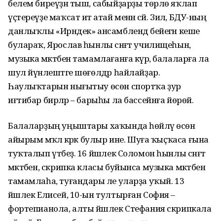
белем биреүҙән тыш, сабыйҙарҙы төрлө яҡлап
үҫтереүҙе маҡсат итә атай менән әсәй. Зилә, БДУ-ның
данлыҡлы «Ирәндек» ансамблендә бейегән кеше
булараҡ, Ярослав һынлы сәнғәт училищеһын,
музыка мәктәбен тамамлағанға күрә, балаларға ла
шул йүнәлештәге шөғөлдәр һайлайҙар.
Һаулыҡтарын нығытыу өсөн спортҡа ҙур
иғтибар бирәләр – барыһы ла бассейнға йөрөй.
Балаларҙың уңыштары хаҡында һөйләү өсөн
айырым мәҡәлә кәрәк булыр ине. Шуға ҡыҫҡаса ғына
туҡталып үтәбеҙ. 16 йәшлек Соломон һынлы сәнғәт
мәктәбен, скрипка класы буйынса музыка мәктәбен
тамамлаһа, туғандары әле уларҙа уҡый. 13
йәшлек Елисей, 10-ын тултырған София –
фортепианола, алты йәшлек Стефания скрипкала