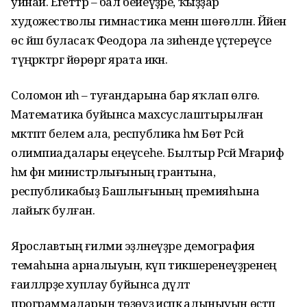
уйнай. Егеттәр – бал бейеүҙәре, ҡыҙҙар
художестволы гимнастика менән шөғөлләнә. Йәйен
өс йәш буласаҡ Феодора ла зиһенде үҫтереүсе
түңәрәктәргә йөрөргә ярата икән.
Соломон иһә – туғандарына бар яҡлап өлгө.
Математика буйынса махсуслаштырылған
мәктәптә белем ала, республика һәм Бөтә Рәсәй
олимпиадалары еңеүсеһе. Былтыр Рәсәй Мәғариф
һәм фән министрлығының грантына,
республикабыҙ Башлығының премияһына
лайыҡ булған.
Ярославтың ғилми эҙләнеүҙәре демография
темаһына арналыуын, күп тикшеренеүҙәренең
ғаиләләрҙе хуплау буйынса дәүләт
программаларын төҙөүҙә иҫәпкә алыныуын өҫтәп