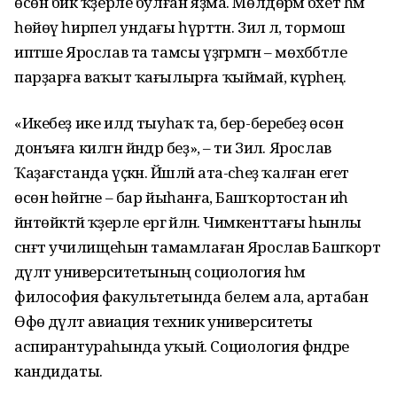
өсөн бик ҡәҙерле булған яҙма. Мөлдөрәмә бәхет һәм
һөйөү һирпелә ундағы һүрәттән. Зилә лә, тормош
иптәше Ярослав та тамсы үҙгәрмәгән – мөхәббәтле
парҙарға ваҡыт ҡағылырға ҡыймай, күрәһең.
«Икебеҙ ике илдә тыуһаҡ та, бер-беребеҙ өсөн
донъяға килгән йәндәр беҙ», – ти Зилә. Ярослав
Ҡаҙағстанда үҫкән. Йәшләй ата-әсәһеҙ ҡалған егет
өсөн һөйгәне – бар йыһанға, Башҡортостан иһә
йәнтөйәктәй ҡәҙерле ергә әйләнә. Чимкенттағы һынлы
сәнғәт училищеһын тамамлаған Ярослав Башҡорт
дәүләт университетының социология һәм
философия факультетында белем ала, артабан
Өфө дәүләт авиация техник университеты
аспирантураһында уҡый. Социология фәндәре
кандидаты.