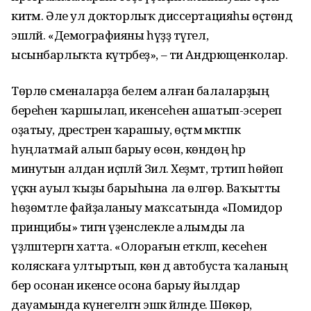
китәм. Әле ул докторлыҡ диссерта­цияһы өҫтөндә
эшләй. «Демографияны һүҙҙә түгел,
ысынбарлыҡта күтәрәбеҙ», – ти Андрющенколар.
Төрлө сменаларҙа белем алған балаларҙың
береһен ҡаршылап, икенсеһен ашатып-эсереп
оҙатыу, дәрестәрен ҡарашыу, өҫтәмә мәктәпкә
һуңлатмай алып барыу өсөн, көндөң һәр
минутын алдан иҫәпләй Зилә. Хеҙмәт, тәртип һөйөп
үҫкән ауыл ҡыҙы барыһына ла өлгөрә. Ваҡытты
һөҙөмтәле файҙаланыу маҡсатында «Помидор
принцибы» тигән үҙенсәлекле алымды ла
үҙләштергән хатта. «Олорағын етәкләп, кесеһен
коляскаға ултыртып, көн дә автобуста ҡаланың
бер осонан икенсе осона барыу йылдар
дауамында күнегелгән эшкә әйләнде. Шөкөр,