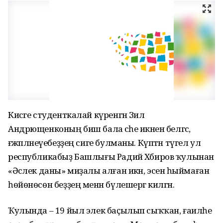
Кисәге студенткалай күренгән Зилә
Андрющенконың биш бала әсәһе икәнен белгәс,
ғәжәпләнеүебеҙҙең сиге булманы. Күптән түгел ул
республикабыҙ Башлығы Радий Хәбиров ҡулынан
«Әсәлек даны» миҙалы алған икән, эсенә һыймаған
һөйөнөсөн беҙҙең менән бүлешергә килгән.
Ҡулында – 19 йыл элек баҫылып сыҡҡан, ғаиләһе