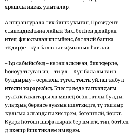
ярашлы никах уҡыталар.
Аспирантурала тик бишкә уҡыған, Президент
стипендияһына лайыҡ Зилә, бөтәһен дә хайран
итеп, фән юлынан китмәйенсә, бөтөнләй башҡа
тәҡдирҙе – күп балалы әсә яҙмышын һайлай.
– Һәр сабыйыбыҙ – көтөп алынған, бик ҡәҙерле,
һөйөүҙә тыуған йән, – ти ул. – Күп балалы ғаилә
булдырыу – осраҡлы түгел, төптән уйлап ҡабул
ителгән ҡарарыбыҙ. Бәпестәремде тапҡандағы
тулғаҡ ғазаптары ла минең өсөн татлы булды,
уларҙың беренсе ауазын ишеткәндәге, тәү тапҡыр
ҡулыма алғандағы хистәрем, бөгөнгөләй, йөрәктә.
Күкрәк һөтөнән шифалыраҡ бер нәмә юҡ, тип, бөтәһен
дә икешәр йәшкә тиклем имеҙҙем.