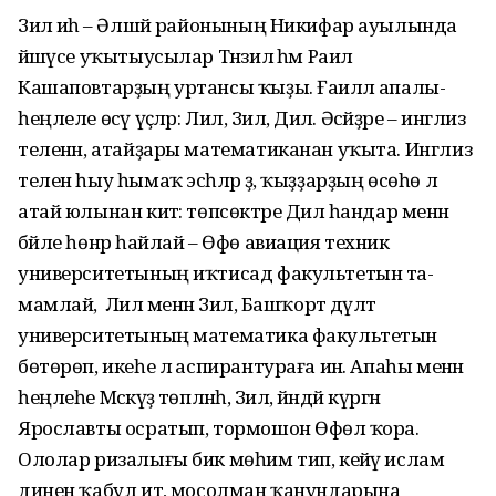
Зилә иһә – Әлшәй районының Никифар ауылында
йәшәүсе уҡытыусылар Тәнзилә һәм Раил
Кашаповтарҙың уртансы ҡыҙы. Ғаиләлә апалы-
һеңлеле өсәү үҫәләр: Лилә, Зилә, Дилә. Әсәйҙәре – инглиз
теленән, атайҙары математиканан уҡыта. Инглиз
телен һыу һымаҡ эсһәләр ҙә, ҡыҙҙарҙың өсөһө лә
атай юлынан китә: төпсөктәре Дилә һандар менән
бәйле һөнәр һайлай – Өфө авиация техник
универси­тетының иҡтисад факультетын та­
мамлай, ә Лилә менән Зилә, Башҡорт дәүләт
университетының математика факультетын
бөтөрөп, икеһе лә аспирантураға инә. Апаһы менән
һеңлеһе Мәскәүҙә төпләнһә, Зилә, йәндәй күргән
Ярославты осратып, тормошон Өфөлә ҡора.
Ололар ризалығы бик мөһим тип, кейәү ислам
динен ҡабул итә, мосолман ҡанундарына