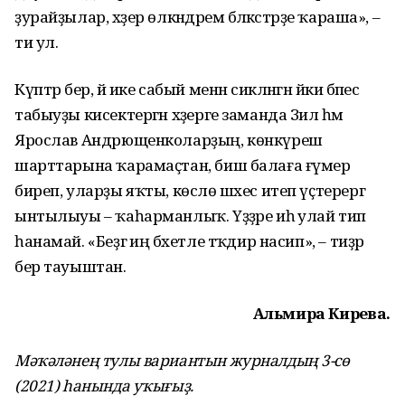
ҙурайҙылар, хәҙер өлкәндәрем бәләкәстәрҙе ҡараша», –
ти ул.
Күптәр бер, йә ике сабый менән сикләнгән йәки бәпес
табыуҙы кисектергән хәҙерге заманда Зилә һәм
Ярослав Андрющенколарҙың, көнкүреш
шарттарына ҡарамаҫтан, биш балаға ғүмер
биреп, уларҙы яҡты, көслө шәхес итеп үҫтерергә
ынтылыуы – ҡаһарманлыҡ. Үҙҙәре иһә улай тип
һанамай. «Беҙгә иң бәхетле тәҡдир насип», – тиҙәр
бер тауыштан.
Альмира Кирәева.
Мәҡәләнең тулы вариантын журналдың 3-сө
(2021) һанында уҡығыҙ.