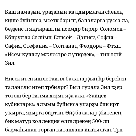
Биш намаҙын, ураҙаһын ҡалдырмаған әсәһенең
кәңәше буйынса, мәсеткә барып, балаларға русса ла,
беҙҙеңсә лә яңғырашлы исемдәр бирәләр: Соломон –
Кәбирулла Сөләймән, Елисей – Данияз, София –
Сафия, Стефания – Солтанат, Феодора – Фәтхиә.
«Исем ҡушыу мәжлестәре лә үткәрҙек», – тип өҫтәй
Зилә.
Нисек итеп ишле ғаиләлә балаларҙың һәр береһен
талантлы итеп тәрбиәләргә? Был турала Зилә хәҙер
тотош бер ғилми хеҙмәт яҙа ала. «Зайцев
кубиктары» алымы буйынса уларҙы бик иртә
уҡырға, яҙырға өйрәткән. Өйҙә балалар әҙәбиәтенең
бик матур коллекция өлгөләренең 500-ләп
баҫмаһынан торған китапхана йыйылған. Тәрән