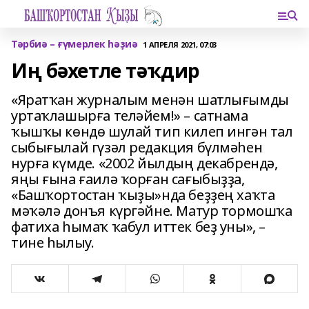
Тәрбиә – ғүмерлек һәҙиә
1 АПРЕЛЯ 2021, 07:03
Иң бәхетле тәҡдир
«Яратҡан журналым менән шатлығымды
уртаҡлашырға теләйем!» – сатнама
ҡышҡы көндө шулай тип килеп ингән тал
сыбығылай гүзәл редакция бүлмәһен
нурға күмде. «2002 йылдың декабрендә,
яңы ғына ғаилә ҡорған сағыбыҙҙа,
«Башҡортостан ҡыҙы»нда беҙҙең хаҡта
мәҡәлә донъя күргәйне. Матур тормошҡа
фатиха һымаҡ ҡабул иттек беҙ уны», –
тине һылыу.