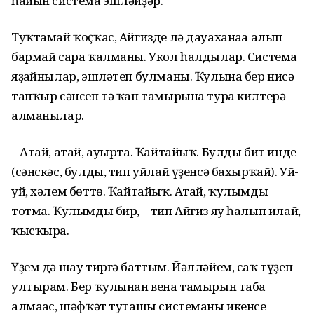
һайын система эшләйҙәр.
Туҡтамай ҡоҫҡас, Айгизде лә дауаханаға алып
бармай сара ҡалманы. Укол һалдылар. Система
яҙғайнылар, эшләтеп булманы. Ҡулына бер нисә
тапҡыр сәнсеп тә ҡан тамырына тура килтерә
алманылар.
– Атай, атай, ауырта. Ҡайтайыҡ. Булды бит инде
(сәнскәс, булды, тип уйлай үҙенсә бахырҡай). Уй-
уй, хәлем бөттө. Ҡайтайыҡ. Атай, ҡулымды
тотма. Ҡулымды бир, – тип Айгиз яу һалып илай,
ҡысҡыра.
Үҙем дә шау тиргә баттым. Йәлләйем, саҡ түҙеп
ултырам. Бер ҡулынан вена тамырын таба
алмағас, шәфҡәт туташы системаны икенсе