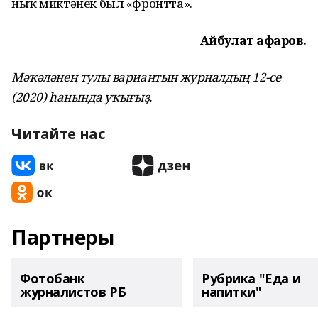
ныҡ миктәнек был «фронтта».
Айбулат Ғафаров.
Мәҡәләнең тулы вариантын журналдың 12-се
(2020) һанында уҡығыҙ.
Читайте нас
Партнеры
Фотобанк
Рубрика "Еда и
журналистов РБ
напитки"