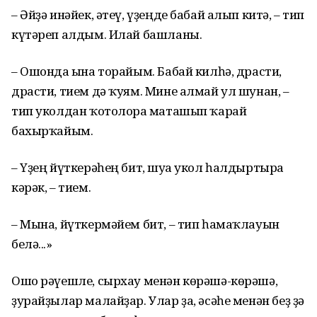
– Әйҙә инәйек, әтеү, үҙеңде бабай алып китә, – тип
күтәреп алдым. Илай башланы.
– Ошонда ғына торайым. Бабай килһә, драсти,
драсти, тием дә ҡуям. Мине алмай ул шунан, –
тип уколдан ҡотолорға маташып ҡарай
бахырҡайым.
– Үҙең йүткерәһең бит, шуға укол һалдыртырға
кәрәк, – тием.
– Мына, йүткермәйем бит, – тип һамаҡлауын
белә...»
Ошо рәүешле, сырхау менән көрәшә-көрәшә,
ҙурайҙылар малайҙар. Улар ҙа, әсәһе менән беҙ ҙә