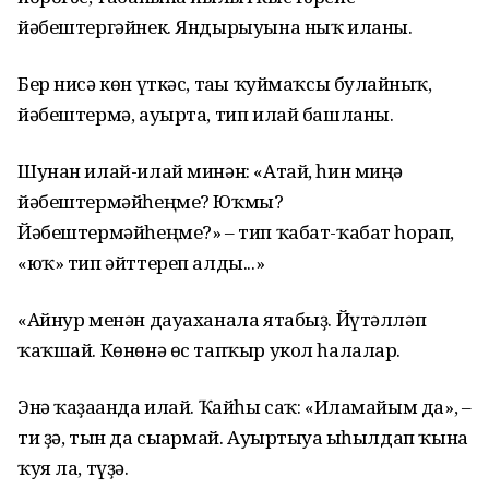
йәбештергәйнек. Яндырыуына ныҡ иланы.
Бер нисә көн үткәс, тағы ҡуймаҡсы булғайныҡ,
йәбештермә, ауырта, тип илай башланы.
Шунан илай-илай минән: «Атай, һин миңә
йәбештермәйһеңме? Юҡмы?
Йәбештермәйһеңме?» – тип ҡабат-ҡабат һорап,
«юҡ» тип әйттереп алды...»
«Айнур менән дауаханала ятабыҙ. Йүтәлләп
ҡаҡшай. Көнөнә өс тапҡыр укол һалалар.
Энә ҡаҙағанда илай. Ҡайһы саҡ: «Иламайым да», –
ти ҙә, тын да сығармай. Ауыртыуға ыһылдап ҡына
ҡуя ла, түҙә.