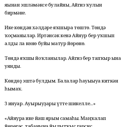
яғынан эшләмәксе булғайны, Айгиз ҡулын
бирмәне.
Ике көндән хәлдәре яҡшыра төштө. Төндә
ҡоҫманылар. Иртәнсәк кенә Айнур бер уҡшып
алды ла көнө буйы матур йөрөнө.
Төндә яҡшы йоҡланылар. Айгиз бер тапҡыр ғына
уянды.
Көндөҙ эштә булдым. Балалар һауығыуға киткән
һымаҡ.
3 ғинуар. Ауырыуҙары үтте шикелле...»
«Айнурға ике йәш ярым самаһы. Маңҡалап
йөрөгәс, табанына йылытҡыс гәрсис