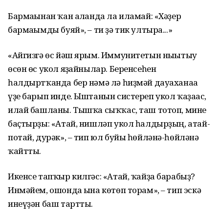
Бармағынан ҡан алғанда ла иламай: «Хәҙер
бармағымды буяй», – ти ҙә тик ултыра...»
«Айгизгә өс йәш ярым. Иммунитетын нығытыу
өсөн өс укол яҙғайнылар. Беренсеһен
һалдыртҡанда бер нәмә лә һиҙмәй дауаханаға
үҙе барып инде. Ыштанын систереп укол ҡаҙағас,
илай башланы. Тышҡа сыҡҡас, таш тотоп, мине
баҫтырҙы: «Атай, нишләп укол һалдырҙың, атай-
потай, дурәк», – тип юл буйы һөйләнә-һөйләнә
ҡайтты.
Икенсе тапҡыр килгәс: «Атай, ҡайҙа барабыҙ?
Инмәйем, ошонда ғына көтөп торам», – тип эскә
инеүҙән баш тартты.