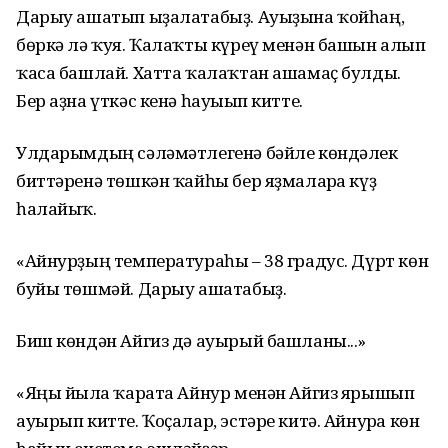
Дарыу ашатып ыҙалатабыҙ. Ауыҙына ҡойһаң,
бөркә лә ҡуя. Ҡалаҡты күреү менән башын алып
ҡаса башлай. Хатта ҡалаҡтан ашамаҫ булды.
Бер аҙна үткәс кенә һауығып китте.
Улдарымдың сәләмәтлегенә бәйле көндәлек
биттәренә төшкән ҡайһы бер яҙмаларға күҙ
һалайыҡ.
«Айнурҙың температураһы – 38 градус. Дүрт көн
буйы төшмәй. Дарыу ашатабыҙ.
Биш көндән Айгиз дә ауырый башланы...»
«Яңы йылға ҡарата Айнур менән Айгиз ярышып
ауырып китте. Ҡоҫалар, эстәре китә. Айнурға көн