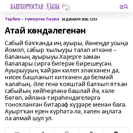
Тәрбиә – ғүмерлек һәҙиә
26 ДЕКАБРЯ 2020, 12:53
Атай көндәлегенән
Сабый баҡҡанда иң ауыры, йәнеңде усыңа
йомоп, сабыр ҡылыуҙы талап иткәне –
баланың ауырыуы.Хәҙерге заман
балалары сиргә бигерәк бирешеүсән.
Ауырыуҙың ҡайҙан килеп эләккәнен дә,
нисек башланып киткәнен дә белмәй
ҡалаһың. Әле генә ҡояштай балҡып ятҡан
сабыйың көйһөҙләнә башлай йә, хәле
бөтөп, әйләнә-тирәһендәгеләргә
тоноҡланған битараф күҙҙәре менән баға.
Ауыртҡан ерен күрһәтә лә, хәлен аңлата
ла алмай шул ул.