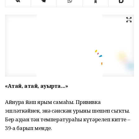
«Атай, атай, ауырта...»
Айнурға йәш ярым самаһы. Прививка
эшләткәйнек, энә сәнскән урыны шешеп сыҡты.
Бер аҙҙан тән температураһы күтәрелеп китте –
39-ға барып менде.