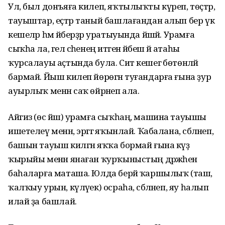
Ул, был донъяға килеп, яҡтылыҡты күреп, төҫтәр,
тауыштар, еҫтәр таный башлағандан алып бер үк
кешеләр һәм әйберҙәр уратыуында йәшәй. Урамға
сыҡһа ла, гел әсәһенең итәгенә йәбешә йә атаһы
ҡурсалауы аҫтында була. Сит кешегә бөтөнләй
бармай. Йыш килеп йөрөгән туғандарға ғына ҙур
ауырлыҡ менән саҡ өйрәнеп ала.
Айгиз (өс йәш) урамға сыҡһаң, машина тауышы
ишетелеү менән, эргәгә яҡынлай. Ҡабалана, сәбәләнеп,
башын тауыш килгән яҡҡа бормай ғына күҙ
ҡырыйы менән янаған ҡурҡыныстың дәрәжәһен
баһаларға маташа. Юлда берәй ҡаршылыҡ (таш,
ҡалҡыу урын, күләүек) осраһа, сәбәләнеп, яу һалып
илай ҙа башлай.