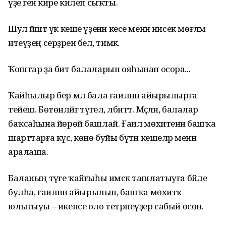
үҙе генә кире килеп сыҡты.
Шул йәштә үк кеше үҙенән кесе менән нисек мөғәләмә
итеүҙең серҙәрен белә, тимәк.
Ҡоштар ҙа бит балаларын ояһынан осора...
Ҡайһылыр бер мәл бала ғаиләнән айырылырға
тейеш. Бөтөнләйгә түгел, әлбиттә. Мәҫәлән, балалар
баҡсаһына йөрөй башлай. Ғаилә мөхитенән башҡа
шарттарға күсә, көнө буйы бүтән кешеләр менән
аралаша.
Баланың тәүге ҡайғыһы имсәк ташлатыуға бәйле
булһа, ғаиләнән айырылып, башҡа мөхиткә
юлығыуы – икенсе оло тетрәнеүҙер сабый өсөн.