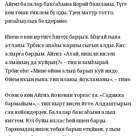
Айгиз балалар баҡсаһына йөрөй башланы. Тәүге
көн төшкә тиклем булды. Үҙен матур тотто,
ризаһыҙлыҡ белдермәне.
Икенсе көн иртәнге һигеҙгә барҙыҡ. Ыңғай ғына
атланы. Тәрбиәсе апаһы ҡаршы сығып алды. Кис
алырға барҙым. Айгиз: «Атай, нишләп килеп
алманың да ҡуйҙың?» – тип иламһырай.
Тәрбиәсеһе: «Мине өйөмә алып барып ҡуй инде.
Өйөм яҡын ғына, тип иланы, йоҡламаны», – тине.
Өсөнсө көн Айгиз, йоҡонан торғас та: «Садикка
бармайым», – тип ҡырт киҫеп әйтте. Алдаштырып
саҡ кейендерҙек. Балалар баҡсаһына алып
киттем. Юл буйы ихлас һөйләшеп барҙы.
Төркөмдөң ишек төбөнә барып еткәйнек, улым: