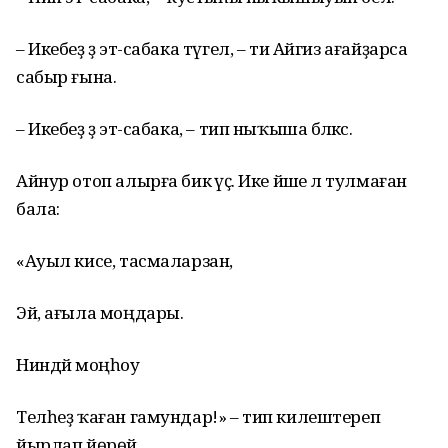
– Икебеҙ ҙә эт-сабака түгел, – ти Айгиз ағайҙарса
сабыр ғына.
– Икебеҙ ҙә эт-сабака, – тип ныҡыша бәләкәс.
Айнур отоп алырға бик әүәҫ. Ике йәше лә тулмаған
бала:
«Ауыл кисе, тасмаларзан,
Эй, ағыла моңдары.
Ниндәй моңһоу
Телһеҙ ҡаған гамундар!» – тип килештереп
йырлап йөрөй.