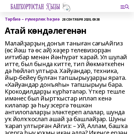
Тәрбиә – ғүмерлек һәҙиә
28 СЕНТЯБРЯ 2020, 09:38
Атай көндәлегенән
Малайҙарҙың донъя таныған сағыАйгиз
(өс йәш тә өс ай) хәҙер телевизорҙан
иғтибар менән йәнһүрәт ҡарай. Ул шулай
итте, был бында китте, тип йөкмәткеһен
дә һөйләп ултыра. Хайуандар, техника,
йыр-бейеү булған тапшырыуҙарҙы ярата.
«Хайуандар донъяһы» тапшырыуы бара.
Крокодилдарҙы күрһәтәләр. Үткер тешле
имәнес был йыртҡыстар ипләп кенә
киләләр ҙә һыу эсергә төшкән
антилопаларҙы эләктереп алалар, шунда
уҡ йолҡҡослап ашай ҙа башлайҙар. Шуны
ҡарап ултырған Айгиз: – Уй, Аллам, башҡа
эсергә һыу юҡмы икән әллә? Икенсе ерҙән