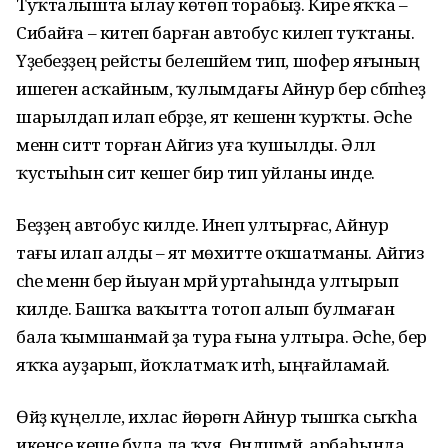
Туҡталышта ылау көтөп торабыҙ. Кире яҡҡа –
Сибайға – китеп барған автобус килеп туҡтаны.
Үҙебеҙҙең рейсты белешәйем тип, шофер яғының
ишеген асҡайным, ҡулымдағы Айнур бер сәбәпһеҙ
шарылдап илап ебәрҙе, ят кешенән ҡурҡты. Әсәһе
менән ситтә торған Айгиз уға ҡушылды. Әллә
ҡустыһын сит кешегә бирә тип уйланы инде.
Беҙҙең автобус килде. Инеп ултырғас, Айнур
тағы илап алды – ят мөхитте оҡшатманы. Айгиз
әсәһе менән бер йыуан мәрйә уртаһында ултырып
килде. Башҡа ваҡытта тотоп алып булмаған
бала ҡымшанмай ҙа тура ғына ултыра. Әсәһе, бер
яҡҡа ауҙарып, йоҡлатмаҡ итһә, ыңғайламай.
Өйҙә күңелле, ихлас йөрөгән Айнур тышҡа сыҡһа
икенсе кеше була ла ҡуя. Өндәшмәй, арбаһында