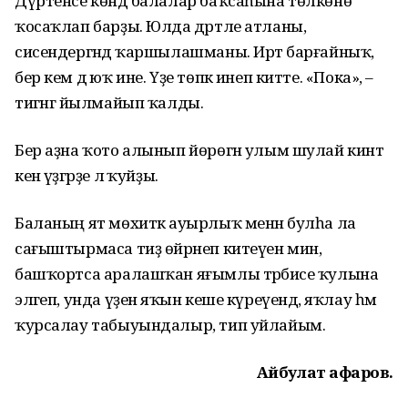
Дүртенсе көндә балалар баҡсаһына төлкөнө
ҡосаҡлап барҙы. Юлда дәртле атланы,
сисендергәндә ҡаршылашманы. Иртә барғайныҡ,
бер кем дә юҡ ине. Үҙе төпкә инеп китте. «Пока», –
тигәнгә йылмайып ҡалды.
Бер аҙна ҡото алынып йөрөгән улым шулай кинәт
кенә үҙгәрҙе лә ҡуйҙы.
Баланың ят мөхиткә ауырлыҡ менән булһа ла
сағыштырмаса тиҙ өйрәнеп китеүен мин,
башҡортса аралашҡан яғымлы тәрбиәсе ҡулына
эләгеп, унда үҙенә яҡын кеше күреүендә, яҡлау һәм
ҡурсалау табыуындалыр, тип уйлайым.
Айбулат Ғафаров.