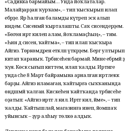
«Садикка бармайым… Унда йоҡлаталар.
Малайҙарҙан ҡурҡам», – тип ҡысҡырып илап
ебәрҙе. Яр һалған баламды күтәреп эскә алып
индем. Сисенмәй ҡырталашты. Саҡ сисендерҙем.
«Бөгөн иртә килеп алам, йоҡламаҫһың», – тим.
«Һин дә сисен, ҡайтма», – тип илап ҡысҡыра
Айгиз. Төркөмдәренә етәкләп үткәрҙем. Бергә ултырып
китап ҡараныҡ. Тәрбиәсеһенә бармай. Мине ебәрмәй ҙә
ҡуя. Көскә сығып киттем, илап ҡалды. Иртәнге
унда әсәһе 8 Март байрамына арналған иртәлеккә
барҙы. Айгиз иламаған, ҡайтырға сыҡҡанында
өндәшмәй ҡалған. Кискеһен ҡайтҡанда тәрбиәсеһе
оҙатып: «Айгиз иртәгә лә килә. Иртәгә кил, йәме», – тип
ҡалды. Ҡайтышлай, магазинға инеп, йомшаҡ
уйынсыҡ – ҙур алһыу төлкө алдыҡ.