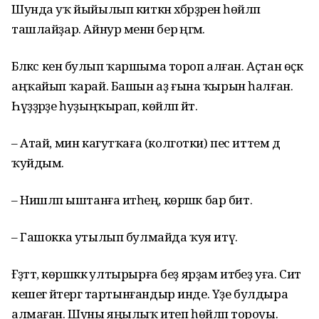
Шунда уҡ йыйылып киткән хәбәрҙәрен һөйләп
ташлайҙар. Айнур менән бер әңгәмә.
Бәләкәс кенә булып ҡаршыма тороп алған. Аҫтан өҫкә
аңҡайып ҡарай. Башын аҙ ғына ҡырын һалған.
Һүҙҙәрҙе һуҙыңҡырап, көйләп әйтә.
– Атай, мин кагутҡаға (колготки) пес иттем дә
ҡуйдым.
– Нишләп ыштанға итәһең, көршәк бар бит.
– Гашокка утылып булмайда ҡуя итү.
Ғәҙәттә, көршәккә ултырырға беҙ ярҙам итәбеҙ уға. Сит
кешегә әйтергә тартынғандыр инде. Үҙе булдыра
алмаған. Шуны яңылыҡ итеп һөйләп тороуы.