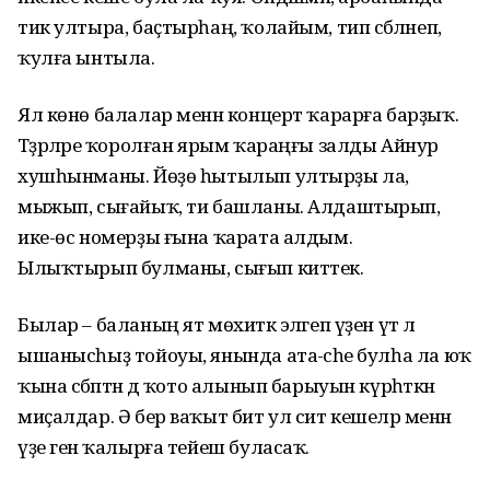
тик ултыра, баҫтырһаң, ҡолайым, тип сәбәләнеп,
ҡулға ынтыла.
Ял көнө балалар менән концерт ҡарарға барҙыҡ.
Тәҙрәләре ҡоролған ярым ҡараңғы залды Айнур
хушһынманы. Йөҙө һытылып ултырҙы ла,
мыжып, сығайыҡ, ти башланы. Алдаштырып,
ике-өс номерҙы ғына ҡарата алдым.
Ылыҡтырып булманы, сығып киттек.
Былар – баланың ят мөхиткә эләгеп үҙен үтә лә
ышанысһыҙ тойоуы, янында ата-әсәһе булһа ла юҡ
ҡына сәбәптән дә ҡото алынып барыуын күрһәткән
миҫалдар. Ә бер ваҡыт бит ул сит кешеләр менән
үҙе генә ҡалырға тейеш буласаҡ.