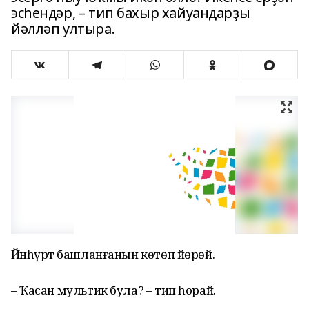
эсһендәр, – тип бахыр хайуандарҙы
йәлләп ултыра.
Йәнһүрәт башланғанын көтөп йөрөй.
– Ҡасан мультик була? – тип һорай.