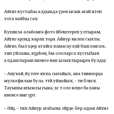
Айгиз ҡустыһы алдында үҙен ысын ағай итеп
тота ҡайһы саҡ.
Кухняла альбомға фото йәбештереп ултырам,
Айгиз эргәмдә ҡарап тора. Айнур килеп сыҡты.
Айгиз, был хәҙер атайға ҡамасаулай башлаясаҡ,
тип уйланы, күрәһең, һәм ололарса ҡустыһын
алдаштырып икенсе нәмәгә ылыҡтырырға булды:
– Ануҡай, әйҙә теге яҡҡа сығайыҡ, ана тивизорҙа
мультфильм була, тәтәй уйнайыҡ, – ти бәләкәскә.
Тауышы яғымлы ғына, хәс тә оло кеше баланы
икенсе нәмәгә әүрәтә.
– Әйҙә, – тип Айнур ағаһына эйәрҙе. Бер аҙҙан Айгиз