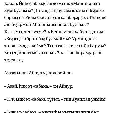
ҡарай. Йәнһеҙ әйберҙе йәнле менән: «Машинаның
күҙе буламы? Дивандың ауыҙы юҡмы? Беҙҙеке
бармы?..» Ризыҡ менән башҡа әйберҙәрҙе: «Төлкөнө
ашайҙармы? Машинаны ашап буламы?
Ҡатымы, теш үтәме?..» Кеше менән хайуандарҙы:
«Беҙҙең ҡойроғобоҙ булмаймы? Урмандағы
төлкө күлдәк кейәме? Тыштағы эттең өйө бармы?
Беҙҙең ҡанатыбыҙ юҡмы?..» – тип һорауҙарын
теҙеп-теҙә.
Айгиз менән Айнур үҙ-ара һөйләшә:
– Ағай, һин эт-сабака, – ти Айнур.
– Юҡ, мин эт-сабака түгел, – тип яуаплай уныһы.
– Һин эт-сабака, – ҡустыһы ныҡышыуын белә.