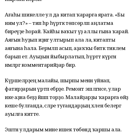
Ағаһы шикелле ул да китап ҡарарға ярата. «Бы
нимә ул?» – тип һәр һүрәткә төпсөрләп аңлатма
биреүҙе һорай. Ҡайһы ваҡыт үҙ аллы ғына ҡарай.
Аяғын һуҙып иҙәнгә ултырып ала ла, китапты
аяғына һала. Берәмләп асып, аҙаҡҡы биткә тиклем
барып етә. Ауыҙын йыбырлатып, һүрәттә күргән
нәмәләргә коммен­тарийҙар бирә.
Күршеләрҙең малайы, шырпы менән уйнап,
фатирҙарын үртәп ебәрҙе. Ремонт эшләгәнсе, улар
ике аҙна беҙҙә йәшәп торҙо. Малайҙарҙы ҡарарға өйҙә
кеше булғанда, әсәләре туғандарҙың хәлен белергә
ауылға китте.
Эштән улдарым мине ишек төбөндә ҡаршы ала.