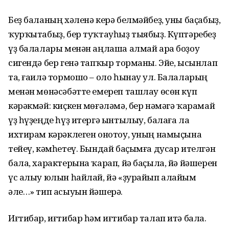
Беҙ баланың хәленә керә белмәйбеҙ, уны баҫабыҙ,
ҡурҡытабыҙ, бер туҡтауһыҙ тыябыҙ. Күптәребеҙ
үҙ балалары менән аңлаша алмай ара боҙоу
сигендә бер генә тапҡыр торманы. Эйе, ысынлап
та, ғаилә тормошо – оло һынау ул. Балаларың
менән мөнәсәбәтте емереп ташлау өсөн күп
кәрәкмәй: киҫкен мөғәләмә, бер нәмәгә ҡарамай
үҙ һүҙеңде һүҙ итергә ынтылыу, балаға ла
ихтирам кәрәклеген онотоу, уның намыҫына
тейеү, кәмһетеү. Бындай баҫымға дусар ителгән
бала, характерына ҡарап, йә баҫыла, йә йәшерен
үс алыу юлын һайлай, йә «ҙурайып алайым
әле…» тип асыуын йәшерә.
Иғтибар, иғтибар һәм иғтибар талап итә бала.