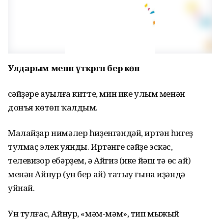
Улдарым менән үткәргән бер көн
Әсәйҙәре ауылға китте, мин ике улым менән
донъя көтөп ҡалдым.
Малайҙар нимәлер һиҙенгәндәй, иртән һигеҙ
тулмаҫ элек уянды. Иртәнге сәйҙе эскәс,
телевизор ебәрҙем, ә Айгиз (ике йәш тә өс ай)
менән Айнур (ун бер ай) татыу ғына иҙәндә
уйнай.
Ун тулғас, Айнур, «мәм-мәм», тип мыжый