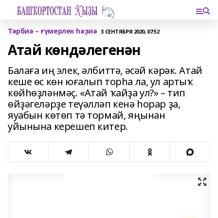
Тәрбиә – ғүмерлек һәҙиә
3 СЕНТЯБРЯ 2020, 07:52
Атай көндәлегенән
Балаға иң элек, әлбиттә, әсәй кәрәк. Атай
кеше өс көн юғалып торһа ла, ул артыҡ
көйһөҙләнмәҫ. «Атай ҡайҙа ул?» – тип
өйҙәгеләрҙе теүәлләп кенә һорар ҙа,
яуабын көтөп тә тормай, яңынан
уйынына керешеп китер.