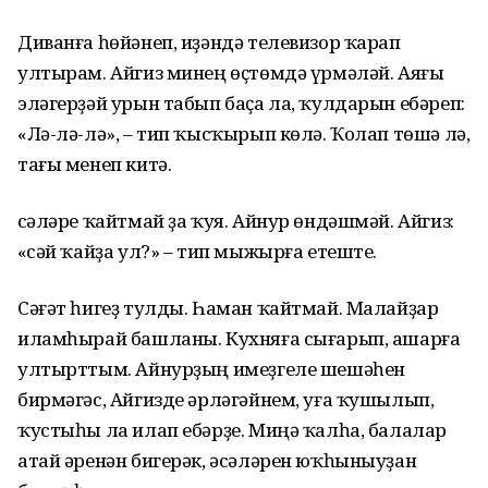
Диванға һөйәнеп, иҙәндә телевизор ҡарап
ултырам. Айгиз минең өҫтөмдә үрмәләй. Аяғы
эләгерҙәй урын табып баҫа ла, ҡулдарын ебәреп:
«Лә-лә-лә», – тип ҡысҡырып көлә. Ҡолап төшә лә,
тағы менеп китә.
Әсәләре ҡайтмай ҙа ҡуя. Айнур өндәшмәй. Айгиз:
«Әсәй ҡайҙа ул?» – тип мыжырға етеште.
Сәғәт һигеҙ тулды. Һаман ҡайтмай. Малайҙар
иламһырай башланы. Кухняға сығарып, ашарға
ултырттым. Айнурҙың имеҙгеле шешәһен
бирмәгәс, Айгизде әрлә­гәйнем, уға ҡушылып,
ҡустыһы ла илап ебәрҙе. Миңә ҡалһа, балалар
атай әренән бигерәк, әсәләрен юҡһыныуҙан