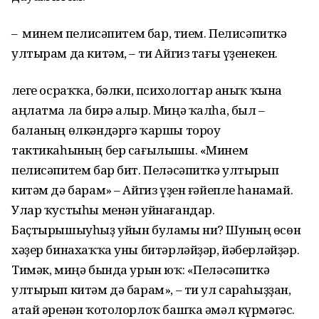
– Ә минем пелисәпитем бар, тием. Пелисәпиткә
ултырам да китәм, – ти Айгиз тағы үҙенекен.
Әлеге осраҡҡа, бәлки, психологтар аныҡ ҡына
аңлатма ла бирә алыр. Миңә ҡалһа, был –
баланың өлкәндәргә ҡаршы тороу
тактикаһының бер сағылышы. «Минем
пелисәпитем бар бит. Пеләсәпиткә ултырып
китәм дә барам» – Айгиз үҙен ғәйепле һанамай.
Улар ҡустыһы менән уйнағандар.
Баҫтырышыуһыҙ уйын буламы ни? Шуның өсөн
хәҙер бинахаҡҡа уны битәрләйҙәр, йәберләйҙәр.
Тимәк, миңә бында урын юҡ: «Пеләсәпиткә
ултырып китәм дә барам», – ти ул сараһыҙҙан,
атай әренән ҡотолорлоҡ башҡа әмәл күрмәгәс.