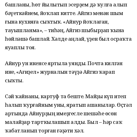
башланы, һөт йылытып эсерҙем дә ҡулға алып
бәүеткәйнем, йоҡлап китте. Айгиз менән шым
ғына кухняға сыҡтыҡ. «Айнур йоҡлаған,
тауышланма», – тиһәң, Айгиз шыбырҙап ҡына
һөйләшә башлай. Хәлде аңлай, үҙен был осраҡта
яуаплы тоя.
Айнур ун икенсе яртыла уянды. Почта килгән
ине, «Ағиҙел» журналын тәүҙә Айгиз ҡарап
сыҡты.
Сәй ҡайнаны, картуф та беште. Майҙы күп итеп
һалып ҡурғайным уны, яратып ашанылар. Өҫтәл
артында Айнурҙың имеҙгесле шешәһе өсөн
малайҙар тартҡылашып алды. Был – һәр саҡ
ҡабатланып торған ғәҙәти хәл.