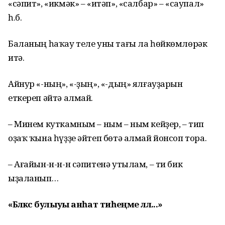
«сәпит», «икмәк» – «итәп», «салбар» – «саупал»
һ.б.
Баланың һаҡау теле уны тағы ла һөйкөмлөрәк
итә.
Айнур «-ның», «-ҙың», «-дың» ялғауҙарын
еткереп әйтә алмай.
– Минем куткамным – ным – ным кейҙер, – тип
оҙаҡ ҡына һүҙҙе әйтеп бөтә алмай йонсоп тора.
– Ағайын-н-н-н сәпитенә утылам, – ти бик
ыҙаланып…
«Бәләкәс булыуы анһат тиһеңме әллә...»