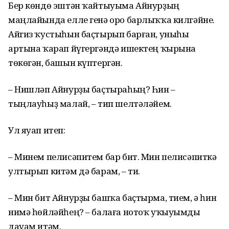
Бер көндө эштән ҡайтыуыма Айнурҙың
маңлайында елле генә оро барлыҡҡа килгәйне.
Айгиз ҡустыһын баҫтырып барған, уныһы
артына ҡарап йүгергәндә ишектең ҡырына
төкөгән, башын күптергән.
– Нишләп Айнурҙы баҫтыраһың? Һин –
тыңлауһыҙ малай, – тип шелтәләйем.
Ул яуап итеп:
– Минем пелисәпитем бар бит. Мин пелисәпиткә
ултырып китәм дә барам, – ти.
– Мин бит Айнурҙы башҡа баҫтырма, тием, ә һин
нимә һөйләйһең? – балаға нотоҡ уҡыуымды
дауам итәм.