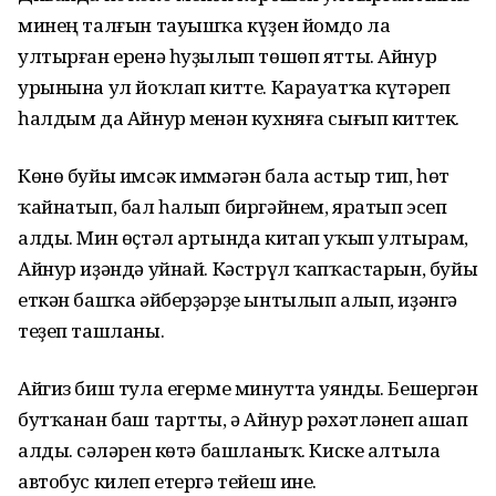
минең талғын тауышҡа күҙен йомдо ла
ултырған еренә һуҙылып төшөп ятты. Айнур
урынына ул йоҡлап китте. Карауатҡа күтәреп
һалдым да Айнур менән кухняға сығып киттек.
Көнө буйы имсәк иммәгән бала астыр тип, һөт
ҡайнатып, бал һалып биргәйнем, яратып эсеп
алды. Мин өҫтәл артында китап уҡып ултырам,
Айнур иҙәндә уйнай. Кәстрүл ҡапҡас­тарын, буйы
еткән башҡа әйберҙәрҙе ынтылып алып, иҙәнгә
теҙеп ташланы.
Айгиз биш тула егерме минутта уянды. Бешергән
бутҡанан баш тартты, ә Айнур рәхәтләнеп ашап
алды. Әсәләрен көтә башланыҡ. Киске алтыла
автобус килеп етергә тейеш ине.