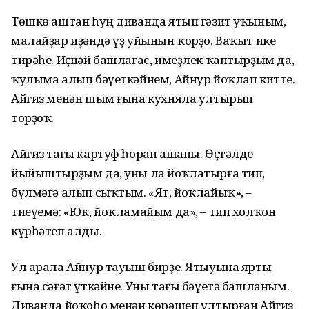
Төшкө аштан һуң диванда ятып гәзит уҡыным,
малайҙар иҙәндә үҙ уйынын ҡорҙо. Ваҡыт ике
тирәһе. Иҫнәй башлағас, имеҙлек ҡаптырҙым да,
ҡулыма алып бәүеткәйнем, Айнур йоҡлап китте.
Айгиз менән шым ғына кухняла ултырып
торҙоҡ.
Айгиз тағы картуф һорап ашаны. Өҫтәлде
йыйыштырҙым да, уны ла йоҡлатырға тип,
бүлмәгә алып сыҡтым. «Ят, йоҡлайыҡ», –
тиеүемә: «Юҡ, йоҡламайым да», – тип холҡон
күрһәтеп алды.
Ул арала Айнур тауыш бирҙе. Ятыуына ярты
ғына сәғәт үткәйне. Уны тағы бәүетә башланым.
Диванда йоҡоһо менән көрәшеп ултырған Айгиз