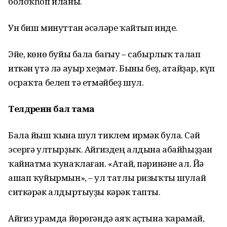
болоҡһоп иланы.
Ун биш минуттан әсәләре ҡайтып инде.
Эйе, көнө буйы бала бағыу – сабырлыҡ талап
иткән үтә лә ауыр хеҙмәт. Быны беҙ, атайҙар, күп
осраҡта белеп тә етмәйбеҙ шул.
Телдәренән бал тама
Бала йыш ҡына шул тиклем ирмәк була. Сәй
эсергә ултырҙыҡ. Айгиздең алдына абайһыҙҙан
ҡайнатма ҡунаҡлаған. «Атай, пәринәне ал. Йә
ашап ҡуйырмын», – ул татлы ризыҡты шулай
ситкәрәк алдыртыуҙы кәрәк тапты.
Айгиз урамда йөрөгәндә аяҡ аҫтына ҡарамай,