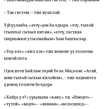
– Тәк систем, – тип яуаплай.
Үҙһүҙләнһә, «әтеү»ҙән һалдыра. «Әтеү, тыҡай
(тышҡа) сыҡып китәм», «әтеү, гасукка
(көршәккә) утылмайым» һәм башҡалар.
«Тор әле», «кил әле» тип кешене үҙ теләгенә
ыңғайлата.
Оҙон итеп һөйләм төҙөй белә. Мәҫәлән: «Атай,
мин тыҡай сыҡып киләйем», – тип ҡәҙимгесә
үҙенең теләген белдерә.
«Ҡайҙа ул?» урынына «ҡаяу», ти. «Имеҙге» –
«түтей», «көҙгө» – «көкөкө», «велосипед» –