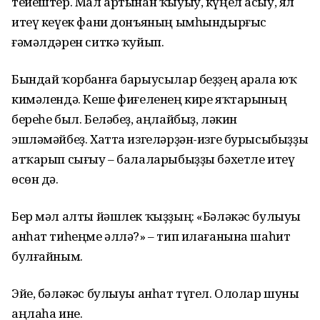
тейештер. Мал артынан ҡыуыу, күңел асыу, ял
итеү кеүек фани донъяның ымһындырғыс
ғәмәлдәрен ситкә ҡуйып.
Бындай ҡорбанға барыусылар беҙҙең арала юҡ
кимәлендә. Кеше фиғеленең кире яҡтарының
береһе был. Беләбеҙ, аңлайбыҙ, ләкин
эшләмәйбеҙ. Хатта изгеләрҙән-изге бурысыбыҙҙы
атҡарып сығыу – балаларыбыҙҙы бәхетле итеү
өсөн дә.
Бер мәл алты йәшлек ҡыҙҙың: «Бәләкәс булыуы
анһат тиһеңме әллә?» – тип илағанына шаһит
булғайным.
Эйе, бәләкәс булыуы анһат түгел. Ололар шуны
аңлаһа ине.