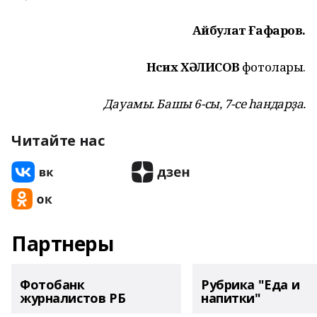
Айбулат Ғафаров.
Нәсих ХӘЛИСОВ
фотолары.
Дауамы. Башы 6-сы, 7-се һандарҙа.
Читайте нас
Партнеры
Фотобанк
Рубрика "Еда и
журналистов РБ
напитки"