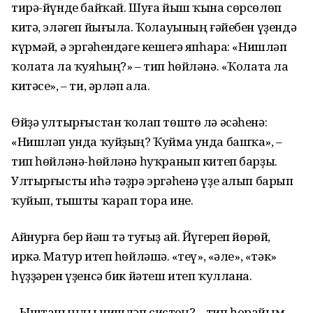
тирә-йүнде байҡай. Шуға йыш ҡына сөрсөлөп
китә, эләгеп йығыла. Ҡолауының ғәйебен үҙендә
күрмәй, ә эргәһендәге кешегә япһара: «Нишләп
ҡолата ла ҡуяһың?» – тип һөйләнә. «Ҡолата ла
китәсе», – ти, әрләп ала.
Өйҙә ултырғыстан ҡолап төштө лә әсәһенә:
«Нишләп унда ҡуйҙың? Ҡуйма унда башҡа», –
тип һөйләнә-һөйләнә һуҡранып китеп барҙы.
Ултырғысты иһә тәҙрә эргәһенә үҙе алып барып
ҡуйып, тышты ҡарап тора ине.
Айнурға бер йәш тә туғыҙ ай. Йүгереп йөрөй,
иркә. Матур итеп һөйләшә. «Әтеү», «әле», «тәк»
һүҙҙәрен үҙенсә бик йәтеш итеп ҡуллана.
– Ыштаныңды нишләп систең? – тип һорайым.