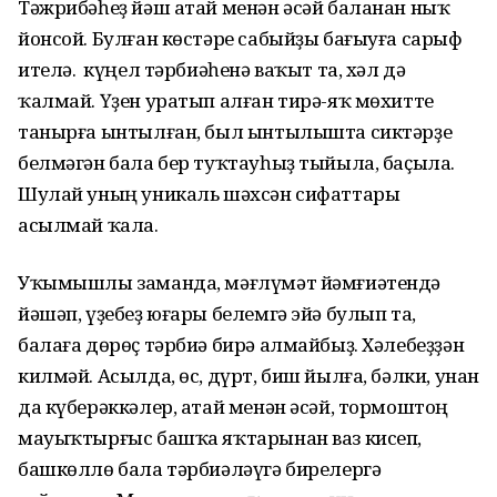
Тәжрибәһеҙ йәш атай менән әсәй баланан ныҡ
йонсой. Булған көстәре сабыйҙы бағыуға сарыф
ителә. Ә күңел тәрбиәһенә ваҡыт та, хәл дә
ҡалмай. Үҙен уратып алған тирә-яҡ мөхитте
танырға ынтылған, был ынтылышта сиктәрҙе
белмәгән бала бер туҡтауһыҙ тыйыла, баҫыла.
Шулай уның уникаль шәхсән сифаттары
асылмай ҡала.
Уҡымышлы заманда, мәғлүмәт йәмғиәтендә
йәшәп, үҙебеҙ юғары белемгә эйә булып та,
балаға дөрөҫ тәрбиә бирә алмайбыҙ. Хәлебеҙҙән
килмәй. Асылда, өс, дүрт, биш йылға, бәлки, унан
да күберәккәлер, атай менән әсәй, тормоштоң
мауыҡтырғыс башҡа яҡтарынан ваз кисеп,
башкөллө бала тәрбиәләүгә бирелергә