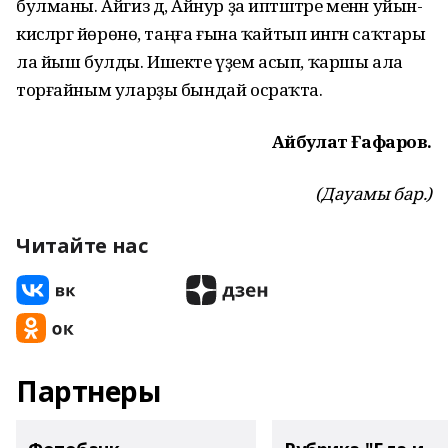
булманы. Айгиз дә, Айнур ҙа иптәштәре менән уйын-
кисәләргә йөрөнө, таңға ғына ҡайтып ингән саҡтары
ла йыш булды. Ишекте үҙем асып, ҡаршы ала
торғайным уларҙы бындай осраҡта.
Айбулат Ғафаров.
(Дауамы бар.)
Читайте нас
Партнеры