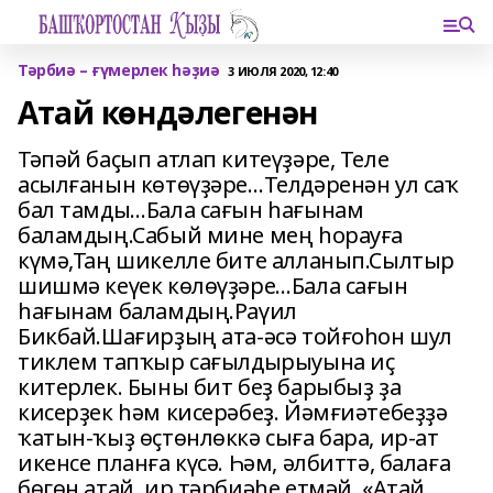
Тәрбиә – ғүмерлек һәҙиә
3 ИЮЛЯ 2020, 12:40
Атай көндәлегенән
Тәпәй баҫып атлап китеүҙәре, Теле
асылғанын көтөүҙәре…Телдәренән ул саҡ
бал тамды…Бала сағын һағынам
баламдың.Сабый мине мең һорауға
күмә,Таң шикелле бите алланып.Сылтыр
шишмә кеүек көлөүҙәре…Бала сағын
һағынам баламдың.Раүил
Бикбай.Шағирҙың ата-әсә тойғоһон шул
тиклем тапҡыр сағылдырыуына иҫ
китерлек. Быны бит беҙ барыбыҙ ҙа
кисерҙек һәм кисерәбеҙ. Йәмғиәтебеҙҙә
ҡатын-ҡыҙ өҫтөнлөккә сыға бара, ир-ат
икенсе планға күсә. Һәм, әлбиттә, балаға
бөгөн атай, ир тәрбиәһе етмәй. «Атай