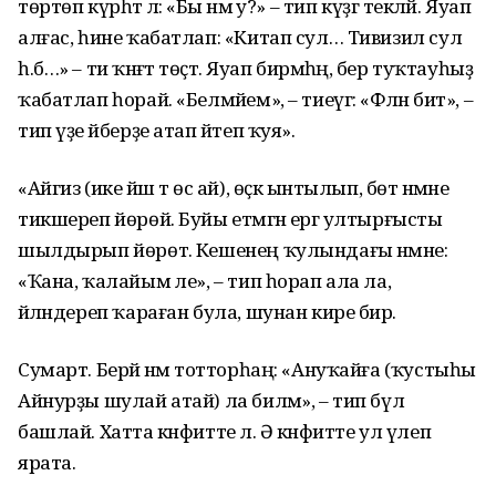
төртөп күрһәтә лә: «Бы нәмә у?» – тип күҙгә текләй. Яуап
алғас, һине ҡабатлап: «Китап сул… Тивизил сул
һ.б…» – ти ҡәнәғәт төҫтә. Яуап бирмәһәң, бер туҡтауһыҙ
ҡабатлап һорай. «Белмәйем», – тиеүгә: «Фәлән бит», –
тип үҙе әйберҙе атап әйтеп ҡуя».
«Айгиз (ике йәш тә өс ай), өҫкә ынтылып, бөтә нәмәне
тикшереп йөрөй. Буйы етмәгән ергә ултырғысты
шылдырып йөрөтә. Кешенең ҡулындағы нәмәне:
«Ҡана, ҡалайым әле», – тип һорап ала ла,
әйләндереп ҡараған була, шунан кире бирә.
Сумарт. Берәй нәмә тотторһаң: «Ануҡайға (ҡустыһы
Айнурҙы шулай атай) ла биләм», – тип бүлә
башлай. Хатта кәнфитте лә. Ә кәнфитте ул үлеп
ярата.