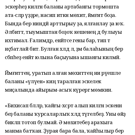
эскерһеҙ килгән баланы артабанғы тормошта
ата-әсәләр үҙҙәре, насип иткән мөхит, йәмғиәт боҙа.
Бында бер ниндәй арттырыу ҙа, ялғанлау ҙа юҡ.
Әлбиттә, тыумыштан боҙоҡ кешенең дә булыуы
ихтимал. Ғалимдәр, енәйәтсе гены бар, тип тә
иҫбатлай бит. Булған хәлдә лә, әҙәм балаһының бер
сәбәпһеҙ енәйәт юлына баҫыуына ышанғы килмәй.
Йәмғиәттең, уратып алған мөхиттең ни рәүешле
баланы «әүәләүен» киң таралған эскелек
миҫалында айырым-асыҡ күрергә мөмкин.
«Бихисап бәләләр, ҡайғы-хәсрәт алып килгән эскенән
беҙ баланы ҡурсаларлыҡ хәлдә түгелбеҙ. Уны өйҙә
бикләп тотоп булмай. Ә мөхитебеҙ араҡыға
манма батҡан. Ҙурая бара бала, ҡайһылыр бер