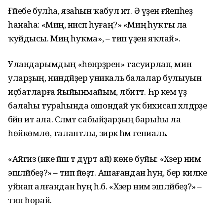
Ғәйебе булһа, язаһын ҡабул итә. Ә үҙен ғәйепһеҙ
һанаһа: «Миңә, нисәп һуғаң?» «Миңә һуҡты ла
ҡуйдысы. Миңә һуҡма», – тип үҙен яҡлай».
Уландарымдың «һөнәрҙәрен» тасуирлап, мин
уларҙың, ниндәйҙер уникаль балалар булыуын
иҫбатларға йыйынмайым, әлбиттә. Һәр кем үҙ
балаһы тураһында ошондай уҡ бихисап хәлдәрҙе
бәйән итә ала. Сәләмәт сабыйҙарҙың барыһы ла
һөйкөмлө, талантлы, зирәк һәм гениаль.
«Айгиз (ике йәш тә дүрт ай) көнө буйы: «Хәзер нимә
эшләйбеҙ?» – тип йөҙәтә. Ашағандан һуң, бер килке
уйнап алғандан һуң һ.б. «Хәзер нимә эшләйбеҙ?» –
тип һорай.