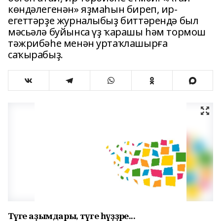
көндәлегенән» яҙмаһын биреп, ир-
егеттәрҙе журналыбыҙ биттәрендә был
мәсьәлә буйынса үҙ ҡарашы һәм тормош
тәжрибәһе менән уртаҡлашырға
саҡырабыҙ.
Тәүге аҙымдары, тәүге һүҙҙәре...