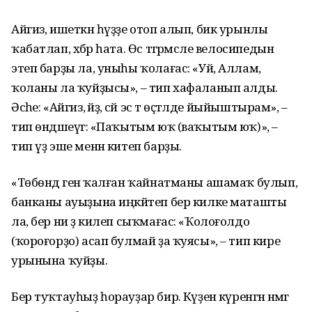
Айгиз, ишеткән һүҙҙе отоп алып, бик урынлы
ҡабатлап, хәбәр һата. Өс тәгәрмәсле велосипедын
этеп барҙы ла, уныһы ҡолағас: «Уй, Аллам,
ҡоланы ла ҡуйҙысы», – тип хафаланып алды.
Әсәһе: «Айгиз, әйҙә, сәй эс тә өҫтәлде йыйыштырам», –
тип өндәшеүгә: «Паҡытым юҡ (ваҡытым юҡ)», –
тип үҙ эше менән китеп барҙы.
«Төбөндә генә ҡалған ҡайнатманы ашамаҡ булып,
банканы ауыҙына иңкәйтеп бер килке маташты
ла, бер ни ҙә килеп сыҡмағас: «Ҡолоғолдо
(ҡороғорҙо) асап булмай ҙа ҡуясы», – тип кире
урынына ҡуйҙы.
Бер туҡтауһыҙ һорауҙар бирә. Күҙенә күренгән нәмәгә