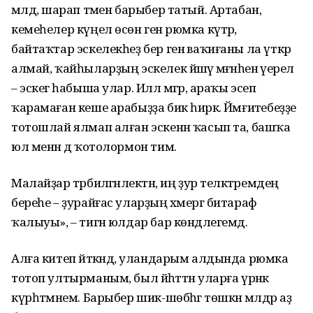
мәлдә, шарап тәмен барыбер татый. Артабан,
кемеһелер күңел өсөн генә рюмка күтәрә,
байтаҡтар эскелекһеҙ бер генә ваҡиғаны ла үткәрә
алмай, ҡайһыларҙың эскелек йәшәү мәғәнәһенә әүерелә
– эскегә һабыша улар. Иллә мәгәр, араҡы эсеп
ҡарамаған кеше арабыҙҙа бик һирәк. Йәмғиәтебеҙҙе
тотошлай ялмап алған эскенән ҡасып та, башҡа
юл менән дә ҡотолормон тимә.
Малайҙар тәрбиәләгәнлектән, иң ҙур теләктәремдең
береһе – ҙурайғас уларҙың хәмергә битараф
ҡалыуы», – тигән юлдар бар көндәлегемдә.
Алға китеп әйткәндә, уландарым алдында рюмка
тотоп ултырманым, был йәһәттән уларға үрнәк
күрһәтмәнем. Барыбер шик-шөбһәгә төшкән мәлдәр аҙ