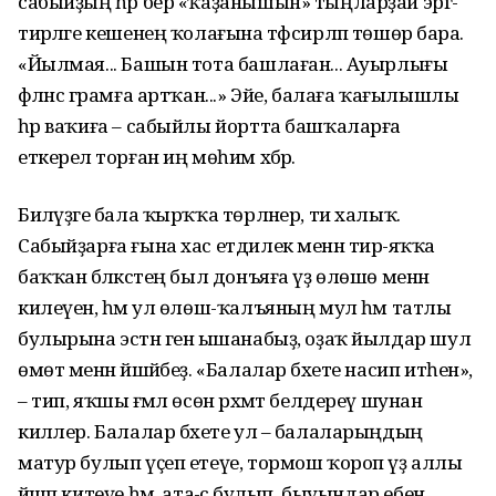
сабыйҙың һәр бер «ҡаҙанышын» тыңларҙай эргә-
тирәләге кешенең ҡолағына тәфсирләп төшөрә бара.
«Йылмая... Башын тота башлаған... Ауырлығы
фәләнсә грамға артҡан...» Эйе, балаға ҡағылышлы
һәр ваҡиға – сабыйлы йортта башҡаларға
еткерелә торған иң мөһим хәбәр.
Биләүҙәге бала ҡырҡҡа төрләнер, ти халыҡ.
Сабыйҙарға ғына хас етдилек менән тирә-яҡҡа
баҡҡан бәләкәстең был донъяға үҙ өлөшө менән
килеүенә, һәм ул өлөш-ҡалъяның мул һәм татлы
булырына эстән генә ышанабыҙ, оҙаҡ йылдар шул
өмөт менән йәшәйбеҙ. «Балалар бәхете насип итһен»,
– тип, яҡшы ғәмәл өсөн рәхмәт белдереү шунан
киләлер. Балалар бәхете ул – балаларыңдың
матур булып үҫеп етеүе, тормош ҡороп үҙ аллы
йәшәп китеүе һәм, ата-әсә булып, быуындар ебен