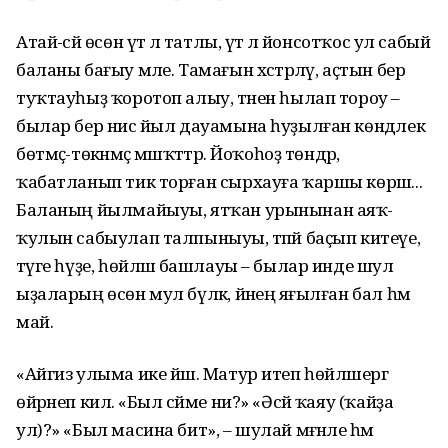
Атай-әсәй өсөн үтә лә татлы, үтә лә йонсотҡос ул сабый
баланы бағыу мәле. Тамағын хәстәрләү, аҫтын бер
туҡтауһыҙ ҡоротоп алыу, тәнен һылап тороу –
былар бер нисә йыл дауамына һуҙылған көндәлек
бөтмәҫ-төкәнмәҫ мәшәҡәттәр. Йоҡоһоҙ төндәр,
ҡабатланып тик торған сырхауға ҡаршы көрәш...
Баланың йылмайыуы, ятҡан урынынан аяҡ-
ҡулын сабыулап талпыныуы, тәпәй баҫып китеүе,
тәүге һүҙе, һөйләшә башлауы – былар инде шул
ыҙаларың өсөн мул бүләк, йәнеңә яғылған бал һәм
май.
«Айгиз улыма ике йәш. Матур итеп һөйләшергә
өйрәнеп килә. «Был сәйме ни?» «Әсәй ҡаяу (ҡайҙа
ул)?» «Был масина бит», – шулай мәғәнәле һәм