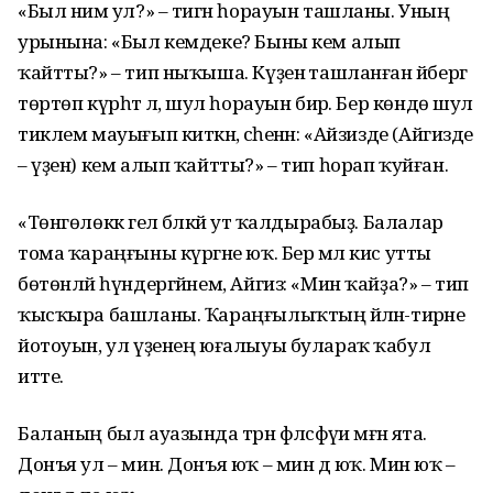
«Был нимә ул?» – тигән һорауын ташланы. Уның
урынына: «Был кемдеке? Быны кем алып
ҡайтты?» – тип ныҡыша. Күҙенә ташланған әйбергә
төртөп күрһәтә лә, шул һорауын бирә. Бер көндө шул
тиклем мауығып киткән, әсәһенән: «Айзизде (Айгизде
– үҙен) кем алып ҡайтты?» – тип һорап ҡуйған.
«Төнгөлөккә гел бәләкәй ут ҡалдырабыҙ. Балалар
тома ҡараңғыны күргәне юҡ. Бер мәл кис утты
бөтөнләй һүндергәйнем, Айгиз: «Мин ҡайҙа?» – тип
ҡысҡыра башланы. Ҡараңғылыҡтың әйләнә-тирәне
йотоуын, ул үҙенең юғалыуы булараҡ ҡабул
итте.
Баланың был ауазында тәрән фәлсәфәүи мәғәнә ята.
Донъя ул – мин. Донъя юҡ – мин дә юҡ. Мин юҡ –