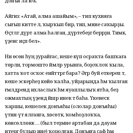
донъя ла юҡ.
Айгиз: «Атай, алма ашайым», – тип кухняға
сығып китте лә, ҡырҡып бир, тип, мине саҡырҙы.
Өҫтәлгә дүрт алма һалған, дүртебеҙгә берәрҙән. Тимәк,
үҙенсә иҫәп белә».
Ни өсөн һуң ҙурайғас, кеше күп осраҡта башҡаға
төрләнә, тормошто йәмләр урынға, боҙоҡлоҡ ҡыла,
хатта ҡот осҡос енәйәттәргә бара? Әгәр буй еткереп тә,
кеше эскерһеҙ көйө ҡалһа, уйҙарында һәм ҡылған
ғәмәлдәрендә ихласлыҡ һәм яуаплылыҡ ятһа, беҙ
ожмахтың үҙендә йәшәр инек тә баһа. Үкенескә
ҡаршы, кешелек донъяһы (ололар донъяһы)
үтәнән-үтә ялғанға, хөсөткә, ҡомһоҙлоҡҡа,
көнсөллөккә … (был теҙмәне артабан да дауам
итергә булыр ине) ҡоролған. Донъяға саф һәм