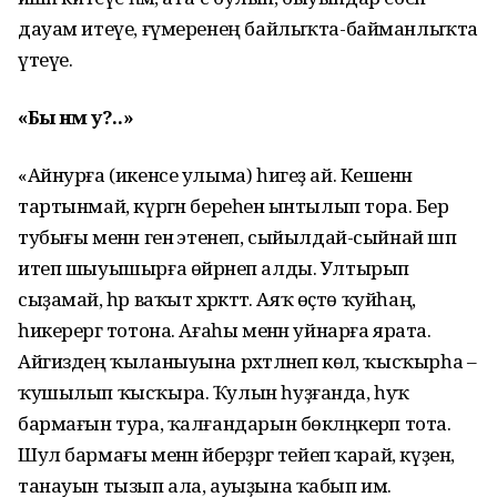
дауам итеүе, ғүмеренең байлыҡта-байманлыҡта
үтеүе.
«Бы нәмә у?..»
«Айнурға (икенсе улыма) һигеҙ ай. Кешенән
тартынмай, күргән береһенә ынтылып тора. Бер
тубығы менән генә этенеп, сыйылдай-сыйнай шәп
итеп шыуышырға өйрәнеп алды. Ултырып
сыҙамай, һәр ваҡыт хәрәкәттә. Аяҡ өҫтө ҡуйһаң,
һикерергә тотона. Ағаһы менән уйнарға ярата.
Айгиздең ҡыланыуына рәхәтләнеп көлә, ҡысҡырһа –
ҡушылып ҡысҡыра. Ҡулын һуҙғанда, һуҡ
бармағын тура, ҡалғандарын бөкләңкерәп тота.
Шул бармағы менән әйберҙәргә тейеп ҡарай, күҙен,
танауын тызып ала, ауыҙына ҡабып имә.