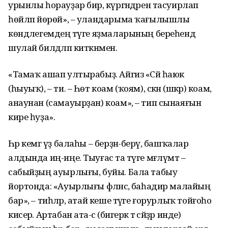
урынлы һорауҙар бирә, күргәндәрен тасуирлап
һөйләп йөрөй», – уландарыма ҡағылышлы
көндәлегемдең тәүге яҙмаларының береһендә
шулай билдәләп киткәнмен.
«Тамаҡ ашап ултырабыҙ. Айгиз «Сәй һаюк
(һыуыҡ), – ти. – Һөт коам (ҡоям), сәкән (шәкәр) коам,
анаунан (самауырҙан) коам», – тип сынаяғын
кире һуҙа».
Һәр кемгә үҙ балаһы – берҙән-берәү, башҡалар
алдында иң-иңе. Тыуғас та тәүге мәғлүмәт –
сабыйҙың ауырлығы, буйы. Бала табыу
йортонда: «Ауырлығы фәләнсә, баһадир малайың
бар», – тиһәләр, атай кеше тәүге ғорурлыҡ тойғоһо
кисерә. Артабан ата-әсә (бигерәк тә әсәйҙәр инде)