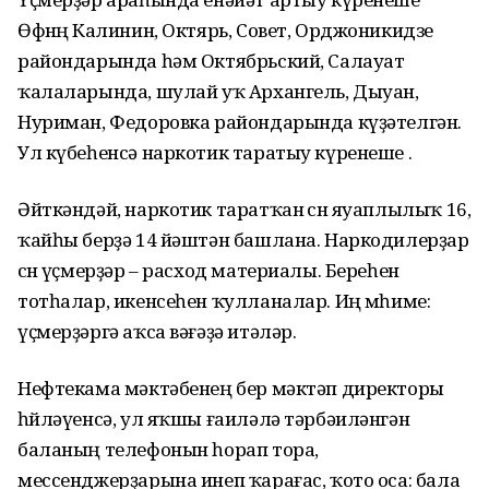
Өфөнөң Калинин, Октярь, Совет, Орджоникидзе
райондарында һәм Октябрьский, Салауат
ҡалаларында, шулай уҡ Архангель, Дыуан,
Нуриман, Федоровка райондарында күҙәтелгән.
Ул күбеһенсә наркотик таратыу күренеше .
Әйткәндәй, наркотик таратҡан өсөн яуаплылыҡ 16,
ҡайһы берҙә 14 йәштән башлана. Наркодилерҙар
өсөн үҫмерҙәр – расход материалы. Береһен
тотһалар, икенсеһен ҡулланалар. Иң мөһиме:
үҫмерҙәргә аҡса вәғәҙә итәләр.
Нефтекама мәктәбенең бер мәктәп директоры
һөйләүенсә, ул яҡшы ғаиләлә тәрбәиләнгән
баланың телефонын һорап тора,
мессенджерҙарына инеп ҡарағас, ҡото оса: бала