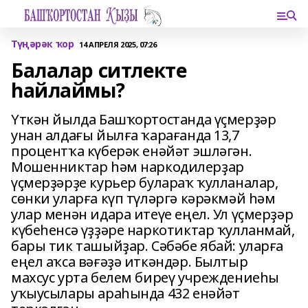
Түңәрәк ҡор
14 АПРЕЛЯ 2025, 07:26
Балалар ситлекте
һайлаймы?
Үткән йылда Башҡортостанда үҫмерҙәр
унан алдағы йылға ҡарағанда 13,7
процентҡа күберәк енәйәт эшләгән.
Мошенниктар һәм наркодилерҙар
үҫмерҙәрҙе курьер булараҡ ҡулланалар,
сөнки уларға күп түләргә кәрәкмәй һәм
улар менән идара итеүе еңел. Ул үҫмерҙәр
күбеһенсә үҙҙәре наркотиктар ҡулланмай,
бары тик ташыйҙар. Сәбәбе ябай: уларға
еңел аҡса вәғәҙә иткәндәр. Былтыр
махсус урта белем биреү учреждениеһы
уҡыусылары араһында 432 енәйәт