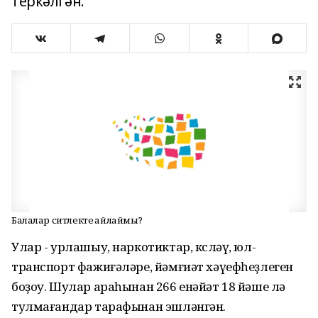
теркәлгән.
Балалар ситлекте һайлаймы?
Улар - урлашыу, наркотиктар, көсләү, юл-
транспорт фажиғәләре, йәмғиәт хәүефһеҙлеген
боҙоу. Шулар араһынан 266 енәйәт 18 йәше лә
тулмағандар тарафынан эшләнгән.