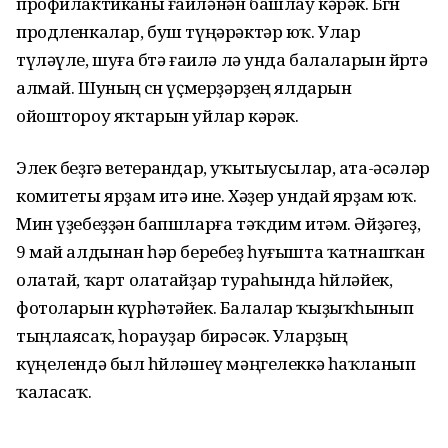
профилактиканы ғаиләнән башлау кәрәк. Бөгөн
продленкалар, буш түңәрәктәр юҡ. Улар
түләүле, шуға бөтә ғаилә лә унда балаларын йөрөтә
алмай. Шуның өсөн үҫмерҙәрҙең ялдарын
ойоштороу яҡтарын уйлар кәрәк.
Элек беҙгә ветерандар, уҡытыусылар, ата-әсәләр
комитеты ярҙам итә ине. Хәҙер ундай ярҙам юҡ.
Мин үҙебеҙҙән бапшларға тәҡдим итәм. Әйҙәгеҙ,
9 май алдынан һәр беребеҙ һуғышта ҡатнашҡан
олатай, ҡарт олатайҙар тураһында һөйләйек,
фотоларын күрһәтәйек. Балалар ҡыҙыҡһынып
тыңлаясаҡ, һорауҙар бирәсәк. Уларҙың
күңелендә был һөйләшеү мәңгелеккә һаҡланып
ҡаласаҡ.