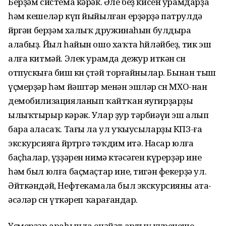
Берҙәм система кәрәк. Әле беҙ кисен урамдарҙа
һәм кешеләр күп йыйылған ерҙәрҙә патрулдә
йөрөгән берҙәм халыҡ дружинаһын булдыра
алабыҙ. Йыл һайын ошо хаҡта һөйләйбеҙ, тик эш
алға китмәй. Элек урамда дежур иткән өсөн
отпускыға биш көн өҫтәй торғайнылар. Бынан тыш
үҫмерҙәр һәм йәштәр менән эшләр өсөн МХО-нан
демобилизацияланып ҡайтҡан яугирҙарҙы
ылыҡтырыр кәрәк. Улар ҙур тәрбиәүи эш алып
бара аласаҡ. Тағы ла ул уҡыусыларҙы КПЗ-ға
экскурсияға йөрөтөргә тәҡдим итә. Насар юлға
баҫһалар, үҙҙәрен нимә көтәсәген күрерҙәр ине
һәм был юлға баҫмаҫтар ине, тигән фекерҙә ул.
Әйткәндәй, Нефтекамала был экскурсияны ата-
әсәләр өсөн үткәреп ҡарағандар.
Үҫмерҙәр араһында енәйәт артыу күренеше