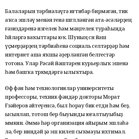
Балаларын тәрбиәләүгә иғтибар бирмәгән, тик
аҡса эшләү менән генә шөғөлләнгән ата-әсәләрҙең
ғәзиздәренә изгелек һәм мәңгелек тураһында
һөйләргә ваҡыттары юҡ. Шуның өсөн йәш
үҫмерҙәрҙең тәрбиәһенә социаль селтәрҙәр һәм
интернет аша яҡшы әҙерләнгән белгестәр
тотона. Улар Рәсәй йәштәрен курьерлыҡ эшенә
һәм башҡа төркөмдәргә ылыҡтыра.
Өфө фән һәм технологиялар университеты
профессоры, техник фәндәр докторы Морат
Ғөзәйеров әйтеүенсә, был һорау бик етди һәм беҙ,
ысынлап, тотош бер быуынды юғалтыуыбыҙ
мөмкин. Әммә һәр организация айырым эшләһә
лә, бер ниндәй ҙә эш килеп сыҡмауы ихтимал.