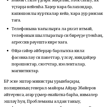
төҫтәрҙә кейенһә. Хәҙер ҡара балахондар,
капюшонлы курткалар кейә, ҡара ҙур рюкзак
таға.
Телефонына ҡағылырға ла рөхсәт итмәй,
телефонын шылтыратыр өсөн биреүҙе үтенһәң,
агрессив рәүештә кире ҡаға.
Өйҙә сәйер әйберҙәр барлыҡҡа килә:
фасовкалау өсөн пакеттар, үлсәү, ниндәйҙер
порошоктар, скотчтар, изоленталар,
магнитиктар.
БР эске эштәр министры урынбаҫары,
полицияның генерал-майоры Айҙар Зөбәйеров
әйтеүенсә, әгәр үҫмер енәйәткә барһа, нимәлер
эшләү һуң. Проблеманы алдан таныу,