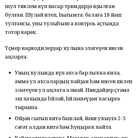
шул тиклем күп насар төркөмдәрҙә яҙылған
булған. Шулай итеп, һығымта: балаға 18 йәш
тулғансы, уны тулыһынса контроь аҫтында
тотор кәрәк.
Үҫмер наркодилерҙар ҡулына эләгеүен нисек
аңларға:
Уның ҡулында күп аҡса барлыҡҡа килә,
әммә ул аҡсаларҙың ҡайҙан һәм нисек килеп
эләгеүен ул аңлата алмай. Ниндәйҙер өҫтәмә
эш хаҡында һөйләй, һөйләшеүҙән ҡасырға
тырыша.
Өйҙән сығып китә башлай, йәки уҡыуға 2-3
сәғәт алдан китә һәм һуңыраҡ ҡайта.
Кейем стиле үҙгәрә. Мәҫәлән, элек сағыу, аҡ