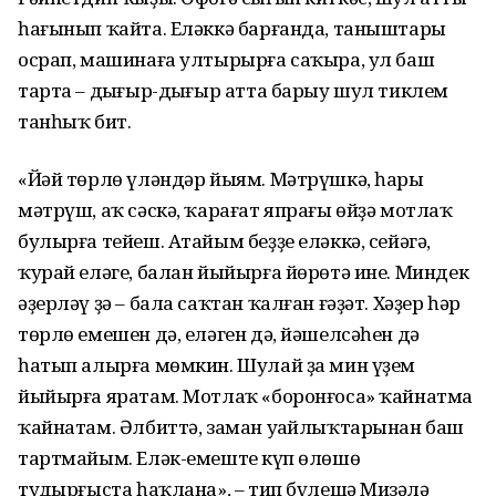
һағынып ҡайта. Еләккә барғанда, таныштары
осрап, машинаға ултырырға саҡыра, ул баш
тарта – дыңғыр-дыңғыр атта барыу шул тиклем
танһыҡ бит.
«Йәй төрлө үләндәр йыям. Мәтрүшкә, һары
мәтрүш, аҡ сәскә, ҡарағат япрағы өйҙә мотлаҡ
булырға тейеш. Атайым беҙҙе еләккә, сейәгә,
ҡурай еләге, балан йыйырға йөрөтә ине. Миндек
әҙерләү ҙә – бала саҡтан ҡалған ғәҙәт. Хәҙер һәр
төрлө емешен дә, еләген дә, йәшелсәһен дә
һатып алырға мөмкин. Шулай ҙа мин үҙем
йыйырға яратам. Мотлаҡ «боронғоса» ҡайнатма
ҡайнатам. Әлбиттә, заман уңайлыҡтарынан баш
тартмайым. Еләк-емештең күп өлөшө
туңдырғыста һаҡлана», – тип бүлешә Миңзәлә