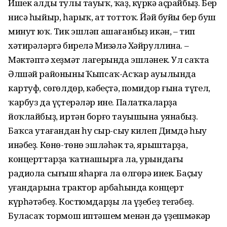
Ишек алды тулы тауыҡ, ҡаҙ, күркә аҫрайбыҙ. Бер
нисә һыйыр, һарыҡ, ат тоттоҡ. Йәй буйы бер буш
минут юҡ. Тик эшләп ашағанбыҙ икән, – тип
хәтирәләргә бирелә Миңзәлә Хәйруллина. –
Мәктәптә хеҙмәт лагерында эшләнек. Ул саҡта
Әлшәй районының Ҡыпсаҡ-Асҡар ауылында
картуф, сөгөлдөр, кәбеҫтә, помидор ғына түгел,
ҡарбуз да үҫтерәләр ине. Палаткаларҙа
йоҡлайбыҙ, иртән борғо тауышына уянабыҙ.
Баҡса утағандан һуң сыр-сыу килеп Димдә һыу
инәбеҙ. Көнө-төнө эшләһәк тә, ярыштарҙа,
концерттарҙа ҡатнашырға ла, урындағы
радиола сығыш яһарға ла өлгөрә инек. Баҫыу
уңғандарына трактор арбаһында концерт
күрһәтәбеҙ. Костюмдарҙы ла үҙебеҙ тегәбеҙ.
Буласаҡ тормош иптәшем менән дә үҙешмәкәр