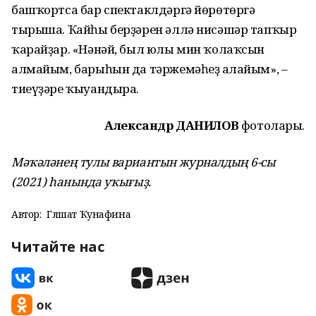
башҡортса бар спектаклдәргә йөрөтөргә
тырыша. Ҡайһы берҙәрен әллә нисәшәр тапҡыр
ҡарайҙар. «Нәнәй, был юлы мин ҡолаҡсын
алмайым, барыһын да тәржемәһеҙ аңлайым», –
тиеүҙәре ҡыуандыра.
Александр ДАНИЛОВ
фотолары.
Мәҡәләнең тулы вариантын журналдың 6-сы
(2021) һанында уҡығыҙ.
Автор:
Гөлшат Ҡунафина
Читайте нас