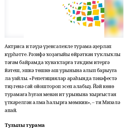
Актриса иң тәүҙә үҙенсәлекле турама әҙерләп
күрһәтте. Рәзифә ҡоҙағыйы өйрәткән туҡлыҡлы
тәғәм байрамда ҡунаҡтарға тәҡдим итергә
йәтеш, эшкә төшкө аш урынына алып барыуға
ла уңайлы. «Репетициялар араһында тәнәфестә
тиҙ генә сәй ойоштороп эсеп алабыҙ. Йәй көнө
турамаға һуған менән ит урынына ҡырғыстан
үткәрелгән алма һалырға мөмкин», – ти Миңзәлә
апай.
Туҡлыҡлы турама