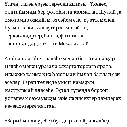
Үлгән, тигән ерҙән терелеп киткән. «Үкенес,
олатайымдың бер фотоһы ла ҡалмаған. Шулай ҙа
өмөтөмдө өҙмәйем, эҙләйем әле. Үҙ аты менән
һуғышҡа киткән яугирҙе, моғайын,
теркәгәндәрҙер, бәлки, фотоға ла
төшөргәндәрҙер», – ти Миңзәлә апай.
Атаһының әсәһе – нәнәһе менән бергә йәшәйҙәр.
Нәнәһе менән ураҙала сәхәргә торорға ярата.
Икмәккә ҡаймаҡ йә һары май һылап,баллап сәй
эсәләр. Ғәрәп телендә уҡый, намаҙын
ҡалдырмай өләсәһе. Өҫтәл түрендә борхоп
ултырған самауырҙың сәйе лә нисектер тәмлерәк
кеүек хәтерҙә ҡалған.
«Барыһын да үҙебеҙ булдырып өйрәнгәнбеҙ.