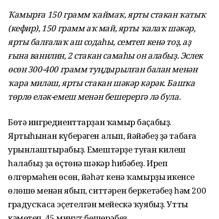
Ҡамырға 150 грамм ҡаймаҡ, ярты стакан ҡатыҡ
(кефир), 150 грамм аҡ май, ярты ҡалаҡ шәкәр,
ярты балғалаҡ аш содаһы, семтеп кенә тоҙ, аҙ
ғына ванилин, 2 стакан самаһы он алабыҙ. Эслек
өсөн 300-400 грамм туңдырылған балан менән
ҡара миләш, ярты стакан шәкәр кәрәк. Башҡа
төрлө еләк-емеш менән бешерергә лә була.
Бөтә ингредиенттарҙан ҡамыр баҫабыҙ.
Яртыһынан күберәген алып, йәйәбеҙ ҙә табаға
урынлаштырабыҙ. Емештәрҙе туңған килеш
һалабыҙ ҙа өҫтөнә шәкәр һибәбеҙ. Иреп
өлгөрмәһен өсөн, йәһәт кенә ҡамыр­ҙың икенсе
өлөшө менән ябып, ситтәрен беркетәбеҙ һәм 200
градус­ҡаса эҫетелгән мейескә ҡуябыҙ. Утты
кәметеп, 45 минут бешерәбеҙ.