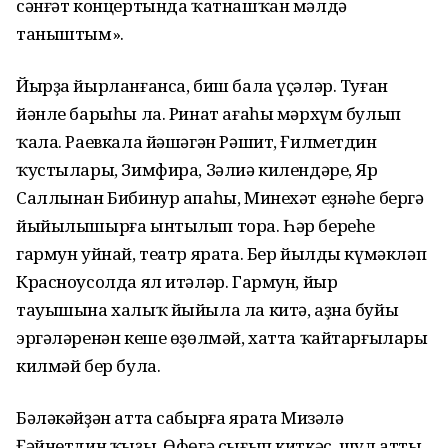
сәнғәт концертында ҡатнашҡан мәлдә
таныштым».
Йырҙа йырланғанса, биш бала үҫәләр. Туған
йәнле барыһы ла. Ринат ағаһы мәрхүм булып
ҡала. Раевкала йәшәгән Рәшит, Ғилметдин
ҡустылары, Зимфира, Зәлиә килендәре, Яр
Саллынан Бибинур апаһы, Минехәт еҙнәһе бергә
йыйылышырға ынтылып тора. Һәр береһе
гармун уйнай, театр ярата. Бер йылды күмәкләп
Красноусолда ял итәләр. Гармун, йыр
тауышына халыҡ йыйыла ла китә, аҙна буйы
эргәләренән кеше өҙөлмәй, хатта ҡайтарғылары
килмәй бер була.
Бәләкәйҙән атта сабырға ярата Миңзәлә
Ғәйнетдин ҡыҙы. Өфөгә сығып киткәс, шул атты