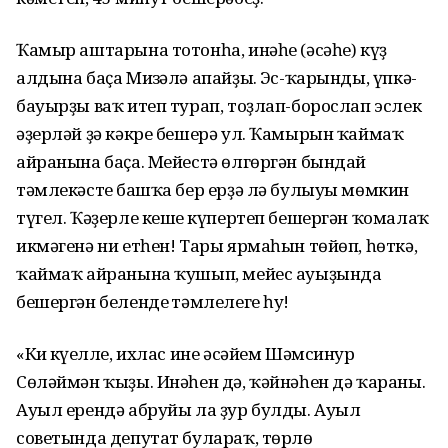
Ҡамыр аштарына тотонһа, инәһе (әсәһе) күҙ
алдына баҫа Миңзәлә апайҙың. Эс-ҡарынды, үпкә-
бауырҙы ваҡ итеп турап, тоҙлап-борослап эслек
әҙерләй ҙә кәкре бешерә ул. Ҡамырын ҡаймаҡ
айранына баҫа. Мейестә өлгөргән бындай
тәмлекәстең башҡа бер ерҙә лә булыуы мөмкин
түгел. Ҡәҙерле кешең күпертеп бешергән ҡомалаҡ
икмәгенә ни етһен! Тары ярмаһын төйөп, һөткә,
ҡаймаҡ айранына ҡушып, мейес ауыҙында
бешергән белендең тәмлелеге һуң!
«Киң күңелле, ихлас ине әсәйем Шәмсинур
Сөләймән ҡыҙы. Инәһен дә, ҡәйнәһен дә ҡараны.
Ауыл ерендә абруйы ла ҙур булды. Ауыл
советында депутат булараҡ, төрлө