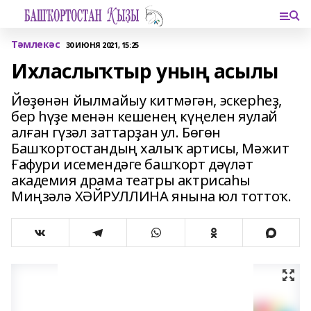
Тәмлекәс
30 ИЮНЯ 2021, 15:25
Ихласлыҡтыр уның асылы
Йөҙөнән йылмайыу китмәгән, эскерһеҙ,
бер һүҙе менән кешенең күңелен яулай
алған гүзәл заттарҙан ул. Бөгөн
Башҡортостандың халыҡ артисы, Мәжит
Ғафури исемендәге башҡорт дәүләт
академия драма театры актрисаһы
Миңзәлә ХӘЙРУЛЛИНА янына юл тоттоҡ.