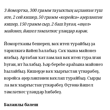
3 йомортҡа, 300 грамм тауыҡтың ыҫланған түш
ите, 2 сей кишер, 50 грамм «корейса» әҙерләнгән
кишер, 150 грамм сыр, 2 баш һуған, «еңел»
майонез, йәшел тәмләткес үләндәр кәрәк.
Йомортҡаны бешереп, ваҡ итеп турайбыҙ ҙа
тәрилкәгә йәйеп һалабыҙ. Саҡ ҡына майонез
яғабыҙ. Артабан ҡатламлап ваҡ итеп туралған
һуған, ит һалабыҙ. Һәр береһе араһына майонез
һылайбыҙ. Кишерҙе ваҡ ҡыр­ғыстан үткәрәбеҙ,
корейса әҙерләнгәнен ваҡлап турайбыҙ. Сырҙы
ла ваҡ ҡырғыстан үткәрәбеҙ. Өҫтөнә йәшел
тәмләткес үләндәр һибәбеҙ.
Баланлы бәлеш