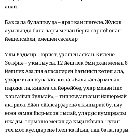
апай.
Баҡсала булашыу ҙа – яратҡан шөғөлө. Жуков
ауылында балалары менән бергә төрлөһөнән
йәшелсәһен, емешен сәсәләр.
Улы Радмир – юрист, үҙ эшен асҡан. Килене
Зөлфиә – уҡытыусы. 12 йәшлек Әмирхан менән 8
йәшлек Азалия өләсәләрен һағынып көтөп ала,
үҙҙәре йыш ҡунаҡҡа килә. «Бәләкәстәр менән
паркка ла, киноға ла йөрөйбөҙ, улар менән һис
ҡартайып булмай», – тип ҡыуанысын йәшермәй
актриса. Ейән-ейәнсәрҙәренә яҡыныраҡ булыу
өсөн заман йыр-моңон тыңлай, уларҙың кумирҙары
ижады, тормошо менән дә ҡыҙыҡһына. Туған
тел моңо күңелдәренә һеңеп ҡалһын, тип балаларҙы