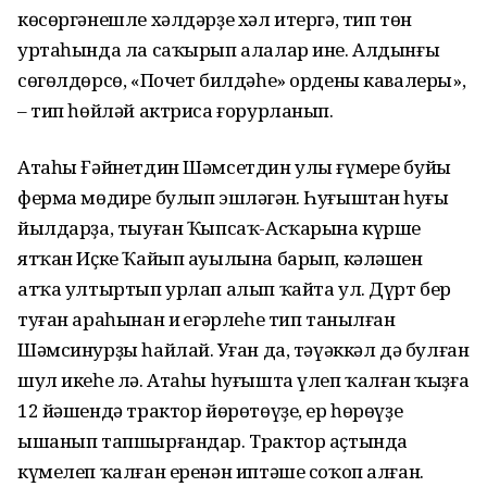
көсөргәнешле хәлдәрҙе хәл итергә, тип төн
уртаһында ла саҡырып алалар ине. Алдынғы
сөгөлдөрсө, «Почет билдәһе» ордены кавалеры»,
– тип һөйләй актриса ғорурланып.
Атаһы Ғәйнетдин Шәмсетдин улы ғүмере буйы
ферма мөдире булып эшләгән. Һуғыштан һуңғы
йылдарҙа, тыуған Ҡыпсаҡ-Асҡарына күрше
ятҡан Иҫке Ҡайып ауылына барып, кәләшен
атҡа ултыртып урлап алып ҡайта ул. Дүрт бер
туған араһынан иң егәрлеһе тип танылған
Шәмсинурҙы һайлай. Уңған да, тәүәккәл дә булған
шул икеһе лә. Атаһы һуғышта үлеп ҡалған ҡыҙға
12 йәшендә трактор йөрөтөүҙе, ер һөрөүҙе
ышанып тапшырғандар. Трактор аҫтында
күмелеп ҡалған еренән иптәше соҡоп алған.