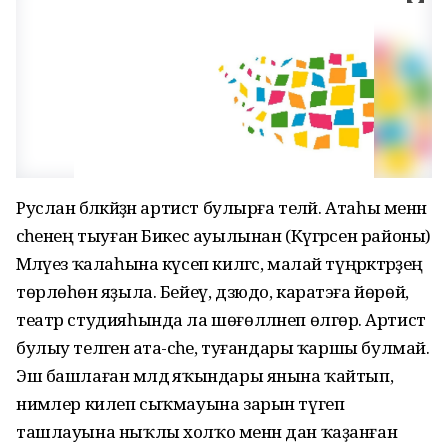
Руслан бәләкәйҙән артист булырға теләй. Атаһы менән
әсәһенең тыуған Бикес ауылынан (Күгәрсен районы)
Мәләүез ҡалаһына күсеп килгәс, малай түңәрәктәрҙең
төрлөһөнә яҙыла. Бейеү, дзюдо, каратэға йөрөй,
театр студияһында ла шөғөлләнеп өлгөрә. Артист
булыу теләгенә ата-әсәһе, туғандары ҡаршы булмай.
Эш башлаған мәлдә яҡындары янына ҡайтып,
нимәлер килеп сыҡмауына зарын түгеп
ташлауына ныҡлы холҡо менән дан ҡаҙанған