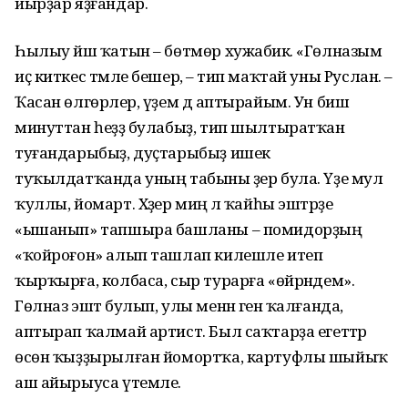
йырҙар яҙғандар.
Һылыу йәш ҡатын – бөтмөр хужабикә. «Гөлназым
иҫ киткес тәмле бешерә, – тип маҡтай уны Руслан. –
Ҡасан өлгөрәлер, үҙем дә аптырайым. Ун биш
минуттан һеҙҙә булабыҙ, тип шылтыратҡан
туғандарыбыҙ, дуҫтарыбыҙ ишек
туҡылдатҡанда уның табыны әҙер була. Үҙе мул
ҡуллы, йомарт. Хәҙер миңә лә ҡайһы эштәрҙе
«ышанып» тапшыра башланы – помидорҙың
«ҡойроғон» алып ташлап килешле итеп
ҡырҡырға, колбаса, сыр турарға «өйрәндем».
Гөлназ эштә булып, улы менән генә ҡалғанда,
аптырап ҡалмай артист. Был саҡтарҙа егеттәр
өсөн ҡыҙҙырылған йомортҡа, картуфлы шыйыҡ
аш айырыуса үтемле.