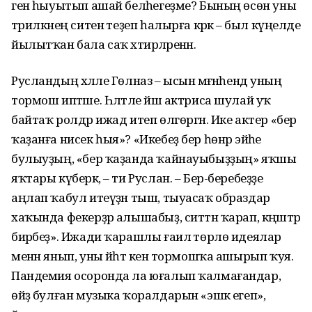
генә һыуытып ашай беләһегеҙме? Бының өсөн уны
тәрилкәнең ситенә теҙеп һалырға кәрәк – был күңелде
йылытҡан бала саҡ хәтирәләренән.
Русландың хәләле Гөлназ – ысын мәғәнәһендә уның
тормош иптәше. Һәләтле йәш актриса шулай уҡ
байтаҡ ролдәр ижад итеп өлгөргән. Ике актер «бер
ҡаҙанға нисек һыя»? «Икебеҙ бер һөнәр эйәһе
булыуҙың, «бер ҡаҙанда ҡайнауыбыҙҙың» яҡшы
яҡтары күберәк, – ти Руслан. – Бер-беребеҙҙе
аңлап ҡабул итеүҙән тыш, тыуасаҡ образдар
хаҡында фекерҙәр алышабыҙ, ситтән ҡарап, кәңәштәр
бирәбеҙ». Ижади ҡарашлы ғаилә төрлө идеялар
менән янып, уны йәһәт кенә тормошҡа ашырып ҡуя.
Пандемия осоронда ла юғалып ҡалмағандар,
өйҙә булған музыка ҡоралдарын «эшкә егеп»,