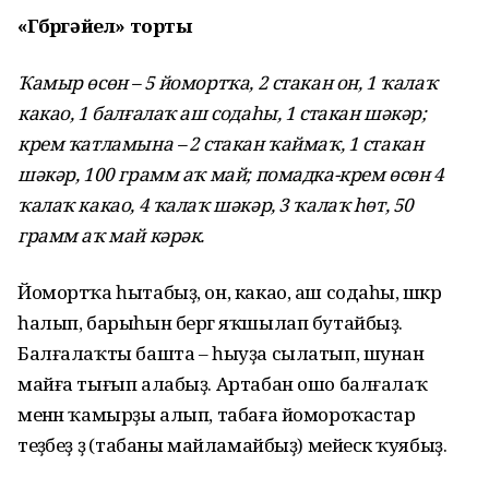
«Гөбөргәйел» торты
Ҡамыр өсөн – 5 йомортҡа, 2 стакан он, 1 ҡалаҡ
какао, 1 балғалаҡ аш содаһы, 1 стакан шәкәр;
крем ҡатламына – 2 стакан ҡаймаҡ, 1 стакан
шәкәр, 100 грамм аҡ май; помадка-крем өсөн 4
ҡалаҡ какао, 4 ҡалаҡ шәкәр, 3 ҡалаҡ һөт, 50
грамм аҡ май кәрәк.
Йомортҡа һытабыҙ, он, какао, аш содаһы, шәкәр
һалып, барыһын бергә яҡшылап бутайбыҙ.
Балғалаҡты башта – һыуҙа сылатып, шунан
майға тығып алабыҙ. Артабан ошо балғалаҡ
менән ҡамырҙы алып, табаға йомороҡастар
теҙәбеҙ ҙә (табаны майламайбыҙ) мейескә ҡуябыҙ.