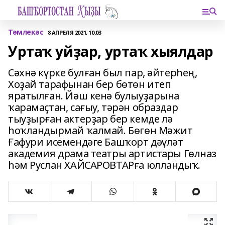
Тәмлекәс
8 АПРЕЛЯ 2021, 10:03
Уртаҡ уйҙар, уртаҡ хыялдар
Сәхнә күрке булған был пар, әйтерһең,
Хоҙай тарафынан бер бөтөн итеп
яратылған. Йәш кенә булыуҙарына
ҡарамаҫтан, сағыу, тәрән образдар
тыуҙырған актерҙар бер кемде лә
һоҡландырмай ҡалмай. Бөгөн Мәжит
Ғафури исемендәге Башҡорт дәүләт
академия драма театры артистары Гөлназ
һәм Руслан ХАЙСАРОВТАРға юлландыҡ.