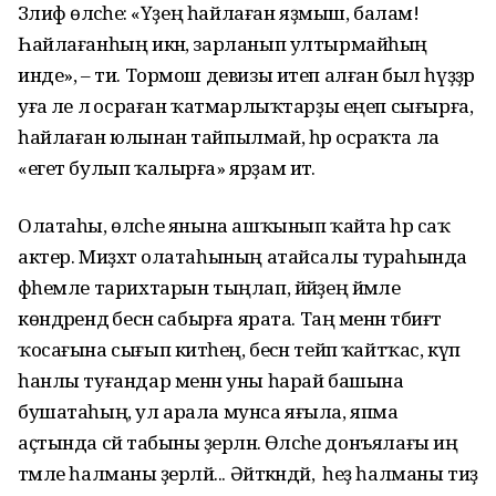
Зәлифә өләсәһе: «Үҙең һайлаған яҙмыш, балам!
Һайлағанһың икән, зарланып ултырмайһың
инде», – ти. Тормош девизы итеп алған был һүҙҙәр
уға әле лә осраған ҡатмарлыҡтарҙы еңеп сығырға,
һайлаған юлынан тайпылмай, һәр осраҡта ла
«егет булып ҡалырға» ярҙам итә.
Олатаһы, өләсәһе янына ашҡынып ҡайта һәр саҡ
актер. Миҙхәт олатаһының атайсалы тураһында
фәһемле тарихтарын тыңлап, йәйҙең йәмле
көндәрендә бесән сабырға ярата. Таң менән тәбиғәт
ҡосағына сығып китәһең, бесән тейәп ҡайтҡас, күп
һанлы туғандар менән уны һарай башына
бушатаһың, ул арала мунса яғыла, япма
аҫтында сәй табыны әҙерләнә. Өләсәһе донъялағы иң
тәмле һалманы әҙерләй... Әйткәндәй, ә һеҙ һалманы тиҙ