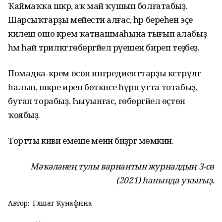
Ҡаймаҡҡа шәкәр, аҡ май ҡушып болғатабыҙ.
Шарсыҡтарҙы мейестән алғас, һәр береһен эҫе
килеш ошо крем ҡатнашмаһына тығып алабыҙ
һәм һай тәрилкәгә гөбөргәйел рәүешен биреп теҙәбеҙ.
Помадка-крем өсөн ингредиенттарҙы кәстрүлгә
һалып, шәкәре иреп бөткәнсе һүрән утта тотабыҙ,
бутап торабыҙ. Һыуынғас, гөбөргәйел өҫтөнә
ҡоябыҙ.
Тортты киви емеше менән биҙәргә мөмкин.
Мәҡәләнең тулы вариантын журналдың 3-с
ө
(2021) һанында уҡығыҙ.
Автор:
Гөлшат Ҡунафина