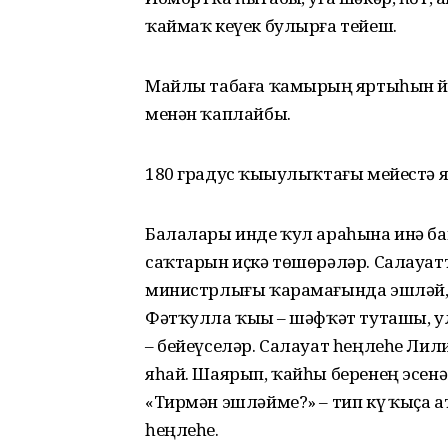
ҡаймаҡ кеүек булырға тейеш.
Майлы табаға ҡамырҙың яртыһын йәй
менән ҡаплайбыҙ.
180 градус ҡыҙыулыҡтағы мейестә я
Балалары инде ҡул араһына инә баш
саҡтарын иҫкә төшөрәләр. Салауат
министрлығы ҡарамағында эшләй, 
Фәтҡулла ҡыҙы – шәфҡәт туташы, ул
– бейеүселәр. Салауат һеңлеһе Лил
яһай. Шаярып, ҡайһы беренең эсенә 
«Тирмән эшләйме?» – тип күҙ ҡыҫа а
һеңлеһе.