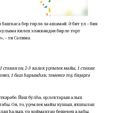
 башҡаса бер төрлө лә ашамай. Ә бит ул – бик
 ҡулыма килеп эләккәндән бирле торт
, – ти Сәлимә.
 стакан он, 2-3 ҡалаҡ үҫемлек майы, 1 стакан
нез, 1 баш һарымһаҡ, тәменсә тоҙ, биҙәргә
үткәрәбеҙ. Йәш булһа, орлоҡтарын алып
быҙ. Он, тоҙ, үҫемлек майы ҡушып, яҡшылап
лап һалып, ҙур ҡоймаҡтар бешереп алабыҙ.