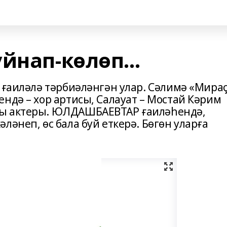
йнап-көлөп...
 ғаиләлә тәрбиәләнгән улар. Сәлимә «Мира
ндә – хор артисы, Салауат – Мостай Кәрим
ры актеры. ЮЛДАШБАЕВТАР ғаиләһендә,
ләнеп, өс бала буй еткерә. Бөгөн уларға