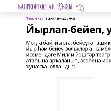
Тәмлекәс
8 СЕНТЯБРЯ 2020, 07:18
Йырлап-бейеп, у
Моңға бай, йырға, бейеүгә ғашиҡ
йыр һәм бейеү фольклор ансамбле
исемендәге Милли йәштәр теат
атаһына арҡаланып, әсәһенә иркә
ҡунаҡҡа юлландыҡ.