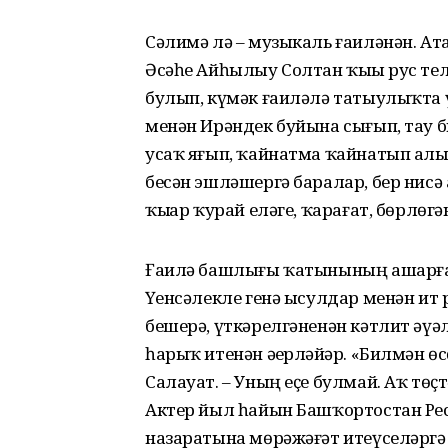
Сәлимә лә – музыкаль ғаиләнән. Ат
Әсәһе Айһылыу Солтан ҡыҙы рус тел
булып, күмәк ғаиләлә татыулыҡта ү
менән Ирәндек буйына сығып, тау б
усаҡ яғып, ҡайнатма ҡайнатып алы
бесән эшләшергә баралар, бер нисә
ҡыҙҙар ҡурай еләге, ҡарағат, бөрлөг
Ғаилә башлығы ҡатынының ашарға 
Үҙенсәлекле генә ысулдар менән ит
бешерә, үткәрелгәненән кәтлит әүәл
һарыҡ итенән әҙерләйҙәр. «Билмән 
Салауат. – Уның еҫе булмай. Аҡ төҫ
Актер йыл һайын Башҡортостан Р
назаратына мөрәжәғәт итеүселәргә ҡ