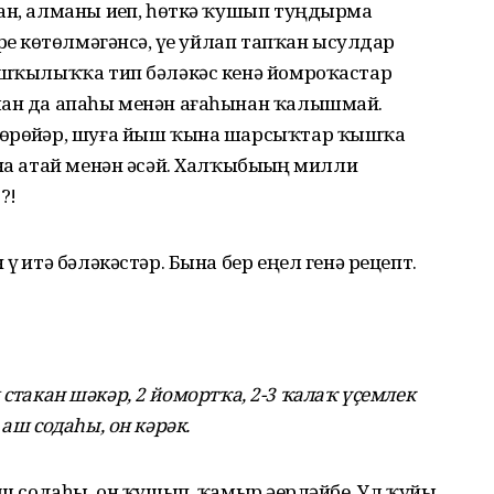
ан, алманы иҙеп, һөткә ҡушып туңдырма
рҙе көтөлмәгәнсә, үҙе уйлап тапҡан ысулдар
ҡышҡылыҡҡа тип бәләкәс кенә йомроҡастар
лан да апаһы менән ағаһынан ҡалышмай.
йөрөйҙәр, шуға йыш ҡына шарсыҡтар ҡышҡа
на атай менән әсәй. Халҡыбыҙҙың милли
?!
ҙ итә бәләкәстәр. Бына бер еңел генә рецепт.
ты стакан шәкәр, 2 йомортҡа, 2-3 ҡалаҡ үҫемлек
аш содаһы, он кәрәк.
аш содаһы, он ҡушып, ҡамыр әҙерләйбеҙ. Ул ҡуйы