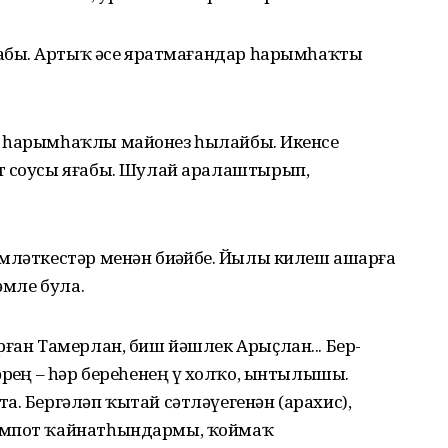
шабыҙ. Артыҡ әсе яратмағандар һарымһаҡты
 һарымһаҡлы майонез һылайбыҙ. Икенсе
т соусы яғабыҙ. Шулай аралаштырып,
мләткестәр менән биҙәйбеҙ. Йылы килеш ашарға
әмле була.
рған Тамерлан, биш йәшлек Арыҫлан... Бер-
рҙең – һәр береһенең үҙ холҡо, ынтылышы.
а. Бергәләп ҡытай сәтләүегенән (арахис),
омпот ҡайнатһындармы, ҡоймаҡ