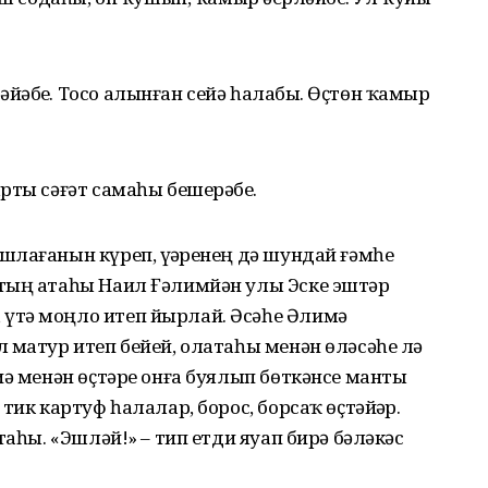
әбеҙ. Тосо алынған сейә һалабыҙ. Өҫтөн ҡамыр
рты сәғәт самаһы бешерәбеҙ.
лағанын күреп, үҙҙәренең дә шундай ғәмһеҙ
тың атаһы Наил Ғәлимйән улы Эске эштәр
үтә моңло итеп йырлай. Әсәһе Әлимә
 матур итеп бейей, олатаһы менән өләсәһе лә
иә менән өҫтәре онға буялып бөткәнсе манты
тик картуф һалалар, борос, борсаҡ өҫтәйҙәр.
таһы. «Эшләй!» – тип етди яуап бирә бәләкәс