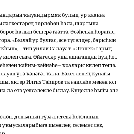
ҡындарын ҡыуандырмаҡ булып, ҙур ҡаҙанға
әмләткестәрҙең төрлөһөн һала, шартына
 борос һалып бешерә ғәҙәттә. Әсәһенән һорағас,
тора. «Былай ҙур булғас, әсе түгелдер, барыһын
ыҡһын», – тип уйлай Салауат. «Огонек»тарың
 килеп сыға. Өйҙәгеләр уны ашағандан һуң һөт
еһенең ҡайны-ҡәйнәһе – ҡоҙалары килеп төшә.
ылауҙан үтә ҡәнәғәт ҡала. Бәхетленең ҡунағы
ашы, актер Илгиз Таһиров та ғаиләһе менән юл
а ла етә үҙенсәлекле былау. Күңелле һыйҙы әле
өлөп, донъяның гүзәллегенә һоҡланып
 уҡыусыларыбыҙға именлек, сәләмәтлек,
ар.