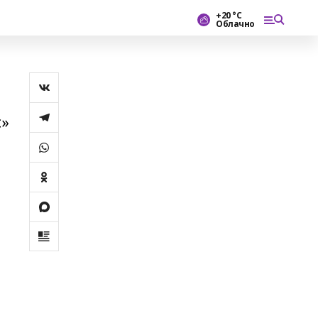
+20 °С
Облачно
ҫ»