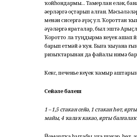
ҡойһондармы... Тамерлан еләк, бан
әҙерләргә оҫтарып алған. Мәсьәләлә
менән сисергә әүәҫ ул. Ҡороттан 
әүәләргә яраталар, был эштә Арыҫ
Ҡоротто ла туңдырма кеүек ашап 
барып етмәй ҙә ҡуя. Быға ҡыуана ғы
ризыҡтарынан да файҙалы нимә бар
Кекс, печенье кеүек ҡамыр аштарын ү
Сейәле бәлеш
1 – 1,5 стакан сейә, 1 стакан һөт, яр
майы, 4 ҡалаҡ какао, ярты балғалаҡ 
Йомортҡа һытабыҙ, уға шәкәр, һөт, 