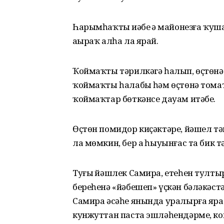
Һарымһаҡты иҙәбеҙ ҙә майонезға ҡу
аҙыраҡ алһа ла ярай.
Ҡоймаҡты тәрилкәгә һалып, өҫтөнә
ҡоймаҡты һалабыҙ һәм өҫтөнә тома
ҡоймаҡтар бөткәнсе дауам итәбеҙ.
Өҫтөн помидор киҫәктәре, йәшел тә
ла мөмкин, бер аҙ һыуынғас та бик т
Туғыҙ йәшлек Самира, етеһен тулты
береһенә «йәбешеп» үҫкән бәләкәстә
Самира әсәһе янында уралырға ярат
кунжуттан паста эшләһендәрме, к