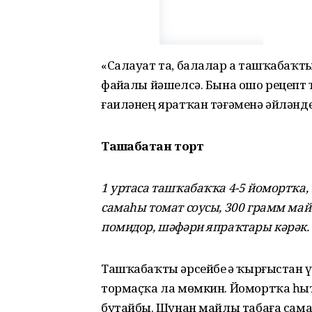
«Салауат та, балалар ҙа ташҡабаҡты
файҙалы йәшелсә. Бына ошо рецепт
ғаиләнең яратҡан тәғәменә әйләнде»
Ташҡабаҡтан торт
1 уртаса ташҡабаҡҡа 4-5 йомортҡа, 1
самаһы томат соусы, 300 грамм майо
помидор, шәфәри япраҡтары кәрәк.
Ташҡабаҡты әрсейбеҙ ҙә ҡырғыстан 
тормаҫҡа ла мөмкин. Йомортҡа һыта
бутайбыҙ. Шунан майлы табаға сама