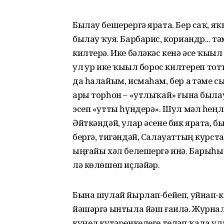
Былау бешерергә ярата. Бер саҡ, я
былау ҡуя. Барбарис, кориандр... т
килтерә. Ике бәләкәс кенә әсе ҡыҙыл
ул ҙур ике ҡыҙыл борос килтереп тот
да һалайым, исмаһам, бер аҙ тәме с
ары торһон – «утлыҡай» ғына былау
эсеп «утты һүндерә». Шул мәл һеңл
Әйткәндәй, улар әсене бик ярата, б
бергә, тигәндәй, Салауаттың курст
ыңғайы хәл белешергә инә. Барыһын
лә көлөшөп иҫләйҙәр.
Бына шулай йырлап-бейеп, уйнап-к
йәшәргә ынтыла йәш ғаилә. Журнал
күңел күтәренкелеге теләп ҡала ул