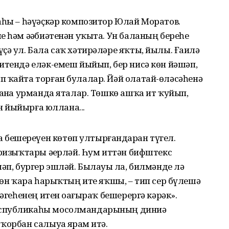
аһы – һәүәҫкәр композитор Юлай Моратов.
е һәм әҙәбиәтенән уҡыта. Ун баланың береһе
ҫә ул. Бала саҡ хәтирәләре яҡты, йылы. Ғаилә
итендә еләк-емеш йыйып, бер нисә көн йәшәп,
п ҡайта торған булалар. Йәй олатай-өләсәһенә
 аҙна урманда яталар. Төшкө ашҡа ит ҡуйып,
ән йыйырға юллана...
бешереүен көтөп ултырғандарҙан түгел.
 ризыҡтары әҙерләй. Һум иттән бифштекс
әп, бургер эшләй. Былауҙы ла, билмәнде лә
өсөн ҡара һарыҡтың ите яҡшы, – тип сер бүлешә
тәгеһенең итен оҙағыраҡ бешерергә кәрәк».
еспубликаһы мосолмандарының диниә
орбан салыуҙа ярҙам итә.