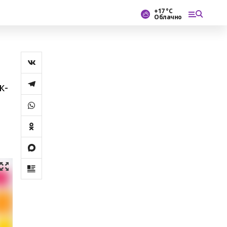
+17 °С
Облачно
ҡ-