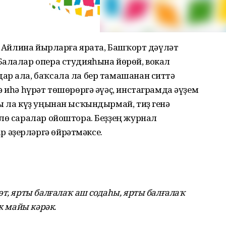
ш. Айлина йырларға ярата, Башҡорт дәүләт
Балалар опера студияһына йөрөй, вокал
ар ала, баҡсала ла бер тамашанан ситтә
ә иһә һүрәт төшөрөргә әүәҫ, инстаграмда әүҙем
ы ла күҙ уңынан ысҡындырмай, тиҙ генә
лө саралар ойоштора. Беҙҙең журнал
 әҙерләргә өйрәтмәксе.
өт, ярты балғалаҡ аш содаһы, ярты балғалаҡ
к майы кәрәк.