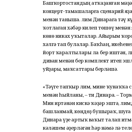
Башҡортостандың атҡаҙанған мәҙә
концерт-тамашаларға сценарий яҙа
менән таныша. Әлим Динараға тәү к
ҡотлаған хәбәр килеп төшөү менән я
көнө никах уҡыталар. Айырым ҡор
хәлгә тап булалар. Баҡһаң, икеһе
йорт ҡаралтылары ла бер иштән, Әл
диван менән бер комплект итеп эш
уйҙары, маҡсаттары берләшә.
«Тәүге тапҡыр Әлим, мине ҡунаҡҡа
менән һыйланы, – ти Динара. – Тор
Мин иртәнән кискә ҡәҙәр эштә, Әли
башланмай, көндөҙ бушыраҡ, шуға 
Динара үҙе артыҡ ваҡыт талап итм
кәләшем әҙерләгән һәр нәмә лә тел