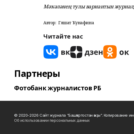
Мәҡәләнең тулы вари
антын журналд
Автор:
Гөлшат Ҡунафина
Читайте нас
Партнеры
Фотобанк журналистов РБ
© 2020-2026 Сайт журнала "Башҡортостан ҡыҙы". Копирование и
Об использовании персональных данных