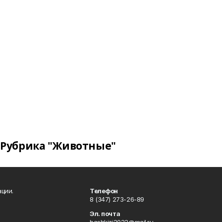
Рубрика "Животные"
ции.
Телефон
8 (347) 273-26-89
Эл. почта