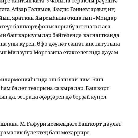
 кире ҡайтып китә. Учалыла осраҡлы рәүештә
әгә. Айҙар Ғәлимов, Фәдис Ғәниевтарҙың иң
ыйып, яратҡан йырсыһына оҡшатып «Моңдар
теүе башҡорт фольклоры бүлегенә юл аса.
ын башҡарыусылар бәйгеһендә ҡатнашҡанда
на уны күреп, Өфө дәүләт сәнғәт институтына
уын Миләүшә Мортазина етәкселегендә дауам
филармонияһында эш башлай Әлим. Биш
 һәм балет театрына саҡыралар. Башҡорт
н да, эстрада әҫәрҙәрен дә берҙәй күңел
шлана. М. Ғафури исемендәге Башҡорт дәүләт
драматик бүлектең баш мөхәррире,