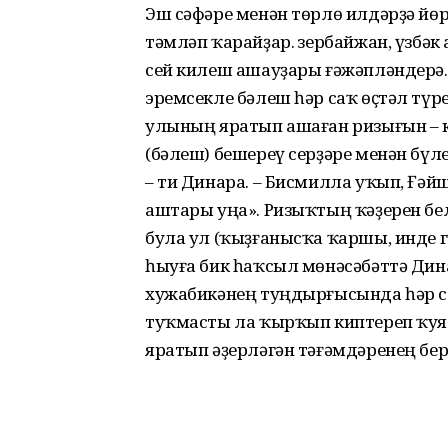
Эш сәфәре менән төрлө илдәрҙә й
тәмләп ҡарайҙар. Әзербайжан, үзбә
сей килеш ашауҙары ғәжәпләндерә.
эремсекле бәлеш һәр саҡ өҫтәл түр
улының яратып ашаған ризығын – к
(бәлеш) бешереү серҙәре менән бү
– ти Динара. – Бисмилла уҡып, Ғә
аштары уңа». Ризыҡтың ҡәҙерен бе
була ул (ҡыҙғанысҡа ҡаршы, инде г
һыуға бик һаҡсыл мөнәсәбәттә Дин
хужабикәнең туңдырғысында һәр са
туҡмасты ла ҡырҡып киптереп ҡуя.
яратып әҙерләгән тәғәмдәренең бер