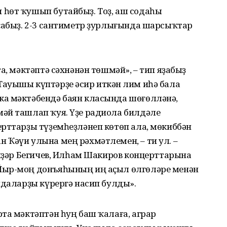
һөт ҡушып бутайбыҙ. Тоҙ, аш содаһы
аҫабыҙ. 2-3 сантиметр ҙурлығында шарсыҡтар
а, мәктәптә сәхнәнән төшмәй», – тип яҙабыҙ
ауышы күптәрҙе әсир иткән Әлим иһә бала
ка мәктәбендә баян класында шөғөлләнә,
әй ташлап ҡуя. Үҙе радиола билдәле
ерттарҙы түҙемһеҙләнеп көтөп ала, мөкиббән
 Ҡәүи улына мең рәхмәтлемен, – ти ул. –
әйҙәр Бегичев, Илһам Шакиров концерттарына
Йыр-моң донъяһының иң аҫыл өлгөләре менән
ндаларҙы күрергә насип булды».
та мәктәптән һуң баш ҡалаға, аграр