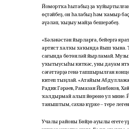
Йомортҡа һытабыҙ ҙа ҡуйыртылған 
өҫтәйбеҙ, он һалабыҙ һәм ҡамыр б
әүәләп, ҡыҙыу майҙа бешерәбеҙ.
«Бәләкәстән йырларға, бейергә ярат
артист халҡы хаҡында йыш ҡына. Т
сағында бөтөнләй йырламай. Музы
уҡытыусыһы киткәс, уны дауам итм
сәғәттәрҙә генә тапшырылған конц
китеп тыңлай. «Атайым Абдуллажан
Радик Гәрәев, Рамазан Йәнбәков, Х
ҡалдырмай алып йөрөнө ул мине. 
таныштым, сәхнә күрке – тере леге
Учалы районы Бөйҙө ауылы егете ур