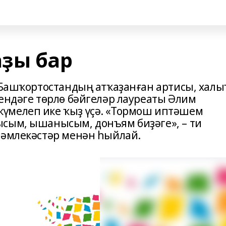
ҙы бар
 Башҡортостандың атҡаҙанған артисы, халы
лендәге төрлө бәйгеләр лауреаты Әлим
үмелеп ике ҡыҙ үҫә. «Тормош иптәшем
сым, ышанысым, донъям биҙәге», – ти
тәмлекәстәр менән һыйлай.