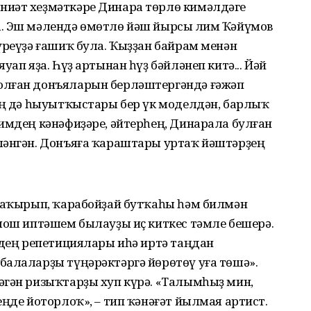
ниәт хеҙмәткәре Динара төрлө кимәлдәге
. Эш мәлендә өмөтлө йәш йырсы Әлим Ҡәйүмов
үреүҙә ғашиҡ була. Ҡыҙҙан байрам менән
уап яҙа. Һүҙ артынан һүҙ бәйләнеп китә... Йәй
олған донъяларын берләштергәндә ғәжәп
нең дә һыуытҡыстары бер үк моделдән, барлыҡ
имдең кәнәфиҙәре, әйтерһең, Динарала булған
ләнгән. Донъяға ҡараштары уртаҡ йәштәрҙең
 саҡырып, ҡарабойҙай бутҡаһы һәм билмән
мош иптәшем былауҙы иҫ киткес тәмле бешерә.
мдең репетициялары иһә иртә таңдан
балаларҙы түңәрәктәргә йөрөтөү уға төшә».
әгән ризыҡтарҙы хуп күрә. «Талымһыҙ мин,
еңде йоторлоҡ», – тип ҡәнәғәт йылмая артист.