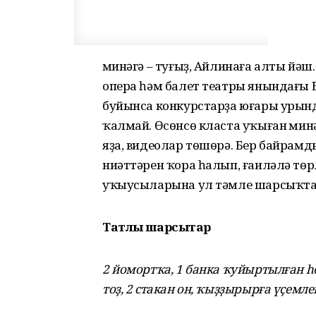
Әминәгә – туғыҙ, Айлинаға алты йә
опера һәм балет театры янындағы 
буйынса конкурстарҙа юғары урынд
ҡалмай. Өсөнсө класта уҡыған Әмин
яҙа, видеолар төшөрә. Бер байрамд
ниәттәрен ҡора һалып, ғаиләлә төр
уҡыусыларына ул тәмле шарсыҡтар
Татлы шарсыҡтар
2 йомортҡа, 1 банка ҡуйыртылған һ
тоҙ, 2 стакан он, ҡыҙҙырырға үҫемле