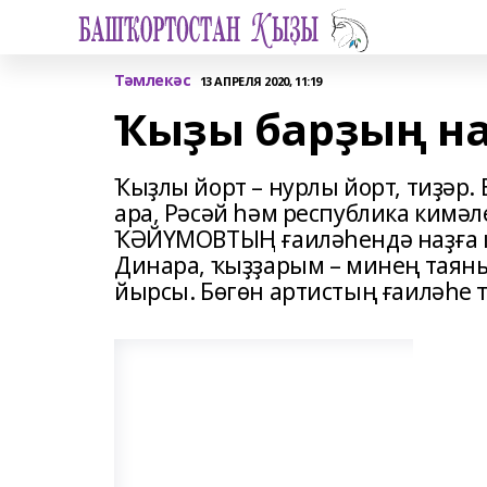
Тәмлекәс
13 АПРЕЛЯ 2020, 11:19
Ҡыҙы барҙың на
Ҡыҙлы йорт – нурлы йорт, тиҙәр.
ара, Рәсәй һәм республика кимә
ҠӘЙҮМОВТЫҢ ғаиләһендә наҙға к
Динара, ҡыҙҙарым – минең таяны
йырсы. Бөгөн артистың ғаиләһе 