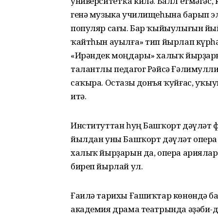
университетҡа килә. Балл етмәгәс,
генә музыка училищеһына барып эл
популяр сағы. Бар ҡыйыулығын й
ҡайтһын ауылға» тип йырлап күрһә
«Ирәндек моңдары» халыҡ йырҙар
талантлы педагог Рәйсә Ғәлимулли
саҡыра. Остазы донъя ҡуйғас, уҡы
итә.
Институттан һуң Башҡорт дәүләт 
йылдан уны Башҡорт дәүләт опера
халыҡ йырҙарын да, опера ариялары
биреп йырлай ул.
Ғаилә тарихы Ғашиҡтар көнөндә ба
академия драма театрында әҙәби-