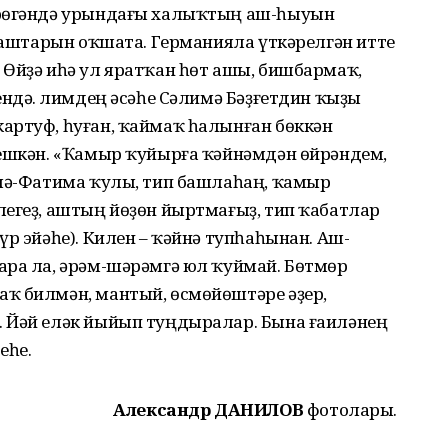
өрөгәндә урындағы халыҡтың аш-һыуын
к аштарын оҡшата. Германияла үткәрелгән итте
 Өйҙә иһә ул яратҡан һөт ашы, бишбармаҡ,
ендә. Әлимдең әсәһе Сәлимә Бәҙғетдин ҡыҙы
артуф, һуған, ҡаймаҡ һалынған бөккән
лешкән. «Ҡамыр ҡуйырға ҡәйнәмдән өйрәндем,
йшә-Фатима ҡулы, тип башлаһаң, ҡамыр
легеҙ, аштың йөҙөн йыртмағыҙ, тип ҡабатлар
үр эйәһе). Килен – ҡәйнә тупһаһынан. Аш-
ара ла, әрәм-шәрәмгә юл ҡуймай. Бөтмөр
ҡ билмән, мантый, өсмөйөштәре әҙер,
 Йәй еләк йыйып туңдыралар. Бына ғаиләнең
еһе.
Александр ДАНИЛОВ
фотолары.