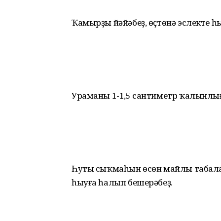
Ҡамырҙы йәйәбеҙ, өҫтөнә эслекте һ
Ураманы 1-1,5 сантиметр ҡалынлы
Һуты сыҡмаһын өсөн майлы табала 
һыуға һалып бешерәбеҙ.