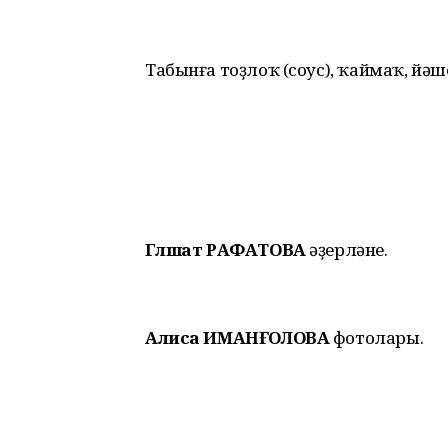
Табынға тоҙлоҡ (соус), ҡаймаҡ, йә
Гөлшат РАФАТОВА
әҙерләне.
Алиса ИМАНҒ
ОЛОВА
фотолары.