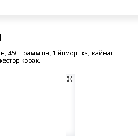
н
ан, 450 грамм он, 1 йомортҡа, ҡайнап
кестәр кәрәк.