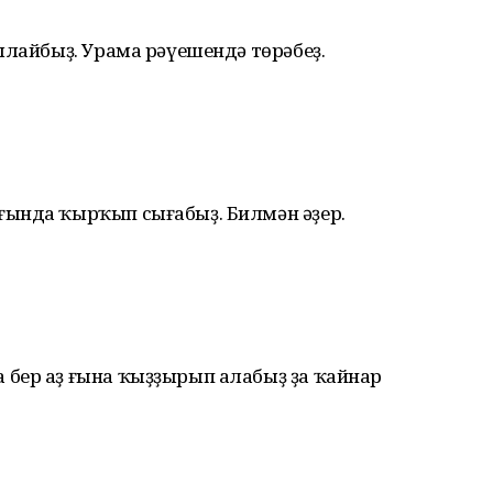
ылайбыҙ. Урама рәүешендә төрәбеҙ.
ғында ҡырҡып сығабыҙ. Билмән әҙер.
бер аҙ ғына ҡыҙҙырып алабыҙ ҙа ҡайнар