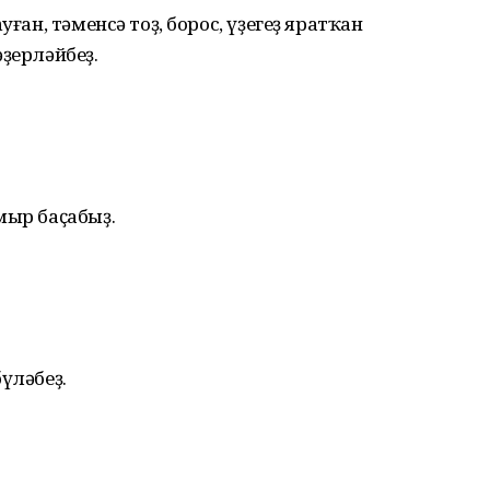
уған, тәменсә тоҙ, борос, үҙегеҙ яратҡан
әҙерләйбеҙ.
мыр баҫабыҙ.
үләбеҙ.