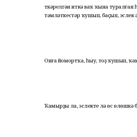
Үткәрелгән иткә ваҡ ҡына туралған һ
тәмләткестәр ҡушып, баҫып, эслек 
Онға йомортҡа, һыу, тоҙ ҡушып, ҡа
Ҡамырҙы ла, эслекте лә өс өлөшкә б