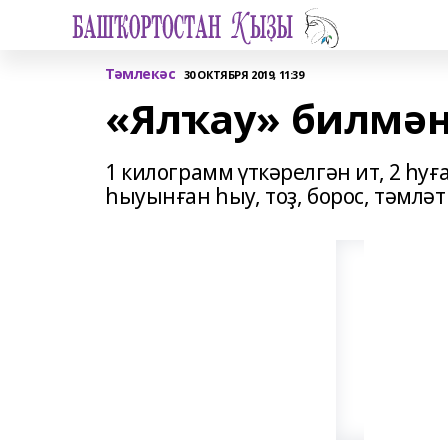
Тәмлекәс
30 ОКТЯБРЯ 2019, 11:39
«Ялҡау» билмә
1 килограмм үткәрелгән ит, 2 һуғ
һыуынған һыу, тоҙ, борос, тәмләт