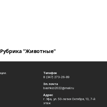
Рубрика "Животные"
ции.
Телефон
8 (347) 273-26-89
Эл. почта
bashkizi2022@mail.ru
Адрес
г. Уфа, ул. 50-летия Октября, 13, 7-й
этаж